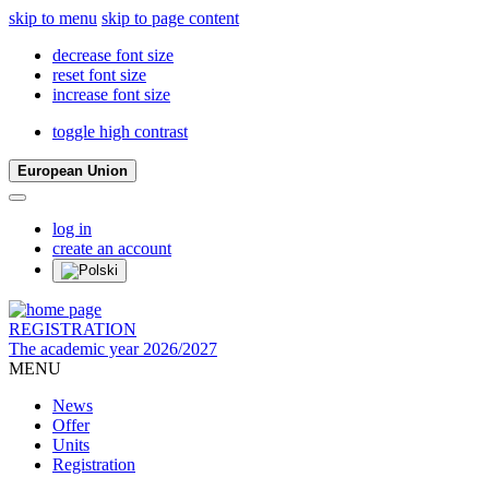
skip to menu
skip to page content
decrease font size
reset font size
increase font size
toggle high contrast
European Union
log in
create an account
REGISTRATION
The academic year 2026/2027
MENU
News
Offer
Units
Registration