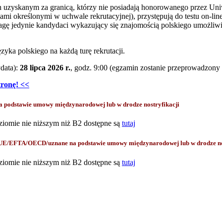
 uzyskanym za granicą, którzy nie posiadają honorowanego przez Un
i określonymi w uchwale rekrutacyjnej), przystępują do testu on-lin
agę jedynie kandydaci wykazujący się znajomością polskiego umożliwi
yka polskiego na każdą turę rekrutacji.
data):
28 lipca 2026 r.
, godz. 9:00 (egzamin zostanie przeprowadzony 
tronę! <<
odstawie umowy międzynarodowej lub w drodze nostryfikacji
ziomie nie niższym niż B2 dostępne są
tutaj
 UE/EFTA/OECD/uznane na podstawie umowy międzynarodowej lub w drodze no
ziomie nie niższym niż B2 dostępne są
tutaj