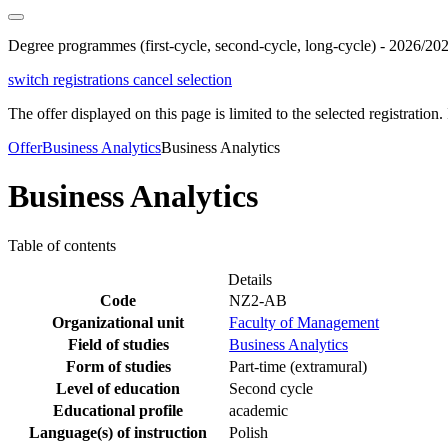
Degree programmes (first-cycle, second-cycle, long-cycle) - 2026/20
switch registrations
cancel selection
The offer displayed on this page is limited to the selected registration. I
Offer
Business Analytics
Business Analytics
Business Analytics
Table of contents
Details
Code
NZ2-AB
Organizational unit
Faculty of Management
Field of studies
Business Analytics
Form of studies
Part-time (extramural)
Level of education
Second cycle
Educational profile
academic
Language(s) of instruction
Polish