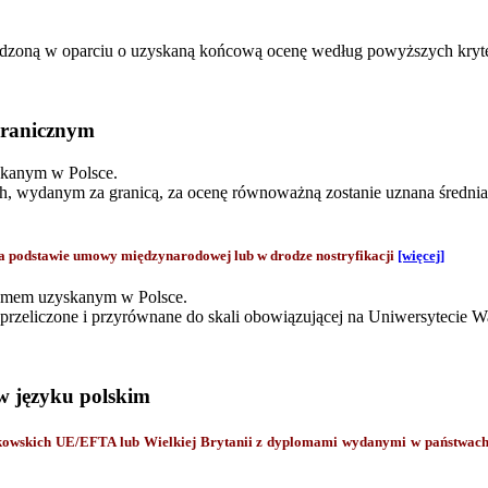
ządzoną w oparciu o uzyskaną końcową ocenę według powyższych kryt
granicznym
skanym w Polsce.
 wydanym za granicą, za ocenę równoważną zostanie uznana średnia o
odstawie umowy międzynarodowej lub w drodze nostryfikacji
[więcej]
lomem uzyskanym w Polsce.
zeliczone i przyrównane do skali obowiązującej na Uniwersytecie 
w języku polskim
onkowskich UE/EFTA lub Wielkiej Brytanii z dyplomami wydanymi w państwa