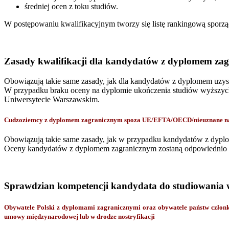
średniej ocen z toku studiów.
W postępowaniu kwalifikacyjnym tworzy się listę rankingową spor
Zasady kwalifikacji dla kandydatów z dyplomem za
Obowiązują takie same zasady, jak dla kandydatów z dyplomem uzy
W przypadku braku oceny na dyplomie ukończenia studiów wyższych,
Uniwersytecie Warszawskim.
Cudzoziemcy z dyplomem zagranicznym spoza UE/EFTA/OECD/nieuznane na p
Obowiązują takie same zasady, jak w przypadku kandydatów z dyp
Oceny kandydatów z dyplomem zagranicznym zostaną odpowiednio pr
Sprawdzian kompetencji kandydata do studiowania 
Obywatele Polski z dyplomami zagranicznymi oraz obywatele państw czł
umowy międzynarodowej lub w drodze nostryfikacji