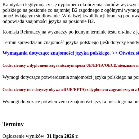
Kandydaci legitymujący się dyplomem ukończenia studiów wyższych
polskiego na poziomie co najmniej B2 (zgodnego z ogólnymi wymogam
umożliwiającym studiowanie. W dalszej kwalifikacji brani są pod uw
odpowiada znajomości języka na poziomie B2.
Komisja Rekrutacyjna wyznaczy po jednym terminie testu on-line z jęz
Termin sprawdzianu znajomość języka polskiego (jeśli dotyczy kandy
Wymagania dotyczące znajomości języka polskiego. >> Otwórz s
Cudzoziemcy z dyplomem zagranicznym spoza UE/EFTA/OECD/nieuznane na p
Wymogi dotyczące potwierdzenia znajomości języka polskiego na po
Cudzoziemcy (nie dotyczy obywateli UE/EFTA) z dyplomem zagranicznym z
Wymogi dotyczące potwierdzenia znajomości języka polskiego na po
Terminy
Ogłoszenie wyników:
31 lipca 2026 r.