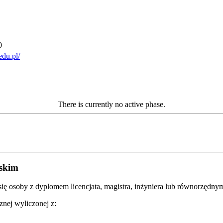
0
edu.pl/
There is currently no active phase.
lskim
się osoby z dyplomem licencjata, magistra, inżyniera lub równorzędny
znej wyliczonej z: