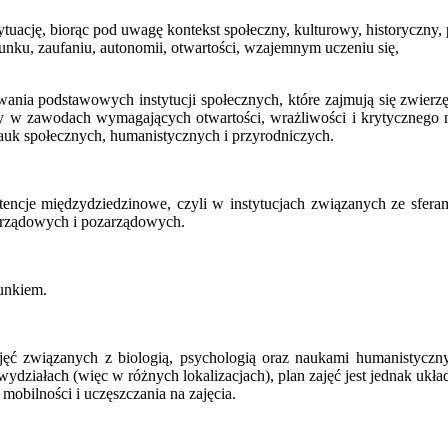
ytuację, biorąc pod uwagę kontekst społeczny, kulturowy, historyczny,
cunku, zaufaniu, autonomii, otwartości, wzajemnym uczeniu się,
wania podstawowych instytucji społecznych, które zajmują się zwierzęt
cy w zawodach wymagających otwartości, wrażliwości i krytycznego 
nauk społecznych, humanistycznych i przyrodniczych.
encje międzydziedzinowe, czyli w instytucjach związanych ze sferami
morządowych i pozarządowych.
unkiem.
jęć związanych z biologią, psychologią oraz naukami humanistycznym
działach (więc w różnych lokalizacjach), plan zajęć jest jednak układa
mobilności i uczęszczania na zajęcia.