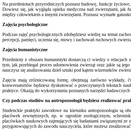
Na przedmiotach przyrodniczych poznasz budowę, funkcje życiowe, 
Dowiesz się, jak wygląda opieka medyczna nad zwierzętami, jak f
między człowiekiem a innymi zwierzętami. Poznasz wymarłe gatunki
Zajęcia psychologiczne
Podczas zajęć psychologicznych zdobędziesz wiedzę na temat zacho
percepcji, pamięci, uczenia się, mowy i zachowań ruchowych zwierząt
Zajęcia humanistyczne
Przedmioty z obszaru humanistyki dostarczą ci wiedzy o relacjach 
tym, jak przebiegał proces udomowienia zwierząt oraz jakie są jego
nauczysz się analizowania dzieł sztuki pod kątem wizerunków zwierzęc
Zajęcia mają zróżnicowaną formę, obejmują zarówno wykłady, ćw
konwersatoriów będziesz dyskutować o przeczytanych tekstach nau
praktyce. Okazją do wykorzystania poznanych narzędzi badawczych 
Czy podczas studiów na antropozoologii będziesz realizować pra
Studenckie praktyki zawodowe na kierunku antropozoologia są o
placówek zewnętrznych, np. w ogrodzie zoologicznym, schronisku 
placówkach naukowych zajmujących się badaniami związanymi ze zw
przygotowujących do zawodu nauczyciela, które możesz zrealizować,