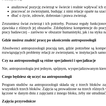
analizować pozycję zwierząt w świecie i realnie wpływać ich s
pracować ze zwierzętami, budując z nimi relacje oparte na sza
dbać o życie, zdrowie, dobrostan i prawa zwierząt.
Zrozumiesz świat zwierząt i ich potrzeby. Poznasz reguły funkcjono
zjawiska z różnych jej obszarów. Zdobędziesz kompetencje do pra
pracy badawczej – zarówno w obszarze humanistyki, jak i na styku 
Gdzie możesz znaleźć pracę po ukończeniu antropozoologii
Absolwenci antropozoologii pracują tam, gdzie potrzebne są kompet
rozwiązujących problemy relacji ze zwierzętami, w instytucjach sa
Czy na antropozoologii są różne specjalności i specjalizacje
Nie, antropozoologia jest jednym, spójnym, wyspecjalizowanym kier
Czego będziesz się uczyć na antropozoologii
Program studiów na antropozoologii składa się z trzech bloków za
wszystkich trzech bloków. Zajęcia są prowadzone na trzech różnych wy
łączone w danym dniu z zajęciami z innego bloku, żeby nie utrudniać 
Zajęcia przyrodnicze