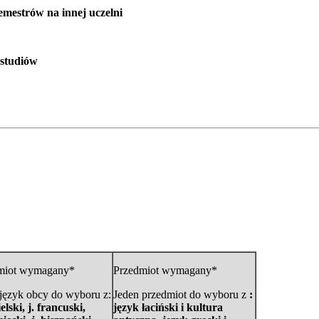
semestrów na innej uczelni
 studiów
miot wymagany*
Przedmiot wymagany*
język obcy do wyboru z:
Jeden przedmiot do wyboru z
:
ielski, j. francuski,
język łaciński i kultura