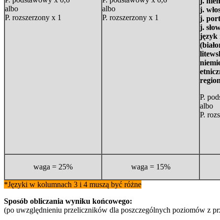
j. nie
albo
albo
j. włos
P. rozszerzony x 1
P. rozszerzony x 1
j. por
j. sło
język
(biało
litews
niemie
etnicz
regio
P. po
albo
P. roz
waga = 25%
waga = 15%
*Języki w kolumnach 3 i 4 muszą być różne
Sposób obliczania wyniku końcowego:
(po uwzględnieniu przeliczników dla poszczególnych poziomów z p