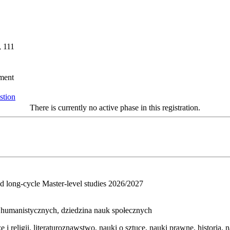
, 111
ument
stion
There is currently no active phase in this registration.
and long-cycle Master-level studies 2026/2027
uk humanistycznych, dziedzina nauk społecznych
ze i religii, literaturoznawstwo, nauki o sztuce, nauki prawne, historia, 