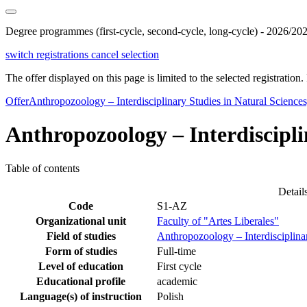
Degree programmes (first-cycle, second-cycle, long-cycle) - 2026/20
switch registrations
cancel selection
The offer displayed on this page is limited to the selected registration. I
Offer
Anthropozoology – Interdisciplinary Studies in Natural Science
Anthropozoology – Interdiscipli
Table of contents
Detail
Code
S1-AZ
Organizational unit
Faculty of "Artes Liberales"
Field of studies
Anthropozoology – Interdisciplina
Form of studies
Full-time
Level of education
First cycle
Educational profile
academic
Language(s) of instruction
Polish