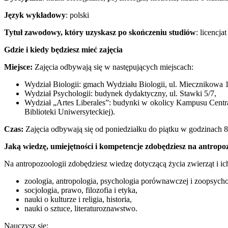
Język wykładowy
: polski
Tytuł zawodowy, który uzyskasz po skończeniu studiów
: licencjat
Gdzie i kiedy będziesz mieć zajęcia
Miejsce:
Zajęcia odbywają się w następujących miejscach:
Wydział Biologii: gmach Wydziału Biologii, ul. Miecznikowa 
Wydział Psychologii: budynek dydaktyczny, ul. Stawki 5/7,
Wydział „Artes Liberales”: budynki w okolicy Kampusu Centra
Biblioteki Uniwersyteckiej).
Czas:
Zajęcia odbywają się od poniedziałku do piątku w godzinach 
Jaką wiedzę, umiejętności i kompetencje zdobędziesz na antropoz
Na antropozoologii zdobędziesz wiedzę dotyczącą życia zwierząt i ich
zoologia, antropologia, psychologia porównawczej i zoopsycho
socjologia, prawo, filozofia i etyka,
nauki o kulturze i religia, historia,
nauki o sztuce, literaturoznawstwo.
Nauczysz się: