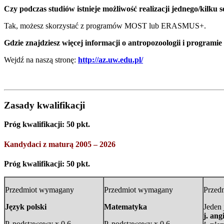
Czy podczas studiów istnieje możliwość realizacji jednego/kilku 
Tak, możesz skorzystać z programów MOST lub ERASMUS+.
Gdzie znajdziesz więcej informacji o antropozoologii i programie
Wejdź na naszą stronę:
http://az.uw.edu.pl/
Zasady kwalifikacji
Próg kwalifikacji: 50 pkt.
Kandydaci z maturą 2005 – 2026
Próg kwalifikacji: 50 pkt.
Przedmiot wymagany
Przedmiot wymagany
Przed
Język polski
Matematyka
Jeden 
j. ang
P. podstawowy x 0,6
P. podstawowy x 0,6