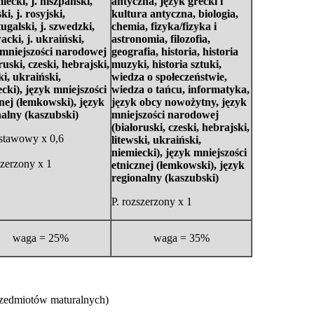
miecki, j. hiszpański,
antyczna, język grecki i
ki, j. rosyjski,
kultura antyczna, biologia,
tugalski, j. szwedzki,
chemia, fizyka/fizyka i
wacki
, j. ukraiński,
astronomia, filozofia,
 mniejszości narodowej
geografia, historia, historia
ruski, czeski, hebrajski,
muzyki, historia sztuki,
ki, ukraiński,
wiedza o społeczeństwie,
cki), język mniejszości
wiedza o tańcu, informatyka
,
nej (łemkowski), język
język obcy nowożytny,
język
nalny (kaszubski)
mniejszości narodowej
(białoruski, czeski, hebrajski,
dstawowy x 0,6
litewski, ukraiński,
niemiecki), język mniejszości
szerzony x 1
etnicznej (łemkowski), język
regionalny (kaszubski)
P. rozszerzony x 1
waga = 25%
waga = 35%
rzedmiotów maturalnych)