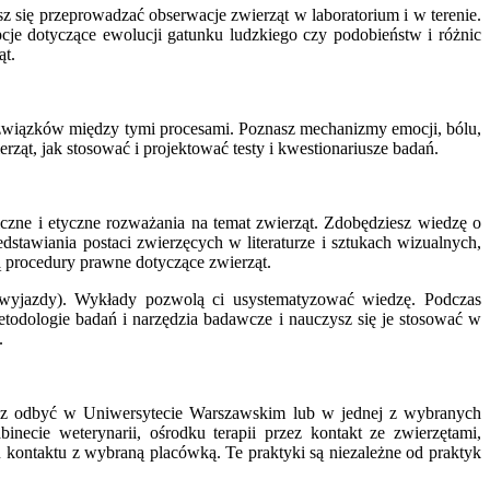
się przeprowadzać obserwacje zwierząt w laboratorium i w terenie.
je dotyczące ewolucji gatunku ludzkiego czy podobieństw i różnic
ąt.
 związków między tymi procesami. Poznasz mechanizmy emocji, bólu,
ząt, jak stosować i projektować testy i kwestionariusze badań.
iczne i etyczne rozważania na temat zwierząt. Zdobędziesz wiedzę o
dstawiania postaci zwierzęcych w literaturze i sztukach wizualnych,
są procedury prawne dotyczące zwierząt.
m wyjazdy). Wykłady pozwolą ci usystematyzować wiedzę. Podczas
odologie badań i narzędzia badawcze i nauczysz się je stosować w
.
esz odbyć w Uniwersytecie Warszawskim lub w jednej z wybranych
necie weterynarii, ośrodku terapii przez kontakt ze zwierzętami,
ontaktu z wybraną placówką. Te praktyki są niezależne od praktyk