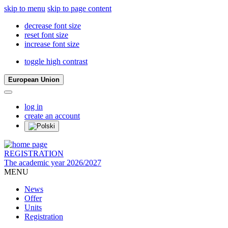
skip to menu
skip to page content
decrease font size
reset font size
increase font size
toggle high contrast
European Union
log in
create an account
REGISTRATION
The academic year 2026/2027
MENU
News
Offer
Units
Registration