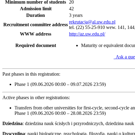
Minimum number of students
20
Admission limit
42
Duration
3 years
rekrutacja@al.uw.edu.pl
Recruitment committee address
tel. (22) 55-25-910 wew. 141, 144
WWW address
http://az.uw.edu.pl/
Required document
Maturity or equivalent doc
Ask a que
Past phases in this registration:
Phase 1 (09.06.2026 00:00 – 09.07.2026 23:59)
Active phases in other registrations:
Transfers from other universities for first-cycle, second-cycle 
Phase 1 (09.06.2026 00:00 – 28.08.2026 23:59)
Dziedzina
: dziedzina nauk ścisłych i przyrodniczych, dziedzina na
Dyscyplina
: nauki biologiczne, psychologia, filozofia, nauki o kultur