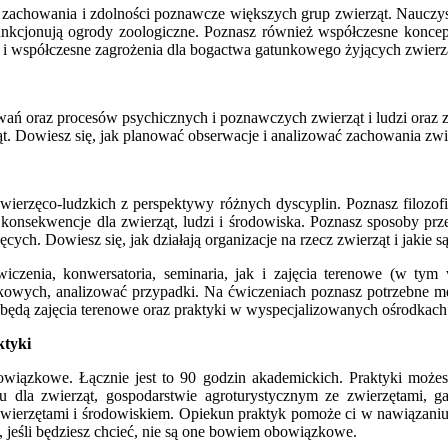
zachowania i zdolności poznawcze większych grup zwierząt. Nauczysz 
unkcjonują ogrody zoologiczne. Poznasz również współczesne koncepc
 i współczesne zagrożenia dla bogactwa gatunkowego żyjących zwierz
wań oraz procesów psychicznych i poznawczych zwierząt i ludzi oraz
. Dowiesz się, jak planować obserwacje i analizować zachowania zwier
zwierzęco-ludzkich z perspektywy różnych dyscyplin. Poznasz filozof
 konsekwencje dla zwierząt, ludzi i środowiska. Poznasz sposoby prze
ych. Dowiesz się, jak działają organizacje na rzecz zwierząt i jakie 
iczenia, konwersatoria, seminaria, jak i zajęcia terenowe (w ty
kowych, analizować przypadki. Na ćwiczeniach poznasz potrzebne met
będą zajęcia terenowe oraz praktyki w wyspecjalizowanych ośrodkach
ktyki
bowiązkowe. Łącznie jest to 90 godzin akademickich. Praktyki moż
dla zwierząt, gospodarstwie agroturystycznym ze zwierzętami, gabi
ierzętami i środowiskiem. Opiekun praktyk pomoże ci w nawiązaniu k
 jeśli będziesz chcieć, nie są one bowiem obowiązkowe.