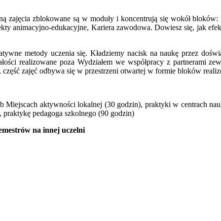
ną zajęcia zblokowane są w moduły i koncentrują się wokół bloków: 
ekty animacyjno-edukacyjne, Kariera zawodowa. Dowiesz się, jak efekt
atywne metody uczenia się. Kładziemy nacisk na naukę przez doświad
całości realizowane poza Wydziałem we współpracy z partnerami zewnę
część zajęć odbywa się w przestrzeni otwartej w formie bloków reali
ub Miejscach aktywności lokalnej (30 godzin), praktyki w centrach nau
), praktykę pedagoga szkolnego (90 godzin)
semestrów na innej uczelni