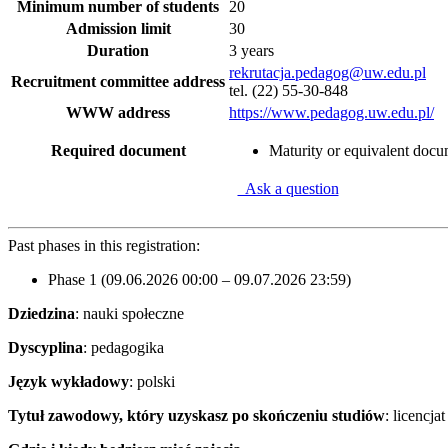
Minimum number of students
20
Admission limit
30
Duration
3 years
rekrutacja.pedagog@uw.edu.pl
Recruitment committee address
tel. (22) 55-30-848
WWW address
https://www.pedagog.uw.edu.pl/
Required document
Maturity or equivalent doc
Ask a question
Past phases in this registration:
Phase 1 (09.06.2026 00:00 – 09.07.2026 23:59)
Dziedzina
: nauki społeczne
Dyscyplina
: pedagogika
Język wykładowy
: polski
Tytuł zawodowy, który uzyskasz po skończeniu studiów
: licencjat