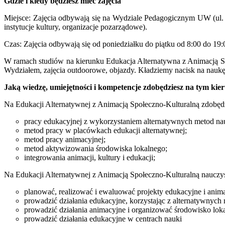
Gdzie i kiedy będziesz mieć zajęcia
Miejsce: Zajęcia odbywają się na Wydziale Pedagogicznym UW (ul. Mo
instytucje kultury, organizacje pozarządowe).
Czas: Zajęcia odbywają się od poniedziałku do piątku od 8:00 do 19:
W ramach studiów na kierunku Edukacja Alternatywna z Animacją Spo
Wydziałem, zajęcia outdoorowe, objazdy. Kładziemy nacisk na naukę
Jaką wiedzę, umiejętności i kompetencje zdobędziesz na tym kie
Na Edukacji Alternatywnej z Animacją Społeczno-Kulturalną zdobędz
pracy edukacyjnej z wykorzystaniem alternatywnych metod nauc
metod pracy w placówkach edukacji alternatywnej;
metod pracy animacyjnej;
metod aktywizowania środowiska lokalnego;
integrowania animacji, kultury i edukacji;
Na Edukacji Alternatywnej z Animacją Społeczno-Kulturalną nauczys
planować, realizować i ewaluować projekty edukacyjne i animac
prowadzić działania edukacyjne, korzystając z alternatywnych 
prowadzić działania animacyjne i organizować środowisko loka
prowadzić działania edukacyjne w centrach nauki