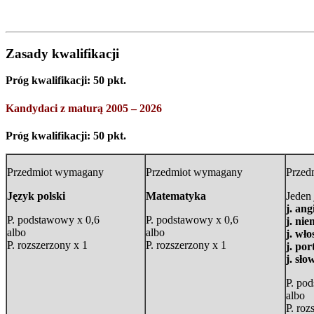
Zasady kwalifikacji
Próg kwalifikacji: 50 pkt.
Kandydaci z maturą 2005 – 2026
Próg kwalifikacji: 50 pkt.
Przedmiot wymagany
Przedmiot wymagany
Przed
Język polski
Matematyka
Jeden
j. ang
P. podstawowy x 0,6
P. podstawowy x 0,6
j. nie
albo
albo
j. wło
P. rozszerzony x 1
P. rozszerzony x 1
j. por
j. sło
P. po
albo
P. roz