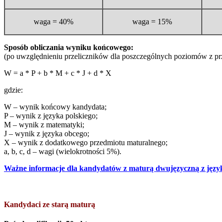
waga = 40%
waga = 15%
Sposób obliczania wyniku końcowego:
(po uwzględnieniu przeliczników dla poszczególnych poziomów z p
W = a * P + b * M + c * J + d * X
gdzie:
W – wynik końcowy kandydata;
P – wynik z języka polskiego;
M – wynik z matematyki;
J – wynik z języka obcego;
X – wynik z dodatkowego przedmiotu maturalnego;
a, b, c, d – wagi (wielokrotności 5%).
Ważne informacje dla kandydatów z maturą dwujęzyczną z język
Kandydaci ze starą maturą