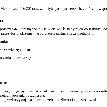
kotowska 16/20) oraz w instytucjach partnerskich, z którymi współpr
00.
łeczno-Kulturalną czeka Cię wiele wyjść studyjnych do instytucji edu
 przez doświadczenie i współpracę z partnerami zewnętrznymi.
runku
iesz wiedzę na temat:
zania i uczenia się;
z się:
yjne, integrujące wiedzę z zakresu edukacji i animacji społeczno-kultu
metod nauczania i uczenia się;
lne, wykorzystując analizę potrzeb i możliwości tego środowiska