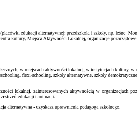
lacówki edukacji alternatywnej: przedszkola i szkoły, np. leśne, Mont
entra kultury, Miejsca Aktywności Lokalnej, organizacje pozarządowe 
łecznych, w miejscach aktywności lokalnej, w instytucjach kultury, w ce
chooling, flexi-schooling, szkoły alternatywne, szkoły demokratyczne, 
eczności lokalnej, zainteresowanych aktywnością w organizacjach p
zestrzeń edukacji i animacji.
acja alternatywna - uzyskasz uprawnienia pedagoga szkolnego.