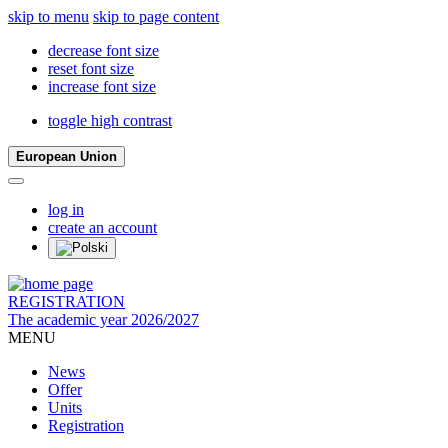
skip to menu
skip to page content
decrease font size
reset font size
increase font size
toggle high contrast
European Union
log in
create an account
REGISTRATION
The academic year 2026/2027
MENU
News
Offer
Units
Registration