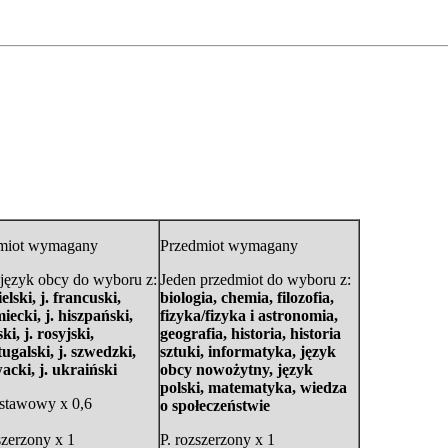
miot wymagany
Przedmiot wymagany
 język obcy do wyboru z:
Jeden przedmiot do wyboru z:
ielski, j. francuski,
biologia, chemia, filozofia,
miecki, j. hiszpański,
fizyka/fizyka i astronomia,
ski, j. rosyjski,
geografia, historia,
historia
tugalski, j. szwedzki,
sztuki, informatyka, język
wacki, j. ukraiński
obcy nowożytny, język
polski, matematyka, wiedza
dstawowy x 0,6
o społeczeństwie
szerzony x 1
P. rozszerzony x 1