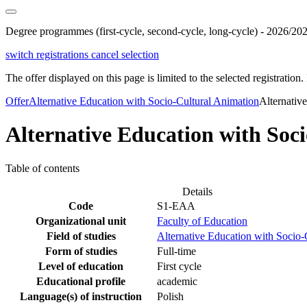
Degree programmes (first-cycle, second-cycle, long-cycle) - 2026/20
switch registrations
cancel selection
The offer displayed on this page is limited to the selected registration. I
Offer
Alternative Education with Socio-Cultural Animation
Alternativ
Alternative Education with Soc
Table of contents
Details
Code
S1-EAA
Organizational unit
Faculty of Education
Field of studies
Alternative Education with Socio-
Form of studies
Full-time
Level of education
First cycle
Educational profile
academic
Language(s) of instruction
Polish