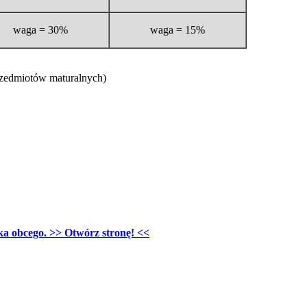
waga = 30%
waga = 15%
rzedmiotów maturalnych)
a obcego. >> Otwórz stronę! <<