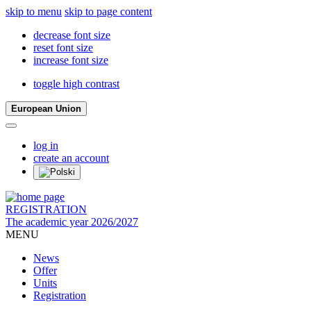
skip to menu
skip to page content
decrease font size
reset font size
increase font size
toggle high contrast
European Union
log in
create an account
REGISTRATION
The academic year 2026/2027
MENU
News
Offer
Units
Registration