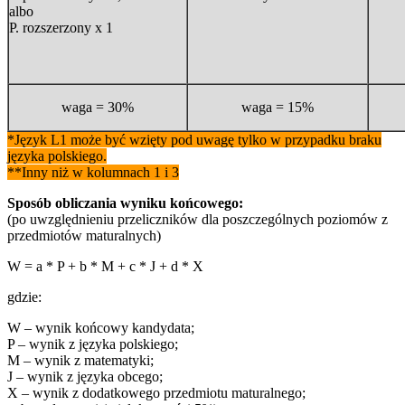
albo
P. rozszerzony x 1
waga = 30%
waga = 15%
*Język L1 może być wzięty pod uwagę tylko w przypadku braku
języka polskiego.
**Inny niż w kolumnach 1 i 3
Sposób obliczania wyniku końcowego:
(po uwzględnieniu przeliczników dla poszczególnych poziomów z
przedmiotów maturalnych)
W = a * P + b * M + c * J + d * X
gdzie:
W – wynik końcowy kandydata;
P – wynik z języka polskiego;
M – wynik z matematyki;
J – wynik z języka obcego;
X – wynik z dodatkowego przedmiotu maturalnego;