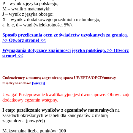
P – wynik z języka polskiego;
M – wynik z matematyki;
J – wynik z języka obcego;
X – wynik z dodatkowego przedmiotu maturalnego;
a, b, c, d – wagi (wielokrotności 5%).
Sposób przeliczania ocen ze świadectw uzyskanych za granicą.
>> Otwórz stronę! <<
Wymagania dotyczące znajomości języka polskiego. >> Otwórz
stronę! <<
Cudzoziemcy z maturą zagraniczną spoza UE/EFTA/OECD/umowy
międzynarodowe
[więcej]
Uwaga! Postępowanie kwalfikacyjne jest dwuetapowe. Obowiązuje
dodatkowy egzamin wstępny.
I etap:
przeliczanie wyników z egzaminów maturalnych
na
zasadach określonych w tabeli dla kandydatów z maturą
zagraniczną (powyżej).
Maksymalna liczba punktów:
100