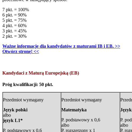
7 pkt. = 100%
6 pkt. = 90%
5 pkt. = 75%
4 pkt. = 60%
3 pkt. = 45%
2 pkt. = 30%
Ważne informacje dla kandydatów z maturami IB i EB. >>
Otwórz stronę! <<
Kandydaci z Maturą Europejską (EB)
Próg kwalifikacji: 50 pkt.
Przedmiot wymagany
Przedmiot wymagany
Przed
Język polski
Matematyka
Język
albo
P. podstawowy x 0,6
P. po
język L1*
albo
albo
P. podstawowy x 0,6
P. rozszerzony x 1
P. roz