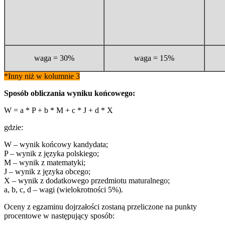
waga = 30%
waga = 15%
*Inny niż w kolumnie 3
Sposób obliczania wyniku końcowego:
W = a * P + b * M + c * J + d * X
gdzie:
W – wynik końcowy kandydata;
P – wynik z języka polskiego;
M – wynik z matematyki;
J – wynik z języka obcego;
X – wynik z dodatkowego przedmiotu maturalnego;
a, b, c, d – wagi (wielokrotności 5%).
Oceny z egzaminu dojrzałości zostaną przeliczone na punkty
procentowe w następujący sposób: