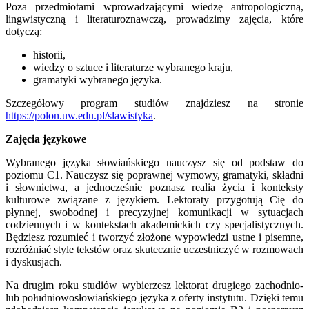
Poza przedmiotami wprowadzającymi wiedzę antropologiczną,
lingwistyczną i literaturoznawczą, prowadzimy zajęcia, które
dotyczą:
historii,
wiedzy o sztuce i literaturze wybranego kraju,
gramatyki wybranego języka.
Szczegółowy program studiów znajdziesz na stronie
https://polon.uw.edu.pl/slawistyka
.
Zajęcia językowe
Wybranego języka słowiańskiego nauczysz się od podstaw do
poziomu C1. Nauczysz się poprawnej wymowy, gramatyki, składni
i słownictwa, a jednocześnie poznasz realia życia i konteksty
kulturowe związane z językiem. Lektoraty przygotują Cię do
płynnej, swobodnej i precyzyjnej komunikacji w sytuacjach
codziennych i w kontekstach akademickich czy specjalistycznych.
Będziesz rozumieć i tworzyć złożone wypowiedzi ustne i pisemne,
rozróżniać style tekstów oraz skutecznie uczestniczyć w rozmowach
i dyskusjach.
Na drugim roku studiów wybierzesz lektorat drugiego zachodnio-
lub południowosłowiańskiego języka z oferty instytutu. Dzięki temu