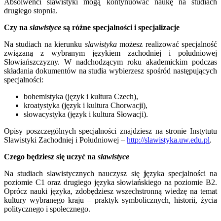
Absolwenci slawistyki mogą kontynuować naukę na studiach
drugiego stopnia.
Czy na
slawistyce
są różne specjalności i specjalizacje
Na studiach na kierunku
slawistyka
możesz realizować specjalność
związaną z wybranym językiem zachodniej i południowej
Słowiańszczyzny. W nadchodzącym roku akademickim podczas
składania dokumentów na studia wybierzesz spośród następujących
specjalności:
bohemistyka (język i kultura Czech),
kroatystyka (język i kultura Chorwacji),
słowacystyka (język i kultura Słowacji).
Opisy poszczególnych specjalności znajdziesz na stronie Instytutu
Slawistyki Zachodniej i Południowej –
http://slawistyka.uw.edu.pl
.
Czego będziesz się uczyć na
slawistyce
Na studiach slawistycznych nauczysz się
j
ęzyka specjalności na
poziomie C1 oraz drugiego języka słowiańskiego na poziomie B2.
Oprócz nauki języka, zdobędziesz wszechstronną wiedzę na temat
kultury wybranego kraju – praktyk symbolicznych, historii, życia
politycznego i społecznego.