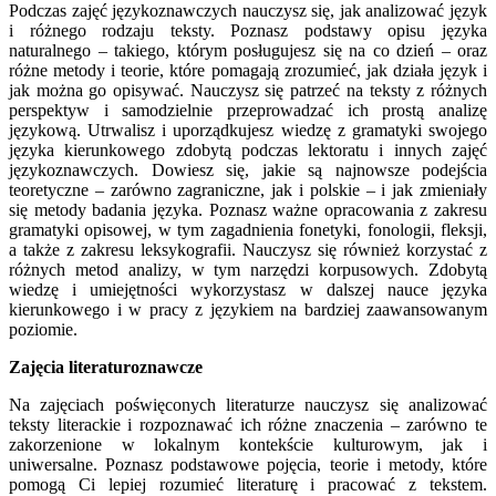
Podczas zajęć językoznawczych nauczysz się, jak analizować język
i różnego rodzaju teksty. Poznasz podstawy opisu języka
naturalnego – takiego, którym posługujesz się na co dzień – oraz
różne metody i teorie, które pomagają zrozumieć, jak działa język i
jak można go opisywać. Nauczysz się patrzeć na teksty z różnych
perspektyw i samodzielnie przeprowadzać ich prostą analizę
językową. Utrwalisz i uporządkujesz wiedzę z gramatyki swojego
języka kierunkowego zdobytą podczas lektoratu i innych zajęć
językoznawczych. Dowiesz się, jakie są najnowsze podejścia
teoretyczne – zarówno zagraniczne, jak i polskie – i jak zmieniały
się metody badania języka. Poznasz ważne opracowania z zakresu
gramatyki opisowej, w tym zagadnienia fonetyki, fonologii, fleksji,
a także z zakresu leksykografii. Nauczysz się również korzystać z
różnych metod analizy, w tym narzędzi korpusowych. Zdobytą
wiedzę i umiejętności wykorzystasz w dalszej nauce języka
kierunkowego i w pracy z językiem na bardziej zaawansowanym
poziomie.
Zajęcia literaturoznawcze
Na zajęciach poświęconych literaturze nauczysz się analizować
teksty literackie i rozpoznawać ich różne znaczenia – zarówno te
zakorzenione w lokalnym kontekście kulturowym, jak i
uniwersalne. Poznasz podstawowe pojęcia, teorie i metody, które
pomogą Ci lepiej rozumieć literaturę i pracować z tekstem.