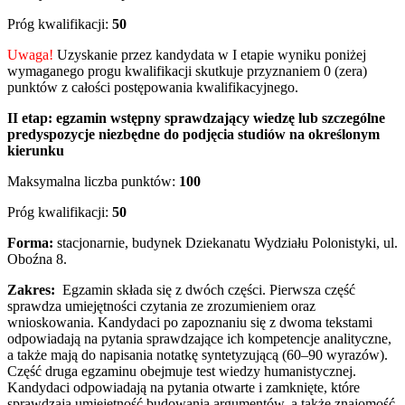
Próg kwalifikacji:
50
Uwaga!
Uzyskanie przez kandydata w I etapie wyniku poniżej
wymaganego progu kwalifikacji skutkuje przyznaniem 0 (zera)
punktów z całości postępowania kwalifikacyjnego.
II etap:
egzamin wstępny sprawdzający wiedzę lub szczególne
predyspozycje niezbędne do podjęcia studiów na określonym
kierunku
Maksymalna liczba punktów:
100
Próg kwalifikacji:
50
Forma:
stacjonarnie, budynek Dziekanatu Wydziału Polonistyki, ul.
Oboźna 8.
Zakres:
Egzamin składa się z dwóch części. Pierwsza część
sprawdza umiejętności czytania ze zrozumieniem oraz
wnioskowania. Kandydaci po zapoznaniu się z dwoma tekstami
odpowiadają na pytania sprawdzające ich kompetencje analityczne,
a także mają do napisania notatkę syntetyzującą (60–90 wyrazów).
Część druga egzaminu obejmuje test wiedzy humanistycznej.
Kandydaci odpowiadają na pytania otwarte i zamknięte, które
sprawdzają umiejętność budowania argumentów, a także znajomość