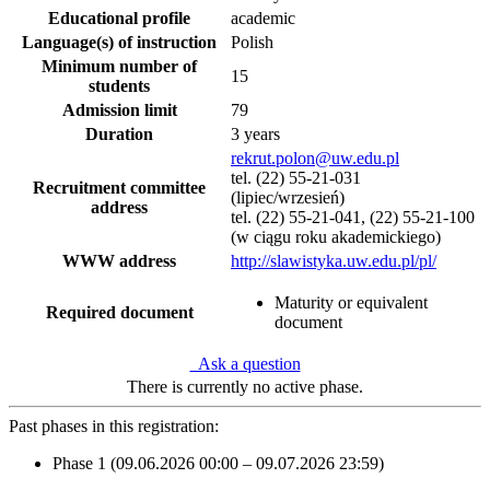
Educational profile
academic
Language(s) of instruction
Polish
Minimum number of
15
students
Admission limit
79
Duration
3 years
rekrut.polon@uw.edu.pl
tel. (22) 55-21-031
Recruitment committee
(lipiec/wrzesień)
address
tel. (22) 55-21-041, (22) 55-21-100
(w ciągu roku akademickiego)
WWW address
http://slawistyka.uw.edu.pl/pl/
Maturity or equivalent
Required document
document
Ask a question
There is currently no active phase.
Past phases in this registration:
Phase 1 (09.06.2026 00:00 – 09.07.2026 23:59)