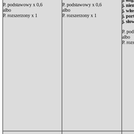
P. podstawowy x 0,6
P. podstawowy x 0,6
j. nie
albo
albo
j. wło
P. rozszerzony x 1
P. rozszerzony x 1
j. por
j. sło
P. po
albo
P. roz