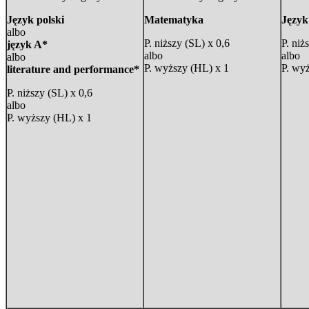
Język polski
Matematyka
Język
albo
P. niższy (SL) x 0,6
P. niż
język A*
albo
albo
albo
P. wyższy (HL) x 1
P. wy
literature and performance*
P. niższy (SL) x 0,6
albo
P. wyższy (HL) x 1