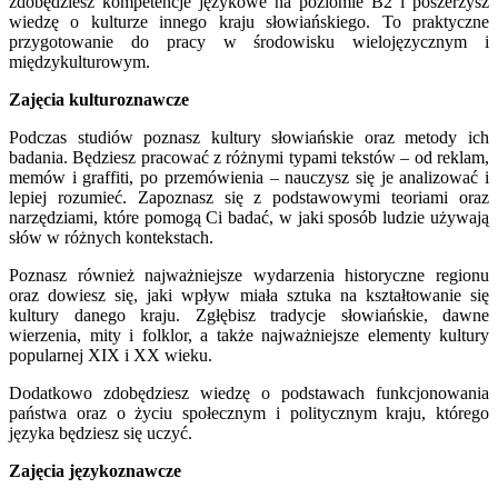
zdobędziesz kompetencje językowe na poziomie B2 i poszerzysz
wiedzę o kulturze innego kraju słowiańskiego. To praktyczne
przygotowanie do pracy w środowisku wielojęzycznym i
międzykulturowym.
Zajęcia kulturoznawcze
Podczas studiów poznasz kultury słowiańskie oraz metody ich
badania. Będziesz pracować z różnymi typami tekstów – od reklam,
memów i graffiti, po przemówienia – nauczysz się je analizować i
lepiej rozumieć. Zapoznasz się z podstawowymi teoriami oraz
narzędziami, które pomogą Ci badać, w jaki sposób ludzie używają
słów w różnych kontekstach.
Poznasz również najważniejsze wydarzenia historyczne regionu
oraz dowiesz się, jaki wpływ miała sztuka na kształtowanie się
kultury danego kraju. Zgłębisz tradycje słowiańskie, dawne
wierzenia, mity i folklor, a także najważniejsze elementy kultury
popularnej XIX i XX wieku.
Dodatkowo zdobędziesz wiedzę o podstawach funkcjonowania
państwa oraz o życiu społecznym i politycznym kraju, którego
języka będziesz się uczyć.
Zajęcia językoznawcze