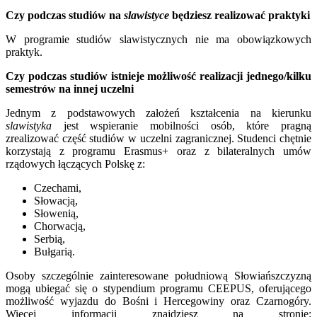
Czy podczas studiów na
slawistyce
będziesz realizować praktyki
W programie studiów slawistycznych nie ma obowiązkowych
praktyk.
Czy podczas studiów istnieje możliwość realizacji jednego/kilku
semestrów na innej uczelni
Jednym z podstawowych założeń kształcenia na kierunku
slawistyka
jest wspieranie mobilności osób, które pragną
zrealizować część studiów w uczelni zagranicznej. Studenci chętnie
korzystają z programu Erasmus+ oraz z bilateralnych umów
rządowych łączących Polskę z:
Czechami,
Słowacją,
Słowenią,
Chorwacją,
Serbią,
Bułgarią.
Osoby szczególnie zainteresowane południową Słowiańszczyzną
mogą ubiegać się o stypendium programu CEEPUS, oferującego
możliwość wyjazdu do Bośni i Hercegowiny oraz Czarnogóry.
Więcej informacji znajdziesz na stronie: