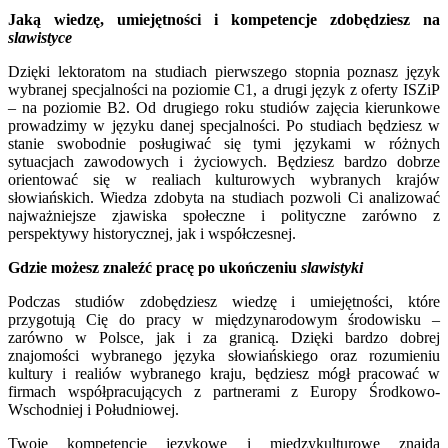
Jaką wiedzę, umiejętności i kompetencje zdobędziesz na
slawistyce
Dzięki lektoratom na studiach pierwszego stopnia poznasz język
wybranej specjalności na poziomie C1, a drugi język z oferty ISZiP
– na poziomie B2. Od drugiego roku studiów zajęcia kierunkowe
prowadzimy w języku danej specjalności. Po studiach będziesz w
stanie swobodnie posługiwać się tymi językami w różnych
sytuacjach zawodowych i życiowych. Będziesz bardzo dobrze
orientować się w realiach kulturowych wybranych krajów
słowiańskich. Wiedza zdobyta na studiach pozwoli Ci analizować
najważniejsze zjawiska społeczne i polityczne zarówno z
perspektywy historycznej, jak i współczesnej.
Gdzie możesz znaleźć pracę po ukończeniu
slawistyki
Podczas studiów zdobędziesz wiedzę i umiejętności, które
przygotują Cię do pracy w międzynarodowym środowisku –
zarówno w Polsce, jak i za granicą. Dzięki bardzo dobrej
znajomości wybranego języka słowiańskiego oraz rozumieniu
kultury i realiów wybranego kraju, będziesz mógł pracować w
firmach współpracujących z partnerami z Europy Środkowo-
Wschodniej i Południowej.
Twoje kompetencje językowe i międzykulturowe znajdą