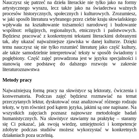
Nauczysz się patrzeć na dzieła literackie nie tylko jako na formy
artystycznego wyrazu, lecz także jako na świadectwa ważnych
procesów historycznych, społecznych i kulturowych. Zrozumiesz,
w jaki sposób literatura wybranego przez ciebie kraju słowiańskiego
wpływała na kształtowanie tożsamości narodowej i budowanie
wspólnot: religijnych, regionalnych, etnicznych i państwowych.
Będziesz pracować z konkretnymi tekstami literackimi dobranymi
tak, aby ukazać najważniejsze zjawiska w danej kulturze. Dzięki
temu nauczysz się nie tylko rozumieć literaturę jako część kultury,
ale także samodzielnie interpretować teksty w sposób świadomy i
pogłębiony. Część zajęć prowadzona jest w języku specjalności i
stanowią one podstawę do dalszego rozwoju w zakresie
literaturoznawstwa
Metody pracy
Najważniejszą formą pracy na
slawistyce
są lektoraty, ćwiczenia i
konwersatoria. Podczas zajęć będziesz rozmawiać na temat
przeczytanych lektur, dyskutować oraz analizować różnego rodzaju
teksty, w tym również pod kątem języka, jakimi są one napisane. Na
wszystkich zajęciach poznasz najnowsze metodologie badań
humanistycznych. Na
slawistyce
stawiamy na praktykę – staramy
się Ci pokazać, jak swoją wiedzę, umiejętności i kompetencje
zdobyte podczas studiów możesz wykorzystać w konkretnych
działaniach poza uczelnią.