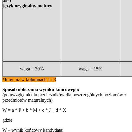
albo
język
oryginalny matury
waga = 30%
waga = 15%
*Inny niż w kolumnach 1 i 3
Sposób obliczania wyniku końcowego:
(po uwzględnieniu przeliczników dla poszczególnych poziomów z
przedmiotów maturalnych)
W = a * P + b * M + c * J + d * X
gdzie:
W – wynik końcowy kandydata;