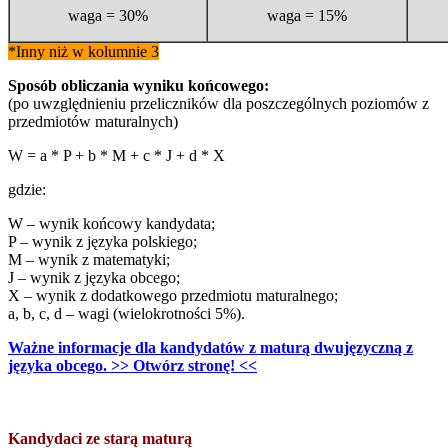
waga = 30%
waga = 15%
*Inny niż w kolumnie 3
Sposób obliczania wyniku końcowego:
(po uwzględnieniu przeliczników dla poszczególnych poziomów z
przedmiotów maturalnych)
W = a * P + b * M + c * J + d * X
gdzie:
W – wynik końcowy kandydata;
P – wynik z języka polskiego;
M – wynik z matematyki;
J – wynik z języka obcego;
X – wynik z dodatkowego przedmiotu maturalnego;
a, b, c, d – wagi (wielokrotności 5%).
Ważne informacje dla kandydatów z maturą dwujęzyczną z
języka obcego. >> Otwórz stronę! <<
Kandydaci ze starą maturą