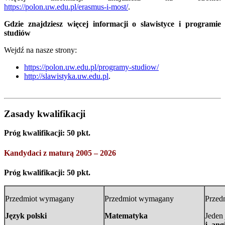
https://polon.uw.edu.pl/erasmus-i-most/
.
Gdzie znajdziesz więcej informacji o slawistyce i programie
studiów
Wejdź na nasze strony:
https://polon.uw.edu.pl/programy-studiow/
http://slawistyka.uw.edu.pl
.
Zasady kwalifikacji
Próg kwalifikacji: 50 pkt.
Kandydaci z maturą 2005 – 2026
Próg kwalifikacji: 50 pkt.
Przedmiot wymagany
Przedmiot wymagany
Przed
Język polski
Matematyka
Jeden
j. ang