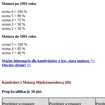
Matura po 1991 roku
ocena 6 = 100 %
ocena 5 = 90 %
ocena 4 = 75 %
ocena 3 = 50 %
ocena 2 = 30 %
Matura do 1991 roku
ocena 5 = 100 %
ocena 4 = 85 %
ocena 3 = 40 %
Ważne informacje dla kandydatów z tzw. starą maturą. >>
Otwórz stronę! <<
Kandydaci z Maturą Międzynarodową (IB)
Próg kwalifikacji: 50 pkt.
Przedmiot wymagany
Przedmiot wymagany
Przed