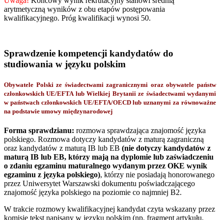
Uwaga!
Końcowy wynik rekrutacyjny stanowi średnią
arytmetyczną wyników z obu etapów postępowania
kwalifikacyjnego. Próg kwalifikacji wynosi 50.
Sprawdzenie kompetencji kandydatów do
studiowania w języku polskim
Obywatele Polski ze świadectwami zagranicznymi oraz obywatele państw
członkowskich UE/EFTA lub Wielkiej Brytanii ze świadectwami wydanymi
w państwach członkowskich UE/EFTA/OECD lub uznanymi za równoważne
na podstawie umowy międzynarodowej
Forma sprawdzianu:
rozmowa sprawdzająca znajomość języka
polskiego. Rozmowa dotyczy kandydatów z maturą zagraniczną
oraz kandydatów z maturą IB lub EB
(nie dotyczy kandydatów z
maturą IB lub EB, którzy mają na dyplomie lub zaświadczeniu
o zdaniu egzaminu maturalnego wydanym przez OKE wynik
egzaminu z języka polskiego)
, którzy nie posiadają honorowanego
przez Uniwersytet Warszawski dokumentu poświadczającego
znajomość języka polskiego na poziomie co najmniej B2.
W trakcie rozmowy kwalifikacyjnej kandydat czyta wskazany przez
komisję tekst napisany w języku polskim (np. fragment artykułu,