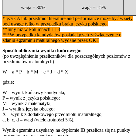
waga = 30%
waga = 15%
*Język A lub przedmiot literature and performance może być wzięty
pod uwagę tylko w przypadku braku języka polskiego.
**Inny niż w kolumnach 1 i 3
***W przypadku kandydatów posiadających zaświadczenie o
zdaniu egzaminu maturalnego wydane przez OKE
Sposób obliczania wyniku końcowego:
(po uwzględnieniu przeliczników dla poszczególnych poziomów z
przedmiotów maturalnych)
W = a * P + b * M + c * J + d * X
gdzie:
W – wynik końcowy kandydata;
P – wynik z języka polskiego;
M – wynik z matematyki;
J – wynik z języka obcego;
X – wynik z dodatkowego przedmiotu maturalnego;
a, b, c, d – wagi (wielokrotności 5%).
Wynik egzaminu uzyskany na dyplomie IB przelicza się na punkty
procentowe w następujący sposób: