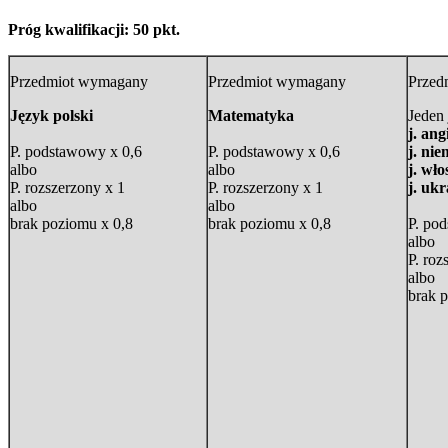
Próg kwalifikacji: 50 pkt.
Przedmiot wymagany
Przedmiot wymagany
Przed
Język polski
Matematyka
Jeden
j. ang
P. podstawowy x 0,6
P. podstawowy x 0,6
j. nie
albo
albo
j. wło
P. rozszerzony x 1
P. rozszerzony x 1
j. ukr
albo
albo
brak poziomu x 0,8
brak poziomu x 0,8
P. po
albo
P. roz
albo
brak 