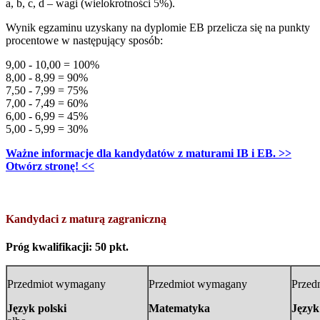
a, b, c, d – wagi (wielokrotności 5%).
Wynik egzaminu uzyskany na dyplomie EB przelicza się na punkty
procentowe w następujący sposób:
9,00 - 10,00 = 100%
8,00 - 8,99 = 90%
7,50 - 7,99 = 75%
7,00 - 7,49 = 60%
6,00 - 6,99 = 45%
5,00 - 5,99 = 30%
Ważne informacje dla kandydatów z maturami IB i EB. >>
Otwórz stronę! <<
Kandydaci z maturą zagraniczną
Próg kwalifikacji: 50 pkt.
Przedmiot wymagany
Przedmiot wymagany
Przed
Język polski
Matematyka
Język