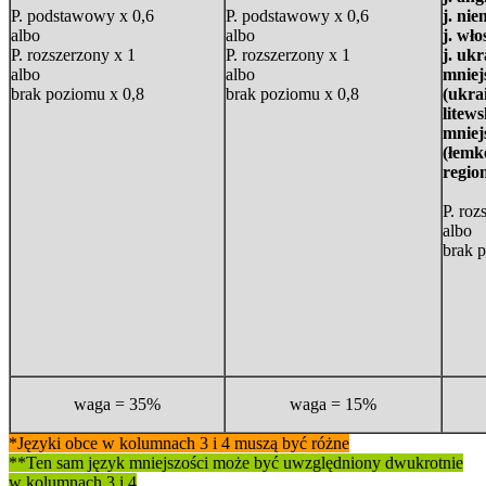
P. podstawowy x 0,6
P. podstawowy x 0,6
j. nie
albo
albo
j. wło
P. rozszerzony x 1
P. rozszerzony x 1
j. ukr
albo
albo
mniej
brak poziomu x 0,8
brak poziomu x 0,8
(ukrai
litews
mniejs
(łemk
regio
P. roz
albo
brak 
waga = 35%
waga = 15%
*Języki obce w kolumnach 3 i 4 muszą być różne
**Ten sam język mniejszości może być uwzględniony dwukrotnie
w kolumnach 3 i 4