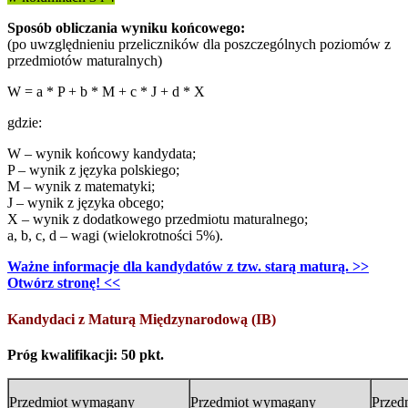
Sposób obliczania wyniku końcowego:
(po uwzględnieniu przeliczników dla poszczególnych poziomów z
przedmiotów maturalnych)
W = a * P + b * M + c * J + d * X
gdzie:
W – wynik końcowy kandydata;
P – wynik z języka polskiego;
M – wynik z matematyki;
J – wynik z języka obcego;
X – wynik z dodatkowego przedmiotu maturalnego;
a, b, c, d – wagi (wielokrotności 5%).
Ważne informacje dla kandydatów z tzw. starą maturą. >>
Otwórz stronę! <<
Kandydaci z Maturą Międzynarodową (IB)
Próg kwalifikacji: 50 pkt.
Przedmiot wymagany
Przedmiot wymagany
Przed