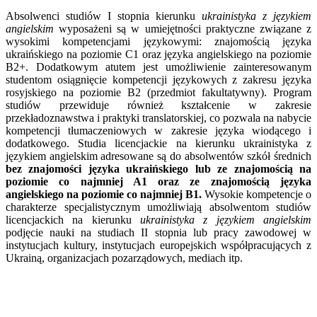
Absolwenci studiów I stopnia kierunku
ukrainistyka z językiem
angielskim
wyposażeni są w umiejętności praktyczne związane z
wysokimi kompetencjami językowymi: znajomością języka
ukraińskiego na poziomie C1 oraz języka angielskiego na poziomie
B2+. Dodatkowym atutem jest umożliwienie zainteresowanym
studentom osiągnięcie kompetencji językowych z zakresu języka
rosyjskiego na poziomie B2 (przedmiot fakultatywny). Program
studiów przewiduje również kształcenie w zakresie
przekładoznawstwa i praktyki translatorskiej, co pozwala na nabycie
kompetencji tłumaczeniowych w zakresie języka wiodącego i
dodatkowego. Studia licencjackie na kierunku ukrainistyka z
językiem angielskim adresowane są do absolwentów szkół średnich
bez znajomości języka ukraińskiego lub ze znajomością na
poziomie co najmniej A1 oraz ze znajomością języka
angielskiego na poziomie co najmniej B1.
Wysokie kompetencje o
charakterze specjalistycznym umożliwiają absolwentom studiów
licencjackich na kierunku
ukrainistyka z językiem angielskim
podjęcie nauki na studiach II stopnia lub pracy zawodowej w
instytucjach kultury, instytucjach europejskich współpracujących z
Ukrainą, organizacjach pozarządowych, mediach itp.