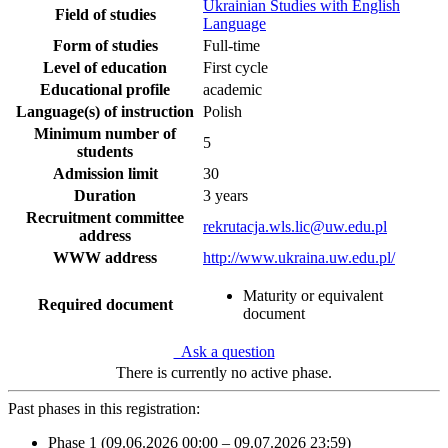
Ukrainian Studies with English
Field of studies
Language
Form of studies
Full-time
Level of education
First cycle
Educational profile
academic
Language(s) of instruction
Polish
Minimum number of
5
students
Admission limit
30
Duration
3 years
Recruitment committee
rekrutacja.wls.lic@uw.edu.pl
address
WWW address
http://www.ukraina.uw.edu.pl/
Maturity or equivalent
Required document
document
Ask a question
There is currently no active phase.
Past phases in this registration:
Phase 1 (09.06.2026 00:00 – 09.07.2026 23:59)