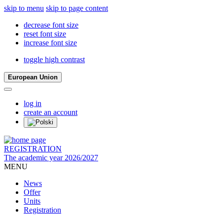
skip to menu
skip to page content
decrease font size
reset font size
increase font size
toggle high contrast
European Union
log in
create an account
REGISTRATION
The academic year 2026/2027
MENU
News
Offer
Units
Registration