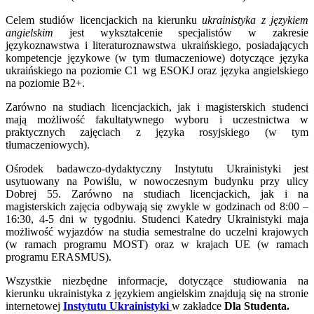
Celem studiów licencjackich na kierunku
ukrainistyka z językiem
angielskim
jest wykształcenie specjalistów w zakresie
językoznawstwa i literaturoznawstwa ukraińskiego, posiadających
kompetencje językowe (w tym tłumaczeniowe) dotyczące języka
ukraińskiego na poziomie C1 wg ESOKJ oraz języka angielskiego
na poziomie B2+.
Zarówno na studiach licencjackich, jak i magisterskich studenci
mają możliwość fakultatywnego wyboru i uczestnictwa w
praktycznych zajęciach z języka rosyjskiego (w tym
tłumaczeniowych).
Ośrodek badawczo-dydaktyczny Instytutu Ukrainistyki jest
usytuowany na Powiślu, w nowoczesnym budynku przy ulicy
Dobrej 55. Zarówno na studiach licencjackich, jak i na
magisterskich zajęcia odbywają się zwykle w godzinach od 8:00 –
16:30, 4-5 dni w tygodniu. Studenci Katedry Ukrainistyki maja
możliwość wyjazdów na studia semestralne do uczelni krajowych
(w ramach programu MOST) oraz w krajach UE (w ramach
programu ERASMUS).
Wszystkie niezbędne informacje, dotyczące studiowania na
kierunku ukrainistyka z językiem angielskim znajdują się na stronie
internetowej
Instytutu Ukrainistyki
w zakładce
Dla Studenta.