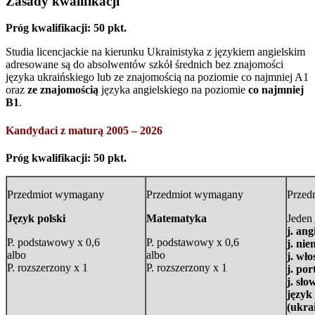
Zasady kwalifikacji
Próg kwalifikacji: 50 pkt.
Studia licencjackie na kierunku Ukrainistyka z językiem angielskim
adresowane są do absolwentów szkół średnich bez znajomości
języka ukraińskiego lub ze znajomością na poziomie co najmniej A1
oraz
ze znajomością
języka angielskiego na poziomie
co najmniej
B1
.
Kandydaci z maturą 2005 – 2026
Próg kwalifikacji: 50 pkt.
Przedmiot wymagany
Przedmiot wymagany
Przed
Język polski
Matematyka
Jeden
j. ang
P. podstawowy x 0,6
P. podstawowy x 0,6
j. nie
albo
albo
j. wło
P. rozszerzony x 1
P. rozszerzony x 1
j. por
j. sło
język
(ukrai