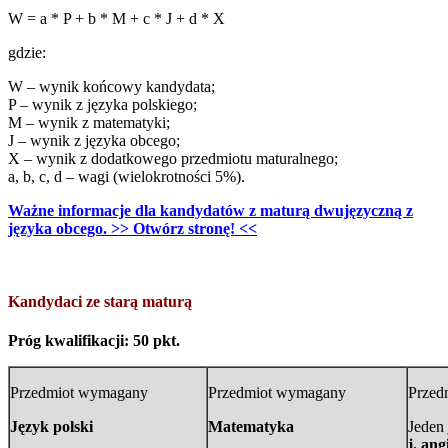
W = a * P + b * M + c * J + d * X
gdzie:
W – wynik końcowy kandydata;
P – wynik z języka polskiego;
M – wynik z matematyki;
J – wynik z języka obcego;
X – wynik z dodatkowego przedmiotu maturalnego;
a, b, c, d – wagi (wielokrotności 5%).
Ważne informacje dla kandydatów z maturą dwujęzyczną z
języka obcego. >> Otwórz stronę! <<
Kandydaci ze starą maturą
Próg kwalifikacji: 50 pkt.
Przedmiot wymagany
Przedmiot wymagany
Przed
Język polski
Matematyka
Jeden
j. ang