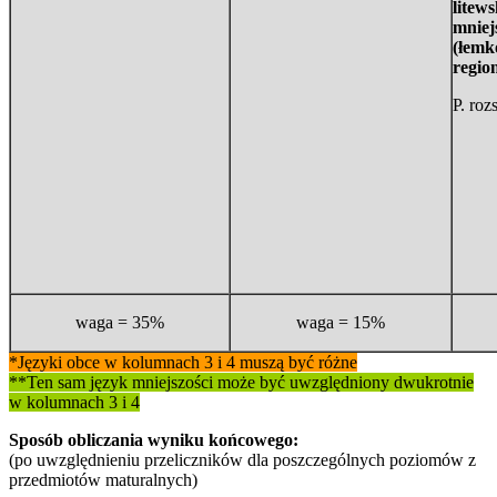
litews
mniejs
(łemk
regio
P. roz
waga = 35%
waga = 15%
*Języki obce w kolumnach 3 i 4 muszą być różne
**Ten sam język mniejszości może być uwzględniony dwukrotnie
w kolumnach 3 i 4
Sposób obliczania wyniku końcowego:
(po uwzględnieniu przeliczników dla poszczególnych poziomów z
przedmiotów maturalnych)