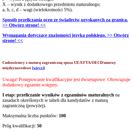
X – wynik z dodatkowego przedmiotu maturalnego;
a, b, c, d – wagi (wielokrotności 5%).
Sposób przeliczania ocen ze świadectw uzyskanych za granicą.
>> Otwórz stronę! <<
Wymagania dotyczące znajomości języka polskiego. >> Otwórz
stronę! <<
Cudzoziemcy z maturą zagraniczną spoza UE/EFTA/OECD/umowy
międzynarodowe
[więcej]
Uwaga! Postępowanie kwalfikacyjne jest dwuetapowe. Obowiązuje
dodatkowy egzamin wstępny.
I etap:
przeliczanie wyników z egzaminów maturalnych
na
zasadach określonych w tabeli dla kandydatów z maturą
zagraniczną (powyżej).
Maksymalna liczba punktów:
100
Próg kwalifikacji:
50