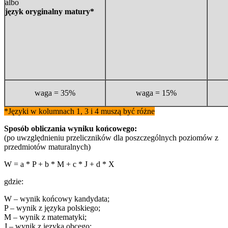
albo
język oryginalny matury*
waga = 35%
waga = 15%
*Języki w kolumnach 1, 3 i 4 muszą być różne
Sposób obliczania wyniku końcowego:
(po uwzględnieniu przeliczników dla poszczególnych poziomów z
przedmiotów maturalnych)
W = a * P + b * M + c * J + d * X
gdzie:
W – wynik końcowy kandydata;
P – wynik z języka polskiego;
M – wynik z matematyki;
J – wynik z języka obcego;