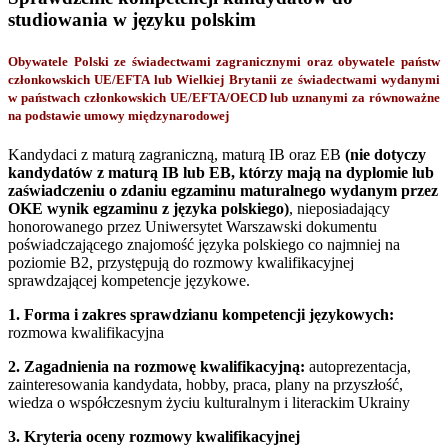
studiowania w języku polskim
Obywatele Polski ze świadectwami zagranicznymi oraz obywatele państw
członkowskich UE/EFTA lub Wielkiej Brytanii ze świadectwami wydanymi
w państwach członkowskich UE/EFTA/OECD lub uznanymi za równoważne
na podstawie umowy międzynarodowej
Kandydaci z maturą zagraniczną, maturą IB oraz EB
(nie dotyczy
kandydatów z maturą IB lub EB, którzy mają na dyplomie lub
zaświadczeniu o zdaniu egzaminu maturalnego wydanym przez
OKE wynik egzaminu z języka polskiego)
, nieposiadający
honorowanego przez Uniwersytet Warszawski dokumentu
poświadczającego znajomość języka polskiego co najmniej na
poziomie B2, przystępują do rozmowy kwalifikacyjnej
sprawdzającej kompetencje językowe.
1.
Forma i zakres sprawdzianu kompetencji językowych:
rozmowa kwalifikacyjna
2.
Zagadnienia na rozmowę kwalifikacyjną:
autoprezentacja,
zainteresowania kandydata, hobby, praca, plany na przyszłość,
wiedza o współczesnym życiu kulturalnym i literackim Ukrainy
3.
Kryteria oceny rozmowy kwalifikacyjnej