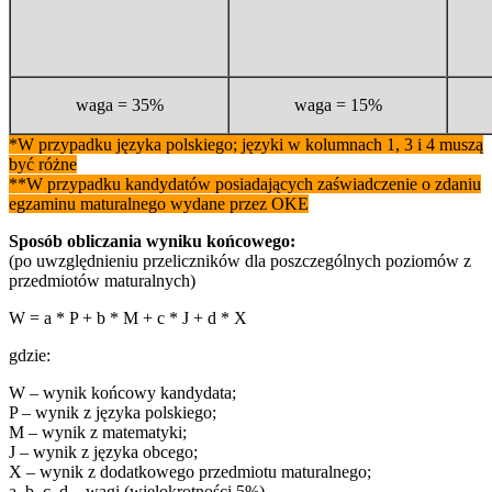
waga = 35%
waga = 15%
*W przypadku języka polskiego; języki w kolumnach 1, 3 i 4 muszą
być różne
**W przypadku kandydatów posiadających zaświadczenie o zdaniu
egzaminu maturalnego wydane przez OKE
Sposób obliczania wyniku końcowego:
(po uwzględnieniu przeliczników dla poszczególnych poziomów z
przedmiotów maturalnych)
W = a * P + b * M + c * J + d * X
gdzie:
W – wynik końcowy kandydata;
P – wynik z języka polskiego;
M – wynik z matematyki;
J – wynik z języka obcego;
X – wynik z dodatkowego przedmiotu maturalnego;
a, b, c, d – wagi (wielokrotności 5%).