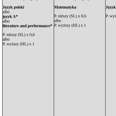
Język polski
Matematyka
Język
albo
P. niższy (SL) x 0,6
P. wy
język A*
albo
albo
P. wyższy (HL) x 1
literature and performance*
P. niższy (SL) x 0,6
albo
P. wyższy (HL) x 1