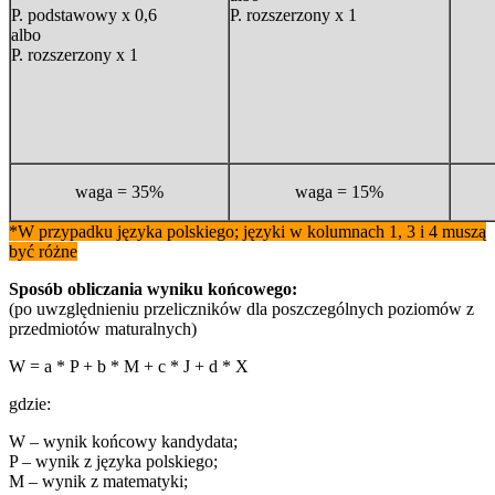
P. podstawowy x 0,6
P. rozszerzony x 1
albo
P. rozszerzony x 1
waga = 35%
waga = 15%
*W przypadku języka polskiego; języki w kolumnach 1, 3 i 4 muszą
być różne
Sposób obliczania wyniku końcowego:
(po uwzględnieniu przeliczników dla poszczególnych poziomów z
przedmiotów maturalnych)
W = a * P + b * M + c * J + d * X
gdzie:
W – wynik końcowy kandydata;
P – wynik z języka polskiego;
M – wynik z matematyki;