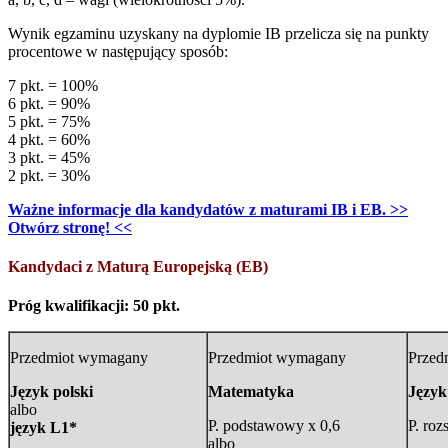
Wynik egzaminu uzyskany na dyplomie IB przelicza się na punkty
procentowe w następujący sposób:
7 pkt. = 100%
6 pkt. = 90%
5 pkt. = 75%
4 pkt. = 60%
3 pkt. = 45%
2 pkt. = 30%
Ważne informacje dla kandydatów z maturami IB i EB. >>
Otwórz stronę! <<
Kandydaci z Maturą Europejską (EB)
Próg kwalifikacji: 50 pkt.
Przedmiot wymagany
Przedmiot wymagany
Przed
Język polski
Matematyka
Język
albo
P. podstawowy x 0,6
P. roz
język L1*
albo