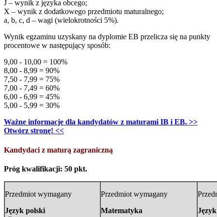
J – wynik z języka obcego;
X – wynik z dodatkowego przedmiotu maturalnego;
a, b, c, d – wagi (wielokrotności 5%).
Wynik egzaminu uzyskany na dyplomie EB przelicza się na punkty
procentowe w następujący sposób:
9,00 - 10,00 = 100%
8,00 - 8,99 = 90%
7,50 - 7,99 = 75%
7,00 - 7,49 = 60%
6,00 - 6,99 = 45%
5,00 - 5,99 = 30%
Ważne informacje dla kandydatów z maturami IB i EB. >>
Otwórz stronę! <<
Kandydaci z maturą zagraniczną
Próg kwalifikacji: 50 pkt.
Przedmiot wymagany
Przedmiot wymagany
Przed
Język polski
Matematyka
Język