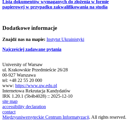
Lista dokumentów wymaganych do złożenia w formie
papierowej w przypadku zakwalifikowania na studia
Dodatkowe informacje
Znajdź nas na mapie:
Instytut Ukrainistyki
Najczęściej zadawane pytania
University of Warsaw
ul. Krakowskie Przedmieście 26/28
00-927 Warszawa
tel: +48 22 55 20 000
www:
https://www.uw.edu.pl
Internetowa Rekrutacja Kandydatów
IRK 1.20.1 (5b4b4028) :: 2025-12-10
site map
accessibility declaration
contact
Międzyuniwersyteckie Centrum Informatyzacji
. All rights reserved.