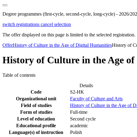
Degree programmes (first-cycle, second-cycle, long-cycle) - 2026/20
switch registrations
cancel selection
The offer displayed on this page is limited to the selected registration. I
Offer
History of Culture in the Age of Digital Humanities
History of C
History of Culture in the Age of
Table of contents
Details
Code
S2-HK
Organizational unit
Faculty of Culture and Arts
Field of studies
History of Culture in the Age of D
Form of studies
Full-time
Level of education
Second cycle
Educational profile
academic
Language(s) of instruction
Polish