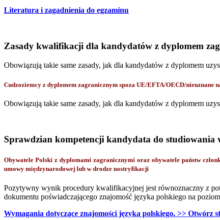
Literatura i zagadnienia do egzaminu
Zasady kwalifikacji dla kandydatów z dyplomem za
Obowiązują takie same zasady, jak dla kandydatów z dyplomem uzy
Cudzoziemcy z dyplomem zagranicznym spoza UE/EFTA/OECD/nieuznane na p
Obowiązują takie same zasady, jak dla kandydatów z dyplomem uzy
Sprawdzian kompetencji kandydata do studiowania 
Obywatele Polski z dyplomami zagranicznymi oraz obywatele państw czł
umowy międzynarodowej lub w drodze nostryfikacji
Pozytywny wynik procedury kwalifikacyjnej jest równoznaczny z po
dokumentu poświadczającego znajomość języka polskiego na poziomi
Wymagania dotyczące znajomości języka polskiego. >> Otwórz s