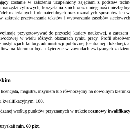
cy zostanie w założeniu uzupełniony zajęciami z podstaw techno
 narzędzi cyfrowych, korzystania z nich oraz umiejętności niezbędn
 źródeł materialnych i niematerialnych oraz rozmaitych sposobów ich
w zakresie przetwarzania tekstów i wytwarzania zasobów sieciowych
wej,
mają przygotowywać do przyszłej kariery naukowej, a zarazem
ery zawodowej w wielu różnych obszarach rynku pracy. Profil abs
stytucjach kultury, administracji publicznej (centralnej i lokalnej), 
tudiów na kierunku będą użyteczne w zawodach związanych z dzienn
lskim
 licencjata, magistra, inżyniera lub równorzędny na dowolnym kierunk
 kwalifikacyjnym: 100.
orządzanej według punktów przyznanych w trakcie
rozmowy kwalifikacy
 uzyskali
min. 60 pkt.