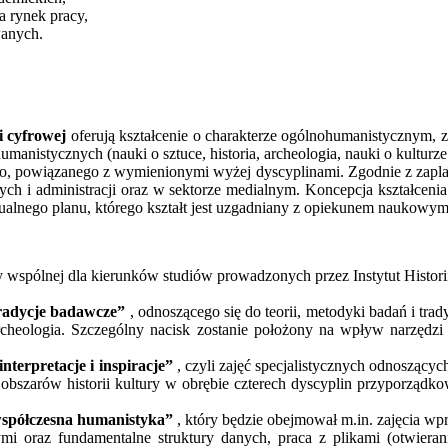
a rynek pracy,
wanych.
i cyfrowej
oferują kształcenie o charakterze ogólnohumanistycznym, 
manistycznych (nauki o sztuce, historia, archeologia, nauki o kulturze
go, powiązanego z wymienionymi wyżej dyscyplinami. Zgodnie z zapla
wych i administracji oraz w sektorze medialnym. Koncepcja kształcen
ualnego planu, którego kształt jest uzgadniany z opiekunem naukowym
 wspólnej dla kierunków studiów prowadzonych przez Instytut Histori
tradycje badawcze”
, odnoszącego się do teorii, metodyki badań i t
ii, archeologia. Szczególny nacisk zostanie położony na wpływ narzę
nterpretacje i inspiracje”
, czyli zajęć specjalistycznych odnoszących
ch obszarów historii kultury w obrębie czterech dyscyplin przyporz
współczesna humanistyka”
, który będzie obejmował m.in. zajęcia w
i oraz fundamentalne struktury danych, praca z plikami (otwieran