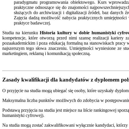
paradygmatu programowania obiektowego. Kurs wprowadzają
praktyczne odnoszące się do znajomości najpowszechniejszych
służących do archiwizacji i digitalizacji źródeł, baz danych
Zajęcia dadzą możliwość nabycia praktycznych umiejętności 
praktyce badawczej.
Studia na kierunku
Historia kultury w dobie humanistyki cyfro
kompetencje, które otworzą przed nimi szansę realizacji kari
pozaakademickim i poza edukacją formalną na stanowiskach pracy w in
najszerszym tego słowa znaczeniu. Umiejętności wyniesione ze s
marketingiem, reklamą i komunikacją społeczną.
Zasady kwalifikacji dla kandydatów z dyplomem po
O przyjęcie na studia mogą ubiegać się osoby, które uzyskały dyplom
Maksymalna liczba punktów możliwych do zdobycia w postępowaniu
Podstawą przyjęcia na studia jest miejsce na liście rankingowej sp
humanistyki cyfrowej).
Na studia mogą zostać zakwalifikowani wyłącznie kandydaci, którzy