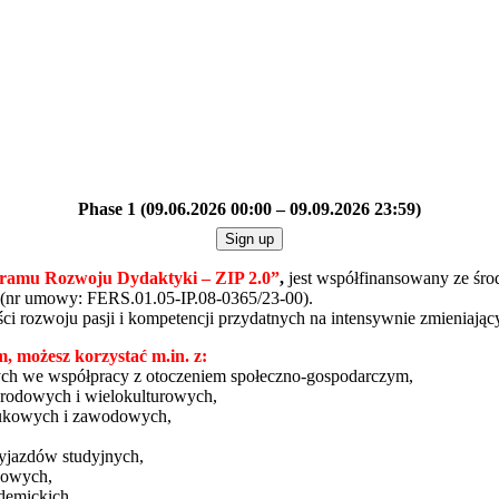
Phase 1 (09.06.2026 00:00 – 09.09.2026 23:59)
Sign up
ramu Rozwoju Dydaktyki – ZIP 2.0
”
,
jest współfinansowany ze śr
(nr umowy: FERS.01.05-IP.08-0365/23-00).
ci rozwoju pasji i kompetencji przydatnych na intensywnie zmieniają
, możesz korzystać m.in. z:
ych we współpracy z otoczeniem społeczno-gospodarczym,
arodowych i wielokulturowych,
aukowych i zawodowych,
wyjazdów studyjnych,
ukowych,
ademickich,