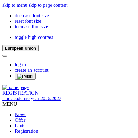
skip to menu
skip to page content
decrease font size
reset font size
increase font size
toggle high contrast
European Union
log in
create an account
REGISTRATION
The academic year 2026/2027
MENU
News
Offer
Units
Registration