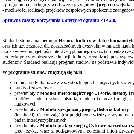
- programu mentoringu zawodowego przygotowującego do wejścia n
- możliwości realizacji projektów zespołowych społecznie zaangażo
Sprawdź zasady korzystania z oferty Programu ZIP 2.0.
Studia II stopnia na kierunku
Historia kultury w dobie humanistyk
oraz ich użyteczności dla poszczególnych dyscyplin w ramach nauk hu
podstawowe umiejętności interdyscyplinarnego warsztatu badawcze
podjęcia pracy w obszarze edukacji, kultury, organizacji pozarządo
studentów. Studenci realizują program studiów na podstawie indywid
W programie studiów znajdują się m.in:
seminaria dyplomowe z wszystkich epok historycznych z oferty
praktyki zawodowe
przedmioty z
Modułu metodologicznego „Teorie, metody i 
studiów: nauki o sztuce, historia, nauki o kulturze i relig
naukowych
przedmioty z
Modułu specjalizacyjnego „Historia kultury – i
(inspiracji). Celem zajęć jest pogłębienie wiedzy z wybrany
badań interdyscyplinarnych
przedmioty z
Modułu praktycznego „Cyfrowe narzędzia i 
tego języka, wraz z podstawowymi pojęciami informatycznym