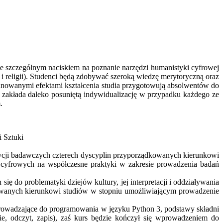
ze szczególnym naciskiem na poznanie narzędzi humanistyki cyfrowej
 i religii). Studenci będą zdobywać szeroką wiedzę merytoryczną oraz
nowanymi efektami kształcenia studia przygotowują absolwentów do
ia zakłada daleko posuniętą indywidualizację w przypadku każdego ze
.
i Sztuki
radycji badawczych czterech dyscyplin przyporządkowanych kierunkowi
dzi cyfrowych na współczesne praktyki w zakresie prowadzenia badań
 się do problematyki dziejów kultury, jej interpretacji i oddziaływania
ądkowanych kierunkowi studiów w stopniu umożliwiającym prowadzenie
prowadzające do programowania w języku Python 3, podstawy składni
ie, odczyt, zapis), zaś kurs będzie kończył się wprowadzeniem do