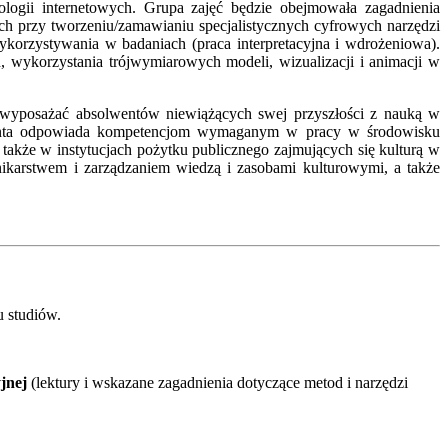
logii internetowych. Grupa zajęć będzie obejmowała zagadnienia
ych przy tworzeniu/zamawianiu specjalistycznych cyfrowych narzędzi
 wykorzystywania w badaniach (praca interpretacyjna i wdrożeniowa).
, wykorzystania trójwymiarowych modeli, wizualizacji i animacji w
 wyposażać absolwentów niewiążących swej przyszłości z nauką w
olwenta odpowiada kompetencjom wymaganym w pracy w środowisku
a także w instytucjach pożytku publicznego zajmujących się kulturą w
ikarstwem i zarządzaniem wiedzą i zasobami kulturowymi, a także
u studiów.
jnej
(lektury i wskazane zagadnienia dotyczące metod i narzędzi