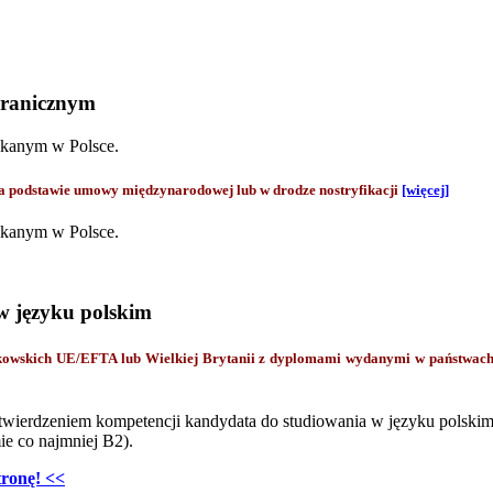
granicznym
skanym w Polsce.
odstawie umowy międzynarodowej lub w drodze nostryfikacji
[więcej]
skanym w Polsce.
w języku polskim
onkowskich UE/EFTA lub Wielkiej Brytanii z dyplomami wydanymi w państwa
twierdzeniem kompetencji kandydata do studiowania w języku polskim
e co najmniej B2).
tronę! <<