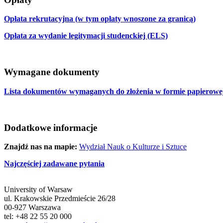
Opłata rekrutacyjna (w tym opłaty wnoszone za granicą)
Opłata za wydanie legitymacji studenckiej (ELS)
Wymagane dokumenty
Lista dokumentów wymaganych do złożenia w formie papierowej
Dodatkowe informacje
Znajdź nas na mapie:
Wydział Nauk o Kulturze i Sztuce
Najczęściej zadawane pytania
University of Warsaw
ul. Krakowskie Przedmieście 26/28
00-927 Warszawa
tel: +48 22 55 20 000