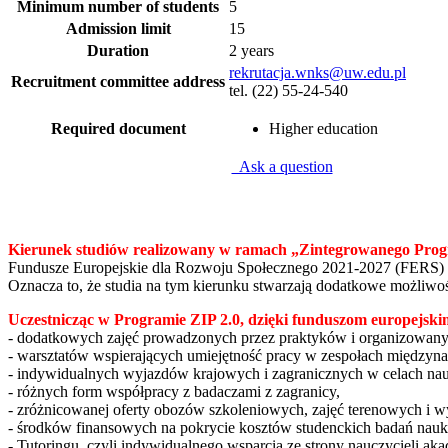
Minimum number of students
5
Admission limit
15
Duration
2 years
rekrutacja.wnks@uw.edu.pl
Recruitment committee address
tel. (22) 55-24-540
Required document
Higher education
Ask a question
Kierunek studiów realizowany w ramach
„Zintegrowanego Prog
Fundusze Europejskie dla Rozwoju Społecznego 2021-2027 (FERS) 
Oznacza to, że studia na tym kierunku stwarzają dodatkowe możliwoś
Uczestnicząc w Programie ZIP 2.0, dzięki funduszom europejskim
- dodatkowych zajęć prowadzonych przez praktyków i organizowan
- warsztatów wspierających umiejętność pracy w zespołach międzyn
- indywidualnych wyjazdów krajowych i zagranicznych w celach n
- różnych form współpracy z badaczami z zagranicy,
- zróżnicowanej oferty obozów szkoleniowych, zajęć terenowych i 
- środków finansowych na pokrycie kosztów studenckich badań na
- Tutoringu, czyli indywidualnego wsparcia ze strony nauczycieli ak