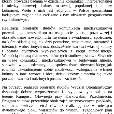
którzy prowadzą badania w dziedzinie komunikacji interpersonalnej
i międzykulturowej, kultury masowej, popularnej i kultury
kulinarnej. Wielu z nich jest jedynymi w Polsce specjalistami
badającymi zagadnienia związane z tym obszarem geograficznym
czy kulturowym.
Realizacja programu studiów komunikacja międzykulturowa
pozwala jego uczestnikom na osiągniecie synergii poznawczej i
ukształtowanie nowego nurtu myślenia i świadomości społecznej,
na które składają się, tak dziś potrzebne, zrozumienie, otwartość i
tolerancja wobec innych oraz dostrzeżenie wartości własnej kultury
i postaw etycznych wypływających z kręgu europejskiego.
Wartością dodaną dla uczestników tych studiów jest uwrażliwienie
na wagę komunikacji międzykulturowej w budowaniu silnego,
sprawiedliwego i tolerancyjnego społeczeństwa obywatelskiego, jak
również uświadomienie sobie możliwości wzbogacenia własnej
kultury o inne wzorce i idee, dzięki którym umacnia się także
poczucie wartości rodzimych postaw i zachowań.
Na potrzeby realizacji programu studiów Wydział Orientalistyczny
dysponuje dobrze wyposażonymi i przygotowanymi salami na
terenie Kampusu Głównego przy Karkowskim Przedmieściu.
Program studiów przewiduje obok zajęć merytorycznych (wykłady,
seminaria, ćwiczenia etc.) również realizację raz w miesiącu
dwudniowego bloku warsztatów do wyboru. Tygodniowy plan