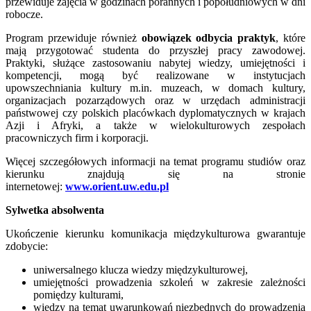
przewiduje zajęcia w godzinach porannych i popołudniowych w dni
robocze.
Program przewiduje również
obowiązek odbycia praktyk
, które
mają przygotować studenta do przyszłej pracy zawodowej.
Praktyki, służące zastosowaniu nabytej wiedzy, umiejętności i
kompetencji, mogą być realizowane w instytucjach
upowszechniania kultury m.in. muzeach, w domach kultury,
organizacjach pozarządowych oraz w urzędach administracji
państwowej czy polskich placówkach dyplomatycznych w krajach
Azji i Afryki, a także w wielokulturowych zespołach
pracowniczych firm i korporacji.
Więcej szczegółowych informacji na temat programu studiów oraz
kierunku znajdują się na stronie
internetowej:
www.orient.uw.edu.pl
Sylwetka absolwenta
Ukończenie kierunku komunikacja międzykulturowa gwarantuje
zdobycie:
uniwersalnego klucza wiedzy międzykulturowej,
umiejętności prowadzenia szkoleń w zakresie zależności
pomiędzy kulturami,
wiedzy na temat uwarunkowań niezbędnych do prowadzenia