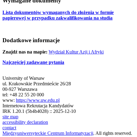
Wymagane dokumenty
Lista dokumentów wymaganych do złożenia w formie
papierowej w przypadku zakwalifikowania na studia
Dodatkowe informacje
Znajdź nas na mapie:
Wydział Kultur Azji i Afryki
Najczęściej zadawane pytania
University of Warsaw
ul. Krakowskie Przedmieście 26/28
00-927 Warszawa
tel: +48 22 55 20 000
www:
https://www.uw.edu.pl
Internetowa Rekrutacja Kandydatów
IRK 1.20.1 (5b4b4028) :: 2025-12-10
site map
accessibility declaration
contact
Międzyuniwersyteckie Centrum Informatyzacji
. All rights reserved.