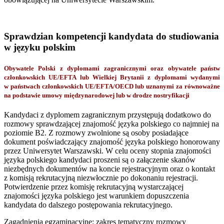
Sprawdzian kompetencji kandydata do studiowania
w języku polskim
Obywatele Polski z dyplomami zagranicznymi oraz obywatele państw
członkowskich UE/EFTA lub Wielkiej Brytanii z dyplomami wydanymi
w państwach członkowskich UE/EFTA/OECD lub uznanymi za równoważne
na podstawie umowy międzynarodowej lub w drodze nostryfikacji
Kandydaci z dyplomem zagranicznym przystępują dodatkowo do
rozmowy sprawdzającej znajomość języka polskiego co najmniej na
poziomie B2. Z rozmowy zwolnione są osoby posiadające
dokument poświadczający znajomość języka polskiego honorowany
przez Uniwersytet Warszawski. W celu oceny stopnia znajomości
języka polskiego kandydaci proszeni są o załączenie skanów
niezbędnych dokumentów na koncie rejestracyjnym oraz o kontakt
z komisją rekrutacyjną niezwłocznie po dokonaniu rejestracji.
Potwierdzenie przez komisję rekrutacyjną wystarczającej
znajomości języka polskiego jest warunkiem dopuszczenia
kandydata do dalszego postępowania rekrutacyjnego.
Zagadnienia egzaminacyjne: zakres tematyczny rozmowy