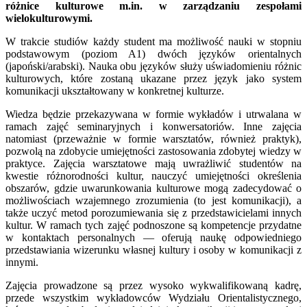
różnice kulturowe m.in. w zarządzaniu zespołami
wielokulturowymi.
W trakcie studiów każdy student ma możliwość nauki w stopniu
podstawowym (poziom A1) dwóch języków orientalnych
(japoński/arabski). Nauka obu języków służy uświadomieniu różnic
kulturowych, które zostaną ukazane przez język jako system
komunikacji ukształtowany w konkretnej kulturze.
Wiedza będzie przekazywana w formie wykładów i utrwalana w
ramach zajęć seminaryjnych i konwersatoriów. Inne zajęcia
natomiast (przeważnie w formie warsztatów, również praktyk),
pozwolą na zdobycie umiejętności zastosowania zdobytej wiedzy w
praktyce. Zajęcia warsztatowe mają uwrażliwić studentów na
kwestie różnorodności kultur, nauczyć umiejętności określenia
obszarów, gdzie uwarunkowania kulturowe mogą zadecydować o
możliwościach wzajemnego zrozumienia (to jest komunikacji), a
także uczyć metod porozumiewania się z przedstawicielami innych
kultur. W ramach tych zajęć podnoszone są kompetencje przydatne
w kontaktach personalnych — oferują naukę odpowiedniego
przedstawiania wizerunku własnej kultury i osoby w komunikacji z
innymi.
Zajęcia prowadzone są przez wysoko wykwalifikowaną kadrę,
przede wszystkim wykładowców Wydziału Orientalistycznego,