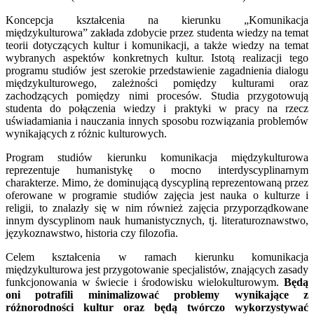
Koncepcja kształcenia na kierunku „Komunikacja
międzykulturowa” zakłada zdobycie przez studenta wiedzy na temat
teorii dotyczących kultur i komunikacji, a także wiedzy na temat
wybranych aspektów konkretnych kultur. Istotą realizacji tego
programu studiów jest szerokie przedstawienie zagadnienia dialogu
międzykulturowego, zależności pomiędzy kulturami oraz
zachodzących pomiędzy nimi procesów. Studia przygotowują
studenta do połączenia wiedzy i praktyki w pracy na rzecz
uświadamiania i nauczania innych sposobu rozwiązania problemów
wynikających z różnic kulturowych.
Program studiów kierunku komunikacja międzykulturowa
reprezentuje humanistykę o mocno interdyscyplinarnym
charakterze. Mimo, że dominującą dyscypliną reprezentowaną przez
oferowane w programie studiów zajęcia jest nauka o kulturze i
religii, to znalazły się w nim również zajęcia przyporządkowane
innym dyscyplinom nauk humanistycznych, tj. literaturoznawstwo,
językoznawstwo, historia czy filozofia.
Celem kształcenia w ramach kierunku komunikacja
międzykulturowa jest przygotowanie specjalistów, znających zasady
funkcjonowania w świecie i środowisku wielokulturowym.
Będą
oni potrafili minimalizować problemy wynikające z
różnorodności kultur oraz będą twórczo wykorzystywać