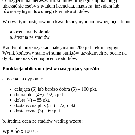
O przyjęcie na pierwszy rok studiów drugiego stopnia mogą
ubiegać się osoby z tytułem licencjata, magistra, inżyniera lub
równorzędnym dowolnego kierunku studiów.
W otwartym postępowaniu kwalifikacyjnym pod uwagę będą brane:
ocena na dyplomie,
średnia ze studiów.
Kandydat może uzyskać maksymalnie 200 pkt. rekrutacyjnych.
Wynik końcowy stanowi suma punktów uzyskanych za ocenę na
dyplomie oraz średnią ocen ze studiów.
Punktacja obliczana jest w następujący sposób:
a. ocena na dyplomie
celująca (6) lub bardzo dobra (5) – 100 pkt.
dobra plus (4+) –92,5 pkt.
dobra (4) – 85 pkt.
dostateczna plus (3+) – 72,5 pkt.
dostateczna (3) – 60 pkt.
b. średnia ocen ze studiów według wzoru:
Wp = Śo x 100 / 5