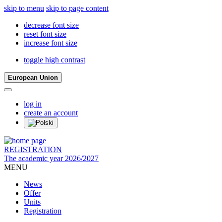
skip to menu
skip to page content
decrease font size
reset font size
increase font size
toggle high contrast
European Union
log in
create an account
REGISTRATION
The academic year 2026/2027
MENU
News
Offer
Units
Registration