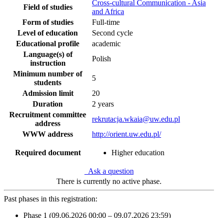
Cross-cultural Communication - Asia
Field of studies
and Africa
Form of studies
Full-time
Level of education
Second cycle
Educational profile
academic
Language(s) of
Polish
instruction
Minimum number of
5
students
Admission limit
20
Duration
2 years
Recruitment committee
rekrutacja.wkaia@uw.edu.pl
address
WWW address
http://orient.uw.edu.pl/
Required document
Higher education
Ask a question
There is currently no active phase.
Past phases in this registration:
Phase 1 (09.06.2026 00:00 – 09.07.2026 23:59)