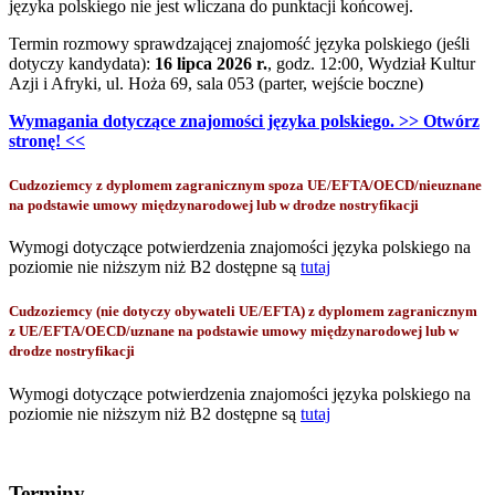
języka polskiego nie jest wliczana do punktacji końcowej.
Termin rozmowy sprawdzającej znajomość języka polskiego (jeśli
dotyczy kandydata):
16 lipca 2026 r.
, godz. 12:00, Wydział Kultur
Azji i Afryki, ul. Hoża 69, sala 053 (parter, wejście boczne)
Wymagania dotyczące znajomości języka polskiego. >> Otwórz
stronę! <<
Cudzoziemcy z dyplomem zagranicznym spoza UE/EFTA/OECD/nieuznane
na podstawie umowy międzynarodowej lub w drodze nostryfikacji
Wymogi dotyczące potwierdzenia znajomości języka polskiego na
poziomie nie niższym niż B2 dostępne są
tutaj
Cudzoziemcy (nie dotyczy obywateli UE/EFTA) z dyplomem zagranicznym
z UE/EFTA/OECD/uznane na podstawie umowy międzynarodowej lub w
drodze nostryfikacji
Wymogi dotyczące potwierdzenia znajomości języka polskiego na
poziomie nie niższym niż B2 dostępne są
tutaj
Terminy