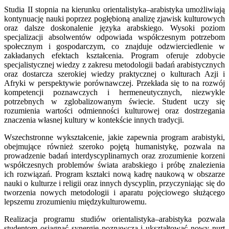
Studia II stopnia na kierunku orientalistyka–arabistyka umożliwiają
kontynuację nauki poprzez pogłębioną analizę zjawisk kulturowych
oraz dalsze doskonalenie języka arabskiego. Wysoki poziom
specjalizacji absolwentów odpowiada współczesnym potrzebom
społecznym i gospodarczym, co znajduje odzwierciedlenie w
zakładanych efektach kształcenia. Program oferuje zdobycie
specjalistycznej wiedzy z zakresu metodologii badań arabistycznych
oraz dostarcza szerokiej wiedzy praktycznej o kulturach Azji i
Afryki w perspektywie porównawczej. Przekłada się to na rozwój
kompetencji poznawczych i hermeneutycznych, niezwykle
potrzebnych w zglobalizowanym świecie. Student uczy się
rozumienia wartości odmienności kulturowej oraz dostrzegania
znaczenia własnej kultury w kontekście innych tradycji.
Wszechstronne wykształcenie, jakie zapewnia program arabistyki,
obejmujące również szeroko pojętą humanistykę, pozwala na
prowadzenie badań interdyscyplinarnych oraz zrozumienie korzeni
współczesnych problemów świata arabskiego i próbę znalezienia
ich rozwiązań. Program kształci nową kadrę naukową w obszarze
nauki o kulturze i religii oraz innych dyscyplin, przyczyniając się do
tworzenia nowych metodologii i aparatu pojęciowego służącego
lepszemu zrozumieniu międzykulturowemu.
Realizacja programu studiów orientalistyka–arabistyka pozwala
studentom osiągnąć synergię poznawczą i ukształtować nowy nurt