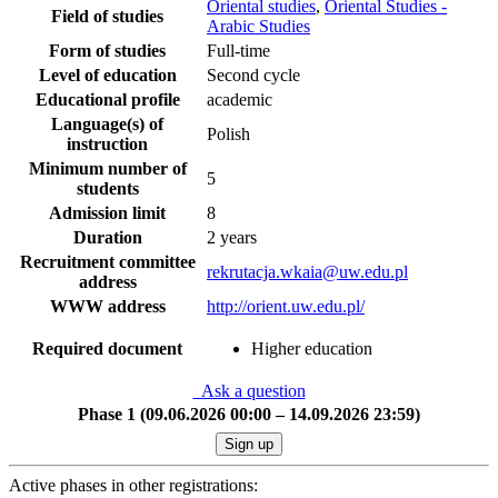
Oriental studies
,
Oriental Studies -
Field of studies
Arabic Studies
Form of studies
Full-time
Level of education
Second cycle
Educational profile
academic
Language(s) of
Polish
instruction
Minimum number of
5
students
Admission limit
8
Duration
2 years
Recruitment committee
rekrutacja.wkaia@uw.edu.pl
address
WWW address
http://orient.uw.edu.pl/
Required document
Higher education
Ask a question
Phase 1 (09.06.2026 00:00 – 14.09.2026 23:59)
Sign up
Active phases in other registrations: