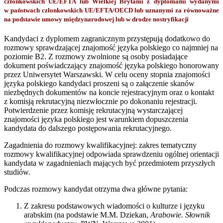
członkowskich UE/EFTA lub Wielkiej Brytanii z dyplomami wydanymi
w państwach członkowskich UE/EFTA/OECD lub uznanymi za równoważne
na podstawie umowy międzynarodowej lub w drodze nostryfikacji
Kandydaci z dyplomem zagranicznym przystępują dodatkowo do
rozmowy sprawdzającej znajomość języka polskiego co najmniej na
poziomie B2. Z rozmowy zwolnione są osoby posiadające
dokument poświadczający znajomość języka polskiego honorowany
przez Uniwersytet Warszawski. W celu oceny stopnia znajomości
języka polskiego kandydaci proszeni są o załączenie skanów
niezbędnych dokumentów na koncie rejestracyjnym oraz o kontakt
z komisją rekrutacyjną niezwłocznie po dokonaniu rejestracji.
Potwierdzenie przez komisję rekrutacyjną wystarczającej
znajomości języka polskiego jest warunkiem dopuszczenia
kandydata do dalszego postępowania rekrutacyjnego.
Zagadnienia do rozmowy kwalifikacyjnej: zakres tematyczny
rozmowy kwalifikacyjnej odpowiada sprawdzeniu ogólnej orientacji
kandydata w zagadnieniach mających być przedmiotem przyszłych
studiów.
Podczas rozmowy kandydat otrzyma dwa główne pytania:
Z zakresu podstawowych wiadomości o kulturze i języku
arabskim (na podstawie M.M. Dziekan,
Arabowie. Słownik