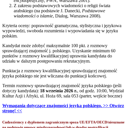
encyklopedyczny
, PWN, Warszawa 2001).
Z zakresu podstawowych wiadomości o religii świata
arabskiego (na podstawie J. Danecki,
Podstawowe
wiadomości o islamie
, Dialog, Warszawa 2008).
Kryteria oceny: poprawność gramatyczna, stylistyczna i językowa
wypowiedzi, swoboda rozumienia i wypowiadania się w języku
polskim.
Kandydat może zdobyć maksymalnie 100 pkt. z rozmowy
sprawdzającej znajomość j. polskiego. Uzyskanie minimum 60
punktów z rozmowy kwalifikacyjnej uprawnia kandydata do
udziału w dalszym postępowaniu rekrutacyjnym.
Punktacja z rozmowy kwalifikacyjnej sprawdzającej znajomość
języka polskiego nie jest wliczana do punktacji końcowej.
Termin rozmowy sprawdzającej znajomość języka polskiego (jeśli
dotyczy kandydata):
18 września 2026 r.
, od godz. 10:00, Wydział
Kultur Azji i Afryki, ul. Hoża 69, sala 053 (parter, wejście boczne)
Wymagania dotyczące znajomości języka polskiego. >> Otwórz
stronę! <<
Cudzoziemcy z dyplomem zagranicznym spoza UE/EFTA/OECD/nieuznane
na podstawie umowy międzynarodowej lub w drodze nostryfikacji