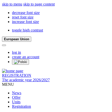
skip to menu
skip to page content
decrease font size
reset font size
increase font size
toggle high contrast
European Union
log in
create an account
REGISTRATION
The academic year 2026/2027
MENU
News
Offer
Units
Registration