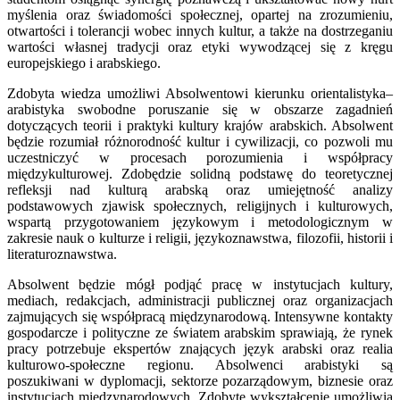
myślenia oraz świadomości społecznej, opartej na zrozumieniu,
otwartości i tolerancji wobec innych kultur, a także na dostrzeganiu
wartości własnej tradycji oraz etyki wywodzącej się z kręgu
europejskiego i arabskiego.
Zdobyta wiedza umożliwi Absolwentowi kierunku orientalistyka–
arabistyka swobodne poruszanie się w obszarze zagadnień
dotyczących teorii i praktyki kultury krajów arabskich. Absolwent
będzie rozumiał różnorodność kultur i cywilizacji, co pozwoli mu
uczestniczyć w procesach porozumienia i współpracy
międzykulturowej. Zdobędzie solidną podstawę do teoretycznej
refleksji nad kulturą arabską oraz umiejętność analizy
podstawowych zjawisk społecznych, religijnych i kulturowych,
wspartą przygotowaniem językowym i metodologicznym w
zakresie nauk o kulturze i religii, językoznawstwa, filozofii, historii i
literaturoznawstwa.
Absolwent będzie mógł podjąć pracę w instytucjach kultury,
mediach, redakcjach, administracji publicznej oraz organizacjach
zajmujących się współpracą międzynarodową. Intensywne kontakty
gospodarcze i polityczne ze światem arabskim sprawiają, że rynek
pracy potrzebuje ekspertów znających język arabski oraz realia
kulturowo-społeczne regionu. Absolwenci arabistyki są
poszukiwani w dyplomacji, sektorze pozarządowym, biznesie oraz
instytucjach międzynarodowych. Zdobyte wykształcenie umożliwia