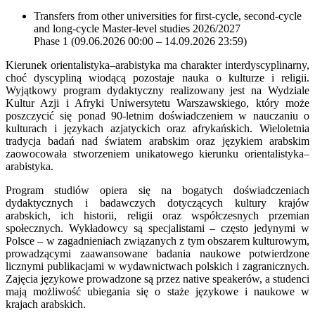
Transfers from other universities for first-cycle, second-cycle
and long-cycle Master-level studies 2026/2027
Phase 1 (09.06.2026 00:00 – 14.09.2026 23:59)
Kierunek orientalistyka–arabistyka ma charakter interdyscyplinarny,
choć dyscypliną wiodącą pozostaje nauka o kulturze i religii.
Wyjątkowy program dydaktyczny realizowany jest na Wydziale
Kultur Azji i Afryki Uniwersytetu Warszawskiego, który może
poszczycić się ponad 90-letnim doświadczeniem w nauczaniu o
kulturach i językach azjatyckich oraz afrykańskich. Wieloletnia
tradycja badań nad światem arabskim oraz językiem arabskim
zaowocowała stworzeniem unikatowego kierunku orientalistyka–
arabistyka.
Program studiów opiera się na bogatych doświadczeniach
dydaktycznych i badawczych dotyczących kultury krajów
arabskich, ich historii, religii oraz współczesnych przemian
społecznych. Wykładowcy są specjalistami – często jedynymi w
Polsce – w zagadnieniach związanych z tym obszarem kulturowym,
prowadzącymi zaawansowane badania naukowe potwierdzone
licznymi publikacjami w wydawnictwach polskich i zagranicznych.
Zajęcia językowe prowadzone są przez native speakerów, a studenci
mają możliwość ubiegania się o staże językowe i naukowe w
krajach arabskich.