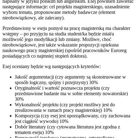
napisany w języku polskim lub angielskim. Esej powinien zawierać
następujące informacje: cel projektu magisterskiego, uzasadnienie
wyboru tematu, proponowane metody badawcze (element
nieobowiązkowy, ale zalecany).
Przedstawiony w eseju pomysł na pracę magisterską ma charakter
wstępny – po przyjęciu na studia student/ka będzie miał/a
możliwość jego modyfikacji lub zmiany. Możliwe, choć
nieobowiązkowe, jest także wskazanie propozycji opiekuna
naukowego pracy magisterskiej (spośród pracowników Euroreg
posiadających co najmniej stopień doktora).
Esej oceniany będzie wg następujących kryteriów:
Jakość argumentacji (czy argumenty są skonstruowane w
sposób logiczny, spójny i przejrzysty) 30%
Oryginalność i wartość poznawcza projektu (czy
przedstawione badanie ma w sobie elementy nowatorskie)
30%
Wykonalność projektu (czy projekt możliwy jest do
zrealizowania w ramach pracy magisterskiej) 10%
Kompozycja (czy esej jest uporządkowany, czy zachowana
jest ciągłość wywodu) 10%
Dobór literatury (czy cytowana literatura jest zgodna z
tematem eseju) 10%
Poprawność językowa (gramatyczna, ortograficzna,