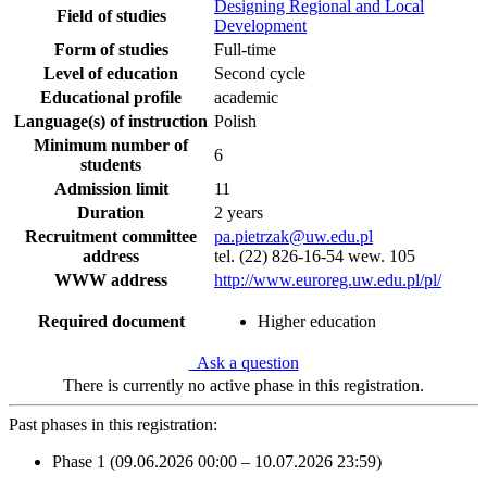
Designing Regional and Local
Field of studies
Development
Form of studies
Full-time
Level of education
Second cycle
Educational profile
academic
Language(s) of instruction
Polish
Minimum number of
6
students
Admission limit
11
Duration
2 years
Recruitment committee
pa.pietrzak@uw.edu.pl
address
tel. (22) 826-16-54 wew. 105
WWW address
http://www.euroreg.uw.edu.pl/pl/
Required document
Higher education
Ask a question
There is currently no active phase in this registration.
Past phases in this registration:
Phase 1 (09.06.2026 00:00 – 10.07.2026 23:59)