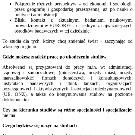
Połączenie różnych perspektyw – od ekonomii i socjologii,
przez geografię i gospodarkę przestrzenną, aż po nauki o
polityce i administracji.
Bliski kontakt z aktualnymi badaniami naukowymi
prowadzonymi w EUROREG-u – jednym z najważniejszych
ośrodków badawczych w tej dziedzinie.
To studia dla tych, którzy chcą zmieniać świat – zaczynając od
własnego regionu.
Gdzie możesz znaleźć pracę po ukończeniu studiów
Absolwenci są przygotowani do pracy m.in. w: administracji
rządowej i samorządowej (ministerstwa, urzędy miast, urzędy
marszałkowskie); firmach doradczych i konsultingowych;
instytutach badawczych i think tankach; organizacjach
pozarządowych i aktywistycznych; instytucjach międzynarodowych
(UE, ONZ), a także do kontynuowania studiów na poziomie
doktoranckim.
Czy na kierunku studiów są różne specjalności i specjalizacje:
nie ma
Czego będziesz się uczyć na studiach