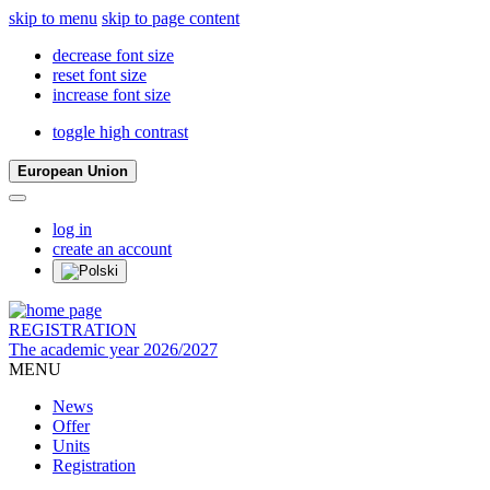
skip to menu
skip to page content
decrease font size
reset font size
increase font size
toggle high contrast
European Union
log in
create an account
REGISTRATION
The academic year 2026/2027
MENU
News
Offer
Units
Registration