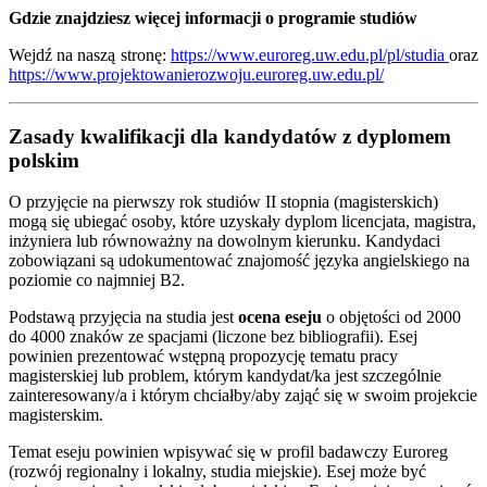
Gdzie znajdziesz więcej informacji o programie studiów
Wejdź na naszą stronę:
https://www.euroreg.uw.edu.pl/pl/studia
oraz
https://www.projektowanierozwoju.euroreg.uw.edu.pl/
Zasady kwalifikacji dla kandydatów z dyplomem
polskim
O przyjęcie na pierwszy rok studiów II stopnia (magisterskich)
mogą się ubiegać osoby, które uzyskały dyplom licencjata, magistra,
inżyniera lub równoważny na dowolnym kierunku. Kandydaci
zobowiązani są udokumentować znajomość języka angielskiego na
poziomie co najmniej B2.
Podstawą przyjęcia na studia jest
ocena eseju
o objętości od 2000
do 4000 znaków ze spacjami (liczone bez bibliografii). Esej
powinien prezentować wstępną propozycję tematu pracy
magisterskiej lub problem, którym kandydat/ka jest szczególnie
zainteresowany/a i którym chciałby/aby zająć się w swoim projekcie
magisterskim.
Temat eseju powinien wpisywać się w profil badawczy Euroreg
(rozwój regionalny i lokalny, studia miejskie). Esej może być