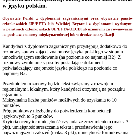
w języku polskim.
Obywatele Polski z dyplomami zagranicznymi oraz obywatele państw
członkowskich UE/EFTA lub Wielkiej Brytanii z dyplomami wydanymi
w państwach członkowskich UE/EFTA/OECD lub uznanymi za równoważne
na podstawie umowy międzynarodowej lub w drodze nostryfikacji
Kandydaci z dyplomem zagranicznym przystępują dodatkowo do
rozmowy sprawdzającej znajomość języka polskiego w stopniu
umożliwiającym studiowanie (na poziomie co najmniej B2). Z
rozmowy zwolnione są osoby posiadające dokument
poświadczający znajomość języka polskiego na poziomie co
najmniej B2.
Przedmiotem rozmowy będzie tekst związany z rozwojem
regionalnym i lokalnym, który kandydaci otrzymają na początku
egzaminu.
Maksymalna liczba punktów możliwych do uzyskania to 10
punktów.
Próg punktowy niezbędny do potwierdzenia kompetencji
językowych to 5 punktów.
Kryteria oceny to: umiejętność czytania ze zrozumieniem (maks. 3
pkt), umiejętność streszczania tekstu i przedstawienia jego
najważniejszych założeń (maks. 3 pkt), umiejętność formułowania