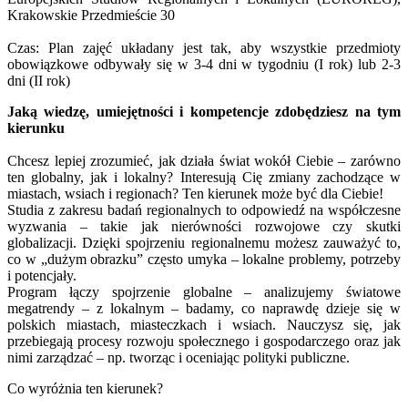
Krakowskie Przedmieście 30
Czas: Plan zajęć układany jest tak, aby wszystkie przedmioty
obowiązkowe odbywały się w 3-4 dni w tygodniu (I rok) lub 2-3
dni (II rok)
Jaką wiedzę, umiejętności i kompetencje zdobędziesz na tym
kierunku
Chcesz lepiej zrozumieć, jak działa świat wokół Ciebie – zarówno
ten globalny, jak i lokalny? Interesują Cię zmiany zachodzące w
miastach, wsiach i regionach? Ten kierunek może być dla Ciebie!
Studia z zakresu badań regionalnych to odpowiedź na współczesne
wyzwania – takie jak nierówności rozwojowe czy skutki
globalizacji. Dzięki spojrzeniu regionalnemu możesz zauważyć to,
co w „dużym obrazku” często umyka – lokalne problemy, potrzeby
i potencjały.
Program łączy spojrzenie globalne – analizujemy światowe
megatrendy – z lokalnym – badamy, co naprawdę dzieje się w
polskich miastach, miasteczkach i wsiach. Nauczysz się, jak
przebiegają procesy rozwoju społecznego i gospodarczego oraz jak
nimi zarządzać – np. tworząc i oceniając polityki publiczne.
Co wyróżnia ten kierunek?