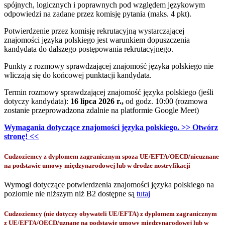
spójnych, logicznych i poprawnych pod względem językowym
odpowiedzi na zadane przez komisję pytania (maks. 4 pkt).
Potwierdzenie przez komisję rekrutacyjną wystarczającej
znajomości języka polskiego jest warunkiem dopuszczenia
kandydata do dalszego postępowania rekrutacyjnego.
Punkty z rozmowy sprawdzającej znajomość języka polskiego nie
wliczają się do końcowej punktacji kandydata.
Termin rozmowy sprawdzającej znajomość języka polskiego (jeśli
dotyczy kandydata):
16 lipca 2026 r.
,
od godz. 10:00 (rozmowa
zostanie przeprowadzona zdalnie na platformie Google Meet)
Wymagania dotyczące znajomości języka polskiego. >> Otwórz
stronę! <<
Cudzoziemcy z dyplomem zagranicznym spoza UE/EFTA/OECD/nieuznane
na podstawie umowy międzynarodowej lub w drodze nostryfikacji
Wymogi dotyczące potwierdzenia znajomości języka polskiego na
poziomie nie niższym niż B2 dostępne są
tutaj
Cudzoziemcy (nie dotyczy obywateli UE/EFTA) z dyplomem zagranicznym
z UE/EFTA/OECD/uznane na podstawie umowy międzynarodowej lub w