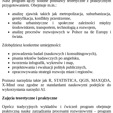
Nasz program łączy solidne podstawy teoretyczne z praktycznym
przygotowaniem. Obejmuje m.in.:
analizę zjawisk takich jak metropolizacja, suburbanizacja,
gentryfikacja, konflikty przestrzenne,
studia urbanistyczne i społeczne zależności między
środowiskiem, transportem, technologią a rozwojem,
analizę procesów rozwojowych w Polsce na tle Europy i
świata.
Zdobędziesz konkretne umiejętności:
prowadzenia badań (naukowych i konsultingowych),
pisania tekstów badawczych po angielsku,
tworzenia infografik, wykresów i map,
projektowania i ewaluacji polityk publicznych,
opracowywania strategii rozwoju miast i regionów.
Poznasz narzędzia takie jak R, STATISTICA, QGIS, MAXQDA,
X-Mind oraz zgodne ze standardami naukowymi podejście do
wykorzystania narzędzi AI.
Zajęcia teoretyczne i praktyczne
Oprócz tradycyjnych wykładów i ćwiczeń program obejmuje
praktyczną naukę zarządzania procesami rozwojowymi – program