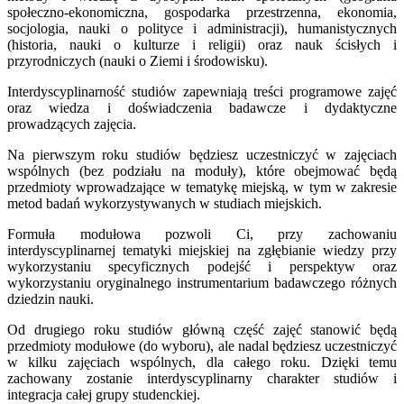
społeczno-ekonomiczna, gospodarka przestrzenna, ekonomia,
socjologia, nauki o polityce i administracji), humanistycznych
(historia, nauki o kulturze i religii) oraz nauk ścisłych i
przyrodniczych (nauki o Ziemi i środowisku).
Interdyscyplinarność studiów zapewniają treści programowe zajęć
oraz wiedza i doświadczenia badawcze i dydaktyczne
prowadzących zajęcia.
Na pierwszym roku studiów będziesz uczestniczyć w zajęciach
wspólnych (bez podziału na moduły), które obejmować będą
przedmioty wprowadzające w tematykę miejską, w tym w zakresie
metod badań wykorzystywanych w studiach miejskich.
Formuła modułowa pozwoli Ci, przy zachowaniu
interdyscyplinarnej tematyki miejskiej na zgłębianie wiedzy przy
wykorzystaniu specyficznych podejść i perspektyw oraz
wykorzystaniu oryginalnego instrumentarium badawczego różnych
dziedzin nauki.
Od drugiego roku studiów główną część zajęć stanowić będą
przedmioty modułowe (do wyboru), ale nadal będziesz uczestniczyć
w kilku zajęciach wspólnych, dla całego roku. Dzięki temu
zachowany zostanie interdyscyplinarny charakter studiów i
integracja całej grupy studenckiej.