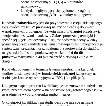
oceną dostateczną plus (3,5) – 8 punktów
rankingowych;
kandydat legitymujący się dyplomem z ogólną
oceną dostateczną (3,0) – 4 punkty rankingowe.
Kandydat
zobowiązany
jest do przygotowania eseju, składającego
się z dwóch części. W
pierwszej
należy odnieść się do kwestii
współczesnych problemów rozwoju miast; w
drugiej
przedstawić
swoje zainteresowania naukowe. Zakres poruszanej tematyki i
sposób jej ujęcia jest dowolny. Esej jest podstawą oceny wiedzy
posiadanej przez kandydata na temat rozwoju miast, umiejętności jej
syntetycznej prezentacji oraz poziomu przygotowania do studiów
magisterskich. Jest on punktowany w skali od
0 do 60
punktów
(maksymalnie 40 pkt. za część pierwszą i 20 pkt. za
drugą).
Kandydat powinien w terminie trwania rejestracji na kierunek
studiów dostarczyć esej w formie
elektronicznej
(załączony na
osobistym koncie rejestracyjnym w IRK, jako plik pdf).
Kolejnym etapem procesu kwalifikacji jest rozmowa z kandydatem,
której przedmiotem będzie – na podstawie przygotowanego eseju –
uzasadnienie wyboru kierunku
studia miejskie.
O kolejności kwalifikacji na studia decyduje miejsce na
liście