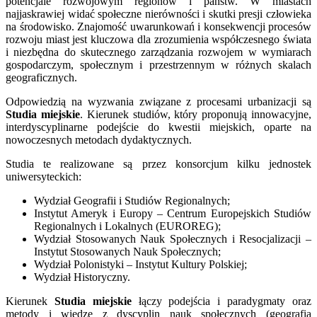
potencjale rozwojowym regionów i państw. W miastach
najjaskrawiej widać społeczne nierówności i skutki presji człowieka
na środowisko. Znajomość uwarunkowań i konsekwencji procesów
rozwoju miast jest kluczowa dla zrozumienia współczesnego świata
i niezbędna do skutecznego zarządzania rozwojem w wymiarach
gospodarczym, społecznym i przestrzennym w różnych skalach
geograficznych.
Odpowiedzią na wyzwania związane z procesami urbanizacji są
Studia miejskie
. Kierunek studiów, który proponują innowacyjne,
interdyscyplinarne podejście do kwestii miejskich, oparte na
nowoczesnych metodach dydaktycznych.
Studia te realizowane są przez konsorcjum kilku jednostek
uniwersyteckich:
Wydział Geografii i Studiów Regionalnych;
Instytut Ameryk i Europy – Centrum Europejskich Studiów
Regionalnych i Lokalnych (EUROREG);
Wydział Stosowanych Nauk Społecznych i Resocjalizacji –
Instytut Stosowanych Nauk Społecznych;
Wydział Polonistyki – Instytut Kultury Polskiej;
Wydział Historyczny.
Kierunek
Studia miejskie
łączy podejścia i paradygmaty oraz
metody i wiedzę z dyscyplin nauk społecznych (geografia