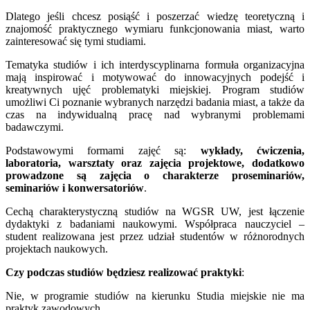
Dlatego jeśli chcesz posiąść i poszerzać wiedzę teoretyczną i
znajomość praktycznego wymiaru funkcjonowania miast, warto
zainteresować się tymi studiami.
Tematyka studiów i ich interdyscyplinarna formuła organizacyjna
mają inspirować i motywować do innowacyjnych podejść i
kreatywnych ujęć problematyki miejskiej. Program studiów
umożliwi Ci poznanie wybranych narzędzi badania miast, a także da
czas na indywidualną pracę nad wybranymi problemami
badawczymi.
Podstawowymi formami zajęć są:
wykłady, ćwiczenia,
laboratoria, warsztaty oraz zajęcia projektowe, dodatkowo
prowadzone są zajęcia o charakterze proseminariów,
seminariów i konwersatoriów
.
Cechą charakterystyczną studiów na WGSR UW, jest łączenie
dydaktyki z badaniami naukowymi. Współpraca nauczyciel –
student realizowana jest przez udział studentów w różnorodnych
projektach naukowych.
Czy podczas studiów będziesz realizować praktyki
:
Nie, w programie studiów na kierunku Studia miejskie nie ma
praktyk zawodowych.