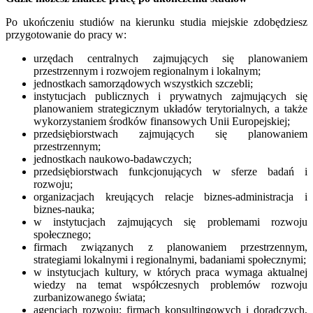
Po ukończeniu studiów na kierunku studia miejskie zdobędziesz
przygotowanie do pracy w:
urzędach centralnych zajmujących się planowaniem
przestrzennym i rozwojem regionalnym i lokalnym;
jednostkach samorządowych wszystkich szczebli;
instytucjach publicznych i prywatnych zajmujących się
planowaniem strategicznym układów terytorialnych, a także
wykorzystaniem środków finansowych Unii Europejskiej;
przedsiębiorstwach zajmujących się planowaniem
przestrzennym;
jednostkach naukowo-badawczych;
przedsiębiorstwach funkcjonujących w sferze badań i
rozwoju;
organizacjach kreujących relacje biznes-administracja i
biznes-nauka;
w instytucjach zajmujących się problemami rozwoju
społecznego;
firmach związanych z planowaniem przestrzennym,
strategiami lokalnymi i regionalnymi, badaniami społecznymi;
w instytucjach kultury, w których praca wymaga aktualnej
wiedzy na temat współczesnych problemów rozwoju
zurbanizowanego świata;
agencjach rozwoju; firmach konsultingowych i doradczych,