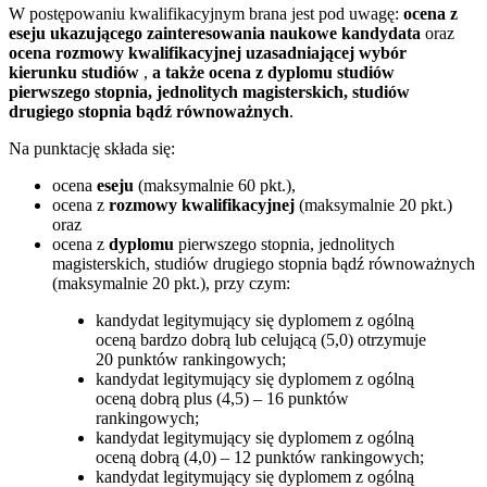
W postępowaniu kwalifikacyjnym brana jest pod uwagę:
ocena z
eseju ukazującego zainteresowania naukowe kandydata
oraz
ocena rozmowy kwalifikacyjnej uzasadniającej wybór
kierunku studiów
,
a także ocena z
dyplomu studiów
pierwszego stopnia, jednolitych magisterskich, studiów
drugiego stopnia bądź równoważnych
.
Na punktację składa się:
ocena
eseju
(maksymalnie 60 pkt.),
ocena z
rozmowy kwalifikacyjnej
(maksymalnie 20 pkt.)
oraz
ocena z
dyplomu
pierwszego stopnia, jednolitych
magisterskich, studiów drugiego stopnia bądź równoważnych
(maksymalnie 20 pkt.), przy czym:
kandydat legitymujący się dyplomem z ogólną
oceną bardzo dobrą lub celującą (5,0) otrzymuje
20 punktów rankingowych;
kandydat legitymujący się dyplomem z ogólną
oceną dobrą plus (4,5) – 16 punktów
rankingowych;
kandydat legitymujący się dyplomem z ogólną
oceną dobrą (4,0) – 12 punktów rankingowych;
kandydat legitymujący się dyplomem z ogólną