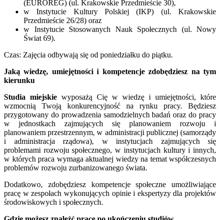
(EUROREG) (ul. Krakowskie Przedmieście 30),
w Instytucie Kultury Polskiej (IKP) (ul. Krakowskie
Przedmieście 26/28) oraz
w Instytucie Stosowanych Nauk Społecznych (ul. Nowy
Świat 69).
Czas: Zajęcia odbywają się od poniedziałku do piątku.
Jaką wiedzę, umiejętności i kompetencje zdobędziesz na tym
kierunku
Studia miejskie
wyposażą Cię w wiedzę i umiejętności, które
wzmocnią Twoją konkurencyjność na rynku pracy. Będziesz
przygotowany do prowadzenia samodzielnych badań oraz do pracy
w jednostkach zajmujących się planowaniem rozwoju i
planowaniem przestrzennym, w administracji publicznej (samorządy
i administracja rządowa), w instytucjach zajmujących się
problemami rozwoju społecznego, w instytucjach kultury i innych,
w których praca wymaga aktualnej wiedzy na temat współczesnych
problemów rozwoju zurbanizowanego świata.
Dodatkowo, zdobędziesz kompetencje społeczne umożliwiające
pracę w zespołach wykonujących opinie i ekspertyzy dla projektów
środowiskowych i społecznych.
Gdzie możesz znaleźć pracę po ukończeniu studiów