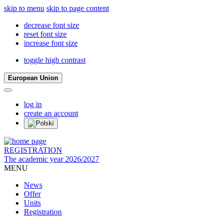
skip to menu
skip to page content
decrease font size
reset font size
increase font size
toggle high contrast
European Union
log in
create an account
REGISTRATION
The academic year 2026/2027
MENU
News
Offer
Units
Registration