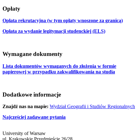
Opłaty
Opłata rekrutacyjna (w tym opłaty wnoszone za granicą)
Opłata za wydanie legitymacji studenckiej (ELS)
Wymagane dokumenty
Lista dokumentów wymaganych do złożenia w formie
papierowej w przypadku zakwalifikowania na studia
Dodatkowe informacje
Znajdź nas na mapie:
Wydział Geografii i Studiów Regionalnych
Najczęściej zadawane pytania
University of Warsaw
ul. Krakowskie Przedmieście 26/28