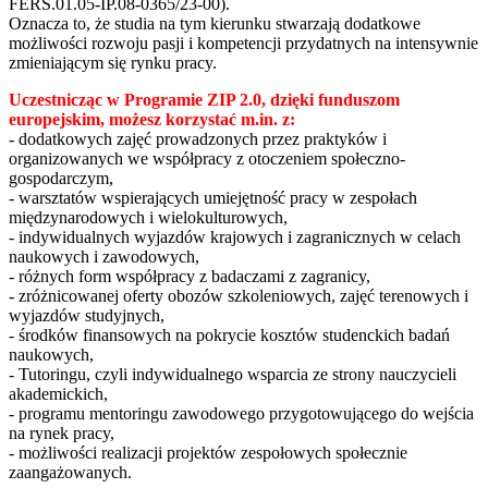
FERS.01.05-IP.08-0365/23-00).
Oznacza to, że studia na tym kierunku stwarzają dodatkowe
możliwości rozwoju pasji i kompetencji przydatnych na intensywnie
zmieniającym się rynku pracy.
Uczestnicząc w Programie ZIP 2.0, dzięki funduszom
europejskim, możesz korzystać m.in. z:
- dodatkowych zajęć prowadzonych przez praktyków i
organizowanych we współpracy z otoczeniem społeczno-
gospodarczym,
- warsztatów wspierających umiejętność pracy w zespołach
międzynarodowych i wielokulturowych,
- indywidualnych wyjazdów krajowych i zagranicznych w celach
naukowych i zawodowych,
- różnych form współpracy z badaczami z zagranicy,
- zróżnicowanej oferty obozów szkoleniowych, zajęć terenowych i
wyjazdów studyjnych,
- środków finansowych na pokrycie kosztów studenckich badań
naukowych,
- Tutoringu, czyli indywidualnego wsparcia ze strony nauczycieli
akademickich,
- programu mentoringu zawodowego przygotowującego do wejścia
na rynek pracy,
- możliwości realizacji projektów zespołowych społecznie
zaangażowanych.