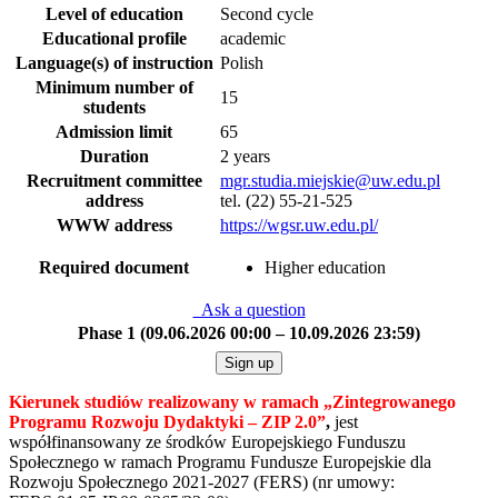
Level of education
Second cycle
Educational profile
academic
Language(s) of instruction
Polish
Minimum number of
15
students
Admission limit
65
Duration
2 years
Recruitment committee
mgr.studia.miejskie@uw.edu.pl
address
tel. (22) 55-21-525
WWW address
https://wgsr.uw.edu.pl/
Required document
Higher education
Ask a question
Phase 1 (09.06.2026 00:00 – 10.09.2026 23:59)
Sign up
Kierunek studiów realizowany w ramach
„Zintegrowanego
Programu Rozwoju Dydaktyki – ZIP 2.0
”
,
jest
współfinansowany ze środków Europejskiego Funduszu
Społecznego w ramach Programu Fundusze Europejskie dla
Rozwoju Społecznego 2021-2027 (FERS) (nr umowy: