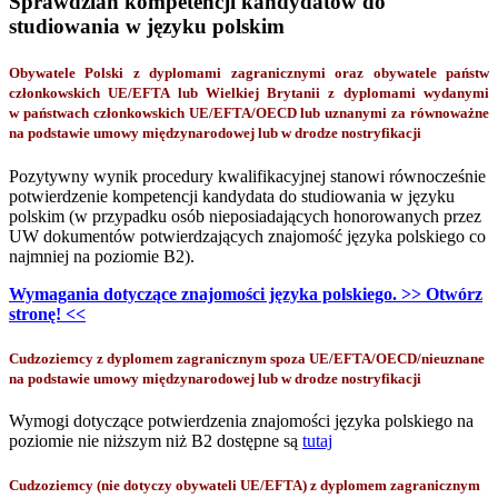
Sprawdzian kompetencji kandydatów do
studiowania w języku polskim
Obywatele Polski z dyplomami zagranicznymi oraz obywatele państw
członkowskich UE/EFTA lub Wielkiej Brytanii z dyplomami wydanymi
w państwach członkowskich UE/EFTA/OECD lub uznanymi za równoważne
na podstawie umowy międzynarodowej lub w drodze nostryfikacji
Pozytywny wynik procedury kwalifikacyjnej stanowi równocześnie
potwierdzenie kompetencji kandydata do studiowania w języku
polskim (w przypadku osób nieposiadających honorowanych przez
UW dokumentów potwierdzających znajomość języka polskiego co
najmniej na poziomie B2).
Wymagania dotyczące znajomości języka polskiego. >> Otwórz
stronę! <<
Cudzoziemcy z dyplomem zagranicznym spoza UE/EFTA/OECD/nieuznane
na podstawie umowy międzynarodowej lub w drodze nostryfikacji
Wymogi dotyczące potwierdzenia znajomości języka polskiego na
poziomie nie niższym niż B2 dostępne są
tutaj
Cudzoziemcy (nie dotyczy obywateli UE/EFTA) z dyplomem zagranicznym