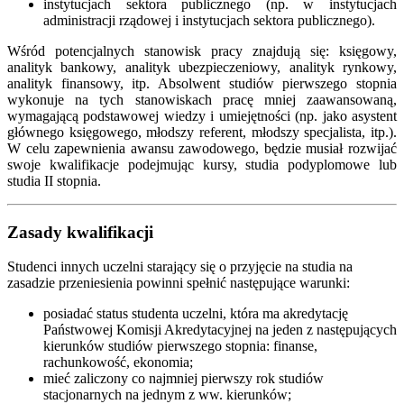
instytucjach sektora publicznego (np. w instytucjach
administracji rządowej i instytucjach sektora publicznego).
Wśród potencjalnych stanowisk pracy znajdują się: księgowy,
analityk bankowy, analityk ubezpieczeniowy, analityk rynkowy,
analityk finansowy, itp. Absolwent studiów pierwszego stopnia
wykonuje na tych stanowiskach pracę mniej zaawansowaną,
wymagającą podstawowej wiedzy i umiejętności (np. jako asystent
głównego księgowego, młodszy referent, młodszy specjalista, itp.).
W celu zapewnienia awansu zawodowego, będzie musiał rozwijać
swoje kwalifikacje podejmując kursy, studia podyplomowe lub
studia II stopnia.
Zasady kwalifikacji
Studenci innych uczelni starający się o przyjęcie na studia na
zasadzie przeniesienia powinni spełnić następujące warunki:
posiadać status studenta uczelni, która ma akredytację
Państwowej Komisji Akredytacyjnej na jeden z następujących
kierunków studiów pierwszego stopnia: finanse,
rachunkowość, ekonomia;
mieć zaliczony co najmniej pierwszy rok studiów
stacjonarnych na jednym z ww. kierunków;