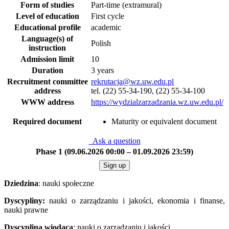
Form of studies
Part-time (extramural)
Level of education
First cycle
Educational profile
academic
Language(s) of
Polish
instruction
Admission limit
10
Duration
3 years
Recruitment committee
rekrutacja@wz.uw.edu.pl
address
tel. (22) 55-34-190, (22) 55-34-100
WWW address
https://wydzialzarzadzania.wz.uw.edu.pl/
Required document
Maturity or equivalent document
Ask a question
Phase 1 (09.06.2026 00:00 – 01.09.2026 23:59)
Sign up
Dziedzina
: nauki społeczne
Dyscypliny:
nauki o zarządzaniu i jakości, ekonomia i finanse,
nauki prawne
Dyscyplina wiodąca
: nauki o zarządzaniu i jakości