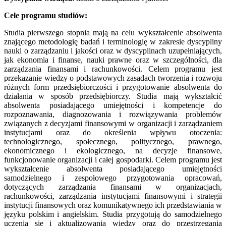
Cele programu studiów:
Studia pierwszego stopnia mają na celu wykształcenie absolwenta
znającego metodologię badań i terminologię w zakresie dyscypliny
nauki o zarządzaniu i jakości oraz w dyscyplinach uzupełniających,
jak ekonomia i finanse, nauki prawne oraz w szczególności, dla
zarządzania finansami i rachunkowości. Celem programu jest
przekazanie wiedzy o podstawowych zasadach tworzenia i rozwoju
różnych form przedsiębiorczości i przygotowanie absolwenta do
działania w sposób przedsiębiorczy. Studia mają wykształcić
absolwenta posiadającego umiejętności i kompetencje do
rozpoznawania, diagnozowania i rozwiązywania problemów
związanych z decyzjami finansowymi w organizacji i zarządzaniem
instytucjami oraz do określenia wpływu otoczenia:
technologicznego, społecznego, politycznego, prawnego,
ekonomicznego i ekologicznego, na decyzje finansowe,
funkcjonowanie organizacji i całej gospodarki. Celem programu jest
wykształcenie absolwenta posiadającego umiejętności
samodzielnego i zespołowego przygotowania opracowań,
dotyczących zarządzania finansami w organizacjach,
rachunkowości, zarządzania instytucjami finansowymi i strategii
instytucji finansowych oraz komunikatywnego ich przedstawiania w
języku polskim i angielskim. Studia przygotują do samodzielnego
uczenia się i aktualizowania wiedzy oraz do przestrzegania