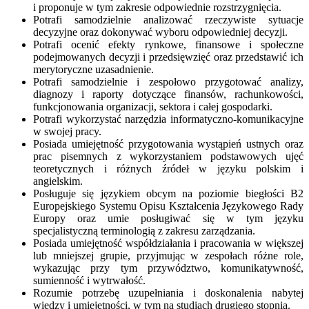
i proponuje w tym zakresie odpowiednie rozstrzygnięcia.
Potrafi samodzielnie analizować rzeczywiste sytuacje
decyzyjne oraz dokonywać wyboru odpowiedniej decyzji.
Potrafi ocenić efekty rynkowe, finansowe i społeczne
podejmowanych decyzji i przedsięwzięć oraz przedstawić ich
merytoryczne uzasadnienie.
Potrafi samodzielnie i zespołowo przygotować analizy,
diagnozy i raporty dotyczące finansów, rachunkowości,
funkcjonowania organizacji, sektora i całej gospodarki.
Potrafi wykorzystać narzędzia informatyczno-komunikacyjne
w swojej pracy.
Posiada umiejętność przygotowania wystąpień ustnych oraz
prac pisemnych z wykorzystaniem podstawowych ujęć
teoretycznych i różnych źródeł w języku polskim i
angielskim.
Posługuje się językiem obcym na poziomie biegłości B2
Europejskiego Systemu Opisu Kształcenia Językowego Rady
Europy oraz umie posługiwać się w tym języku
specjalistyczną terminologią z zakresu zarządzania.
Posiada umiejętność współdziałania i pracowania w większej
lub mniejszej grupie, przyjmując w zespołach różne role,
wykazując przy tym przywództwo, komunikatywność,
sumienność i wytrwałość.
Rozumie potrzebę uzupełniania i doskonalenia nabytej
wiedzy i umiejętności, w tym na studiach drugiego stopnia.