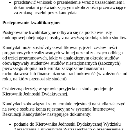
przedstawić wniosek o przeniesienie wraz z uzasadnieniem i
dokumentami poświadczającymi okoliczności przemawiające
za zmianą uczelni przez kandydata.
Postępowanie kwalifikacyjne:
Postępowanie kwalifikacyjne odbywa się na podstawie listy
rankingowej obejmującej osoby z najwyższą średnią z toku studiów.
Kandydat może zostać zdyskwalifikowany, jeżeli zestaw treści
programowych zrealizowanych w innej uczelni znacząco odbiega
od treści programowych, jakie w analogicznym okresie studiów
obowiązywały studentów studiów niestacjonarnych (zaocznych)
pierwszego stopnia na kierunku zarządzanie finansami i
rachunkowość lub finanse biznesu i rachunkowość (w zależności od
roku, na który przenosi się student).
Ostateczną decyzję w sprawie przyjęcia na studia podejmuje
Kierownik Jednostki Dydaktycznej.
Kandydaci zobowiązani są w terminie rejestracji na studia załączyć
na swoje osobiste konta rejestracyjne w systemie Internetowej
Rekrutacji Kandydatów następujące dokumenty:
podanie do Kierownika Jednostki Dydaktycznej Wydziału
Zarządzania Uniwersytetu Warszawskiego o przeniesienie z