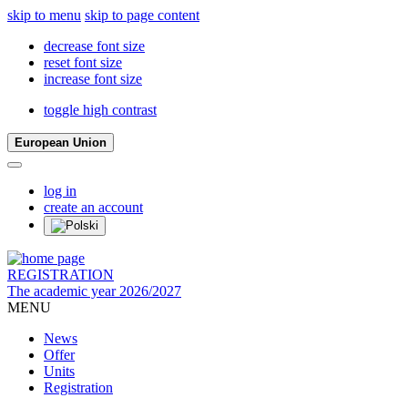
skip to menu
skip to page content
decrease font size
reset font size
increase font size
toggle high contrast
European Union
log in
create an account
REGISTRATION
The academic year 2026/2027
MENU
News
Offer
Units
Registration