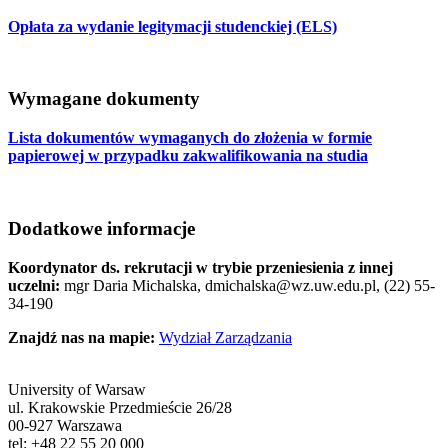
Opłata za wydanie legitymacji studenckiej (ELS)
Wymagane dokumenty
Lista dokumentów wymaganych do złożenia w formie
papierowej w przypadku zakwalifikowania na studia
Dodatkowe informacje
Koordynator ds. rekrutacji w trybie przeniesienia z innej
uczelni:
mgr Daria Michalska, dmichalska@wz.uw.edu.pl, (22) 55-
34-190
Znajdź nas na mapie:
Wydział Zarządzania
University of Warsaw
ul. Krakowskie Przedmieście 26/28
00-927 Warszawa
tel: +48 22 55 20 000