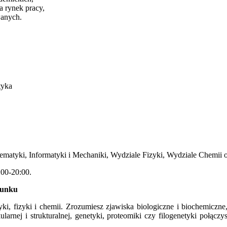
a rynek pracy,
wanych.
tyka
matyki, Informatyki i Mechaniki, Wydziale Fizyki, Wydziale Chemii o
:00-20:00.
runku
yki, fizyki i chemii. Zrozumiesz zjawiska biologiczne i biochemiczn
ularnej i strukturalnej, genetyki, proteomiki czy filogenetyki poł