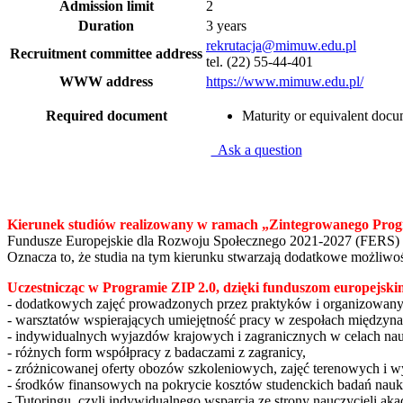
Admission limit
2
Duration
3 years
rekrutacja@mimuw.edu.pl
Recruitment committee address
tel. (22) 55-44-401
WWW address
https://www.mimuw.edu.pl/
Required document
Maturity or equivalent doc
Ask a question
Kierunek studiów realizowany w ramach
„Zintegrowanego Prog
Fundusze Europejskie dla Rozwoju Społecznego 2021-2027 (FERS) 
Oznacza to, że studia na tym kierunku stwarzają dodatkowe możliwoś
Uczestnicząc w Programie ZIP 2.0, dzięki funduszom europejskim
- dodatkowych zajęć prowadzonych przez praktyków i organizowan
- warsztatów wspierających umiejętność pracy w zespołach międzyn
- indywidualnych wyjazdów krajowych i zagranicznych w celach n
- różnych form współpracy z badaczami z zagranicy,
- zróżnicowanej oferty obozów szkoleniowych, zajęć terenowych i 
- środków finansowych na pokrycie kosztów studenckich badań na
- Tutoringu, czyli indywidualnego wsparcia ze strony nauczycieli ak