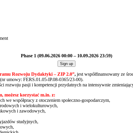
ument
Phase 1 (09.06.2026 00:00 – 10.09.2026 23:59)
Sign up
ramu Rozwoju Dydaktyki – ZIP 2.0
”
,
jest współfinansowany ze śr
(nr umowy: FERS.01.05-IP.08-0365/23-00).
ci rozwoju pasji i kompetencji przydatnych na intensywnie zmieniają
, możesz korzystać m.in. z:
ych we współpracy z otoczeniem społeczno-gospodarczym,
arodowych i wielokulturowych,
aukowych i zawodowych,
wyjazdów studyjnych,
ukowych,
ademickich,