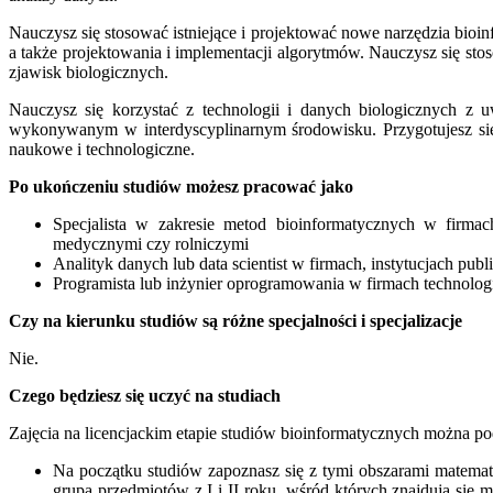
Nauczysz się stosować istniejące i projektować nowe narzędzia bio
a także projektowania i implementacji algorytmów. Nauczysz się s
zjawisk biologicznych.
Nauczysz się korzystać z technologii i danych biologicznych z 
wykonywanym w interdyscyplinarnym środowisku. Przygotujesz się 
naukowe i technologiczne.
Po ukończeniu studiów możesz pracować jako
Specjalista w zakresie metod bioinformatycznych w firmac
medycznymi czy rolniczymi
Analityk danych lub data scientist w firmach, instytucjach publ
Programista lub inżynier oprogramowania w firmach technolo
Czy na kierunku studiów są różne specjalności i specjalizacje
Nie.
Czego będziesz się uczyć na studiach
Zajęcia na licencjackim etapie studiów bioinformatycznych można pod
Na początku studiów zapoznasz się z tymi obszarami matematyk
grupa przedmiotów z I i II roku, wśród których znajdują się