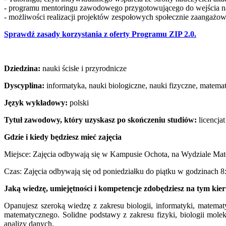
- programu mentoringu zawodowego przygotowującego do wejścia n
- możliwości realizacji projektów zespołowych społecznie zaangażo
Sprawdź zasady korzystania z oferty Programu ZIP 2.0.
Dziedzina:
nauki ścisłe i przyrodnicze
Dyscyplina:
informatyka, nauki biologiczne, nauki fizyczne, matema
Język wykładowy:
polski
Tytuł zawodowy, który uzyskasz po skończeniu studiów:
licencjat
Gdzie i kiedy będziesz mieć zajęcia
Miejsce: Zajęcia odbywają się w Kampusie Ochota, na Wydziale Mate
Czas: Zajęcia odbywają się od poniedziałku do piątku w godzinach 8
Jaką wiedzę, umiejętności i kompetencje zdobędziesz na tym kie
Opanujesz szeroką wiedzę z zakresu biologii, informatyki, matemat
matematycznego. Solidne podstawy z zakresu fizyki, biologii molek
analizy danych.