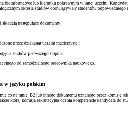
a bioinformatyce lub kierunku pokrewnym w innej uczelni. Kandydat nie
nalogicznym okresie studiów obowiązywały studentów odpowiedniego 
ni składają następujące dokumenty:
zone przez dziekanat uczelni macierzystej;
djęcia studiów pierwszego stopnia.
endacyjnego od samodzielnego pracownika naukowego.
a w języku polskim
mie co najmniej B2 lub innego dokumentu uznanego przez komisję rekr
akcie której komisja rekrutacyjna ocenia kompetencje kandydata do st