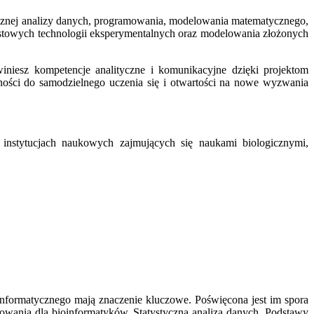
tycznej analizy danych, programowania, modelowania matematycznego,
ustowych technologii eksperymentalnych oraz modelowania złożonych
iniesz kompetencje analityczne i komunikacyjne dzięki projektom
ności do samodzielnego uczenia się i otwartości na nowe wyzwania
z instytucjach naukowych zajmujących się naukami biologicznymi,
ioinformatycznego mają znaczenie kluczowe. Poświęcona jest im spora
owania dla bioinformatyków, Statystyczna analiza danych, Podstawy