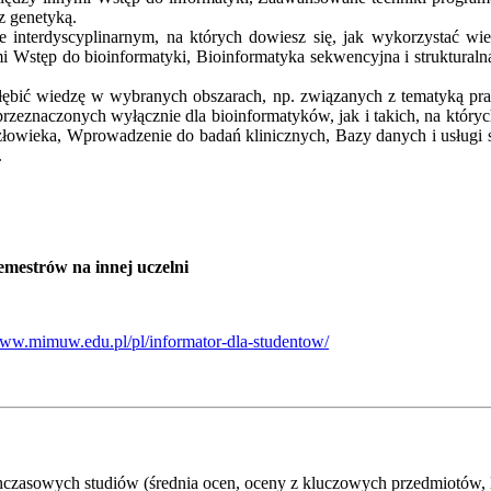
z genetyką.
e interdyscyplinarnym, na których dowiesz się, jak wykorzystać w
 Wstęp do bioinformatyki, Bioinformatyka sekwencyjna i struktural
ogłębić wiedzę w wybranych obszarach, np. związanych z tematyką pr
przeznaczonych wyłącznie dla bioinformatyków, jak i takich, na który
złowieka, Wprowadzenie do badań klinicznych, Bazy danych i usługi 
.
semestrów na innej uczelni
www.mimuw.edu.pl/pl/informator-dla-studentow/
czasowych studiów (średnia ocen, oceny z kluczowych przedmiotów, l