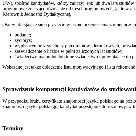
UW), spośród kandydatów, którzy zaliczyli rok lub dwa lata studiów n
programowe znacząco różnią się od treści programowych, jakie w a
Kierownik Jednostki Dydaktycznej.
Osoby ubiegające się o przyjęcie w trybie przeniesienia z innej uczel
podanie;
życiorys;
wypis ocen oraz sylabusy przedmiotów kierunkowych, poświadc
zaświadczenie o liczbie w pełni zaliczonych lat studiów;
świadectwo maturalne lub inne świadectwo uprawniające do po
Wskazane jest także dołączenie listu motywacyjnego i listu rekom
Sprawdzenie kompetencji kandydatów do studiowani
W przypadku braku certyfikatu znajomości języka polskiego na pozio
znajomości języka polskiego, kandydat przystępuje do rozmowy, w tr
Terminy