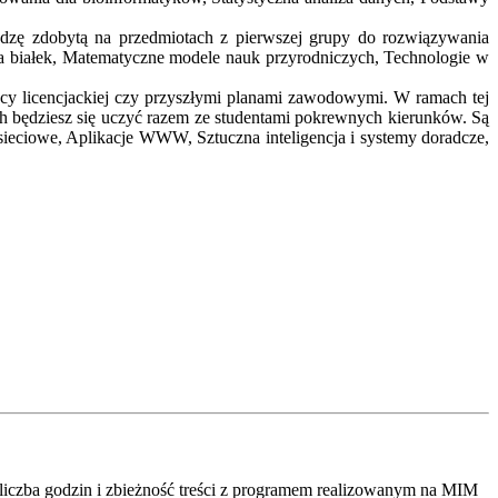
iedzę zdobytą na przedmiotach z pierwszej grupy do rozwiązywania
na białek, Matematyczne modele nauk przyrodniczych, Technologie w
acy licencjackiej czy przyszłymi planami zawodowymi. W ramach tej
ch będziesz się uczyć razem ze studentami pokrewnych kierunków. Są
sieciowe, Aplikacje WWW, Sztuczna inteligencja i systemy doradcze,
iczba godzin i zbieżność treści z programem realizowanym na MIM