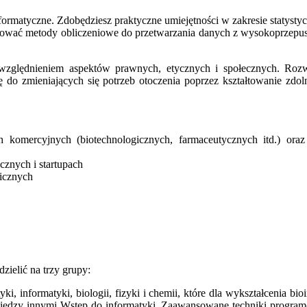
informatyczne. Zdobędziesz praktyczne umiejętności w zakresie statys
tosować metody obliczeniowe do przetwarzania danych z wysokoprzep
uwzględnieniem aspektów prawnych, etycznych i społecznych. Rozw
do zmieniających się potrzeb otoczenia poprzez kształtowanie zdol
h komercyjnych (biotechnologicznych, farmaceutycznych itd.) ora
icznych i startupach
gicznych
zielić na trzy grupy:
i, informatyki, biologii, fizyki i chemii, które dla wykształcenia b
 między innymi Wstęp do informatyki, Zaawansowane techniki program