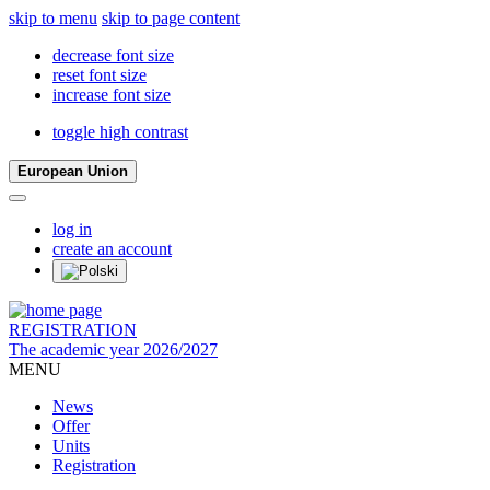
skip to menu
skip to page content
decrease font size
reset font size
increase font size
toggle high contrast
European Union
log in
create an account
REGISTRATION
The academic year 2026/2027
MENU
News
Offer
Units
Registration