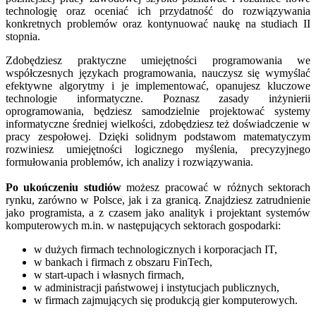
technologię oraz oceniać ich przydatność do rozwiązywania
konkretnych problemów oraz kontynuować naukę na studiach II
stopnia.
Zdobędziesz praktyczne umiejętności programowania we
współczesnych językach programowania, nauczysz się wymyślać
efektywne algorytmy i je implementować, opanujesz kluczowe
technologie informatyczne. Poznasz zasady inżynierii
oprogramowania, będziesz samodzielnie projektować systemy
informatyczne średniej wielkości, zdobędziesz też doświadczenie w
pracy zespołowej. Dzięki solidnym podstawom matematyczym
rozwiniesz umiejętności logicznego myślenia, precyzyjnego
formułowania problemów, ich analizy i rozwiązywania.
Po ukończeniu studiów
możesz pracować w różnych sektorach
rynku, zarówno w Polsce, jak i za granicą. Znajdziesz zatrudnienie
jako programista, a z czasem jako analityk i projektant systemów
komputerowych m.in. w następujących sektorach gospodarki:
w dużych firmach technologicznych i korporacjach IT,
w bankach i firmach z obszaru FinTech,
w start-upach i własnych firmach,
w administracji państwowej i instytucjach publicznych,
w firmach zajmujących się produkcją gier komputerowych.