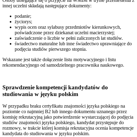
Osoby ubiegające się o przyjęcie na WMIM w trybie przeniesienia z
innej uczelni składają następujące dokumenty:
podanie;
życiorys;
wypis ocen oraz sylabusy przedmiotów kierunkowych,
poświadczone przez dziekanat uczelni macierzystej;
zaświadczenie o liczbie w pełni zaliczonych lat studiów.
świadectwo maturalne lub inne świadectwo uprawniające do
podjęcia studiów pierwszego stopnia.
Wskazane jest także dołączenie listu motywacyjnego i listu
rekomendacyjnego od samodzielnego pracownika naukowego.
Sprawdzenie kompetencji kandydatów do
studiowania w języku polskim
W przypadku braku certyfikatu znajomości języka polskiego na
poziomie co najmniej B2 lub innego dokumentu uznanego przez
komisję rekrutacyjną jako potwierdzenie wystarczającej do podjęcia
studiów znajomości języka polskiego, kandydat przystępuje do
rozmowy, w trakcie której komisja rekrutacyjna ocenia kompetencje
kandydata do studiowania w języku polskim.