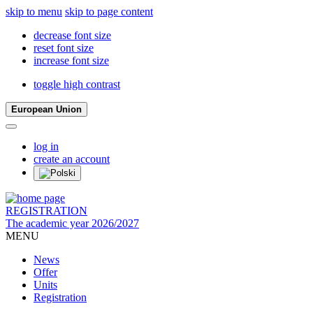
skip to menu
skip to page content
decrease font size
reset font size
increase font size
toggle high contrast
European Union
log in
create an account
REGISTRATION
The academic year 2026/2027
MENU
News
Offer
Units
Registration