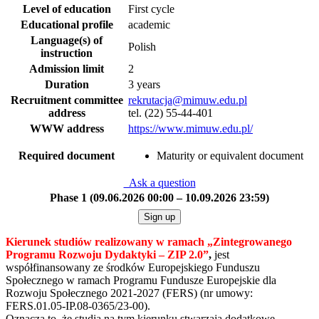
Level of education
First cycle
Educational profile
academic
Language(s) of
Polish
instruction
Admission limit
2
Duration
3 years
Recruitment committee
rekrutacja@mimuw.edu.pl
address
tel. (22) 55-44-401
WWW address
https://www.mimuw.edu.pl/
Required document
Maturity or equivalent document
Ask a question
Phase 1 (09.06.2026 00:00 – 10.09.2026 23:59)
Sign up
Kierunek studiów realizowany w ramach
„Zintegrowanego
Programu Rozwoju Dydaktyki – ZIP 2.0
”
,
jest
współfinansowany ze środków Europejskiego Funduszu
Społecznego w ramach Programu Fundusze Europejskie dla
Rozwoju Społecznego 2021-2027 (FERS) (nr umowy:
FERS.01.05-IP.08-0365/23-00).
Oznacza to, że studia na tym kierunku stwarzają dodatkowe