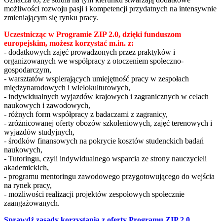
możliwości rozwoju pasji i kompetencji przydatnych na intensywnie
zmieniającym się rynku pracy.
Uczestnicząc w Programie ZIP 2.0, dzięki funduszom
europejskim, możesz korzystać m.in. z:
- dodatkowych zajęć prowadzonych przez praktyków i
organizowanych we współpracy z otoczeniem społeczno-
gospodarczym,
- warsztatów wspierających umiejętność pracy w zespołach
międzynarodowych i wielokulturowych,
- indywidualnych wyjazdów krajowych i zagranicznych w celach
naukowych i zawodowych,
- różnych form współpracy z badaczami z zagranicy,
- zróżnicowanej oferty obozów szkoleniowych, zajęć terenowych i
wyjazdów studyjnych,
- środków finansowych na pokrycie kosztów studenckich badań
naukowych,
- Tutoringu, czyli indywidualnego wsparcia ze strony nauczycieli
akademickich,
- programu mentoringu zawodowego przygotowującego do wejścia
na rynek pracy,
- możliwości realizacji projektów zespołowych społecznie
zaangażowanych.
Sprawdź zasady korzystania z oferty Programu ZIP 2.0.