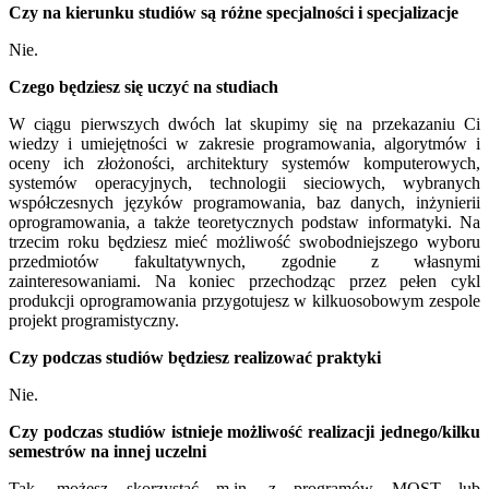
Czy na kierunku studiów są różne specjalności i specjalizacje
Nie.
Czego będziesz się uczyć na studiach
W ciągu pierwszych dwóch lat skupimy się na przekazaniu Ci
wiedzy i umiejętności w zakresie programowania, algorytmów i
oceny ich złożoności, architektury systemów komputerowych,
systemów operacyjnych, technologii sieciowych, wybranych
współczesnych języków programowania, baz danych, inżynierii
oprogramowania, a także teoretycznych podstaw informatyki. Na
trzecim roku będziesz mieć możliwość swobodniejszego wyboru
przedmiotów fakultatywnych, zgodnie z własnymi
zainteresowaniami. Na koniec przechodząc przez pełen cykl
produkcji oprogramowania przygotujesz w kilkuosobowym zespole
projekt programistyczny.
Czy podczas studiów będziesz realizować praktyki
Nie.
Czy podczas studiów istnieje możliwość realizacji jednego/kilku
semestrów na innej uczelni
Tak, możesz skorzystać m.in. z programów MOST lub