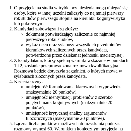
O przyjęcie na studia w trybie przeniesienia mogą ubiegać się
osoby, które w innej uczelni zaliczyły co najmniej pierwszy
rok studiów pierwszego stopnia na kierunku kognitywistyka
lub pokrewnym.
Kandydaci zobowiązani są złożyć:
dokument potwierdzający zaliczenie co najmniej
pierwszego roku studiów,
wykaz ocen oraz sylabusy wszystkich przedmiotów
kierunkowych zaliczonych przez kandydata,
potwierdzone przez dziekanat jednostki macierzystej.
Z kandydatami, którzy spełnią warunki wskazane w punktach
1 i 2, zostanie przeprowadzona rozmowa kwalifikacyjna.
Rozmowa będzie dotyczyła zagadnień, o których mowa w
sylabusach złożonych przez kandydata.
Kryteria oceny:
umiejętność formułowania klarownych wypowiedzi
(maksymalnie 20 punktów),
umiejętność identyfikacji problemów z szeroko
pojętych nauk kognitywnych (maksymalnie 20
punktów),
umiejętność krytycznej analizy argumentów
filozoficznych (maksymalnie 20 punktów).
Łączna liczba punktów możliwych do uzyskania podczas
rozmowy wynosi 60. Warunkiem koniecznym przyjęcia na