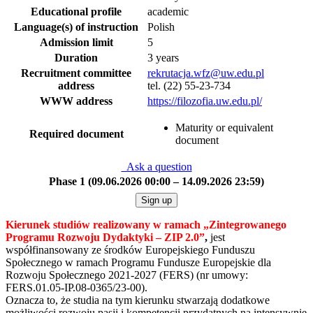
Educational profile
academic
Language(s) of instruction
Polish
Admission limit
5
Duration
3 years
Recruitment committee
rekrutacja.wfz@uw.edu.pl
address
tel. (22) 55-23-734
WWW address
https://filozofia.uw.edu.pl/
Maturity or equivalent
Required document
document
Ask a question
Phase 1 (09.06.2026 00:00 – 14.09.2026 23:59)
Sign up
Kierunek studiów realizowany w ramach
„Zintegrowanego
Programu Rozwoju Dydaktyki – ZIP 2.0
”
,
jest
współfinansowany ze środków Europejskiego Funduszu
Społecznego w ramach Programu Fundusze Europejskie dla
Rozwoju Społecznego 2021-2027 (FERS) (nr umowy:
FERS.01.05-IP.08-0365/23-00).
Oznacza to, że studia na tym kierunku stwarzają dodatkowe
możliwości rozwoju pasji i kompetencji przydatnych na intensywnie