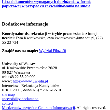
Lista dokumentów wymaganych do złożenia w formie
papierowej w przypadku zakwalifikowania na studia
Dodatkowe informacje
Koordynator ds. rekrutacji w trybie przeniesienia z innej
uczelni:
Ewa Kwiatkowska, ewa.kwiatkowska@uw.edu.pl, (22)
55-23-734
Znajdź nas na mapie:
Wydział Filozofii
University of Warsaw
ul. Krakowskie Przedmieście 26/28
00-927 Warszawa
tel: +48 22 55 20 000
www:
https://www.uw.edu.pl
Internetowa Rekrutacja Kandydatów
IRK 1.20.1 (5b4b4028) :: 2025-12-10
site map
accessibility declaration
contact
Międzyuniwersyteckie Centrum Informatyzacji
. All rights reserved.