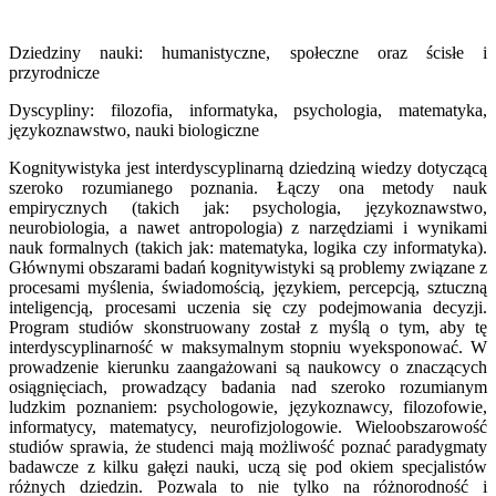
Dziedziny nauki: humanistyczne, społeczne oraz ścisłe i
przyrodnicze
Dyscypliny: filozofia, informatyka, psychologia, matematyka,
językoznawstwo, nauki biologiczne
Kognitywistyka jest interdyscyplinarną dziedziną wiedzy dotyczącą
szeroko rozumianego poznania. Łączy ona metody nauk
empirycznych (takich jak: psychologia, językoznawstwo,
neurobiologia, a nawet antropologia) z narzędziami i wynikami
nauk formalnych (takich jak: matematyka, logika czy informatyka).
Głównymi obszarami badań kognitywistyki są problemy związane z
procesami myślenia, świadomością, językiem, percepcją, sztuczną
inteligencją, procesami uczenia się czy podejmowania decyzji.
Program studiów skonstruowany został z myślą o tym, aby tę
interdyscyplinarność w maksymalnym stopniu wyeksponować. W
prowadzenie kierunku zaangażowani są naukowcy o znaczących
osiągnięciach, prowadzący badania nad szeroko rozumianym
ludzkim poznaniem: psychologowie, językoznawcy, filozofowie,
informatycy, matematycy, neurofizjologowie. Wieloobszarowość
studiów sprawia, że studenci mają możliwość poznać paradygmaty
badawcze z kilku gałęzi nauki, uczą się pod okiem specjalistów
różnych dziedzin. Pozwala to nie tylko na różnorodność i