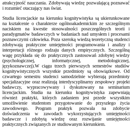
atrakcyjność nauczania. Zdobywają wiedzę pozwalającą poznawać
i rozumieć otaczający nas świat.
Studia licencjackie na kierunku kognitywistyka są ukierunkowane
na kształcenie o charakterze ogólnoakademickim ze szczególnym
naciskiem na kwestie stosowalności poszczególnych teorii i
paradygmatów badawczych w badaniach nad umysłem i procesami
poznawczymi człowieka. Poza szeroką wiedzą teoretyczną studenci
zdobywają praktyczne umiejętności programowania i analizy i
interpretacji różnego rodzaju danych empirycznych. Szczególną
wagę przykłada się do praktycznych zastosowań zdobytej wiedzy
(psychologicznej, informatycznej, metodologicznej,
językoznawczej).W ciągu trzech pierwszych semestrów studiów
kognitywistycznych wszystkie przedmioty są obowiązkowe. Od
czwartego semestru studenci samodzielnie wybierają przedmioty
specjalizacyjne oraz realizują interdyscyplinarny zespołowy projekt
badawczy, wypracowywany i dyskutowany na seminarium
licencjackim. Studia na kierunku kognitywistyka zapewniają
również praktyki, których zadaniem jest przede wszystkim
umożliwienie studentom przygotowanie do przyszłego życia
zawodowego. Program praktyk pozwala na zdobycie
doświadczenia w zawodach wykorzystujących umiejętności
badawcze i zdobytą wiedzę oraz rozwijanie umiejętności
praktycznych związanych ze studiowanym kierunkiem.