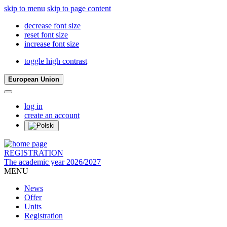
skip to menu
skip to page content
decrease font size
reset font size
increase font size
toggle high contrast
European Union
log in
create an account
REGISTRATION
The academic year 2026/2027
MENU
News
Offer
Units
Registration