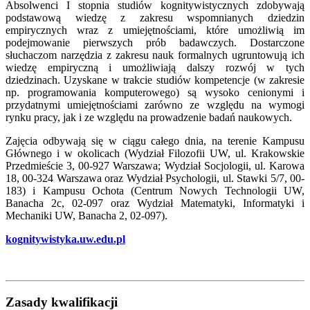
Absolwenci I stopnia studiów kognitywistycznych zdobywają
podstawową wiedzę z zakresu wspomnianych dziedzin
empirycznych wraz z umiejętnościami, które umożliwią im
podejmowanie pierwszych prób badawczych. Dostarczone
słuchaczom narzędzia z zakresu nauk formalnych ugruntowują ich
wiedzę empiryczną i umożliwiają dalszy rozwój w tych
dziedzinach. Uzyskane w trakcie studiów kompetencje (w zakresie
np. programowania komputerowego) są wysoko cenionymi i
przydatnymi umiejętnościami zarówno ze względu na wymogi
rynku pracy, jak i ze względu na prowadzenie badań naukowych.
Zajęcia odbywają się w ciągu całego dnia, na terenie Kampusu
Głównego i w okolicach (Wydział Filozofii UW, ul. Krakowskie
Przedmieście 3, 00-927 Warszawa; Wydział Socjologii, ul. Karowa
18, 00-324 Warszawa oraz Wydział Psychologii, ul. Stawki 5/7, 00-
183) i Kampusu Ochota (Centrum Nowych Technologii UW,
Banacha 2c, 02-097 oraz Wydział Matematyki, Informatyki i
Mechaniki UW, Banacha 2, 02-097).
kognitywistyka.uw.edu.pl
Zasady kwalifikacji