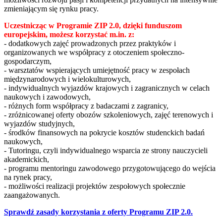
zmieniającym się rynku pracy.
Uczestnicząc w Programie ZIP 2.0, dzięki funduszom
europejskim, możesz korzystać m.in. z:
- dodatkowych zajęć prowadzonych przez praktyków i
organizowanych we współpracy z otoczeniem społeczno-
gospodarczym,
- warsztatów wspierających umiejętność pracy w zespołach
międzynarodowych i wielokulturowych,
- indywidualnych wyjazdów krajowych i zagranicznych w celach
naukowych i zawodowych,
- różnych form współpracy z badaczami z zagranicy,
- zróżnicowanej oferty obozów szkoleniowych, zajęć terenowych i
wyjazdów studyjnych,
- środków finansowych na pokrycie kosztów studenckich badań
naukowych,
- Tutoringu, czyli indywidualnego wsparcia ze strony nauczycieli
akademickich,
- programu mentoringu zawodowego przygotowującego do wejścia
na rynek pracy,
- możliwości realizacji projektów zespołowych społecznie
zaangażowanych.
Sprawdź zasady korzystania z oferty Programu ZIP 2.0.