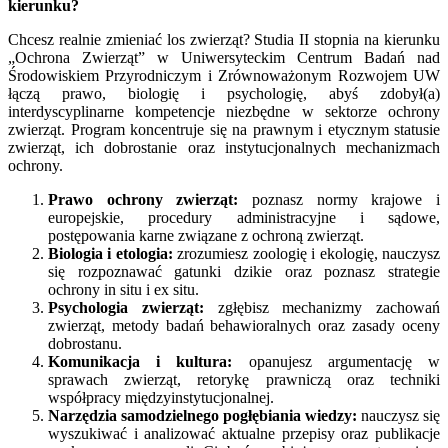
kierunku?
Chcesz realnie zmieniać los zwierząt? Studia II stopnia na kierunku
„Ochrona Zwierząt” w Uniwersyteckim Centrum Badań nad
Środowiskiem Przyrodniczym i Zrównoważonym Rozwojem UW
łączą prawo, biologię i psychologię, abyś zdobył(a)
interdyscyplinarne kompetencje niezbędne w sektorze ochrony
zwierząt. Program koncentruje się na prawnym i etycznym statusie
zwierząt, ich dobrostanie oraz instytucjonalnych mechanizmach
ochrony.
Prawo ochrony zwierząt:
poznasz normy krajowe i
europejskie, procedury administracyjne i sądowe,
postępowania karne związane z ochroną zwierząt.
Biologia i etologia:
zrozumiesz zoologię i ekologię, nauczysz
się rozpoznawać gatunki dzikie oraz poznasz strategie
ochrony in situ i ex situ.
Psychologia zwierząt:
zgłębisz mechanizmy zachowań
zwierząt, metody badań behawioralnych oraz zasady oceny
dobrostanu.
Komunikacja i kultura:
opanujesz argumentację w
sprawach zwierząt, retorykę prawniczą oraz techniki
współpracy międzyinstytucjonalnej.
Narzędzia samodzielnego pogłębiania wiedzy:
nauczysz się
wyszukiwać i analizować aktualne przepisy oraz publikacje