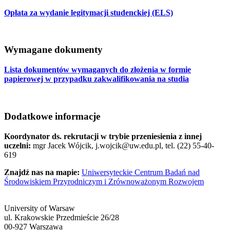
Opłata za wydanie legitymacji studenckiej (ELS)
Wymagane dokumenty
Lista dokumentów wymaganych do złożenia w formie
papierowej w przypadku zakwalifikowania na studia
Dodatkowe informacje
Koordynator ds. rekrutacji w trybie przeniesienia z innej
uczelni:
mgr Jacek Wójcik, j.wojcik@uw.edu.pl, tel. (22) 55-40-
619
Znajdź nas na mapie:
Uniwersyteckie Centrum Badań nad
Środowiskiem Przyrodniczym i Zrównoważonym Rozwojem
University of Warsaw
ul. Krakowskie Przedmieście 26/28
00-927 Warszawa