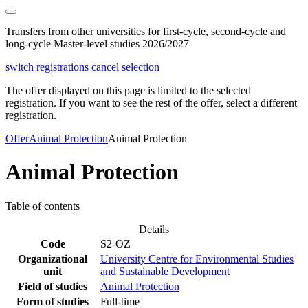
Transfers from other universities for first-cycle, second-cycle and
long-cycle Master-level studies 2026/2027
switch registrations
cancel selection
The offer displayed on this page is limited to the selected
registration. If you want to see the rest of the offer, select a different
registration.
Offer
Animal Protection
Animal Protection
Animal Protection
Table of contents
Details
Code
S2-OZ
Organizational
University Centre for Environmental Studies
unit
and Sustainable Development
Field of studies
Animal Protection
Form of studies
Full-time