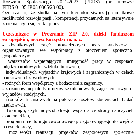
Rozwoju Społecznego 2021-2027 (FERS) (nr umowy:
FERS.01.05-IP.08-0365/23-00).
Oznacza to, że studia na tym kierunku stwarzają dodatkowe
możliwości rozwoju pasji i kompetencji przydatnych na intensywnie
zmieniającym się rynku pracy.
Uczestnicząc w Programie ZIP 2.0, dzięki funduszom
europejskim, możesz korzystać m.in. z:
- dodatkowych zajęć prowadzonych przez praktyków i
organizowanych we współpracy z otoczeniem społeczno-
gospodarczym,
- warsztatów wspierających umiejętność pracy w zespołach
międzynarodowych i wielokulturowych,
- indywidualnych wyjazdów krajowych i zagranicznych w celach
naukowych i zawodowych,
- różnych form współpracy z badaczami z zagranicy,
- zróżnicowanej oferty obozów szkoleniowych, zajęć terenowych i
wyjazdów studyjnych,
- środków finansowych na pokrycie kosztów studenckich badań
naukowych,
- Tutoringu, czyli indywidualnego wsparcia ze strony nauczycieli
akademickich,
- programu mentoringu zawodowego przygotowującego do wejścia
na rynek pracy,
- możliwości realizacji projektów zespołowych społecznie