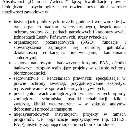
Absolwenci „Ochrona Zwierząt” łączą kwalifikacje prawne,
biologiczne i psychologiczne, co otwiera przed nimi szerokie
możliwości zawodowe w:
instytucjach publicznych: urzędy gminne i wojewódzkie (w
tym organach nadzoru weterynaryjnego), inspektoratach
ochrony środowiska, parkach narodowych i krajobrazowych,
jednostkach Lasów Państwowych, straży rybackiej,
organizacjach pozarządowych (NGO): fundacje i
stowarzyszenia zajmujące się ochroną gatunków,
działalnością edukacyjną, interwencjami, kampaniami
społecznymi,
sektorze naukowym i badawczym: instytuty PAN, ośrodki
badawcze i zespoły realizujące projekty w zakresie ochrony
bioróżnorodności,
sądownictwie i kancelariach prawnych: specjalizacja w
prawie ochrony zwierząt, przygotowywanie ekspertyz,
reprezentowanie w sprawach karnych i cywilnych,
przedsiębiorstwach zoologicznych i weterynaryjnych: ogrody
zoologiczne, schroniska, ośrodki rehabilitacji dzikich
zwierząt, kliniki weterynaryjne – w zakresie audytów
dobrostanu i procedur transportu,
międzynarodowych instytucjach: projekty w ramach
programów UE, organizacje międzyrządowe (np. CITES,
FAO), instytuty zajmujące się ochroną bioróżnorodności.