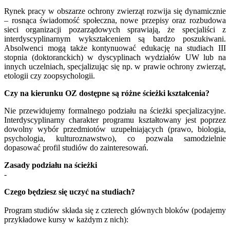
Rynek pracy w obszarze ochrony zwierząt rozwija się dynamicznie
– rosnąca świadomość społeczna, nowe przepisy oraz rozbudowa
sieci organizacji pozarządowych sprawiają, że specjaliści z
interdyscyplinarnym wykształceniem są bardzo poszukiwani.
Absolwenci mogą także kontynuować edukację na studiach III
stopnia (doktoranckich) w dyscyplinach wydziałów UW lub na
innych uczelniach, specjalizując się np. w prawie ochrony zwierząt,
etologii czy zoopsychologii.
Czy na kierunku OZ dostępne są różne ścieżki kształcenia?
Nie przewidujemy formalnego podziału na ścieżki specjalizacyjne.
Interdyscyplinarny charakter programu kształtowany jest poprzez
dowolny wybór przedmiotów uzupełniających (prawo, biologia,
psychologia, kulturoznawstwo), co pozwala samodzielnie
dopasować profil studiów do zainteresowań.
Zasady podziału na ścieżki
-
Czego będziesz się uczyć na studiach?
Program studiów składa się z czterech głównych bloków (podajemy
przykładowe kursy w każdym z nich):