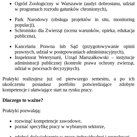
Ogród Zoologiczny w Warszawie (audyt dobrostanu, udział
w programach rozrodu gatunków chronionych),
Park Narodowy (obsługa projektów in situ, monitoring
populacji),
Schronisko dla Zwierząt (ocena warunków, opieka, edukacja
publiczna),
Kancelaria Prawna lub Sąd (przygotowywanie opinii
prawnych, udział w postępowaniach administracyjnych),
Inspektorat Weterynarii, Urząd Marszałkowski – instytucje
administracji publicznej (kontrole prawa ochrony zwierząt,
udział w procesach decyzyjnych).
Praktyki realizujesz już od pierwszego semestru, a po ich
ukończeniu posiadasz portfolio potwierdzające zdobyte
kompetencje i ułatwiające start na rynku pracy.
Dlaczego to ważne?
Praktyki pozwalają:
rozwinąć kompetencje zawodowe,
poznać specyfikę pracy w wybranym sektorze,
zdobyć doświadczenie w pracy indywidualnej i zespołowej,