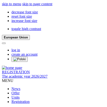
skip to menu
skip to page content
decrease font size
reset font size
increase font size
toggle high contrast
European Union
log in
create an account
REGISTRATION
The academic year 2026/2027
MENU
News
Offer
Units
Registration