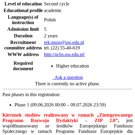
Level of education
Second cycle
Educational profile
academic
Language(s) of
Polish
instruction
Admission limit
5
Duration
2 years
Recruitment
rek.msos@uw.edu.pl
committee address
tel. (22) 55-40-619
WWW address
http://ucbs.uw.edu.pl/
Required
Higher education
document
Ask a question
There is currently no active phase.
Past phases in this registration:
Phase 1 (09.06.2026 00:00 – 09.07.2026 23:59)
Kierunek studiów realizowany w ramach
„Zintegrowanego
Programu Rozwoju Dydaktyki – ZIP 2.0
”
,
jest
współfinansowany ze środków Europejskiego Funduszu
Społecznego w ramach Programu Fundusze Europejskie dla