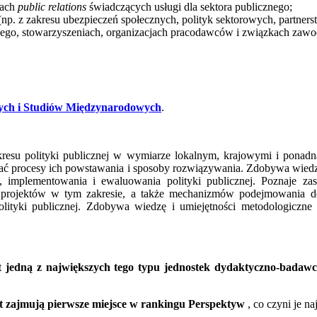
jach
public relations
świadczących usługi dla sektora publicznego;
 (np. z zakresu ubezpieczeń społecznych, polityk sektorowych, partnerst
ego, stowarzyszeniach, organizacjach pracodawców i związkach zawod
ych i Studiów Międzynarodowych
.
akresu polityki publicznej w wymiarze lokalnym, krajowymi i ponad
ować procesy ich powstawania i sposoby rozwiązywania. Zdobywa wiedz
a, implementowania i ewaluowania polityki publicznej. Poznaje za
i i projektów w tym zakresie, a także mechanizmów podejmowania d
tyki publicznej. Zdobywa wiedzę i umiejętności metodologiczne 
st
jedną z największych tego typu jednostek dydaktyczno-badaw
at zajmują pierwsze miejsce w rankingu Perspektyw
, co czyni je n