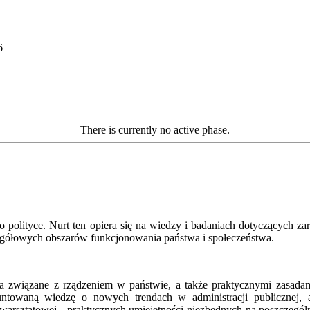
6
There is currently no active phase.
olityce. Nurt ten opiera się na wiedzy i badaniach dotyczących zar
czegółowych obszarów funkcjonowania państwa i społeczeństwa.
ia związane z rządzeniem w państwie, a także praktycznymi zasadami
towaną wiedzę o nowych trendach w administracji publicznej, a
arsztatowej - praktycznych umiejętności niezbędnych na poszczególny