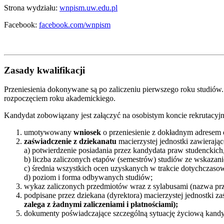
Strona wydziału:
wnpism.uw.edu.pl
Facebook:
facebook.com/wnpism
Zasady kwalifikacji
Przeniesienia dokonywane są po zaliczeniu pierwszego roku studiów.
rozpoczęciem roku akademickiego.
Kandydat zobowiązany jest załączyć na osobistym koncie rekrutacy
umotywowany
wniosek
o przeniesienie z dokładnym adresem 
zaświadczenie z dziekanatu
macierzystej jednostki zawierając
a) potwierdzenie posiadania przez kandydata praw studenckich
b) liczba zaliczonych etapów (semestrów) studiów ze wskazani
c) średnia wszystkich ocen uzyskanych w trakcie dotychczaso
d) poziom i forma odbywanych studiów;
wykaz zaliczonych przedmiotów wraz z sylabusami (nazwa przed
podpisane przez dziekana (dyrektora) macierzystej jednostki z
zalega z żadnymi zaliczeniami i płatnościami);
dokumenty poświadczające szczególną sytuację życiową kandyda