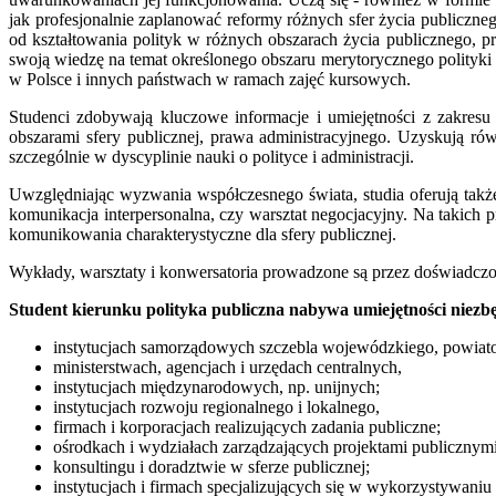
jak profesjonalnie zaplanować reformy różnych sfer życia publiczne
od kształtowania polityk w różnych obszarach życia publicznego, 
swoją wiedzę na temat określonego obszaru merytorycznego polityki pu
w Polsce i innych państwach w ramach zajęć kursowych.
Studenci zdobywają kluczowe informacje i umiejętności z zakresu
obszarami sfery publicznej, prawa administracyjnego. Uzyskują r
szczególnie w dyscyplinie nauki o polityce i administracji.
Uwzględniając wyzwania współczesnego świata, studia oferują także 
komunikacja interpersonalna, czy warsztat negocjacyjny. Na takich pr
komunikowania charakterystyczne dla sfery publicznej.
Wykłady, warsztaty i konwersatoria prowadzone są przez doświadczo
Student kierunku polityka publiczna nabywa umiejętności niezb
instytucjach samorządowych szczebla wojewódzkiego, powiat
ministerstwach, agencjach i urzędach centralnych,
instytucjach międzynarodowych, np. unijnych;
instytucjach rozwoju regionalnego i lokalnego,
firmach i korporacjach realizujących zadania publiczne;
ośrodkach i wydziałach zarządzających projektami publicznymi
konsultingu i doradztwie w sferze publicznej;
instytucjach i firmach specjalizujących się w wykorzystywaniu