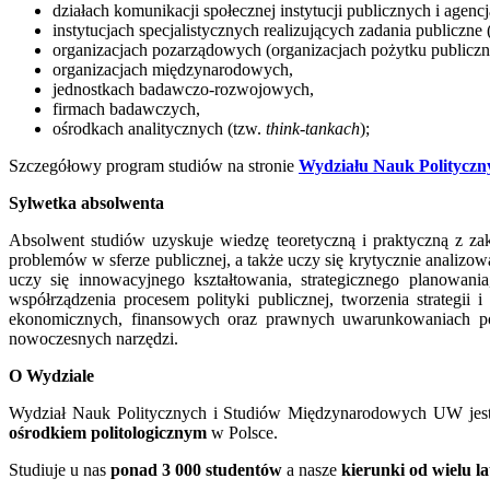
działach komunikacji społecznej instytucji publicznych i agenc
instytucjach specjalistycznych realizujących zadania publiczne
organizacjach pozarządowych (organizacjach pożytku publiczn
organizacjach międzynarodowych,
jednostkach badawczo-rozwojowych,
firmach badawczych,
ośrodkach analitycznych (tzw.
think-tankach
);
Szczegółowy program studiów na stronie
Wydziału Nauk Polityczn
Sylwetka absolwenta
Absolwent studiów uzyskuje wiedzę teoretyczną i praktyczną z z
problemów w sferze publicznej, a także uczy się krytycznie analiz
uczy się innowacyjnego kształtowania, strategicznego planowani
współrządzenia procesem polityki publicznej, tworzenia strategi
ekonomicznych, finansowych oraz prawnych uwarunkowaniach poli
nowoczesnych narzędzi.
O Wydziale
Wydział Nauk Politycznych i Studiów Międzynarodowych UW je
ośrodkiem politologicznym
w Polsce.
Studiuje u nas
ponad 3 000 studentów
a nasze
kierunki od wielu l