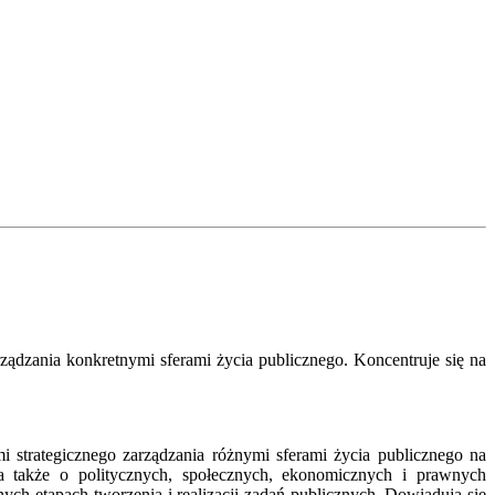
ządzania konkretnymi sferami życia publicznego. Koncentruje się na
 strategicznego zarządzania różnymi sferami życia publicznego na
 także o politycznych, społecznych, ekonomicznych i prawnych
ch etapach tworzenia i realizacji zadań publicznych. Dowiadują się