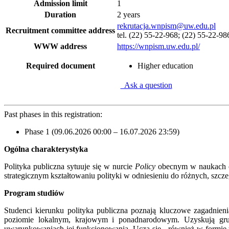
Admission limit
1
Duration
2 years
rekrutacja.wnpism@uw.edu.pl
Recruitment committee address
tel. (22) 55-22-968; (22) 55-22-98
WWW address
https://wnpism.uw.edu.pl/
Required document
Higher education
Ask a question
Past phases in this registration:
Phase 1 (09.06.2026 00:00 – 16.07.2026 23:59)
Ogólna charakterystyka
Polityka publiczna sytuuje się w nurcie
Policy
obecnym w naukach o p
strategicznym kształtowaniu polityki w odniesieniu do różnych, sz
Program studiów
Studenci kierunku polityka publiczna poznają kluczowe zagadnien
poziomie lokalnym, krajowym i ponadnarodowym. Uzyskują grun
uwarunkowaniach jej funkcjonowania. Uczą się - również w formie w