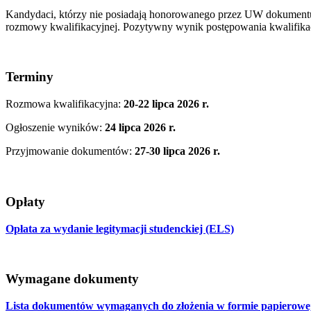
Kandydaci, którzy nie posiadają honorowanego przez UW dokumentu 
rozmowy kwalifikacyjnej. Pozytywny wynik postępowania kwalifikacy
Terminy
Rozmowa kwalifikacyjna:
20-22 lipca 2026 r.
Ogłoszenie wyników:
24 lipca 2026 r.
Przyjmowanie dokumentów:
27-30 lipca 2026 r.
Opłaty
Opłata za wydanie legitymacji studenckiej (ELS)
Wymagane dokumenty
Lista dokumentów wymaganych do złożenia w formie papierowej