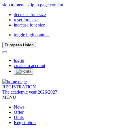
skip to menu
skip to page content
decrease font size
reset font size
increase font size
toggle high contrast
European Union
log in
create an account
REGISTRATION
The academic year 2026/2027
MENU
News
Offer
Units
Registration