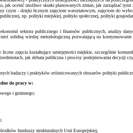
go, jak ocenić możliwe skutki planowanych zmian, jak zarządzać tymi
przy czym - dzięki licznym zajęciom warsztatowym, zajęciom do wybo
blicznej, np. polityki miejskiej, polityki społecznej, polityki gospod
 ekonomii sektora publicznego i finansów publicznych, analizy da
ównież solidną wiedzę metodologiczną pozwalającą na kontynuowanie 
liczne zajęcia kształtujące umiejętności miękkie, szczególnie komunik
zedmiotach, jak debata publiczna i procesy podejmowania decyzji czy p
nych badaczy i praktyków zróżnicowanych obszarów polityki publiczn
ędne do pracy w:
owego i gminnego;
;
 środków funduszy strukturalnych Unii Europejskiej,