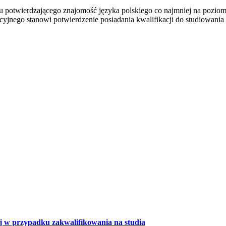
potwierdzającego znajomość języka polskiego co najmniej na poziomi
jnego stanowi potwierdzenie posiadania kwalifikacji do studiowania
 w przypadku zakwalifikowania na studia