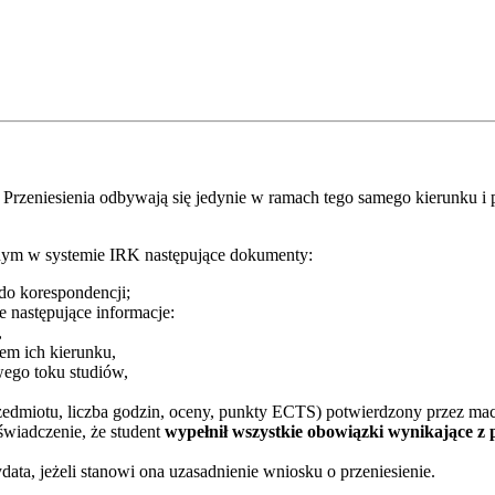
 Przeniesienia odbywają się jedynie w ramach tego samego kierunku i 
jnym w systemie IRK następujące dokumenty:
do korespondencji;
e następujące informacje:
,
em ich kierunku,
wego toku studiów,
miotu, liczba godzin, oceny, punkty ECTS) potwierdzony przez macier
aświadczenie, że student
wypełnił wszystkie obowiązki wynikające z 
ta, jeżeli stanowi ona uzasadnienie wniosku o przeniesienie.