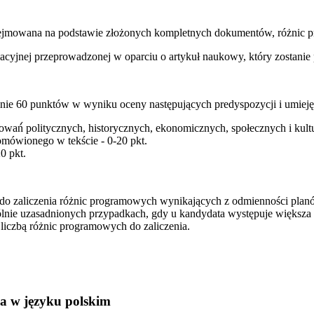
podejmowana na podstawie złożonych kompletnych dokumentów, różnic
cyjnej przeprowadzonej w oparciu o artykuł naukowy, który zostani
ie 60 punktów w wyniku oceny następujących predyspozycji i umiejęt
kowań́ politycznych, historycznych, ekonomicznych, społecznych i kul
mówionego w tekście - 0-20 pkt.
0 pkt.
 do zaliczenia różnic programowych wynikających z odmienności planó
ólnie uzasadnionych przypadkach, gdy u kandydata występuje większa
liczbą różnic programowych do zaliczenia.
a w języku polskim