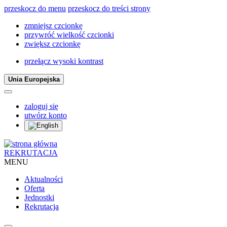
przeskocz do menu
przeskocz do treści strony
zmniejsz czcionkę
przywróć wielkość czcionki
zwiększ czcionkę
przełącz wysoki kontrast
Unia Europejska
zaloguj się
utwórz konto
REKRUTACJA
MENU
Aktualności
Oferta
Jednostki
Rekrutacja