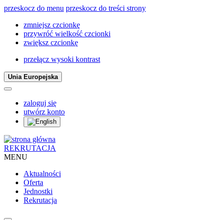
przeskocz do menu
przeskocz do treści strony
zmniejsz czcionkę
przywróć wielkość czcionki
zwiększ czcionkę
przełącz wysoki kontrast
Unia Europejska
zaloguj się
utwórz konto
REKRUTACJA
MENU
Aktualności
Oferta
Jednostki
Rekrutacja