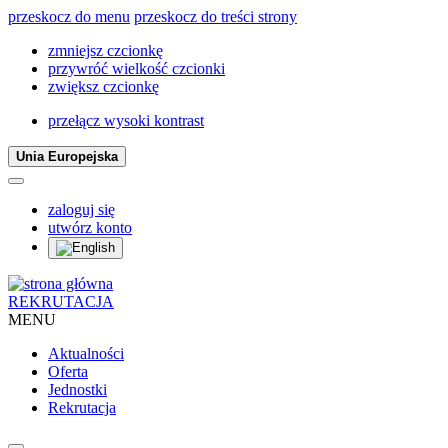
przeskocz do menu
przeskocz do treści strony
zmniejsz czcionkę
przywróć wielkość czcionki
zwiększ czcionkę
przełącz wysoki kontrast
Unia Europejska
zaloguj się
utwórz konto
REKRUTACJA
MENU
Aktualności
Oferta
Jednostki
Rekrutacja