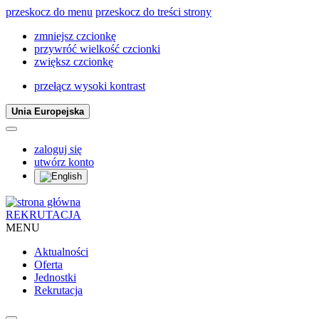
przeskocz do menu
przeskocz do treści strony
zmniejsz czcionkę
przywróć wielkość czcionki
zwiększ czcionkę
przełącz wysoki kontrast
Unia Europejska
zaloguj się
utwórz konto
REKRUTACJA
MENU
Aktualności
Oferta
Jednostki
Rekrutacja