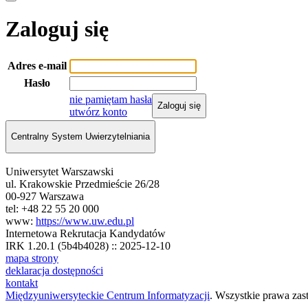
Zaloguj się
Adres e-mail
Hasło
nie pamiętam hasła
Zaloguj się
utwórz konto
Centralny System Uwierzytelniania
Uniwersytet Warszawski
ul. Krakowskie Przedmieście 26/28
00-927 Warszawa
tel: +48 22 55 20 000
www:
https://www.uw.edu.pl
Internetowa Rekrutacja Kandydatów
IRK 1.20.1 (5b4b4028) :: 2025-12-10
mapa strony
deklaracja dostępności
kontakt
Międzyuniwersyteckie Centrum Informatyzacji
. Wszystkie prawa zas