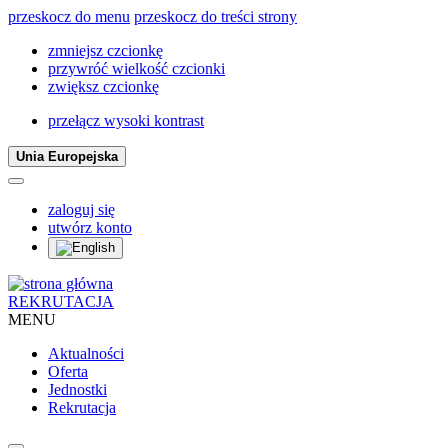
przeskocz do menu
przeskocz do treści strony
zmniejsz czcionkę
przywróć wielkość czcionki
zwiększ czcionkę
przełącz wysoki kontrast
Unia Europejska
zaloguj się
utwórz konto
REKRUTACJA
MENU
Aktualności
Oferta
Jednostki
Rekrutacja