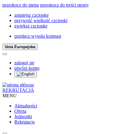
przeskocz do menu
przeskocz do treści strony
zmniejsz czcionkę
przywróć wielkość czcionki
zwiększ czcionkę
przełącz wysoki kontrast
Unia Europejska
zaloguj się
utwórz konto
REKRUTACJA
MENU
Aktualności
Oferta
Jednostki
Rekrutacja