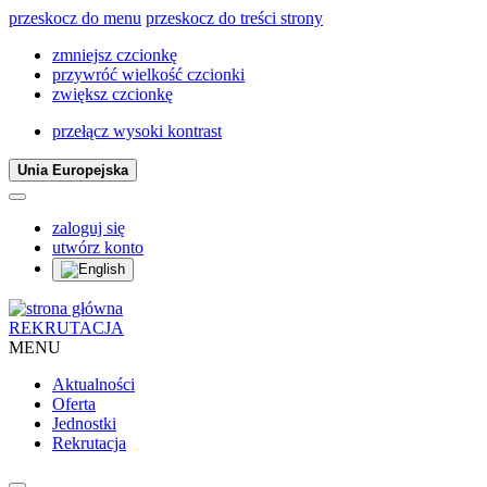
przeskocz do menu
przeskocz do treści strony
zmniejsz czcionkę
przywróć wielkość czcionki
zwiększ czcionkę
przełącz wysoki kontrast
Unia Europejska
zaloguj się
utwórz konto
REKRUTACJA
MENU
Aktualności
Oferta
Jednostki
Rekrutacja