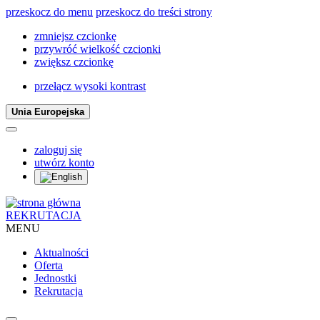
przeskocz do menu
przeskocz do treści strony
zmniejsz czcionkę
przywróć wielkość czcionki
zwiększ czcionkę
przełącz wysoki kontrast
Unia Europejska
zaloguj się
utwórz konto
REKRUTACJA
MENU
Aktualności
Oferta
Jednostki
Rekrutacja