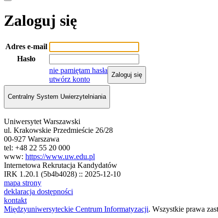
Zaloguj się
Adres e-mail
Hasło
nie pamiętam hasła
Zaloguj się
utwórz konto
Centralny System Uwierzytelniania
Uniwersytet Warszawski
ul. Krakowskie Przedmieście 26/28
00-927 Warszawa
tel: +48 22 55 20 000
www:
https://www.uw.edu.pl
Internetowa Rekrutacja Kandydatów
IRK 1.20.1 (5b4b4028) :: 2025-12-10
mapa strony
deklaracja dostępności
kontakt
Międzyuniwersyteckie Centrum Informatyzacji
. Wszystkie prawa zas