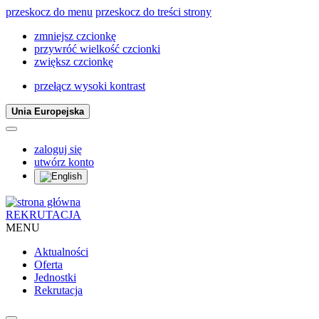
przeskocz do menu
przeskocz do treści strony
zmniejsz czcionkę
przywróć wielkość czcionki
zwiększ czcionkę
przełącz wysoki kontrast
Unia Europejska
zaloguj się
utwórz konto
REKRUTACJA
MENU
Aktualności
Oferta
Jednostki
Rekrutacja