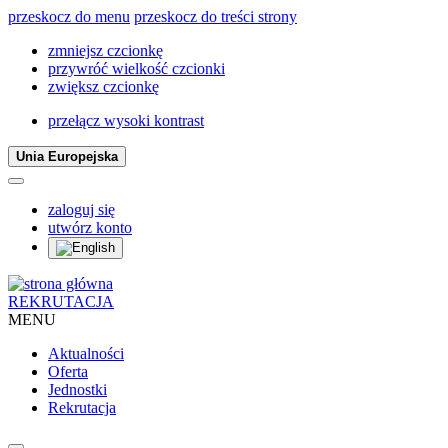
przeskocz do menu
przeskocz do treści strony
zmniejsz czcionkę
przywróć wielkość czcionki
zwiększ czcionkę
przełącz wysoki kontrast
Unia Europejska
zaloguj się
utwórz konto
REKRUTACJA
MENU
Aktualności
Oferta
Jednostki
Rekrutacja