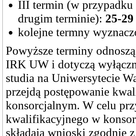
III termin (w przypadku
drugim terminie):
25-29 
kolejne termny wyznaczo
Powyższe terminy odnoszą s
IRK UW i dotyczą wyłączni
studia na Uniwersytecie W
przejdą postępowanie kwali
konsorcjalnym. W celu prz
kwalifikacyjnego w konsorc
składają wnioski zgodnie z