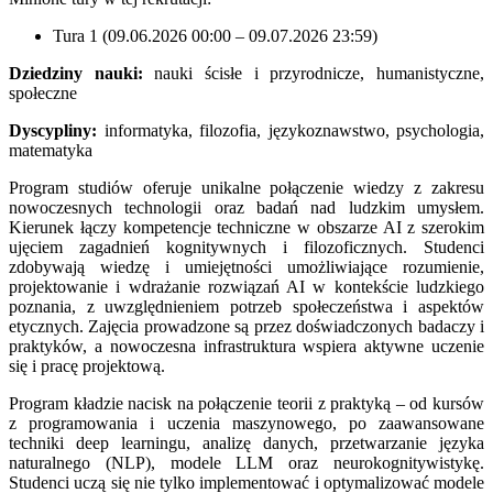
Tura 1 (09.06.2026 00:00 – 09.07.2026 23:59)
Dziedziny nauki:
nauki ścisłe i przyrodnicze, humanistyczne,
społeczne
Dyscypliny:
informatyka, filozofia, językoznawstwo, psychologia,
matematyka
Program studiów oferuje unikalne połączenie wiedzy z zakresu
nowoczesnych technologii oraz badań nad ludzkim umysłem.
Kierunek łączy kompetencje techniczne w obszarze AI z szerokim
ujęciem zagadnień kognitywnych i filozoficznych. Studenci
zdobywają wiedzę i umiejętności umożliwiające rozumienie,
projektowanie i wdrażanie rozwiązań AI w kontekście ludzkiego
poznania, z uwzględnieniem potrzeb społeczeństwa i aspektów
etycznych. Zajęcia prowadzone są przez doświadczonych badaczy i
praktyków, a nowoczesna infrastruktura wspiera aktywne uczenie
się i pracę projektową.
Program kładzie nacisk na połączenie teorii z praktyką – od kursów
z programowania i uczenia maszynowego, po zaawansowane
techniki deep learningu, analizę danych, przetwarzanie języka
naturalnego (NLP), modele LLM oraz neurokognitywistykę.
Studenci uczą się nie tylko implementować i optymalizować modele