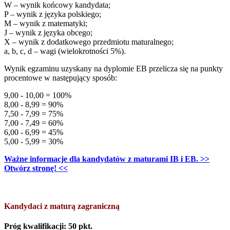
W – wynik końcowy kandydata;
P – wynik z języka polskiego;
M – wynik z matematyki;
J – wynik z języka obcego;
X – wynik z dodatkowego przedmiotu maturalnego;
a, b, c, d – wagi (wielokrotności 5%).
Wynik egzaminu uzyskany na dyplomie EB przelicza się na punkty
procentowe w następujący sposób:
9,00 - 10,00 = 100%
8,00 - 8,99 = 90%
7,50 - 7,99 = 75%
7,00 - 7,49 = 60%
6,00 - 6,99 = 45%
5,00 - 5,99 = 30%
Ważne informacje dla kandydatów z maturami IB i EB. >>
Otwórz stronę! <<
Kandydaci z maturą zagraniczną
Próg kwalifikacji: 50 pkt.