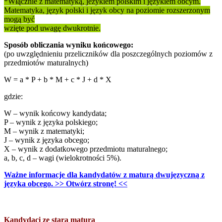
*Włącznie z matematyką, jezykiem polskim i językiem obcym.
Matematyka, język polski i język obcy na poziomie rozszerzonym
mogą być
wzięte pod uwagę dwukrotnie.
Sposób obliczania wyniku końcowego:
(po uwzględnieniu przeliczników dla poszczególnych poziomów z
przedmiotów maturalnych)
W = a * P + b * M + c * J + d * X
gdzie:
W – wynik końcowy kandydata;
P – wynik z języka polskiego;
M – wynik z matematyki;
J – wynik z języka obcego;
X – wynik z dodatkowego przedmiotu maturalnego;
a, b, c, d – wagi (wielokrotności 5%).
Ważne informacje dla kandydatów z maturą dwujęzyczną z
języka obcego. >> Otwórz stronę! <<
Kandydaci ze starą maturą