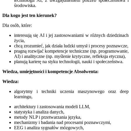
technologii AI, z uwzględnieniem potrzeb społeczeństwa i
środowiska.
Dla kogo jest ten kierunek?
Dla osób, które:
interesują się AI i jej zastosowaniami w różnych dziedzinach
życia,
chcą zrozumieć, jak działa ludzki umysł i procesy poznawcze,
pragną rozwijać kompetencje techniczne (np. programowanie,
AI) i analityczne (np. myślenie krytyczne, refleksja etyczna),
planują karierę na styku technologii, nauki i społeczeństwa.
Wiedza, umiejętności i kompetencje Absolwenta:
Wiedza:
algorytmy i techniki uczenia maszynowego oraz deep
learningu,
architektury i zastosowania modeli LLM,
statystyka i analiza danych,
metody NLP i przetwarzania języka,
mechanizmy i badania nad procesami poznawczymi,
EEG i analiza sygnałów mózgowych,