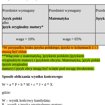
Przedmiot wymagany
Przedmiot wymagany
Przed
Język polski
Matematyka
Język
albo
język oryginalny matury*
waga = 10%
waga = 65%
*W przypadku braku języka polskiego; języki w kolumnach 1 i 3
muszą być różne
**Włącznie z matematyką, językiem polskim (językiem
oryginalnym matury) i językiem obcym. Matematyka, język polski
(język oryginalny
matury) i język obcy mogą być wzięte pod uwagę dwukrotnie.
Sposób obliczania wyniku końcowego:
W = a * P + b * M + c * J + d * X
gdzie:
W – wynik końcowy kandydata;
P – wynik z języka oryginalnego matury;