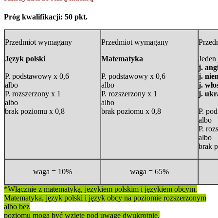
Próg kwalifikacji: 50 pkt.
Przedmiot wymagany
Przedmiot wymagany
Przed
Język polski
Matematyka
Jeden
j. ang
P. podstawowy x 0,6
P. podstawowy x 0,6
j. nie
albo
albo
j. wło
P. rozszerzony x 1
P. rozszerzony x 1
j. ukr
albo
albo
brak poziomu x 0,8
brak poziomu x 0,8
P. po
albo
P. roz
albo
brak 
waga = 10%
waga = 65%
*Włącznie z matematyką, jezykiem polskim i językiem obcym.
Matematyka, język polski i język obcy na poziomie rozszerzonym
albo bez
poziomu mogą być wzięte pod uwagę dwukrotnie.