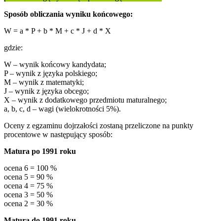
Sposób obliczania wyniku końcowego:
W = a * P + b * M + c * J + d * X
gdzie:
W – wynik końcowy kandydata;
P – wynik z języka polskiego;
M – wynik z matematyki;
J – wynik z języka obcego;
X – wynik z dodatkowego przedmiotu maturalnego;
a, b, c, d – wagi (wielokrotności 5%).
Oceny z egzaminu dojrzałości zostaną przeliczone na punkty
procentowe w następujący sposób:
Matura po 1991 roku
ocena 6 = 100 %
ocena 5 = 90 %
ocena 4 = 75 %
ocena 3 = 50 %
ocena 2 = 30 %
Matura do 1991 roku