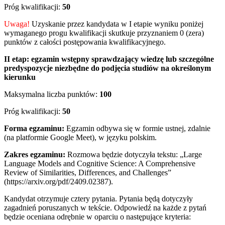
Próg kwalifikacji:
50
Uwaga!
Uzyskanie przez kandydata w I etapie wyniku poniżej
wymaganego progu kwalifikacji skutkuje przyznaniem 0 (zera)
punktów z całości postępowania kwalifikacyjnego.
II etap:
egzamin wstępny sprawdzający wiedzę lub szczególne
predyspozycje niezbędne do podjęcia studiów na określonym
kierunku
Maksymalna liczba punktów:
100
Próg kwalifikacji:
50
Forma egzaminu:
Egzamin odbywa się w formie ustnej, zdalnie
(na platformie Google Meet), w języku polskim.
Zakres egzaminu:
Rozmowa będzie dotyczyła tekstu: „Large
Language Models and Cognitive Science: A Comprehensive
Review of Similarities, Differences, and Challenges”
(https://arxiv.org/pdf/2409.02387).
Kandydat otrzymuje cztery pytania. Pytania będą dotyczyły
zagadnień poruszanych w tekście. Odpowiedź na każde z pytań
będzie oceniana odrębnie w oparciu o następujące kryteria: