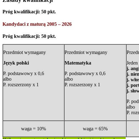
Próg kwalifikacji: 50 pkt.
Kandydaci z maturą 2005 – 2026
Próg kwalifikacji: 50 pkt.
Przedmiot wymagany
Przedmiot wymagany
Przed
Język polski
Matematyka
Jeden
j. ang
P. podstawowy x 0,6
P. podstawowy x 0,6
j. nie
albo
albo
j. wło
P. rozszerzony x 1
P. rozszerzony x 1
j. por
j. sło
P. po
albo
P. roz
waga = 10%
waga = 65%