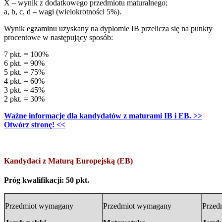
X – wynik z dodatkowego przedmiotu maturalnego;
a, b, c, d – wagi (wielokrotności 5%).
Wynik egzaminu uzyskany na dyplomie IB przelicza się na punkty
procentowe w następujący sposób:
7 pkt. = 100%
6 pkt. = 90%
5 pkt. = 75%
4 pkt. = 60%
3 pkt. = 45%
2 pkt. = 30%
Ważne informacje dla kandydatów z maturami IB i EB. >>
Otwórz stronę! <<
Kandydaci z Maturą Europejską (EB)
Próg kwalifikacji: 50 pkt.
Przedmiot wymagany
Przedmiot wymagany
Przed