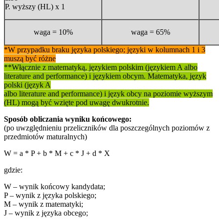
P. wyższy (HL) x 1
waga = 10%
waga = 65%
*W przypadku braku języka polskiego; języki w kolumnach 1 i 3
muszą być różne
**Włącznie z matematyką, językiem polskim (językiem A albo
literature and performance) i językiem obcym. Matematyka, język
polski (język A
albo literature and performance) i język obcy na poziomie wyższym
(HL) mogą być wzięte pod uwagę dwukrotnie.
Sposób obliczania wyniku końcowego:
(po uwzględnieniu przeliczników dla poszczególnych poziomów z
przedmiotów maturalnych)
W = a * P + b * M + c * J + d * X
gdzie:
W – wynik końcowy kandydata;
P – wynik z języka polskiego;
M – wynik z matematyki;
J – wynik z języka obcego;