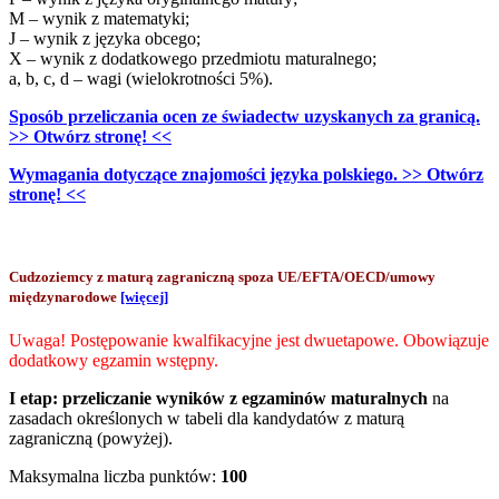
M – wynik z matematyki;
J – wynik z języka obcego;
X – wynik z dodatkowego przedmiotu maturalnego;
a, b, c, d – wagi (wielokrotności 5%).
Sposób przeliczania ocen ze świadectw uzyskanych za granicą.
>> Otwórz stronę! <<
Wymagania dotyczące znajomości języka polskiego. >> Otwórz
stronę! <<
Cudzoziemcy z maturą zagraniczną spoza UE/EFTA/OECD/umowy
międzynarodowe
[więcej]
Uwaga! Postępowanie kwalfikacyjne jest dwuetapowe. Obowiązuje
dodatkowy egzamin wstępny.
I etap:
przeliczanie wyników z egzaminów maturalnych
na
zasadach określonych w tabeli dla kandydatów z maturą
zagraniczną (powyżej).
Maksymalna liczba punktów:
100