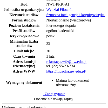
Kod
NW1-PRK-AI
Jednostka organizacyjna
Wydział Filozofii
Kierunek studiów
Sztuczna inteligencja i kognitywistyka
Forma studiów
Niestacjonarne (wieczorowe)
Poziom kształcenia
Pierwszego stopnia
Profil studiów
ogólnoakademicki
Języki wykładowe
polski
Minimalna liczba
25
studentów
Limit miejsc
70
Czas trwania
3 lata
Adres komisji
rekrutacja.wfz@uw.edu.pl
rekrutacyjnej
tel. (22) 55-23-734
Adres WWW
https://filozofia.uw.edu.pl/
Matura lub dokument
Wymagany dokument
równoważny
Zadaj pytanie
Obecnie nie trwają zapisy.
Minione tury w tej rekrutacji: