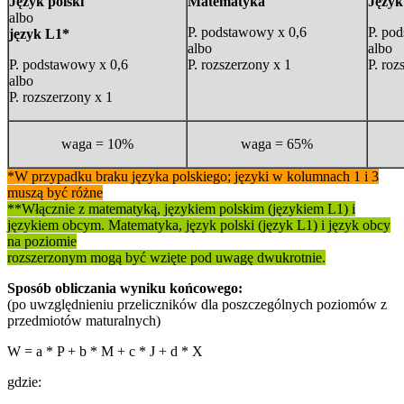
Język polski
Matematyka
Język
albo
P. podstawowy x 0,6
P. po
język L1*
albo
albo
P. podstawowy x 0,6
P. rozszerzony x 1
P. roz
albo
P. rozszerzony x 1
waga = 10%
waga = 65%
*W przypadku braku języka polskiego; języki w kolumnach 1 i 3
muszą być różne
**Włącznie z matematyką, językiem polskim (językiem L1) i
językiem obcym. Matematyka, język polski (język L1) i język obcy
na poziomie
rozszerzonym mogą być wzięte pod uwagę dwukrotnie.
Sposób obliczania wyniku końcowego:
(po uwzględnieniu przeliczników dla poszczególnych poziomów z
przedmiotów maturalnych)
W = a * P + b * M + c * J + d * X
gdzie: