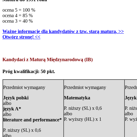
ocena 5 = 100 %
ocena 4 = 85 %
ocena 3 = 40 %
Ważne informacje dla kandydatów z tzw. starą maturą. >>
Otwórz stronę! <<
Kandydaci z Maturą Międzynarodową (IB)
Próg kwalifikacji: 50 pkt.
Przedmiot wymagany
Przedmiot wymagany
Przed
Język polski
Matematyka
Język
albo
P. niższy (SL) x 0,6
P. niż
język A*
albo
albo
albo
P. wyższy (HL) x 1
P. wy
literature and performance*
P. niższy (SL) x 0,6
albo