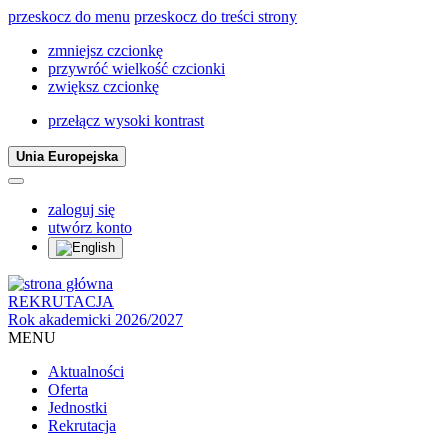
przeskocz do menu
przeskocz do treści strony
zmniejsz czcionkę
przywróć wielkość czcionki
zwiększ czcionkę
przełącz wysoki kontrast
Unia Europejska
zaloguj się
utwórz konto
REKRUTACJA
Rok akademicki 2026/2027
MENU
Aktualności
Oferta
Jednostki
Rekrutacja