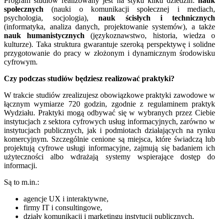
Program studiów realizowany jest na styku kilku dziedzin:
nauk
społecznych
(nauki o komunikacji społecznej i mediach,
psychologia, socjologia),
nauk ścisłych i technicznych
(informatyka, analiza danych, projektowanie systemów), a także
nauk humanistycznych
(językoznawstwo, historia, wiedza o
kulturze). Taka struktura gwarantuje szeroką perspektywę i solidne
przygotowanie do pracy w złożonym i dynamicznym środowisku
cyfrowym.
Czy podczas studiów będziesz realizować praktyki?
W trakcie studiów zrealizujesz obowiązkowe praktyki zawodowe w
łącznym wymiarze 720 godzin, zgodnie z regulaminem praktyk
Wydziału. Praktyki mogą odbywać się w wybranych przez Ciebie
instytucjach z sektora cyfrowych usług informacyjnych, zarówno w
instytucjach publicznych, jak i podmiotach działających na rynku
komercyjnym. Szczególnie cenione są miejsca, które świadczą lub
projektują cyfrowe usługi informacyjne, zajmują się badaniem ich
użyteczności albo wdrażają systemy wspierające dostęp do
informacji.
Są to m.in.:
agencje UX i interaktywne,
firmy IT i consultingowe,
działy komunikacji i marketingu instytucji publicznych,