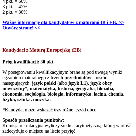
4 pkt. = 60%
3 pkt. = 45%
2 pkt. = 30%
Ważne informacje dla kandydatów z maturami IB i EB. >>
Otwórz stronę! <<
Kandydaci z Maturą Europejską (EB)
Próg kwalifikacji: 30 pkt.
W postępowaniu kwalifikacyjnym brane są pod uwagę wyniki
egzaminu maturalnego
z trzech przedmiotów
spośród
następujących:
język polski
(albo
język L1), język obcy
nowożytny*, matematyka, historia, geografia
,
filozofia,
ekonomia, socjologia, biologia, informatyka,
łacina, chemia,
fizyka,
sztuka, muzyka
.
*Kandydat może wskazać trzy różne języki obce.
Sposób przeliczania punktów:
Komisja rekrutacyjna wyliczy średnią arytmetyczną, której wartość
zadecyduje o miejscu na liście przyjęć.