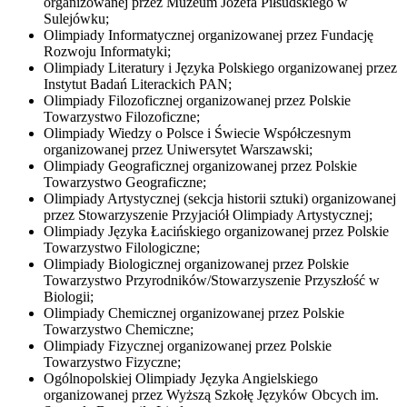
organizowanej przez Muzeum Józefa Piłsudskiego w
Sulejówku;
Olimpiady Informatycznej organizowanej przez Fundację
Rozwoju Informatyki;
Olimpiady Literatury i Języka Polskiego organizowanej przez
Instytut Badań Literackich PAN;
Olimpiady Filozoficznej organizowanej przez Polskie
Towarzystwo Filozoficzne;
Olimpiady Wiedzy o Polsce i Świecie Współczesnym
organizowanej przez Uniwersytet Warszawski;
Olimpiady Geograficznej organizowanej przez Polskie
Towarzystwo Geograficzne;
Olimpiady Artystycznej (sekcja historii sztuki) organizowanej
przez Stowarzyszenie Przyjaciół Olimpiady Artystycznej;
Olimpiady Języka Łacińskiego organizowanej przez Polskie
Towarzystwo Filologiczne;
Olimpiady Biologicznej organizowanej przez Polskie
Towarzystwo Przyrodników/Stowarzyszenie Przyszłość w
Biologii;
Olimpiady Chemicznej organizowanej przez Polskie
Towarzystwo Chemiczne;
Olimpiady Fizycznej organizowanej przez Polskie
Towarzystwo Fizyczne;
Ogólnopolskiej Olimpiady Języka Angielskiego
organizowanej przez Wyższą Szkołę Języków Obcych im.