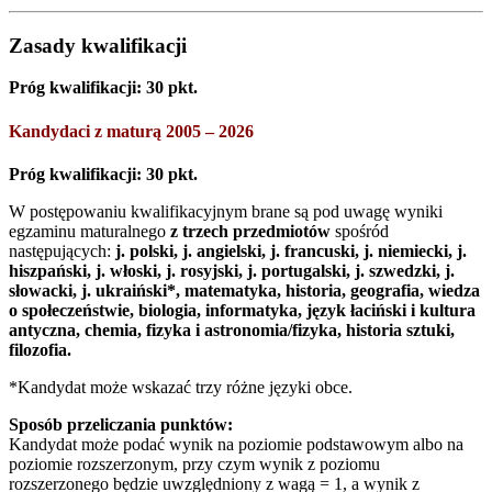
Zasady kwalifikacji
Próg kwalifikacji: 30 pkt.
Kandydaci z maturą 2005 – 2026
Próg kwalifikacji: 30 pkt.
W postępowaniu kwalifikacyjnym brane są pod uwagę wyniki
egzaminu maturalnego
z trzech przedmiotów
spośród
następujących:
j. polski, j. angielski, j. francuski, j. niemiecki, j.
hiszpański, j. włoski, j. rosyjski, j. portugalski, j. szwedzki, j.
słowacki, j. ukraiński*, matematyka, historia, geografia, wiedza
o społeczeństwie, biologia, informatyka, język łaciński i kultura
antyczna, chemia, fizyka i astronomia/fizyka, historia sztuki,
filozofia.
*Kandydat może wskazać trzy różne języki obce.
Sposób przeliczania punktów:
Kandydat może podać wynik na poziomie podstawowym albo na
poziomie rozszerzonym, przy czym wynik z poziomu
rozszerzonego będzie uwzględniony z wagą = 1, a wynik z