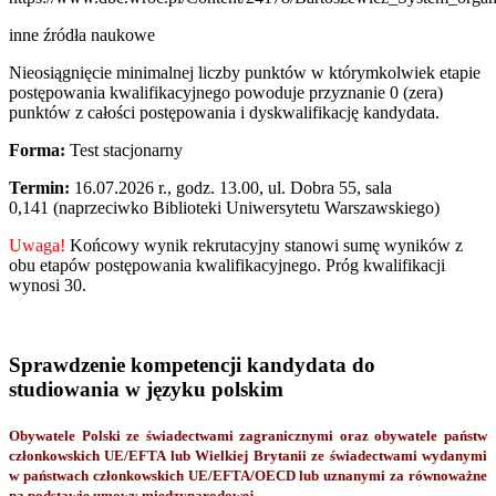
inne źródła naukowe
Nieosiągnięcie minimalnej liczby punktów w którymkolwiek etapie
postępowania kwalifikacyjnego powoduje przyznanie 0 (zera)
punktów z całości postępowania i dyskwalifikację kandydata.
Forma:
Test stacjonarny
Termin:
16.07.2026 r., godz. 13.00, ul. Dobra 55, sala
0,141 (naprzeciwko Biblioteki Uniwersytetu Warszawskiego)
Uwaga!
Końcowy wynik rekrutacyjny stanowi sumę wyników z
obu etapów postępowania kwalifikacyjnego. Próg kwalifikacji
wynosi 30.
Sprawdzenie kompetencji kandydata do
studiowania w języku polskim
Obywatele Polski ze świadectwami zagranicznymi oraz obywatele państw
członkowskich UE/EFTA lub Wielkiej Brytanii ze świadectwami wydanymi
w państwach członkowskich UE/EFTA/OECD lub uznanymi za równoważne
na podstawie umowy międzynarodowej