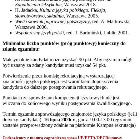
Zagadnienia leksykalne
, Warszawa 2018.
H. Jadacka,
Kultura języka polskiego. Fleksja,
słowotwórstwo, składnia
, Warszawa 2005.
Wielki słownik poprawnej polszczyzny
, red. A. Markowski,
Warszawa 2006.
Współczesny język polski
, red. J. Bartmiński, Lublin 2001.
Minimalna liczba punktów (próg punktowy) konieczny do
zdania egzaminu:
Maksymalnie kandydat może uzyskać 90 pkt. Aby egzamin mógł
być uznany za zdany kandydat musi uzyskać 54 pkt.
Potwierdzenie przez komisję rekrutacyjną wystarczającej
znajomości języka polskiego jest warunkiem dopuszczenia
kandydata do dalszego postępowania rekrutacyjnego.
Punktacja ze sprawdzianu kompetencji językowych nie jest
wliczana do końcowego wyniku postępowania kwalifikacyjnego.
Termin egzaminu sprawdzającego znajomość języka polskiego (jeśli
dotyczy kandydata):
16 lipca 2026 r.
, godz. 9:00-13:00 (egzamin
zostanie przeprowadzony zdalnie na platformie Kampus-rekrutacja)
Cudzoziemcy z maturą zagraniczną spoza UE/EFTA/OECD/umowy