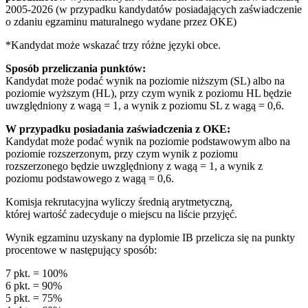
2005-2026 (w przypadku kandydatów posiadających zaświadczenie
o zdaniu egzaminu maturalnego wydane przez OKE)
*Kandydat może wskazać trzy różne języki obce.
Sposób przeliczania punktów:
Kandydat może podać wynik na poziomie niższym (SL) albo na
poziomie wyższym (HL), przy czym wynik z poziomu HL będzie
uwzględniony z wagą = 1, a wynik z poziomu SL z wagą = 0,6.
W przypadku posiadania zaświadczenia z OKE:
Kandydat może podać wynik na poziomie podstawowym albo na
poziomie rozszerzonym, przy czym wynik z poziomu
rozszerzonego będzie uwzględniony z wagą = 1, a wynik z
poziomu podstawowego z wagą = 0,6.
Komisja rekrutacyjna wyliczy średnią arytmetyczną,
której wartość zadecyduje o miejscu na liście przyjęć.
Wynik egzaminu uzyskany na dyplomie IB przelicza się na punkty
procentowe w następujący sposób:
7 pkt. = 100%
6 pkt. = 90%
5 pkt. = 75%