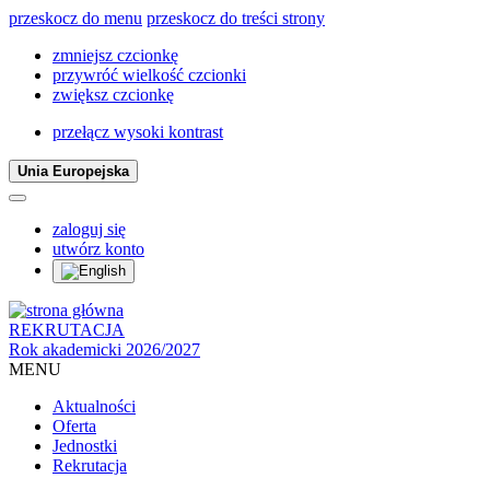
przeskocz do menu
przeskocz do treści strony
zmniejsz czcionkę
przywróć wielkość czcionki
zwiększ czcionkę
przełącz wysoki kontrast
Unia Europejska
zaloguj się
utwórz konto
REKRUTACJA
Rok akademicki 2026/2027
MENU
Aktualności
Oferta
Jednostki
Rekrutacja