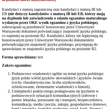
Kandydaci z maturą zagraniczną oraz kandydaci z maturą IB lub
EB
(nie dotyczy kandydatów z maturą IB lub EB, którzy mają
na dyplomie lub zaświadczeniu o zdaniu egzaminu maturalnego
wydanym przez OKE wynik egzaminu z języka polskiego)
,
zobowiązani są przedstawić honorowany przez Uniwersytet
Warszawski dokument poświadczający znajomość języka polskiego,
co najmniej na poziomie B2. Kandydaci, którzy nie legitymują się
honorowanym przez Uniwersytet Warszawski dokumentem
poświadczającym znajomość języka polskiego, przystępują do
sprawdzianu ze znajomości języka polskiego na poziomie B2.
Forma sprawdzianu:
test
Zakres egzaminu:
Podstawowe wiadomości ogólne na temat języka polskiego:
język polski wśród języków słowiańskich i języków świata
(cechy charakterystyczne, liczba użytkowników,
zróżnicowanie, elementarne wiadomości o historii).
Umiejętności praktycznego posługiwania się językiem w
podstawowych sytuacjach komunikacyjnych (zdrowie i
pomoc lekarska, poruszanie się i transport, bezpieczeństwo,
komunikacja, media i poczta, zakupy, gospodarstwo domowe,
hotel i turystyka, kontakty społeczne, urząd, bank, finanse i