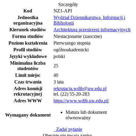
Szczegóły
Kod
NZ1-API
Jednostka
Wydział Dziennikarstwa, Informacji i
organizacyjna
Bibliologii
Kierunek studiów
Architektura przestrzeni informacyjnych
Forma studiów
Niestacjonarne (zaoczne)
Poziom kształcenia
Pierwszego stopnia
Profil studiów
ogólnoakademicki
Języki wykładowe
polski
Minimalna liczba
25
studentów
Limit miejsc
40
Czas trwania
3 lata
Adres komisji
rekrutacja.wdib@uw.edu.pl
rekrutacyjnej
tel. (22) 55-20-283
Adres WWW
https://www.wdib.uw.edu.pl/
Matura lub dokument
Wymagany dokument
równoważny
Zadaj pytanie
Obecnie nie trwają zapisy.