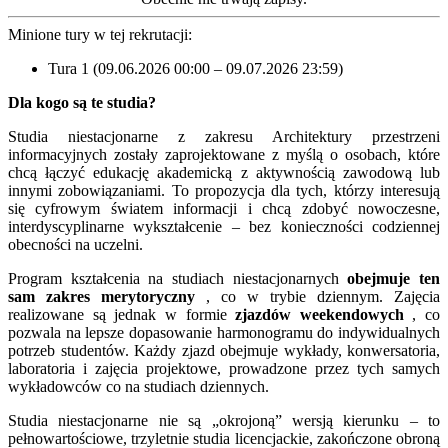
Minione tury w tej rekrutacji:
Tura 1 (09.06.2026 00:00 – 09.07.2026 23:59)
Dla kogo są te studia?
Studia niestacjonarne z zakresu Architektury przestrzeni
informacyjnych zostały zaprojektowane z myślą o osobach, które
chcą łączyć edukację akademicką z aktywnością zawodową lub
innymi zobowiązaniami. To propozycja dla tych, którzy interesują
się cyfrowym światem informacji i chcą zdobyć nowoczesne,
interdyscyplinarne wykształcenie – bez konieczności codziennej
obecności na uczelni.
Program kształcenia na studiach niestacjonarnych
obejmuje ten
sam zakres merytoryczny
, co w trybie dziennym. Zajęcia
realizowane są jednak w formie
zjazdów weekendowych
, co
pozwala na lepsze dopasowanie harmonogramu do indywidualnych
potrzeb studentów. Każdy zjazd obejmuje wykłady, konwersatoria,
laboratoria i zajęcia projektowe, prowadzone przez tych samych
wykładowców co na studiach dziennych.
Studia niestacjonarne nie są „okrojoną” wersją kierunku – to
pełnowartościowe, trzyletnie studia licencjackie, zakończone obroną