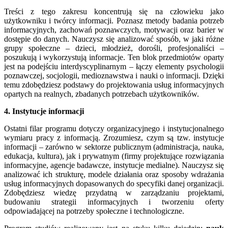
Treści z tego zakresu koncentrują się na człowieku jako
użytkowniku i twórcy informacji. Poznasz metody badania potrzeb
informacyjnych, zachowań poznawczych, motywacji oraz barier w
dostępie do danych. Nauczysz się analizować sposób, w jaki różne
grupy społeczne – dzieci, młodzież, dorośli, profesjonaliści –
poszukują i wykorzystują informacje. Ten blok przedmiotów oparty
jest na podejściu interdyscyplinarnym – łączy elementy psychologii
poznawczej, socjologii, medioznawstwa i nauki o informacji. Dzięki
temu zdobędziesz podstawy do projektowania usług informacyjnych
opartych na realnych, zbadanych potrzebach użytkowników.
4. Instytucje informacji
Ostatni filar programu dotyczy organizacyjnego i instytucjonalnego
wymiaru pracy z informacją. Zrozumiesz, czym są tzw. instytucje
informacji – zarówno w sektorze publicznym (administracja, nauka,
edukacja, kultura), jak i prywatnym (firmy projektujące rozwiązania
informacyjne, agencje badawcze, instytucje medialne). Nauczysz się
analizować ich strukturę, modele działania oraz sposoby wdrażania
usług informacyjnych dopasowanych do specyfiki danej organizacji.
Zdobędziesz wiedzę przydatną w zarządzaniu projektami,
budowaniu strategii informacyjnych i tworzeniu oferty
odpowiadającej na potrzeby społeczne i technologiczne.