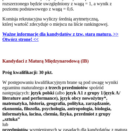
rozszerzonego będzie uwzględniony z wagą = 1, a wynik z
poziomu podstawowego z wagą = 0,6.
Komisja rekrutacyjna wyliczy średnią arytmetyczną,
której wartość zdecyduje o miejscu na liście rankingowej.
Ważne informacje dla kandydatów z tzw. starą maturą. >>
Otwórz stronę! <<
Kandydaci z Maturą Międzynarodową (IB)
Próg kwalifikacji: 30 pkt.
W postępowaniu kwalifikacyjnym brane są pod uwagę wyniki
egzaminu maturalnego
z trzech przedmiotów
spośród
następujących:
język polski
(albo
język A1 z grupy 1/język A/
literature and performance), język obcy nowożytny*,
matematyka, historia, geografia, polityka, zarządzanie,
ekonomia, filozofia, psychologia, antropologia, biologia,
informatyka, łacina, chemia, fizyka, przedmiot z grupy
„sztuka”
lub
przedmiotów
wymienionych w zasadach dla kandydatów z maturą