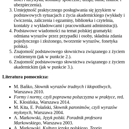
ubezpieczenia).
Umiejętność praktycznego posługiwania się językiem w
podstawowych sytuacjach z życia akademickiego (wykłady i
ćwiczenia, zaliczenia i egzaminy, biblioteka i czytelnia,
kontakty z wykładowcami i pracownikami administracji).
Podstawowe wiadomości na temat polskiej gramatyki:
odmiana wyrazów przez przypadki i osoby, składnia zdania
pojedynczego i złożonego, tworzenie wyrazów, fonetyka
polska).
Znajomość podstawowego słownictwa związanego z życiem
codziennym (jak w punkcie 2.).
Znajomość podstawowego słownictwa związanego z życiem
akademickim (jak w punkcie 3.).
Literatura pomocnicza:
M. Bańko,
Słownik wyrazów trudnych i kłopotliwych
,
Warszawa 2010.
Formy i normy, czyli poprawna polszczyzna w praktyce
, red.
K. Kłosińska, Warszawa 2014.
M. Kita, E. Polański,
Słownik paronimów, czyli wyrazów
mylonych
, Warszawa 2004.
A. Markowski,
Język polski. Poradnik profesora
Markowskiego
, Warszawa 2003.
A. Markowski,
Kultura języka polskiego. Teoria.