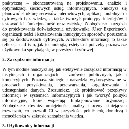
praktyczną – skoncentrowaną na projektowaniu, analizie i
optymalizacji sieciowych usług informacyjnych. Nauczysz się
planować strukturę serwisów internetowych, aplikacji mobilnych i
cyfrowych baz wiedzy, a także tworzyć prototypy interfejsów i
testować ich funkcjonalność oraz estetykę. Zdobędziesz narzędzia
do projektowania doświadczenia użytkownika (User Experience),
organizacji treści i kształtowania intuicyjnych sposobów poruszania
się po środowiskach cyfrowych. Architektura informacji to także
refleksja nad tym, jak technologia, estetyka i potrzeby poznawcze
użytkownika spotykają się w przestrzeni cyfrowej.
2. Zarządzanie informacją
W tym module nauczysz się, jak efektywnie zarządzać informacją w
instytucjach i organizacjach – zarówno publicznych, jak i
komercyjnych. Poznasz strategie i narzędzia wykorzystywane w
procesach pozyskiwania, przetwarzania, organizowania i
udostępniania danych. Zrozumiesz, jak projektować przepływy
informacji w systemach informacyjnych i jak tworzyć polityki
informacyjne, które wspierają funkcjonowanie organizacji.
Zdobędziesz również umiejętności analizy i oceny istniejących
rozwiązań, co pozwoli Ci w przyszłości pełnić rolę doradczą i
menedżerską w zakresie zarządzania wiedzą.
3. Użytkownicy informacji