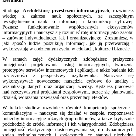
kierunku?
Studiując
Architekturę przestrzeni informacyjnych
, rozwiniesz
wiedzę z zakresu nauk społecznych, ze szczególnym
uwzględnieniem nauki o informacji i komunikacji cyfrowej.
Poznasz funkcjonowanie współczesnych ekosystemów
informacyjnych i nauczysz się rozumieć rolę informacji jako zasobu
– zarówno indywidualnego, jak i organizacyjnego. Zrozumiesz, w
jaki sposób ludzie poszukują informacji, jak ją przetwarzają i
wykorzystują w codziennym życiu, w edukacji, kulturze i biznesie.
W ramach zajęć dydaktycznych zdobędziesz praktyczne
umiejętności projektowania usług informacyjnych, tworzenia
prototypów serwisów internetowych i aplikacji, a także badania ich
użyteczności z perspektywy użytkownika. Nauczysz się
wykorzystywać nowoczesne narzędzia cyfrowe do analizy i
wizualizacji danych oraz organizacji wiedzy. Będziesz pracować
nad rzeczywistymi projektami zespołowymi, ucząc się planowania
działań, wdrażania rozwiązań oraz prezentacji efektów.
W trakcie studiów rozwiniesz również kompetencje społeczne i
komunikacyjne – nauczysz się działać w zespole, rozpoznawać
potrzeby informacyjne różnych grup odbiorców, a także krytycznie
podchodzić do źródeł informacji i ich wiarygodności. Zdobędziesz
umiejętność elastycznego dostosowywania się do dynamicznych
zmian technologicznych i społecznych, co stanowi niezbędne