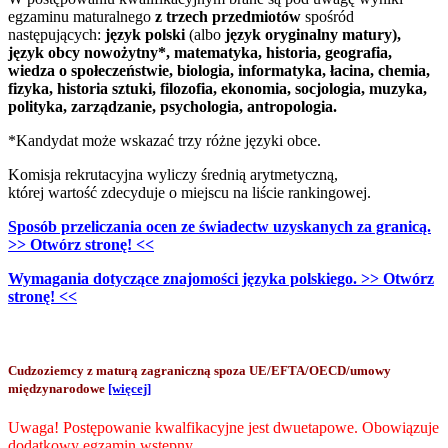
egzaminu maturalnego
z trzech przedmiotów
spośród
następujących:
język polski
(albo
język oryginalny matury),
język obcy nowożytny*, matematyka, historia, geografia,
wiedza o społeczeństwie, biologia, informatyka, łacina, chemia,
fizyka, historia sztuki, filozofia, ekonomia, socjologia, muzyka,
polityka, zarządzanie, psychologia, antropologia.
*Kandydat może wskazać trzy różne języki obce.
Komisja rekrutacyjna wyliczy średnią arytmetyczną,
której wartość zdecyduje o miejscu na liście rankingowej.
Sposób przeliczania ocen ze świadectw uzyskanych za granicą.
>> Otwórz stronę! <<
Wymagania dotyczące znajomości języka polskiego. >> Otwórz
stronę! <<
Cudzoziemcy z maturą zagraniczną spoza UE/EFTA/OECD/umowy
międzynarodowe
[więcej]
Uwaga! Postępowanie kwalfikacyjne jest dwuetapowe. Obowiązuje
dodatkowy egzamin wstępny.