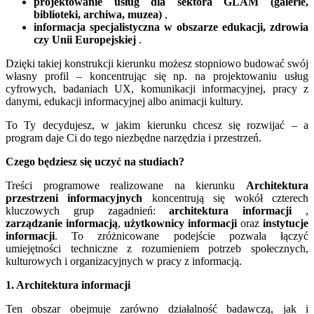
projektowanie usług dla sektora GLAM (galerie,
biblioteki, archiwa, muzea)
,
informacja specjalistyczna w obszarze edukacji, zdrowia
czy Unii Europejskiej
.
Dzięki takiej konstrukcji kierunku możesz stopniowo budować swój
własny profil – koncentrując się np. na projektowaniu usług
cyfrowych, badaniach UX, komunikacji informacyjnej, pracy z
danymi, edukacji informacyjnej albo animacji kultury.
To Ty decydujesz, w jakim kierunku chcesz się rozwijać – a
program daje Ci do tego niezbędne narzędzia i przestrzeń.
Czego będziesz się uczyć na studiach?
Treści programowe realizowane na kierunku
Architektura
przestrzeni informacyjnych
koncentrują się wokół czterech
kluczowych grup zagadnień:
architektura informacji
,
zarządzanie informacją
,
użytkownicy informacji
oraz
instytucje
informacji
. To zróżnicowane podejście pozwala łączyć
umiejętności techniczne z rozumieniem potrzeb społecznych,
kulturowych i organizacyjnych w pracy z informacją.
1. Architektura informacji
Ten obszar obejmuje zarówno działalność badawczą, jak i