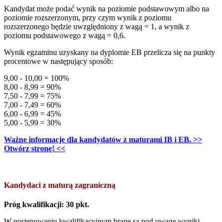
Kandydat może podać wynik na poziomie podstawowym albo na
poziomie rozszerzonym, przy czym wynik z poziomu
rozszerzonego będzie uwzględniony z wagą = 1, a wynik z
poziomu podstawowego z wagą = 0,6.
Wynik egzaminu uzyskany na dyplomie EB przelicza się na punkty
procentowe w następujący sposób:
9,00 - 10,00 = 100%
8,00 - 8,99 = 90%
7,50 - 7,99 = 75%
7,00 - 7,49 = 60%
6,00 - 6,99 = 45%
5,00 - 5,99 = 30%
Ważne informacje dla kandydatów z maturami IB i EB. >>
Otwórz stronę! <<
Kandydaci z maturą zagraniczną
Próg kwalifikacji: 30 pkt.
W postępowaniu kwalifikacyjnym brane są pod uwagę wyniki