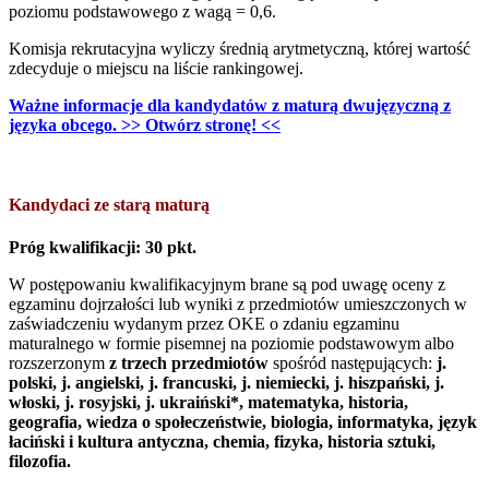
poziomu podstawowego z wagą = 0,6.
Komisja rekrutacyjna wyliczy średnią arytmetyczną, której wartość
zdecyduje o miejscu na liście rankingowej.
Ważne informacje dla kandydatów z maturą dwujęzyczną z
języka obcego. >> Otwórz stronę! <<
Kandydaci ze starą maturą
Próg kwalifikacji: 30 pkt.
W postępowaniu kwalifikacyjnym brane są pod uwagę oceny z
egzaminu dojrzałości lub wyniki z przedmiotów umieszczonych w
zaświadczeniu wydanym przez OKE o zdaniu egzaminu
maturalnego w formie pisemnej na poziomie podstawowym albo
rozszerzonym
z trzech przedmiotów
spośród następujących:
j.
polski, j. angielski, j. francuski, j. niemiecki, j. hiszpański, j.
włoski, j. rosyjski
, j. ukraiński
*, matematyka, historia,
geografia, wiedza o społeczeństwie, biologia, informatyka, język
łaciński i kultura antyczna, chemia, fizyka, historia sztuki,
filozofia.