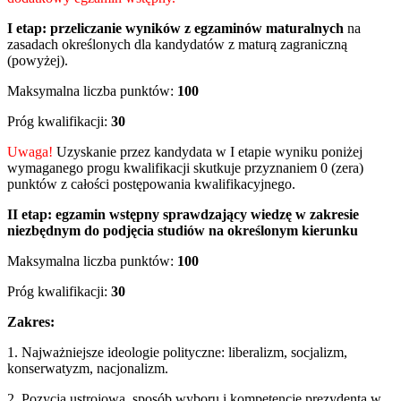
I etap:
przeliczanie wyników z egzaminów maturalnych
na
zasadach określonych dla kandydatów z maturą zagraniczną
(powyżej).
Maksymalna liczba punktów:
100
Próg kwalifikacji:
30
Uwaga!
Uzyskanie przez kandydata w I etapie wyniku poniżej
wymaganego progu kwalifikacji skutkuje przyznaniem 0 (zera)
punktów z całości postępowania kwalifikacyjnego.
II etap:
egzamin wstępny sprawdzający wiedzę w zakresie
niezbędnym do podjęcia studiów na określonym kierunku
Maksymalna liczba punktów:
100
Próg kwalifikacji:
30
Zakres:
1. Najważniejsze ideologie polityczne: liberalizm, socjalizm,
konserwatyzm, nacjonalizm.
2. Pozycja ustrojowa, sposób wyboru i kompetencje prezydenta w