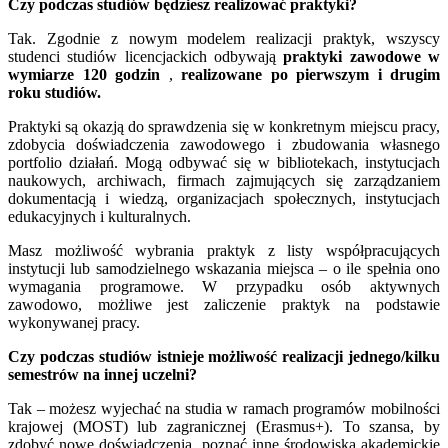
Czy podczas studiów będziesz realizować praktyki?
Tak. Zgodnie z nowym modelem realizacji praktyk, wszyscy
studenci studiów licencjackich odbywają
praktyki zawodowe w
wymiarze 120 godzin
,
realizowane po pierwszym i drugim
roku studiów.
Praktyki są okazją do sprawdzenia się w konkretnym miejscu pracy,
zdobycia doświadczenia zawodowego i zbudowania własnego
portfolio działań. Mogą odbywać się w bibliotekach, instytucjach
naukowych, archiwach, firmach zajmujących się zarządzaniem
dokumentacją i wiedzą, organizacjach społecznych, instytucjach
edukacyjnych i kulturalnych.
Masz możliwość wybrania praktyk z listy współpracujących
instytucji lub samodzielnego wskazania miejsca – o ile spełnia ono
wymagania programowe. W przypadku osób aktywnych
zawodowo, możliwe jest zaliczenie praktyk na podstawie
wykonywanej pracy.
Czy podczas studiów istnieje możliwość realizacji jednego/kilku
semestrów na innej uczelni?
Tak – możesz wyjechać na studia w ramach programów mobilności
krajowej (MOST) lub zagranicznej (Erasmus+). To szansa, by
zdobyć nowe doświadczenia, poznać inne środowiska akademickie