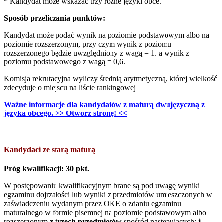
* Kandydat może wskazać trzy różne języki obce.
Sposób przeliczania punktów:
Kandydat może podać wynik na poziomie podstawowym albo na
poziomie rozszerzonym, przy czym wynik z poziomu
rozszerzonego będzie uwzględniony z wagą = 1, a wynik z
poziomu podstawowego z wagą = 0,6.
Komisja rekrutacyjna wyliczy średnią arytmetyczną, której wielkość
zdecyduje o miejscu na liście rankingowej
Ważne informacje dla kandydatów z maturą dwujęzyczną z
języka obcego. >> Otwórz stronę! <<
Kandydaci ze starą maturą
Próg kwalifikacji: 30 pkt.
W postępowaniu kwalifikacyjnym brane są pod uwagę wyniki
egzaminu dojrzałości lub wyniki z przedmiotów umieszczonych w
zaświadczeniu wydanym przez OKE o zdaniu egzaminu
maturalnego w formie pisemnej na poziomie podstawowym albo
rozszerzonym
z trzech przedmiotów
spośród następujących:
j.