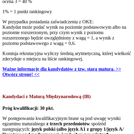
ocena 3 = 40 %
1% = 1 punkt rankingowy
W przypadku posiadania zaświadczenia z OKE:
Kandydat może podać wynik na poziomie podstawowym albo na
poziomie rozszerzonym, przy czym wynik z poziomu
rozszerzonego będzie uwzględniony z wagą = 1, a wynik z
poziomu podstawowego z wagą = 0,6.
Komisja rekrutacyjna wyliczy średnią arytmetyczną, której wielkość
zdecyduje o miejscu na liście rankingowej.
Ważne informacje dla kandydatów z tzw. starą maturą. >>
Otwórz stronę! <<
Kandydaci z Maturą Międzynarodową (IB)
Próg kwalifikacji: 30 pkt.
W postępowaniu kwalifikacyjnym brane są pod uwagę wyniki
egzaminu maturalnego
z trzech przedmiotów
spośród
następujących:
język polski (albo język A1 z grupy 1/język A/