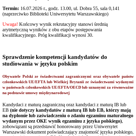
Termin:
16.07.2026 r., godz. 13.00, ul. Dobra 55, sala 0,141
(naprzeciwko Biblioteki Uniwersytetu Warszawskiego)
Uwaga!
Końcowy wynik rekrutacyjny stanowi średnią
arytmetyczną wyników z obu etapów postępowania
kwalifikacyjnego. Próg kwalifikacji wynosi 30.
Sprawdzenie kompetencji kandydatów do
studiowania w języku polskim
Obywatele Polski ze świadectwami zagranicznymi oraz obywatele państw
członkowskich UE/EFTA lub Wielkiej Brytanii ze świadectwami wydanymi
w państwach członkowskich UE/EFTA/OECD lub uznanymi za równoważne
na podstawie umowy międzynarodowej
Kandydaci z maturą zagraniczną oraz kandydaci z maturą IB lub
EB
(nie dotyczy kandydatów z maturą IB lub EB, którzy mają
na dyplomie lub zaświadczeniu o zdaniu egzaminu maturalnego
wydanym przez OKE wynik egzaminu z języka polskiego)
,
zobowiązani są przedstawić honorowany przez Uniwersytet
Warszawski dokument poświadczający znajomość języka polskiego,