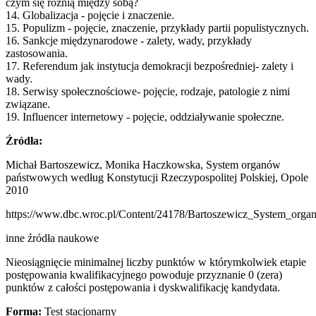
czym się różnią między sobą?
14. Globalizacja - pojęcie i znaczenie.
15. Populizm - pojęcie, znaczenie, przykłady partii populistycznych.
16. Sankcje międzynarodowe - zalety, wady, przykłady
zastosowania.
17. Referendum jak instytucja demokracji bezpośredniej- zalety i
wady.
18. Serwisy społecznościowe- pojęcie, rodzaje, patologie z nimi
związane.
19. Influencer internetowy - pojęcie, oddziaływanie społeczne.
Źródła:
Michał Bartoszewicz, Monika Haczkowska, System organów
państwowych według Konstytucji Rzeczypospolitej Polskiej, Opole
2010
https://www.dbc.wroc.pl/Content/24178/Bartoszewicz_System_orga
inne źródła naukowe
Nieosiągnięcie minimalnej liczby punktów w którymkolwiek etapie
postępowania kwalifikacyjnego powoduje przyznanie 0 (zera)
punktów z całości postępowania i dyskwalifikację kandydata.
Forma:
Test stacjonarny