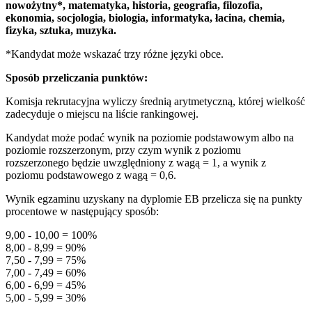
nowożytny*, matematyka, historia, geografia, filozofia,
ekonomia, socjologia, biologia, informatyka, łacina, chemia,
fizyka, sztuka, muzyka.
*Kandydat może wskazać trzy różne języki obce.
Sposób przeliczania punktów:
Komisja rekrutacyjna wyliczy średnią arytmetyczną, której wielkość
zadecyduje o miejscu na liście rankingowej.
Kandydat może podać wynik na poziomie podstawowym albo na
poziomie rozszerzonym, przy czym wynik z poziomu
rozszerzonego będzie uwzględniony z wagą = 1, a wynik z
poziomu podstawowego z wagą = 0,6.
Wynik egzaminu uzyskany na dyplomie EB przelicza się na punkty
procentowe w następujący sposób:
9,00 - 10,00 = 100%
8,00 - 8,99 = 90%
7,50 - 7,99 = 75%
7,00 - 7,49 = 60%
6,00 - 6,99 = 45%
5,00 - 5,99 = 30%