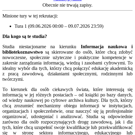
Obecnie nie trwają zapisy.
Minione tury w tej rekrutacji:
Tura 1 (09.06.2026 00:00 – 09.07.2026 23:59)
Dla kogo są te studia?
Studia niestacjonarne na kierunku
Informacja naukowa i
bibliotekoznawstwo
są skierowane do osób, które chcą zdobyć
nowoczesne, społecznie użyteczne i praktyczne kompetencje w
zakresie zarządzania informacją, wiedzą i zasobami cyfrowymi. To
idealny wybór dla tych, którzy chcą połączyć edukację akademicką
z pracą zawodową, działaniami społecznymi, rodzinnymi lub
twórczymi.
To kierunek dla osób ciekawych świata, które interesują się
informacją w jej różnych postaciach – od książki po bazy danych,
od wiedzy naukowej po cyfrowe archiwa kultury. Dla tych, którzy
chcą zrozumieć mechanizmy obiegu informacji w instytucjach,
organizacjach i społeczeństwie, oraz nauczyć się ją profesjonalnie
organizować, udostępniać i analizować. Studia są odpowiednie
zarówno dla osób rozpoczynających drogę zawodową, jak i dla
tych, które chcą uzupełnić swoje kwalifikacje lub przekwalifikować
się w stronę sektora informacyjnego, edukacyjnego lub