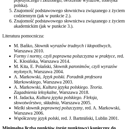
pojedynczego i złożonego, tworzenie wyrazów, fonetyka
polska).
Znajomość podstawowego słownictwa związanego z życiem
codziennym (jak w punkcie 2.).
Znajomość podstawowego słownictwa związanego z życiem
akademickim (jak w punkcie 3.).
Literatura pomocnicza:
M. Bańko,
Słownik wyrazów trudnych i kłopotliwych
,
Warszawa 2010.
Formy i normy, czyli poprawna polszczyzna w praktyce
, red.
K. Kłosińska, Warszawa 2014.
M. Kita, E. Polański,
Słownik paronimów, czyli wyrazów
mylonych
, Warszawa 2004.
A. Markowski,
Język polski. Poradnik profesora
Markowskiego
, Warszawa 2003.
A. Markowski,
Kultura języka polskiego. Teoria.
Zagadnienia leksykalne
, Warszawa 2018.
H. Jadacka,
Kultura języka polskiego. Fleksja,
słowotwórstwo, składnia
, Warszawa 2005.
Wielki słownik poprawnej polszczyzny
, red. A. Markowski,
Warszawa 2006.
Współczesny język polski
, red. J. Bartmiński, Lublin 2001.
Minimalna liczba punktów (próg punktowy) konieczny do