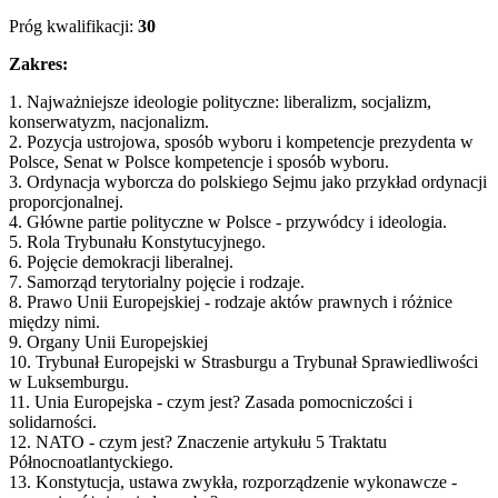
Próg kwalifikacji:
30
Zakres:
1. Najważniejsze ideologie polityczne: liberalizm, socjalizm,
konserwatyzm, nacjonalizm.
2. Pozycja ustrojowa, sposób wyboru i kompetencje prezydenta w
Polsce, Senat w Polsce kompetencje i sposób wyboru.
3. Ordynacja wyborcza do polskiego Sejmu jako przykład ordynacji
proporcjonalnej.
4. Główne partie polityczne w Polsce - przywódcy i ideologia.
5. Rola Trybunału Konstytucyjnego.
6. Pojęcie demokracji liberalnej.
7. Samorząd terytorialny pojęcie i rodzaje.
8. Prawo Unii Europejskiej - rodzaje aktów prawnych i różnice
między nimi.
9. Organy Unii Europejskiej
10. Trybunał Europejski w Strasburgu a Trybunał Sprawiedliwości
w Luksemburgu.
11. Unia Europejska - czym jest? Zasada pomocniczości i
solidarności.
12. NATO - czym jest? Znaczenie artykułu 5 Traktatu
Północnoatlantyckiego.
13. Konstytucja, ustawa zwykła, rozporządzenie wykonawcze -