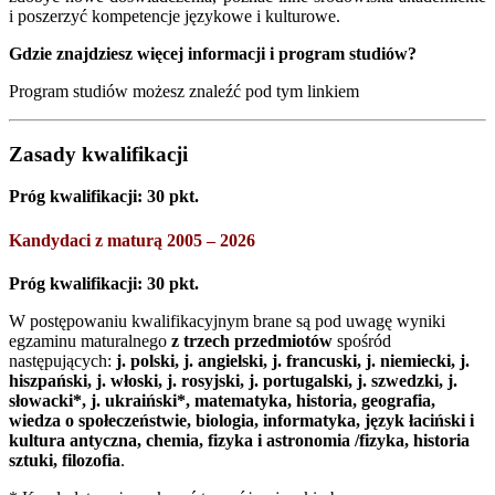
i poszerzyć kompetencje językowe i kulturowe.
Gdzie znajdziesz więcej informacji i program studiów?
Program studiów możesz znaleźć pod tym linkiem
Zasady kwalifikacji
Próg kwalifikacji: 30 pkt.
Kandydaci z maturą 2005 – 2026
Próg kwalifikacji: 30 pkt.
W postępowaniu kwalifikacyjnym brane są pod uwagę wyniki
egzaminu maturalnego
z trzech przedmiotów
spośród
następujących:
j. polski, j. angielski, j. francuski, j. niemiecki, j.
hiszpański, j. włoski, j. rosyjski, j. portugalski, j. szwedzki, j.
słowacki*, j. ukraiński*, matematyka, historia, geografia,
wiedza o społeczeństwie, biologia, informatyka, język łaciński i
kultura antyczna, chemia, fizyka i astronomia /fizyka, historia
sztuki, filozofia
.