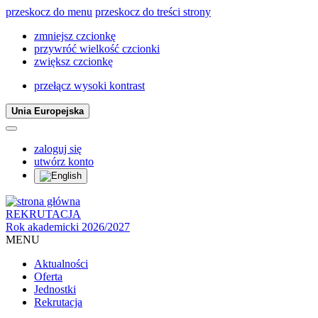
przeskocz do menu
przeskocz do treści strony
zmniejsz czcionkę
przywróć wielkość czcionki
zwiększ czcionkę
przełącz wysoki kontrast
Unia Europejska
zaloguj się
utwórz konto
REKRUTACJA
Rok akademicki 2026/2027
MENU
Aktualności
Oferta
Jednostki
Rekrutacja