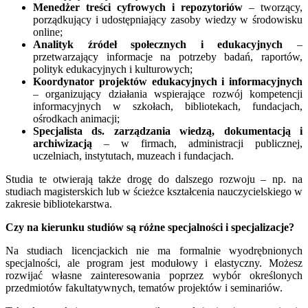
Menedżer treści cyfrowych i repozytoriów
– tworzący,
porządkujący i udostępniający zasoby wiedzy w środowisku
online;
Analityk źródeł społecznych i edukacyjnych
–
przetwarzający informacje na potrzeby badań, raportów,
polityk edukacyjnych i kulturowych;
Koordynator projektów edukacyjnych i informacyjnych
– organizujący działania wspierające rozwój kompetencji
informacyjnych w szkołach, bibliotekach, fundacjach,
ośrodkach animacji;
Specjalista ds. zarządzania wiedzą, dokumentacją i
archiwizacją
– w firmach, administracji publicznej,
uczelniach, instytutach, muzeach i fundacjach.
Studia te otwierają także drogę do dalszego rozwoju – np. na
studiach magisterskich lub w ścieżce kształcenia nauczycielskiego w
zakresie bibliotekarstwa.
Czy na kierunku studiów są różne specjalności i specjalizacje?
Na studiach licencjackich nie ma formalnie wyodrębnionych
specjalności, ale program jest modułowy i elastyczny. Możesz
rozwijać własne zainteresowania poprzez wybór określonych
przedmiotów fakultatywnych, tematów projektów i seminariów.