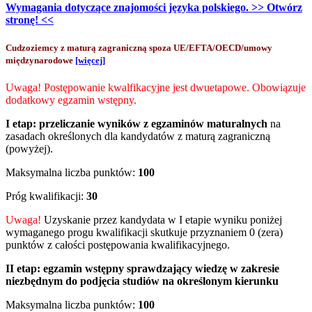
Wymagania dotyczące znajomości języka polskiego. >> Otwórz
stronę! <<
Cudzoziemcy z maturą zagraniczną spoza UE/EFTA/OECD/umowy
międzynarodowe
[więcej]
Uwaga! Postępowanie kwalfikacyjne jest dwuetapowe. Obowiązuje
dodatkowy egzamin wstępny.
I etap:
przeliczanie wyników z egzaminów maturalnych
na
zasadach określonych dla kandydatów z maturą zagraniczną
(powyżej).
Maksymalna liczba punktów:
100
Próg kwalifikacji:
30
Uwaga!
Uzyskanie przez kandydata w I etapie wyniku poniżej
wymaganego progu kwalifikacji skutkuje przyznaniem 0 (zera)
punktów z całości postępowania kwalifikacyjnego.
II etap:
egzamin wstępny sprawdzający wiedzę w zakresie
niezbędnym do podjęcia studiów na określonym kierunku
Maksymalna liczba punktów:
100