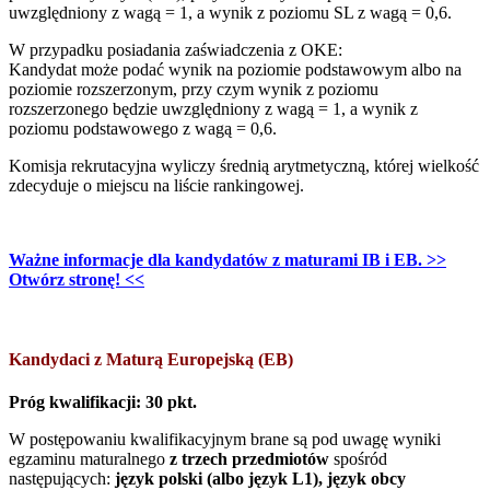
uwzględniony z wagą = 1, a wynik z poziomu SL z wagą = 0,6.
W przypadku posiadania zaświadczenia z OKE:
Kandydat może podać wynik na poziomie podstawowym albo na
poziomie rozszerzonym, przy czym wynik z poziomu
rozszerzonego będzie uwzględniony z wagą = 1, a wynik z
poziomu podstawowego z wagą = 0,6.
Komisja rekrutacyjna wyliczy średnią arytmetyczną, której wielkość
zdecyduje o miejscu na liście rankingowej.
Ważne informacje dla kandydatów z maturami IB i EB. >>
Otwórz stronę! <<
Kandydaci z Maturą Europejską (EB)
Próg kwalifikacji: 30 pkt.
W postępowaniu kwalifikacyjnym brane są pod uwagę wyniki
egzaminu maturalnego
z trzech przedmiotów
spośród
następujących:
język polski (albo język L1), język obcy