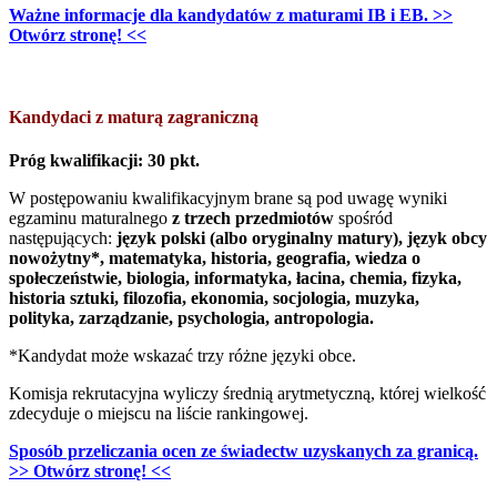
Ważne informacje dla kandydatów z maturami IB i EB. >>
Otwórz stronę! <<
Kandydaci z maturą zagraniczną
Próg kwalifikacji: 30 pkt.
W postępowaniu kwalifikacyjnym brane są pod uwagę wyniki
egzaminu maturalnego
z trzech przedmiotów
spośród
następujących:
język polski (albo oryginalny matury), język obcy
nowożytny*, matematyka, historia, geografia, wiedza o
społeczeństwie, biologia, informatyka, łacina, chemia, fizyka,
historia sztuki, filozofia, ekonomia, socjologia, muzyka,
polityka, zarządzanie, psychologia, antropologia.
*Kandydat może wskazać trzy różne języki obce.
Komisja rekrutacyjna wyliczy średnią arytmetyczną, której wielkość
zdecyduje o miejscu na liście rankingowej.
Sposób przeliczania ocen ze świadectw uzyskanych za granicą.
>> Otwórz stronę! <<