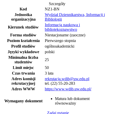
Szczegóły
Kod
NZ1-BN
Jednostka
Wydział Dziennikarstwa, Informacji i
organizacyjna
Bibliologii
Informacja naukowa i
Kierunek studiów
bibliotekoznawstwo
Forma studiów
Niestacjonarne (zaoczne)
Poziom kształcenia
Pierwszego stopnia
Profil studiów
ogólnoakademicki
Języki wykładowe
polski
Minimalna liczba
25
studentów
Limit miejsc
50
Czas trwania
3 lata
Adres komisji
rekrutacja.wdib@uw.edu.pl
rekrutacyjnej
tel. (22) 55-20-283
Adres WWW
https://www.wdib.uw.edu.pl/
Matura lub dokument
Wymagany dokument
równoważny
Zadaj pytanie