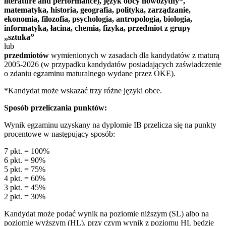
literature and performance), język obcy nowożytny*,
matematyka, historia, geografia, polityka, zarządzanie,
ekonomia, filozofia, psychologia, antropologia, biologia,
informatyka, łacina, chemia, fizyka, przedmiot z grupy
„sztuka”
lub
przedmiotów
wymienionych w zasadach dla kandydatów z maturą
2005-2026 (w przypadku kandydatów posiadających zaświadczenie
o zdaniu egzaminu maturalnego wydane przez OKE).
*Kandydat może wskazać trzy różne języki obce.
Sposób przeliczania punktów:
Wynik egzaminu uzyskany na dyplomie IB przelicza się na punkty
procentowe w następujący sposób:
7 pkt. = 100%
6 pkt. = 90%
5 pkt. = 75%
4 pkt. = 60%
3 pkt. = 45%
2 pkt. = 30%
Kandydat może podać wynik na poziomie niższym (SL) albo na
poziomie wyższym (HL), przy czym wynik z poziomu HL będzie