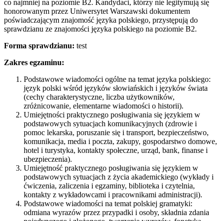
co najmniej na poziomie B2. Kandydaci, którzy nie legitymują się
honorowanym przez Uniwersytet Warszawski dokumentem
poświadczającym znajomość języka polskiego, przystępują do
sprawdzianu ze znajomości języka polskiego na poziomie B2.
Forma sprawdzianu:
test
Zakres egzaminu:
Podstawowe wiadomości ogólne na temat języka polskiego:
język polski wśród języków słowiańskich i języków świata
(cechy charakterystyczne, liczba użytkowników,
zróżnicowanie, elementarne wiadomości o historii).
Umiejętności praktycznego posługiwania się językiem w
podstawowych sytuacjach komunikacyjnych (zdrowie i
pomoc lekarska, poruszanie się i transport, bezpieczeństwo,
komunikacja, media i poczta, zakupy, gospodarstwo domowe,
hotel i turystyka, kontakty społeczne, urząd, bank, finanse i
ubezpieczenia).
Umiejętność praktycznego posługiwania się językiem w
podstawowych sytuacjach z życia akademickiego (wykłady i
ćwiczenia, zaliczenia i egzaminy, biblioteka i czytelnia,
kontakty z wykładowcami i pracownikami administracji).
Podstawowe wiadomości na temat polskiej gramatyki:
odmiana wyrazów przez przypadki i osoby, składnia zdania