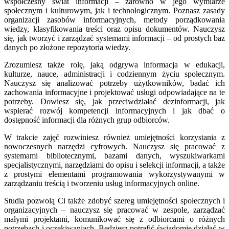
współczesny świat informacji – zarówno w jego wymiarze
społecznym i kulturowym, jak i technologicznym. Poznasz zasady
organizacji zasobów informacyjnych, metody porządkowania
wiedzy, klasyfikowania treści oraz opisu dokumentów. Nauczysz
się, jak tworzyć i zarządzać systemami informacji – od prostych baz
danych po złożone repozytoria wiedzy.
Zrozumiesz także rolę, jaką odgrywa informacja w edukacji,
kulturze, nauce, administracji i codziennym życiu społecznym.
Nauczysz się analizować potrzeby użytkowników, badać ich
zachowania informacyjne i projektować usługi odpowiadające na te
potrzeby. Dowiesz się, jak przeciwdziałać dezinformacji, jak
wspierać rozwój kompetencji informacyjnych i jak dbać o
dostępność informacji dla różnych grup odbiorców.
W trakcie zajęć rozwiniesz również umiejętności korzystania z
nowoczesnych narzędzi cyfrowych. Nauczysz się pracować z
systemami bibliotecznymi, bazami danych, wyszukiwarkami
specjalistycznymi, narzędziami do opisu i selekcji informacji, a także
z prostymi elementami programowania wykorzystywanymi w
zarządzaniu treścią i tworzeniu usług informacyjnych online.
Studia pozwolą Ci także zdobyć szereg umiejętności społecznych i
organizacyjnych – nauczysz się pracować w zespole, zarządzać
małymi projektami, komunikować się z odbiorcami o różnych
potrzebach i oczekiwaniach. Będziesz potrafić świadomie działać w