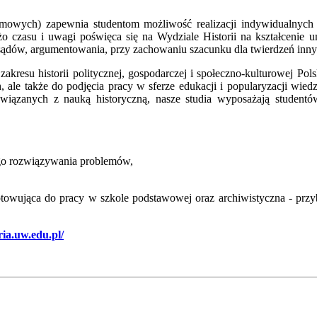
plomowych) zapewnia studentom możliwość realizacji indywidualny
o czasu i uwagi poświęca się na Wydziale Historii na kształcenie 
sądów, argumentowania, przy zachowaniu szacunku dla twierdzeń inny
kresu historii politycznej, gospodarczej i społeczno-kulturowej Pol
 ale także do podjęcia pracy w sferze edukacji i popularyzacji wied
związanych z nauką historyczną, nasze studia wyposażają studentó
ego rozwiązywania problemów,
towująca do pracy w szkole podstawowej oraz archiwistyczna - przybl
ria.uw.edu.pl/