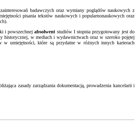
ch zainteresowań badawczych oraz wymiany poglądów naukowych z
umiejętności pisania tekstów naukowych i popularnonaukowych oraz
ch).
ski i powszechnej
absolwent
studiów I stopnia przygotowany jest do
zy historycznej, w mediach i wydawnictwach oraz w szeroko pojętej
w w umiejętności, które są przydatne w różnych innych karierach
iżająca zasady zarządzania dokumentacją, prowadzenia kancelarii i