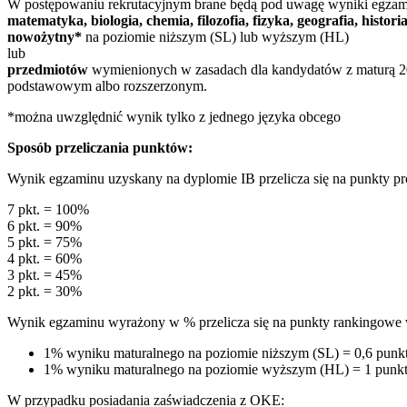
W postępowaniu rekrutacyjnym brane będą pod uwagę wyniki egza
matematyka,
biologia, chemia, filozofia, fizyka, geografia, hist
nowożytny*
na poziomie niższym (SL) lub wyższym (HL)
lub
przedmiotów
wymienionych w zasadach dla kandydatów z maturą 2
podstawowym albo rozszerzonym.
*można uwzględnić wynik tylko z jednego języka obcego
Sposób przeliczania punktów:
Wynik egzaminu uzyskany na dyplomie IB przelicza się na punkty p
7 pkt. = 100%
6 pkt. = 90%
5 pkt. = 75%
4 pkt. = 60%
3 pkt. = 45%
2 pkt. = 30%
Wynik egzaminu wyrażony w % przelicza się na punkty rankingowe 
1% wyniku maturalnego na poziomie niższym (SL) = 0,6 punk
1% wyniku maturalnego na poziomie wyższym (HL) = 1 punk
W przypadku posiadania zaświadczenia z OKE: