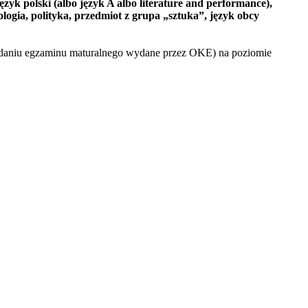
język polski (albo język A albo literature and performance),
pologia, polityka, przedmiot z grupa „sztuka”
, język obcy
daniu egzaminu maturalnego wydane przez OKE) na poziomie