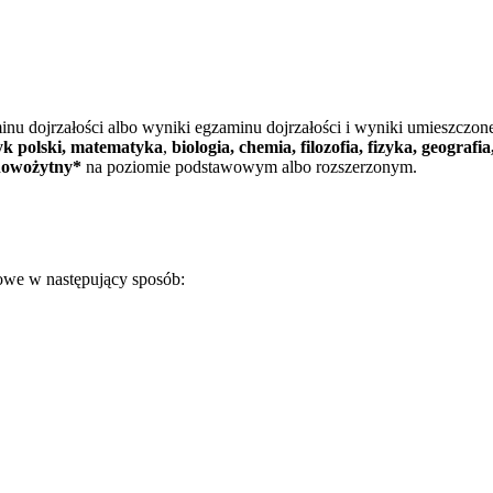
nu dojrzałości albo wyniki egzaminu dojrzałości i wyniki umieszc
yk polski,
matematyka
,
b
iologia, chemia, filozofia, fizyka, geografi
 nowożytny*
na poziomie podstawowym albo rozszerzonym.
towe w następujący sposób: