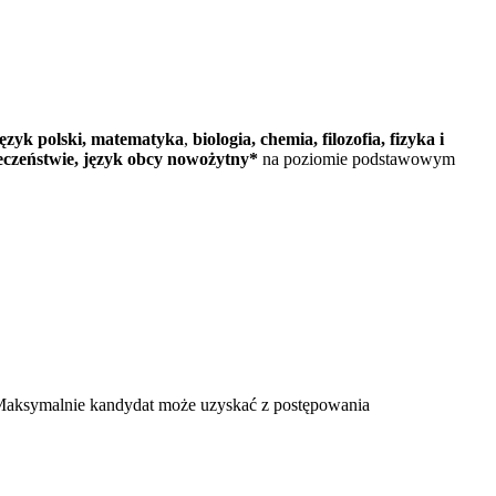
język polski,
matematyka
,
b
iologia, chemia, filozofia, fizyka i
połeczeństwie, język obcy nowożytny*
na poziomie podstawowym
Maksymalnie kandydat może uzyskać z postępowania