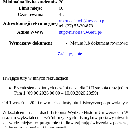
Minimalna liczba studentów
20
Limit miejsc
60
Czas trwania
3 lata
rekrutacja.wh@uw.edu.pl
Adres komisji rekrutacyjnej
tel. (22) 55-20-878
Adres WWW
http://historia.uw.edu.pl/
Wymagany dokument
Matura lub dokument równowa
Zadaj pytanie
Trwające tury w innych rekrutacjach:
Przeniesienia z innych uczelni na studia I i II stopnia oraz jedn
Tura 1 (09.06.2026 00:00 – 10.09.2026 23:59)
Od 1 września 2020 r. w miejsce Instytutu Historycznego powołany 
W kształceniu na studiach I stopnia Wydział Historii Uniwersytet
oraz do wykształcenia wśród przyszłych historyków postawy otwar
tak wiele miejsca w programie studiów zajmują ćwiczenia z poszcze
ich krytycznej analizy i interpretacji.