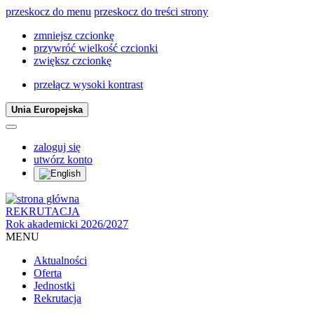
przeskocz do menu
przeskocz do treści strony
zmniejsz czcionkę
przywróć wielkość czcionki
zwiększ czcionkę
przełącz wysoki kontrast
Unia Europejska
zaloguj się
utwórz konto
REKRUTACJA
Rok akademicki 2026/2027
MENU
Aktualności
Oferta
Jednostki
Rekrutacja