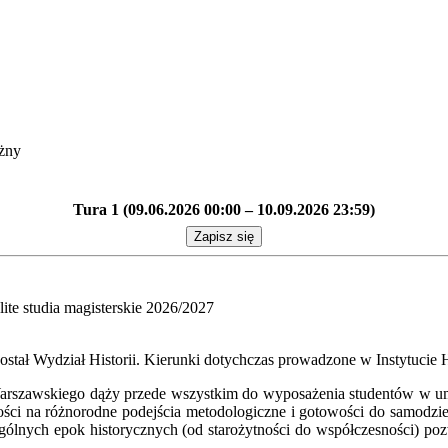
żny
Tura 1 (09.06.2026 00:00 – 10.09.2026 23:59)
Zapisz się
olite studia magisterskie 2026/2027
został Wydział Historii. Kierunki dotychczas prowadzone w Instytucie
u Warszawskiego dąży przede wszystkim do wyposażenia studentów w u
tości na różnorodne podejścia metodologiczne i gotowości do samod
gólnych epok historycznych (od starożytności do współczesności) po