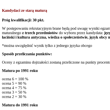
Kandydaci ze starą maturą
Próg kwalifikacji: 30 pkt.
W postępowaniu rekrutacyjnym brane będą pod uwagę wyniki egzami
maturalnego
z trzech przedmiotów
do wyboru przez kandydata:
jęz
łaciński i kultura antyczna, wiedza o społeczeństwie
, język obcy
*można uwzględnić wynik tylko z jednego języka obcego
Sposób przeliczania punktów:
Oceny z egzaminu dojrzałości zostaną przeliczone na punkty procen
Matura po 1991 roku
ocena 6 = 100 %
ocena 5 = 90 %
ocena 4 = 75 %
ocena 3 = 50 %
ocena 2 = 30 %
Matura do 1991 roku