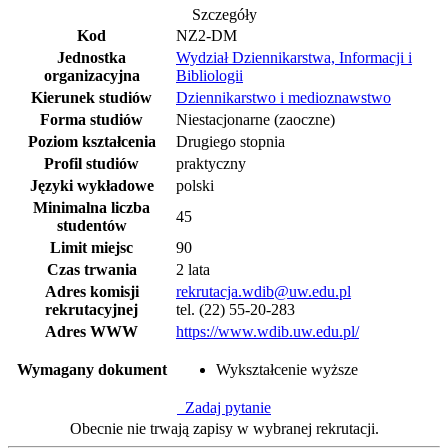
Szczegóły
Kod
NZ2-DM
Jednostka
Wydział Dziennikarstwa, Informacji i
organizacyjna
Bibliologii
Kierunek studiów
Dziennikarstwo i medioznawstwo
Forma studiów
Niestacjonarne (zaoczne)
Poziom kształcenia
Drugiego stopnia
Profil studiów
praktyczny
Języki wykładowe
polski
Minimalna liczba
45
studentów
Limit miejsc
90
Czas trwania
2 lata
Adres komisji
rekrutacja.wdib@uw.edu.pl
rekrutacyjnej
tel. (22) 55-20-283
Adres WWW
https://www.wdib.uw.edu.pl/
Wymagany dokument
Wykształcenie wyższe
Zadaj pytanie
Obecnie nie trwają zapisy w wybranej rekrutacji.