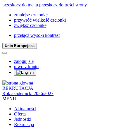
przeskocz do menu
przeskocz do treści strony
zmniejsz czcionkę
przywróć wielkość czcionki
zwiększ czcionkę
przełącz wysoki kontrast
Unia Europejska
zaloguj się
utwórz konto
REKRUTACJA
Rok akademicki 2026/2027
MENU
Aktualności
Oferta
Jednostki
Rekrutacja