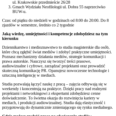
ul. Krakowskie przedmieście 26/28
Gmach Wydziału Neofilologii ul. Dobra 55 naprzeciwko
BUW-u.
Czas: od piątku do niedzieli w godzinach od 8:00 do 20:00. Do 8
zjazdów w semestrze, średnio co 2 tygodnie
Jaką wiedzę, umiejętności i kompetencje zdobędziesz na tym
kierunku
Dziennikarstwo i medioznawstwo to studia magisterskie dla osób,
które chcą zgłębić świat mediów i zdobyć praktyczne umiejętności.
Poznasz mechanizmy działania mediów, strategie komunikacji i
prawa autorskie. Nauczysz się tworzyć treści prasowe,
audiowizualne i cyfrowe, zarządzać projektami oraz prowadzić
skuteczną komunikację PR. Opanujesz nowoczesne technologie i
sztuczną inteligencję w mediach.
Studia pozwalają łączyć naukę z pracą – zajęcia odbywają się w
weekendy i koncentrują na praktyce. Dzięki pracy nad realnymi
projektami i networkingowi z ekspertami zdobędziesz cenne
doświadczenie. To świetna okazja do rozwinięcia kariery w
mediach, i produkcji audiowizualnej. Studia dają elastyczność i
przygotowują do dynamicznie zmieniającego się rynku medialnego.