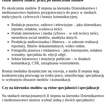
Gdzie możesz znaleźć pracę po ukończeniu studiów
Po ukończeniu studiów II stopnia na kierunku Dziennikarstwo i
medioznawstwo będziesz przygotowany/a do pracy w mediach
tradycyjnych, cyfrowych i branży komunikacyjnej.
Redakcje prasowe, radiowe i telewizyjne – jako dziennikarz,
reporter, redaktor, wydawca treści.
Portale internetowe i media cyfrowe – w roli twórcy treści,
menedżera social mediów, analityka danych.
Produkcja audiowizualna i filmowa – w zakresie realizacji
reportaży, filmów dokumentalnych, wideo online.
Fotografia prasowa i reklamowa – jako fotoreporter, redaktor
wizualny, specjalista ds. edycji zdjęć.
Sektor biznesowy i instytucje publiczne – w działach
komunikacji, CSR, zarządzania wizerunkiem.
Branża medialna dynamicznie się rozwija, a studia II stopnia dają
konkurencyjną przewagę na rynku pracy, umożliwiając specjalizację
w wybranym obszarze mediów i komunikacji.
Czy na kierunku studiów są różne specjalności i specjalizacje
Na studiach niestacjonarnych II stopnia na kierunku Dziennikarstwo
i medioznawstwo możesz wybrać jedną z dwóch specjalności: