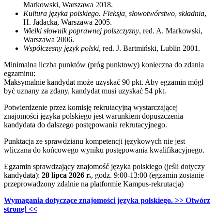
Markowski, Warszawa 2018.
Kultura języka polskiego. Fleksja, słowotwórstwo, składnia
,
H. Jadacka, Warszawa 2005.
Wielki słownik poprawnej polszczyzny
, red. A. Markowski,
Warszawa 2006.
Współczesny język polski
, red. J. Bartmiński, Lublin 2001.
Minimalna liczba punktów (próg punktowy) konieczna do zdania
egzaminu:
Maksymalnie kandydat może uzyskać 90 pkt. Aby egzamin mógł
być uznany za zdany, kandydat musi uzyskać 54 pkt.
Potwierdzenie przez komisję rekrutacyjną wystarczającej
znajomości języka polskiego jest warunkiem dopuszczenia
kandydata do dalszego postępowania rekrutacyjnego.
Punktacja ze sprawdzianu kompetencji językowych nie jest
wliczana do końcowego wyniku postępowania kwalifikacyjnego.
Egzamin sprawdzający znajomość języka polskiego (jeśli dotyczy
kandydata):
28 lipca 2026 r.
, godz. 9:00-13:00 (egzamin zostanie
przeprowadzony zdalnie na platformie Kampus-rekrutacja)
Wymagania dotyczące znajomości języka polskiego. >> Otwórz
stronę! <<