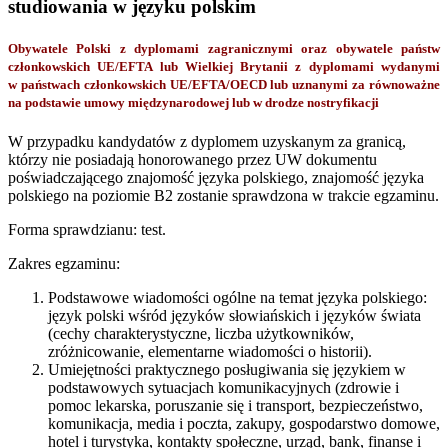
studiowania w języku polskim
Obywatele Polski z dyplomami zagranicznymi oraz obywatele państw
członkowskich UE/EFTA lub Wielkiej Brytanii z dyplomami wydanymi
w państwach członkowskich UE/EFTA/OECD lub uznanymi za równoważne
na podstawie umowy międzynarodowej lub w drodze nostryfikacji
W przypadku kandydatów z dyplomem uzyskanym za granicą,
którzy nie posiadają honorowanego przez UW dokumentu
poświadczającego znajomość języka polskiego, znajomość języka
polskiego na poziomie B2 zostanie sprawdzona w trakcie egzaminu.
Forma sprawdzianu: test.
Zakres egzaminu:
Podstawowe wiadomości ogólne na temat języka polskiego:
język polski wśród języków słowiańskich i języków świata
(cechy charakterystyczne, liczba użytkowników,
zróżnicowanie, elementarne wiadomości o historii).
Umiejętności praktycznego posługiwania się językiem w
podstawowych sytuacjach komunikacyjnych (zdrowie i
pomoc lekarska, poruszanie się i transport, bezpieczeństwo,
komunikacja, media i poczta, zakupy, gospodarstwo domowe,
hotel i turystyka, kontakty społeczne, urząd, bank, finanse i