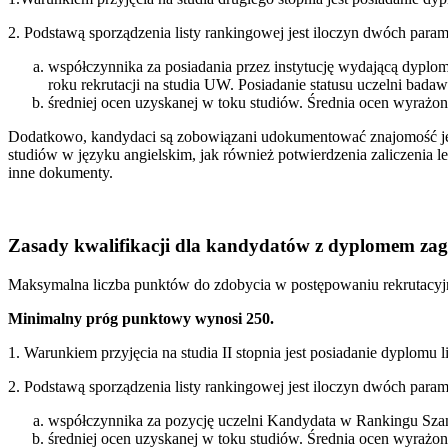
2. Podstawą sporządzenia listy rankingowej jest iloczyn dwóch para
współczynnika za posiadania przez instytucję wydającą dyplo
roku rekrutacji na studia UW. Posiadanie statusu uczelni bada
średniej ocen uzyskanej w toku studiów. Średnia ocen wyrażon
Dodatkowo, kandydaci są zobowiązani udokumentować znajomość ję
studiów w języku angielskim, jak również potwierdzenia zaliczenia 
inne dokumenty.
Zasady kwalifikacji dla kandydatów z dyplomem za
Maksymalna liczba punktów do zdobycia w postępowaniu rekrutacy
Minimalny próg punktowy wynosi 250.
1. Warunkiem przyjęcia na studia II stopnia jest posiadanie dyplom
2. Podstawą sporządzenia listy rankingowej jest iloczyn dwóch para
współczynnika za pozycję uczelni Kandydata w Rankingu Szang
średniej ocen uzyskanej w toku studiów. Średnia ocen wyrażon