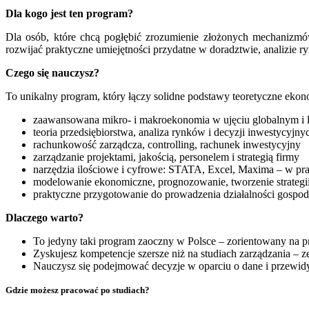
Dla kogo jest ten program?
Dla osób, które chcą pogłębić zrozumienie złożonych mechanizmów
rozwijać praktyczne umiejętności przydatne w doradztwie, analizie ry
Czego się nauczysz?
To unikalny program, który łączy solidne podstawy teoretyczne eko
zaawansowana mikro- i makroekonomia w ujęciu globalnym i 
teoria przedsiębiorstwa, analiza rynków i decyzji inwestycyjny
rachunkowość zarządcza, controlling, rachunek inwestycyjny
zarządzanie projektami, jakością, personelem i strategią firmy
narzędzia ilościowe i cyfrowe: STATA, Excel, Maxima – w p
modelowanie ekonomiczne, prognozowanie, tworzenie strategii
praktyczne przygotowanie do prowadzenia działalności gospoda
Dlaczego warto?
To jedyny taki program zaoczny w Polsce – zorientowany na pra
Zyskujesz kompetencje szersze niż na studiach zarządzania 
Nauczysz się podejmować decyzje w oparciu o dane i przewidy
Gdzie możesz pracować po studiach?