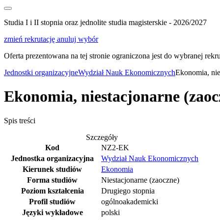
Studia I i II stopnia oraz jednolite studia magisterskie - 2026/2027
zmień rekrutację
anuluj wybór
Oferta prezentowana na tej stronie ograniczona jest do wybranej rekrut
Jednostki organizacyjne
Wydział Nauk Ekonomicznych
Ekonomia, nie
Ekonomia, niestacjonarne (zaoc
Spis treści
Szczegóły
Kod
NZ2-EK
Jednostka organizacyjna
Wydział Nauk Ekonomicznych
Kierunek studiów
Ekonomia
Forma studiów
Niestacjonarne (zaoczne)
Poziom kształcenia
Drugiego stopnia
Profil studiów
ogólnoakademicki
Języki wykładowe
polski