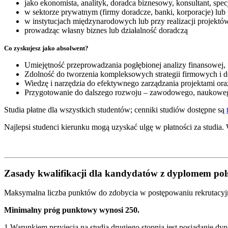
jako ekonomista, analityk, doradca biznesowy, konsultant, specja
w sektorze prywatnym (firmy doradcze, banki, korporacje) lub
w instytucjach międzynarodowych lub przy realizacji projekt
prowadząc własny biznes lub działalność doradczą
Co zyskujesz jako absolwent?
Umiejętność przeprowadzania pogłębionej analizy finansowej, 
Zdolność do tworzenia kompleksowych strategii firmowych i d
Wiedzę i narzędzia do efektywnego zarządzania projektami or
Przygotowanie do dalszego rozwoju – zawodowego, naukowe
Studia płatne dla wszystkich studentów; cenniki studiów dostępne są
Najlepsi studenci kierunku mogą uzyskać ulgę w płatności za studia. 
Zasady kwalifikacji dla kandydatów z dyplomem po
Maksymalna liczba punktów do zdobycia w postępowaniu rekrutacy
Minimalny próg punktowy wynosi 250.
1.Warunkiem przyjęcia na studia drugiego stopnia jest posiadanie 