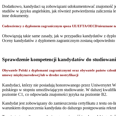
Dodatkowo, kandydaci są zobowiązani udokumentować znajomość ję
studiów w języku angielskim, jak również potwierdzenia zaliczenia 
inne dokumenty.
Cudzoziemcy z dyplomem zagranicznym spoza UE/EFTA/OECD/nieuznane na p
Obowiązują takie same zasady, jak w przypadku kandydatów z dyp
Oceny kandydatów z dyplomem zagranicznym zostaną odpowiednio pr
Sprawdzenie kompetencji kandydatów do studiowani
Obywatele Polski z dyplomami zagranicznymi oraz obywatele państw czł
umowy międzynarodowej lub w drodze nostryfikacji
Kandydaci, którzy nie posiadają honorowanego przez Uniwersytet Wa
polskiego w stopniu umożliwiającym studiowanie. W dalszej kwalifik
poziomie C1, co odpowiada znajomości języka na poziomie B2.
Kandydat jest zobowiązany do zamieszczenia certyfikatu z testu on-l
warunkiem dopuszczenia kandydata do dalszego postępowania rekrut