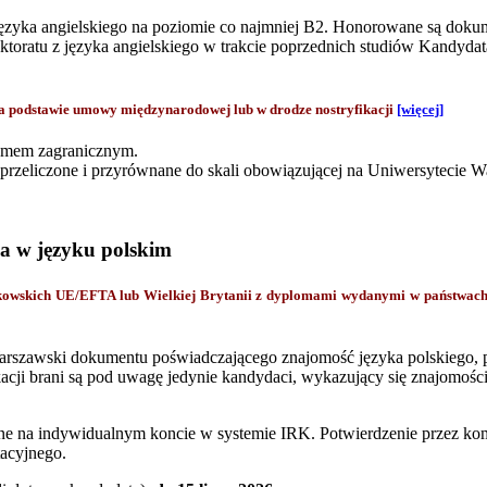
zyka angielskiego na poziomie co najmniej B2. Honorowane są dok
lektoratu z języka angielskiego w trakcie poprzednich studiów Kandy
odstawie umowy międzynarodowej lub w drodze nostryfikacji
[więcej]
lomem zagranicznym.
zeliczone i przyrównane do skali obowiązującej na Uniwersytecie 
a w języku polskim
onkowskich UE/EFTA lub Wielkiej Brytanii z dyplomami wydanymi w państwa
rszawski dokumentu poświadczającego znajomość języka polskiego, pr
acji brani są pod uwagę jedynie kandydaci, wykazujący się znajomości
ine na indywidualnym koncie w systemie IRK. Potwierdzenie przez komi
acyjnego.