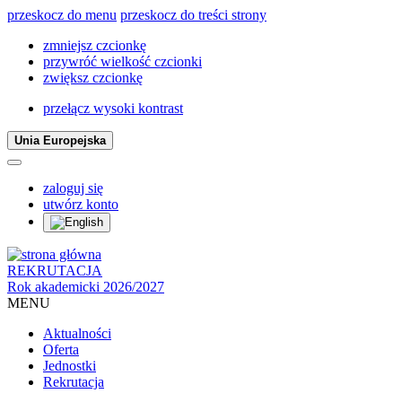
przeskocz do menu
przeskocz do treści strony
zmniejsz czcionkę
przywróć wielkość czcionki
zwiększ czcionkę
przełącz wysoki kontrast
Unia Europejska
zaloguj się
utwórz konto
REKRUTACJA
Rok akademicki 2026/2027
MENU
Aktualności
Oferta
Jednostki
Rekrutacja