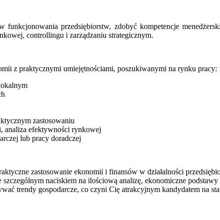
 funkcjonowania przedsiębiorstw, zdobyć kompetencje menedżerskie
nkowej, controllingu i zarządzaniu strategicznym.
nomii z praktycznymi umiejętnościami, poszukiwanymi na rynku pracy:
lokalnym
ch
raktycznym zastosowaniu
, analiza efektywności rynkowej
rczej lub pracy doradczej
ktyczne zastosowanie ekonomii i finansów w działalności przedsiębiors
– ze szczególnym naciskiem na ilościową analizę, ekonomiczne podsta
wać trendy gospodarcze, co czyni Cię atrakcyjnym kandydatem na sta