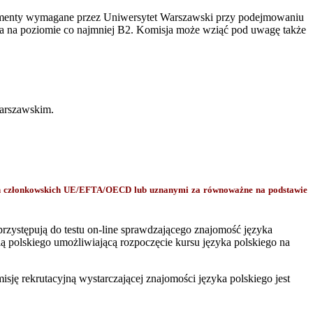
umenty wymagane przez Uniwersytet Warszawski przy podejmowaniu
data na poziomie co najmniej B2. Komisja może wziąć pod uwagę także
Warszawskim.
ch członkowskich UE/EFTA/OECD lub uznanymi za równoważne na podstawie
zystępują do testu on-line sprawdzającego znajomość języka
ą polskiego umożliwiającą rozpoczęcie kursu języka polskiego na
sję rekrutacyjną wystarczającej znajomości języka polskiego jest