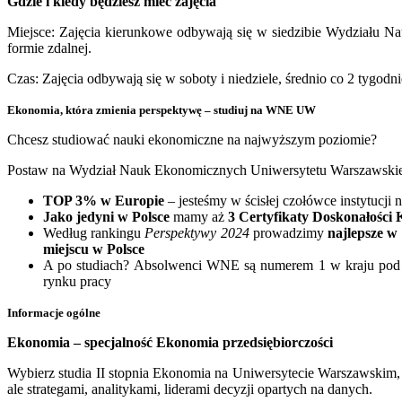
Gdzie i kiedy będziesz mieć zajęcia
Miejsce: Zajęcia kierunkowe odbywają się w siedzibie Wydziału N
formie zdalnej.
Czas: Zajęcia odbywają się w soboty i niedziele, średnio co 2 tygodni
Ekonomia, która zmienia perspektywę – studiuj na WNE UW
Chcesz studiować nauki ekonomiczne na najwyższym poziomie?
Postaw na Wydział Nauk Ekonomicznych Uniwersytetu Warszawskiego
TOP 3% w Europie
– jesteśmy w ścisłej czołówce instytuc
Jako jedyni w Polsce
mamy aż
3 Certyfikaty Doskonałości 
Według rankingu
Perspektywy 2024
prowadzimy
najlepsze w 
miejscu w Polsce
A po studiach? Absolwenci WNE są numerem 1 w kraju po
rynku pracy
Informacje ogólne
Ekonomia – specjalność Ekonomia przedsiębiorczości
Wybierz studia II stopnia Ekonomia na Uniwersytecie Warszawskim, n
ale strategami, analitykami, liderami decyzji opartych na danych.