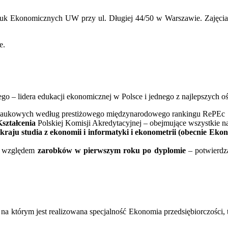
auk Ekonomicznych UW przy ul. Długiej 44/50 w Warszawie. Zajęcia
e.
 – lidera edukacji ekonomicznej w Polsce i jednego z najlepszych 
ji naukowych według prestiżowego międzynarodowego rankingu RePEc
Kształcenia
Polskiej Komisji Akredytacyjnej – obejmujące wszystkie n
kraju studia z ekonomii i informatyki i ekonometrii (obecnie Ekon
d względem
zarobków w pierwszym roku po dyplomie
– potwierdza
a którym jest realizowana specjalność Ekonomia przedsiębiorczości, 