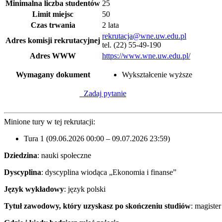
Minimalna liczba studentów
25
Limit miejsc
50
Czas trwania
2 lata
rekrutacja@wne.uw.edu.pl
Adres komisji rekrutacyjnej
tel. (22) 55-49-190
Adres WWW
https://www.wne.uw.edu.pl/
Wymagany dokument
Wykształcenie wyższe
Zadaj pytanie
Minione tury w tej rekrutacji:
Tura 1 (09.06.2026 00:00 – 09.07.2026 23:59)
Dziedzina
: nauki społeczne
Dyscyplina
: dyscyplina wiodąca „Ekonomia i finanse”
Język wykładowy
: język polski
Tytuł zawodowy, który uzyskasz po skończeniu studiów
: magiste