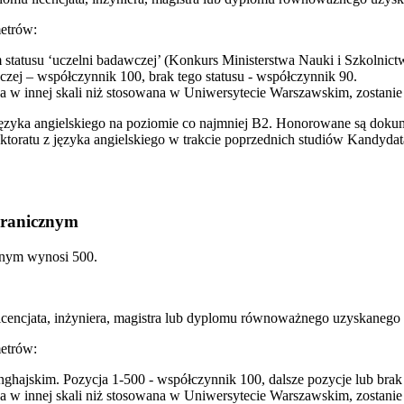
metrów:
m statusu ‘uczelni badawczej’ (Konkurs Ministerstwa Nauki i Szkoln
wczej – współczynnik 100, brak tego statusu - współczynnik 90.
a w innej skali niż stosowana w Uniwersytecie Warszawskim, zostanie
zyka angielskiego na poziomie co najmniej B2. Honorowane są dok
lektoratu z języka angielskiego w trakcie poprzednich studiów Kandy
granicznym
jnym wynosi 500.
u licencjata, inżyniera, magistra lub dyplomu równoważnego uzyskaneg
metrów:
hajskim. Pozycja 1-500 - współczynnik 100, dalsze pozycje lub brak 
a w innej skali niż stosowana w Uniwersytecie Warszawskim, zostanie