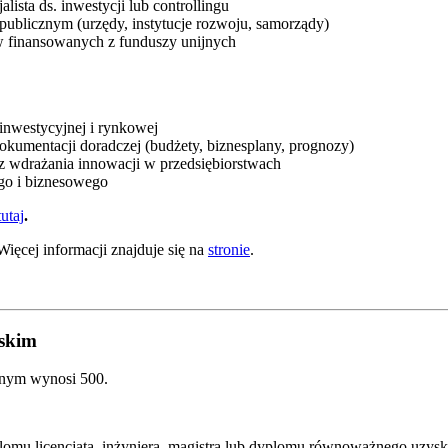
lista ds. inwestycji lub controllingu
 publicznym (urzędy, instytucje rozwoju, samorządy)
ów finansowanych z funduszy unijnych
inwestycyjnej i rynkowej
okumentacji doradczej (budżety, biznesplany, prognozy)
az wdrażania innowacji w przedsiębiorstwach
go i biznesowego
tutaj
.
Więcej informacji znajduje się na
stronie
.
lskim
jnym wynosi 500.
dyplomu licencjata, inżyniera, magistra lub dyplomu równoważnego uzy