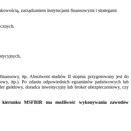
nkowością, zarządzaniem instytucjami finansowymi i strategami
ycznych.
stycyjnych,
finansowy, itp. Absolwent studiów II stopnia przygotowany jest do
inansowy, itp.). Po zdaniu odpowiednich egzaminów państwowych lub
r giełdowy, doradca inwestycyjny lub broker ubezpieczeniowy, czy
ent kierunku MSFBIR ma możliwość wykonywania zawodów