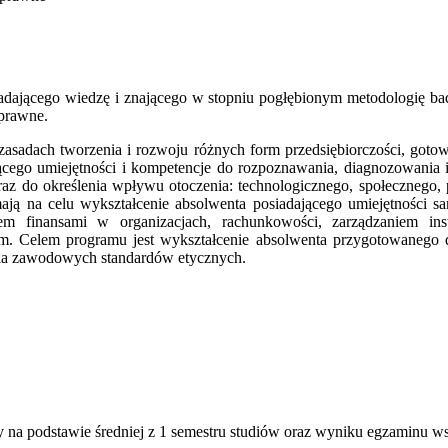
iadającego wiedzę i znającego w stopniu pogłębionym metodologię bad
 prawne.
zasadach tworzenia i rozwoju różnych form przedsiębiorczości, got
jącego umiejętności i kompetencje do rozpoznawania, diagnozowania
oraz do określenia wpływu otoczenia: technologicznego, społecznego,
a mają na celu wykształcenie absolwenta posiadającego umiejętności
 finansami w organizacjach, rachunkowości, zarządzaniem instyt
m. Celem programu jest wykształcenie absolwenta przygotowanego do
ania zawodowych standardów etycznych.
 na podstawie średniej z 1 semestru studiów oraz wyniku egzaminu w