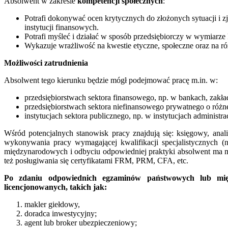
Absolwent w zakresie
kompetencji społecznych
:
Potrafi dokonywać ocen krytycznych do złożonych sytuacji i z
instytucji finansowych.
Potrafi myśleć i działać w sposób przedsiębiorczy w wymiarze
Wykazuje wrażliwość na kwestie etyczne, społeczne oraz na ró
Możliwości zatrudnienia
Absolwent tego kierunku będzie mógł podejmować pracę m.in. w:
przedsiębiorstwach sektora finansowego, np. w bankach, zakł
przedsiębiorstwach sektora niefinansowego prywatnego o różne
instytucjach sektora publicznego, np. w instytucjach administra
Wśród potencjalnych stanowisk pracy znajdują się: księgowy, anal
wykonywania pracy wymagającej kwalifikacji specjalistycznych (np
międzynarodowych i odbyciu odpowiedniej praktyki absolwent ma m
też posługiwania się certyfikatami FRM, PRM, CFA, etc.
Po zdaniu odpowiednich egzaminów państwowych lub mi
licencjonowanych, takich jak:
makler giełdowy,
doradca inwestycyjny;
agent lub broker ubezpieczeniowy;