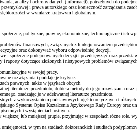
wania, analizy i ochrony danych (informacji), potrzebnych do podejm
 przemysłowej i prawa autorskiego oraz konieczność zarządzania zasob
dsiębiorczości w wymiarze krajowym i globalnym.
 społeczne, polityczne, prawne, ekonomiczne, technologiczne i ich wp
problemów finansowych, związanych z funkcjonowaniem przedsiębiorst
e decyzyjne oraz dokonywać wyboru odpowiedniej decyzji.
we i społeczne podejmowanych decyzji i przedsięwzięć oraz przedstaw
ozy i raporty dotyczące złożonych i nietypowych problemów związany
omunikacyjne w swojej pracy.
ne rozwiązania i poddaje je krytyce.
aktach prawnych, także w językach obcych.
nej literaturze przedmiotu, dobiera metody do jego rozwiązania oraz 
emnego, osadzając je w adekwatnej literaturze przedmiotu.
stnych z wykorzystaniem podstawowych ujęć teoretycznych i różnych 
skiego Systemu Opisu Kształcenia Językowego Rady Europy oraz umie 
pisemnych i wystąpieniach ustnych.
 w większej lub mniejszej grupie, przyjmując w zespołach różne role
i umiejętności, w tym na studiach doktoranckich i studiach podyplomo