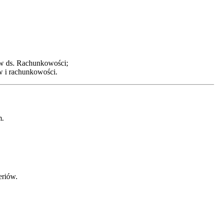
w ds. Rachunkowości;
w i rachunkowości.
m.
eriów.