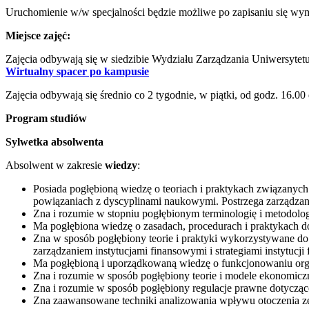
Uruchomienie w/w specjalności będzie możliwe po zapisaniu się wy
Miejsce zajęć:
Zajęcia odbywają się w siedzibie Wydziału Zarządzania Uniwersytet
Wirtualny spacer po kampusie
Zajęcia odbywają się średnio co 2 tygodnie, w piątki, od godz. 16.00 
Program studiów
Sylwetka absolwenta
Absolwent w zakresie
wiedzy
:
Posiada pogłębioną wiedzę o teoriach i praktykach związanyc
powiązaniach z dyscyplinami naukowymi. Postrzega zarządzani
Zna i rozumie w stopniu pogłębionym terminologię i metodolog
Ma pogłębiona wiedzę o zasadach, procedurach i praktykach do
Zna w sposób pogłębiony teorie i praktyki wykorzystywane d
zarządzaniem instytucjami finansowymi i strategiami instytucji
Ma pogłębioną i uporządkowaną wiedzę o funkcjonowaniu organiz
Zna i rozumie w sposób pogłębiony teorie i modele ekonomiczn
Zna i rozumie w sposób pogłębiony regulacje prawne dotyczące
Zna zaawansowane techniki analizowania wpływu otoczenia zew