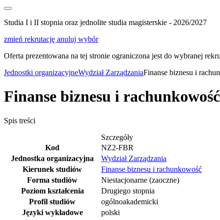
Studia I i II stopnia oraz jednolite studia magisterskie - 2026/2027
zmień rekrutację
anuluj wybór
Oferta prezentowana na tej stronie ograniczona jest do wybranej rekrut
Jednostki organizacyjne
Wydział Zarządzania
Finanse biznesu i rachun
Finanse biznesu i rachunkowość,
Spis treści
Szczegóły
Kod
NZ2-FBR
Jednostka organizacyjna
Wydział Zarządzania
Kierunek studiów
Finanse biznesu i rachunkowość
Forma studiów
Niestacjonarne (zaoczne)
Poziom kształcenia
Drugiego stopnia
Profil studiów
ogólnoakademicki
Języki wykładowe
polski