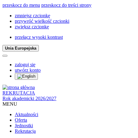
przeskocz do menu
przeskocz do treści strony
zmniejsz czcionkę
przywróć wielkość czcionki
zwiększ czcionkę
przełącz wysoki kontrast
Unia Europejska
zaloguj się
utwórz konto
REKRUTACJA
Rok akademicki 2026/2027
MENU
Aktualności
Oferta
Jednostki
Rekrutacja