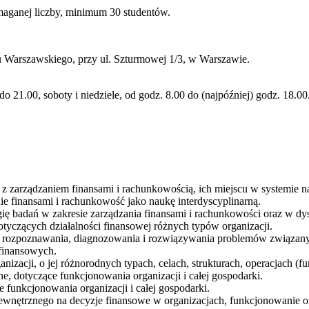
maganej liczby, minimum 30 studentów.
u Warszawskiego, przy ul. Szturmowej 1/3, w Warszawie.
do 21.00, soboty i niedziele, od godz. 8.00 do (najpóźniej) godz. 18.00
h z zarządzaniem finansami i rachunkowością, ich miejscu w systemie
e finansami i rachunkowość jako naukę interdyscyplinarną.
ię badań w zakresie zarządzania finansami i rachunkowości oraz w dy
tyczących działalności finansowej różnych typów organizacji.
o rozpoznawania, diagnozowania i rozwiązywania problemów związanyc
 finansowych.
acji, o jej różnorodnych typach, celach, strukturach, operacjach (fun
e, dotyczące funkcjonowania organizacji i całej gospodarki.
 funkcjonowania organizacji i całej gospodarki.
nętrznego na decyzje finansowe w organizacjach, funkcjonowanie orga