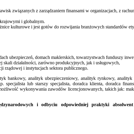
jawisk związanych z zarządzaniem finansami w organizacjach, z rachu
 krajowymi i globalnym.
żnice kulturowe i jest gotów do rozwijania branżowych standardów et
adach ubezpieczeń, domach maklerskich, towarzystwach funduszy inwe
j skali działalności, zarówno produkcyjnych, jak i usługowych,
cji rządowej i instytucjach sektora publicznego.
ityk bankowy, analityk ubezpieczeniowy, analityk rynkowy, analityk 
. specjalista lub starszy specjalista, doradca klienta, doradca f
ożliwość wykonywania zawodów licencjonowanych, takich jak: makle
ędzynarodowych i odbyciu odpowiedniej praktyki absolw