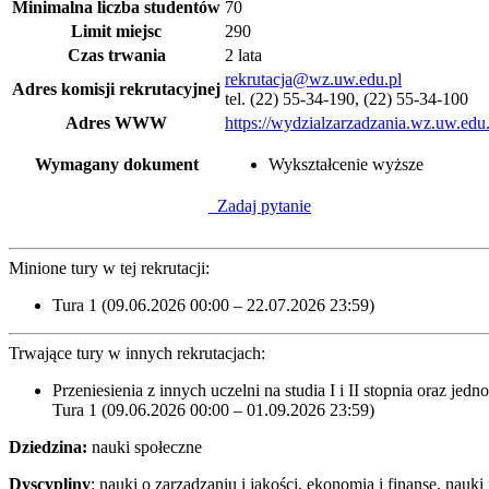
Minimalna liczba studentów
70
Limit miejsc
290
Czas trwania
2 lata
rekrutacja@wz.uw.edu.pl
Adres komisji rekrutacyjnej
tel. (22) 55-34-190, (22) 55-34-100
Adres WWW
https://wydzialzarzadzania.wz.uw.edu.
Wymagany dokument
Wykształcenie wyższe
Zadaj pytanie
Minione tury w tej rekrutacji:
Tura 1 (09.06.2026 00:00 – 22.07.2026 23:59)
Trwające tury w innych rekrutacjach:
Przeniesienia z innych uczelni na studia I i II stopnia oraz jedn
Tura 1 (09.06.2026 00:00 – 01.09.2026 23:59)
Dziedzina:
nauki społeczne
Dyscypliny
: nauki o zarządzaniu i jakości, ekonomia i finanse, nauk