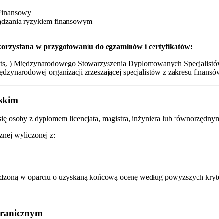
 Finansowy
rządzania ryzykiem finansowym
ykorzystana w przygotowaniu do egzaminów i certyfikatów:
nts, ) Międzynarodowego Stowarzyszenia Dyplomowanych Specjalistó
ędzynarodowej organizacji zrzeszającej specjalistów z zakresu finansó
lskim
się osoby z dyplomem licencjata, magistra, inżyniera lub równorzędny
znej wyliczonej z:
ządzoną w oparciu o uzyskaną końcową ocenę według powyższych kryt
granicznym