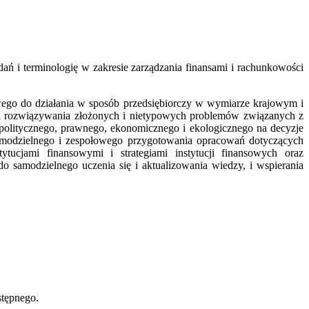
ań i terminologię w zakresie zarządzania finansami i rachunkowości
owego do działania w sposób przedsiębiorczy w wymiarze krajowym i
 i rozwiązywania złożonych i nietypowych problemów związanych z
 politycznego, prawnego, ekonomicznego i ekologicznego na decyzje
 samodzielnego i zespołowego przygotowania opracowań dotyczących
ucjami finansowymi i strategiami instytucji finansowych oraz
 samodzielnego uczenia się i aktualizowania wiedzy, i wspierania
stępnego.