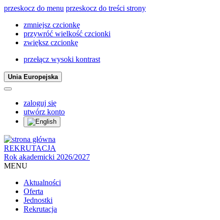
przeskocz do menu
przeskocz do treści strony
zmniejsz czcionkę
przywróć wielkość czcionki
zwiększ czcionkę
przełącz wysoki kontrast
Unia Europejska
zaloguj się
utwórz konto
REKRUTACJA
Rok akademicki 2026/2027
MENU
Aktualności
Oferta
Jednostki
Rekrutacja