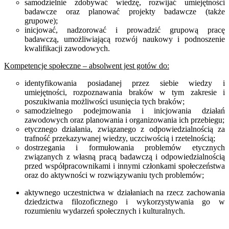
samodzielnie zdobywać wiedzę, rozwijać umiejętności
badawcze oraz planować projekty badawcze (także
grupowe);
inicjować, nadzorować i prowadzić grupową pracę
badawczą, umożliwiającą rozwój naukowy i podnoszenie
kwalifikacji zawodowych.
Kompetencje społeczne – absolwent jest gotów do:
identyfikowania posiadanej przez siebie wiedzy i
umiejętności, rozpoznawania braków w tym zakresie i
poszukiwania możliwości usunięcia tych braków;
samodzielnego podejmowania i inicjowania działań
zawodowych oraz planowania i organizowania ich przebiegu;
etycznego działania, związanego z odpowiedzialnością za
trafność przekazywanej wiedzy, uczciwością i rzetelnością;
dostrzegania i formułowania problemów etycznych
związanych z własną pracą badawczą i odpowiedzialnością
przed współpracownikami i innymi członkami społeczeństwa
oraz do aktywności w rozwiązywaniu tych problemów;
aktywnego uczestnictwa w działaniach na rzecz zachowania
dziedzictwa filozoficznego i wykorzystywania go w
rozumieniu wydarzeń społecznych i kulturalnych.