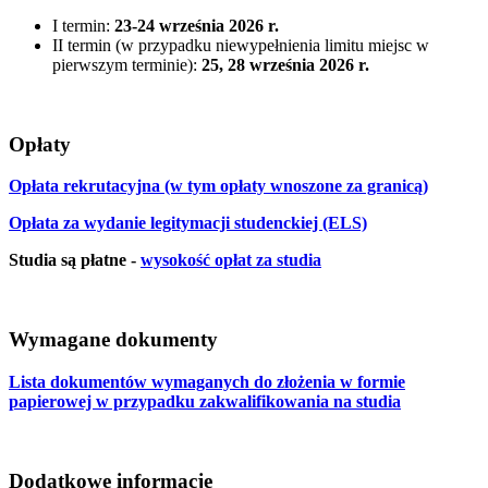
I termin:
23-24 września 2026 r.
II termin (w przypadku niewypełnienia limitu miejsc w
pierwszym terminie):
25, 28 września 2026 r.
Opłaty
Opłata rekrutacyjna (w tym opłaty wnoszone za granicą)
Opłata za wydanie legitymacji studenckiej (ELS)
Studia są płatne -
wysokość opłat za studia
Wymagane dokumenty
Lista dokumentów wymaganych do złożenia w formie
papierowej w przypadku zakwalifikowania na studia
Dodatkowe informacje