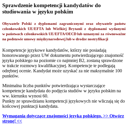
Sprawdzenie kompetencji kandydatów do
studiowania w języku polskim
Obywatele Polski z dyplomami zagranicznymi oraz obywatele państw
członkowskich UE/EFTA lub Wielkiej Brytanii z dyplomami wydanymi
w państwach członkowskich UE/EFTA/OECD lub uznanymi za równoważne
na podstawie umowy międzynarodowej lub w drodze nostryfikacji
Kompetencje językowe kandydatów, którzy nie posiadają
honorowanego przez UW dokumentu potwierdzającego znajomość
języka polskiego na poziomie co najmniej B2, zostaną sprawdzone
w trakcie rozmowy kwalifikacyjnej. Kompetencje te podlegają
odrębnej ocenie. Kandydat może uzyskać za nie maksymalnie 100
punktów.
Minimalna liczba punktów potwierdzająca wystarczające
kompetencje kandydata do podjęcia studiów w języku polskim na
ww. kierunku wynosi 60.
Punkty ze sprawdzianu kompetencji językowych nie wliczają się do
końcowej punktacji kandydata.
Wymagania dotyczące znajomości języka polskiego. >> Otwórz
stronę! <<