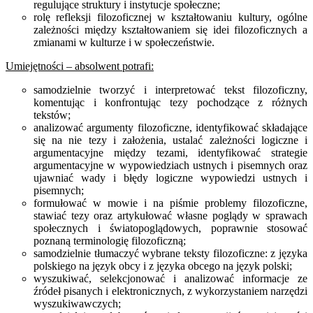
regulujące struktury i instytucje społeczne;
rolę refleksji filozoficznej w kształtowaniu kultury, ogólne
zależności między kształtowaniem się idei filozoficznych a
zmianami w kulturze i w społeczeństwie.
Umiejętności – absolwent potrafi:
samodzielnie tworzyć i interpretować tekst filozoficzny,
komentując i konfrontując tezy pochodzące z różnych
tekstów;
analizować argumenty filozoficzne, identyfikować składające
się na nie tezy i założenia, ustalać zależności logiczne i
argumentacyjne między tezami, identyfikować strategie
argumentacyjne w wypowiedziach ustnych i pisemnych oraz
ujawniać wady i błędy logiczne wypowiedzi ustnych i
pisemnych;
formułować w mowie i na piśmie problemy filozoficzne,
stawiać tezy oraz artykułować własne poglądy w sprawach
społecznych i światopoglądowych, poprawnie stosować
poznaną terminologię filozoficzną;
samodzielnie tłumaczyć wybrane teksty filozoficzne: z języka
polskiego na język obcy i z języka obcego na język polski;
wyszukiwać, selekcjonować i analizować informacje ze
źródeł pisanych i elektronicznych, z wykorzystaniem narzędzi
wyszukiwawczych;