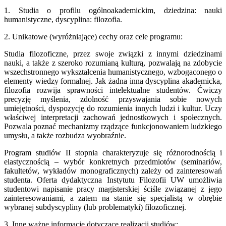
1. Studia o profilu ogólnoakademickim, dziedzina: nauki
humanistyczne, dyscyplina: filozofia.
2. Unikatowe (wyróżniające) cechy oraz cele programu:
Studia filozoficzne, przez swoje związki z innymi dziedzinami
nauki, a także z szeroko rozumianą kulturą, pozwalają na zdobycie
wszechstronnego wykształcenia humanistycznego, wzbogaconego o
elementy wiedzy formalnej. Jak żadna inna dyscyplina akademicka,
filozofia rozwija sprawności intelektualne studentów. Ćwiczy
precyzję myślenia, zdolność przyswajania sobie nowych
umiejętności, dyspozycję do rozumienia innych ludzi i kultur. Uczy
właściwej interpretacji zachowań jednostkowych i społecznych.
Pozwala poznać mechanizmy rządzące funkcjonowaniem ludzkiego
umysłu, a także rozbudza wyobraźnie.
Program studiów II stopnia charakteryzuje się różnorodnością i
elastycznością – wybór konkretnych przedmiotów (seminariów,
fakultetów, wykładów monograficznych) zależy od zainteresowań
studenta. Oferta dydaktyczna Instytutu Filozofii UW umożliwia
studentowi napisanie pracy magisterskiej ściśle związanej z jego
zainteresowaniami, a zatem na stanie się specjalistą w obrębie
wybranej subdyscypliny (lub problematyki) filozoficznej.
3. Inne ważne informacje dotyczące realizacji studiów: