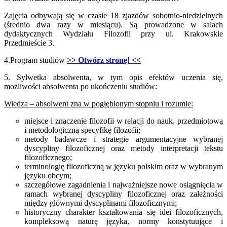
Zajęcia odbywają się w czasie 18 zjazdów sobotnio-niedzielnych
(średnio dwa razy w miesiącu). Są prowadzone w salach
dydaktycznych Wydziału Filozofii przy ul. Krakowskie
Przedmieście 3.
4.Program studiów
>> Otwórz stronę! <<
5. Sylwetka absolwenta, w tym opis efektów uczenia się,
możliwości absolwenta po ukończeniu studiów:
Wiedza – absolwent zna w pogłębionym stopniu i rozumie:
miejsce i znaczenie filozofii w relacji do nauk, przedmiotową
i metodologiczną specyfikę filozofii;
metody badawcze i strategie argumentacyjne wybranej
dyscypliny filozoficznej oraz metody interpretacji tekstu
filozoficznego;
terminologię filozoficzną w języku polskim oraz w wybranym
języku obcym;
szczegółowe zagadnienia i najważniejsze nowe osiągnięcia w
ramach wybranej dyscypliny filozoficznej oraz zależności
między głównymi dyscyplinami filozoficznymi;
historyczny charakter kształtowania się idei filozoficznych,
kompleksową naturę języka, normy konstytuujące i