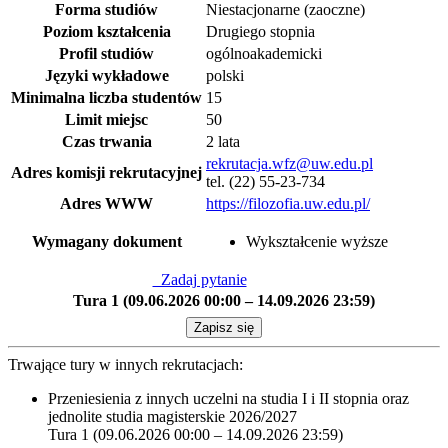
Forma studiów
Niestacjonarne (zaoczne)
Poziom kształcenia
Drugiego stopnia
Profil studiów
ogólnoakademicki
Języki wykładowe
polski
Minimalna liczba studentów
15
Limit miejsc
50
Czas trwania
2 lata
rekrutacja.wfz@uw.edu.pl
Adres komisji rekrutacyjnej
tel. (22) 55-23-734
Adres WWW
https://filozofia.uw.edu.pl/
Wymagany dokument
Wykształcenie wyższe
Zadaj pytanie
Tura 1 (09.06.2026 00:00 – 14.09.2026 23:59)
Zapisz się
Trwające tury w innych rekrutacjach:
Przeniesienia z innych uczelni na studia I i II stopnia oraz
jednolite studia magisterskie 2026/2027
Tura 1 (09.06.2026 00:00 – 14.09.2026 23:59)