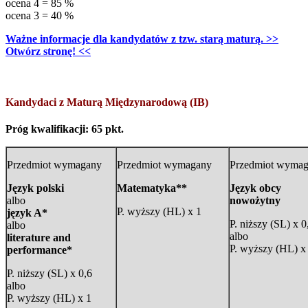
ocena 4 = 85 %
ocena 3 = 40 %
Ważne informacje dla kandydatów z tzw. starą maturą. >>
Otwórz stronę! <<
Kandydaci z Maturą Międzynarodową (IB)
Próg kwalifikacji: 65 pkt.
Przedmiot wymagany
Przedmiot wymagany
Przedmiot wyma
Język polski
Matematyka**
Język obcy
albo
nowożytny
P. wyższy (HL) x 1
język A*
P. niższy (SL) x 0
albo
albo
literature and
P. wyższy (HL) x
performance*
P. niższy (SL) x 0,6
albo
P. wyższy (HL) x 1