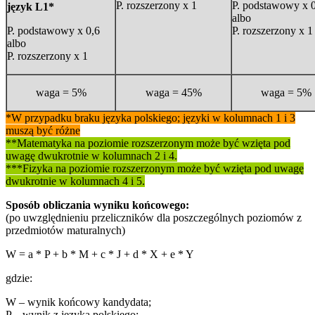
P. rozszerzony x 1
P. podstawowy x 
język L1*
albo
P. podstawowy x 0,6
P. rozszerzony x 1
albo
P. rozszerzony x 1
waga = 5%
waga = 45%
waga = 5%
*W przypadku braku języka polskiego; języki w kolumnach 1 i 3
muszą być różne
**Matematyka na poziomie rozszerzonym może być wzięta pod
uwagę dwukrotnie w kolumnach 2 i 4.
***Fizyka na
poziomie rozszerzonym
może być wzięta pod uwagę
dwukrotnie w kolumnach 4 i 5.
Sposób obliczania wyniku końcowego:
(po uwzględnieniu przeliczników dla poszczególnych poziomów z
przedmiotów maturalnych)
W = a * P + b * M + c * J + d * X + e * Y
gdzie:
W – wynik końcowy kandydata;
P – wynik z języka polskiego;