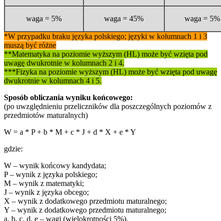
waga = 5%
waga = 45%
waga = 5%
*W przypadku braku języka polskiego; języki w kolumnach 1 i 3
muszą być różne
**Matematyka na poziomie wyższym (HL) może być wzięta pod
uwagę dwukrotnie w kolumnach 2 i 4.
***Fizyka na poziomie wyższym (HL) może być wzięta pod uwagę
dwukrotnie w kolumnach 4 i 5.
Sposób obliczania wyniku końcowego:
(po uwzględnieniu przeliczników dla poszczególnych poziomów z
przedmiotów maturalnych)
W = a * P + b * M + c * J + d * X + e * Y
gdzie:
W – wynik końcowy kandydata;
P – wynik z języka polskiego;
M – wynik z matematyki;
J – wynik z języka obcego;
X – wynik z dodatkowego przedmiotu maturalnego;
Y – wynik z dodatkowego przedmiotu maturalnego;
a, b, c, d, e – wagi (wielokrotności 5%).