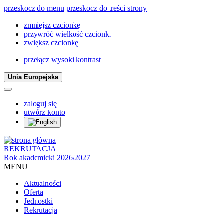
przeskocz do menu
przeskocz do treści strony
zmniejsz czcionkę
przywróć wielkość czcionki
zwiększ czcionkę
przełącz wysoki kontrast
Unia Europejska
zaloguj się
utwórz konto
REKRUTACJA
Rok akademicki 2026/2027
MENU
Aktualności
Oferta
Jednostki
Rekrutacja