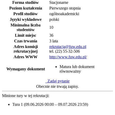
Forma studiów
Stacjonarne
Poziom kształcenia
Pierwszego stopnia
Profil studiów
ogólnoakademicki
Języki wykładowe
polski
Minimalna liczba
10
studentów
Limit miejsc
36
Czas trwania
3 lata
Adres komisji
rekrutacja@fuw.edu.pl
rekrutacyjnej
tel. (22) 55-32-506
Adres WWW
http://www.fuw.edu.pl/
Matura lub dokument
Wymagany dokument
równoważny
Zadaj pytanie
Obecnie nie trwają zapisy.
Minione tury w tej rekrutacji:
Tura 1 (09.06.2026 00:00 – 09.07.2026 23:59)