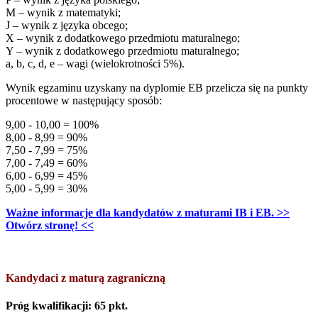
M – wynik z matematyki;
J – wynik z języka obcego;
X – wynik z dodatkowego przedmiotu maturalnego;
Y – wynik z dodatkowego przedmiotu maturalnego;
a, b, c, d, e – wagi (wielokrotności 5%).
Wynik egzaminu uzyskany na dyplomie EB przelicza się na punkty
procentowe w następujący sposób:
9,00 - 10,00 = 100%
8,00 - 8,99 = 90%
7,50 - 7,99 = 75%
7,00 - 7,49 = 60%
6,00 - 6,99 = 45%
5,00 - 5,99 = 30%
Ważne informacje dla kandydatów z maturami IB i EB. >>
Otwórz stronę! <<
Kandydaci z maturą zagraniczną
Próg kwalifikacji: 65 pkt.