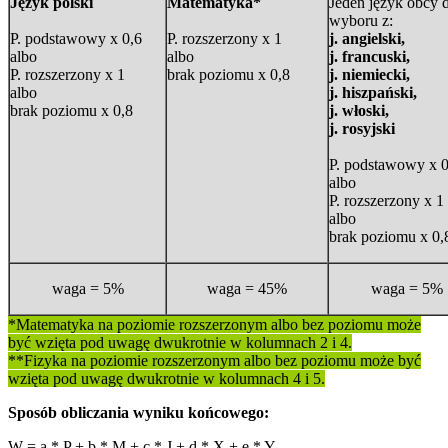
Język polski
Matematyka*
Jeden język obcy 
wyboru z:
P. podstawowy x 0,6
P. rozszerzony x 1
j. angielski,
albo
albo
j. francuski,
P. rozszerzony x 1
brak poziomu x 0,8
j. niemiecki,
albo
j. hiszpański,
brak poziomu x 0,8
j. włoski,
j. rosyjski
P. podstawowy x 0
albo
P. rozszerzony x 1
albo
brak poziomu x 0,
waga = 5%
waga = 45%
waga = 5%
*Matematyka na poziomie rozszerzonym albo bez poziomu może
być wzięta pod uwagę dwukrotnie w kolumnach 2 i 4.
**Fizyka na poziomie rozszerzonym albo bez poziomu może być
wzięta pod uwagę dwukrotnie w kolumnach 4 i 5.
Sposób obliczania wyniku końcowego:
W = a * P + b * M + c * J + d * X + e * Y