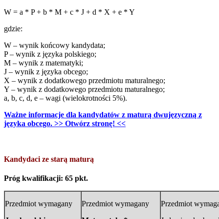
W = a * P + b * M + c * J + d * X + e * Y
gdzie:
W – wynik końcowy kandydata;
P – wynik z języka polskiego;
M – wynik z matematyki;
J – wynik z języka obcego;
X – wynik z dodatkowego przedmiotu maturalnego;
Y – wynik z dodatkowego przedmiotu maturalnego;
a, b, c, d, e – wagi (wielokrotności 5%).
Ważne informacje dla kandydatów z maturą dwujęzyczną z
języka obcego. >> Otwórz stronę! <<
Kandydaci ze starą maturą
Próg kwalifikacji: 65 pkt.
Przedmiot wymagany
Przedmiot wymagany
Przedmiot wymag