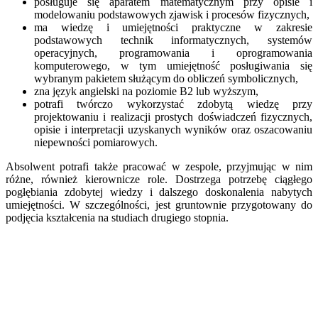
posługuje się aparatem matematycznym przy opisie i
modelowaniu podstawowych zjawisk i procesów fizycznych,
ma wiedzę i umiejętności praktyczne w zakresie
podstawowych technik informatycznych, systemów
operacyjnych, programowania i oprogramowania
komputerowego, w tym umiejętność posługiwania się
wybranym pakietem służącym do obliczeń symbolicznych,
zna język angielski na poziomie B2 lub wyższym,
potrafi twórczo wykorzystać zdobytą wiedzę przy
projektowaniu i realizacji prostych doświadczeń fizycznych,
opisie i interpretacji uzyskanych wyników oraz oszacowaniu
niepewności pomiarowych.
Absolwent potrafi także pracować w zespole, przyjmując w nim
różne, również kierownicze role. Dostrzega potrzebę ciągłego
pogłębiania zdobytej wiedzy i dalszego doskonalenia nabytych
umiejętności. W szczególności, jest gruntownie przygotowany do
podjęcia kształcenia na studiach drugiego stopnia.