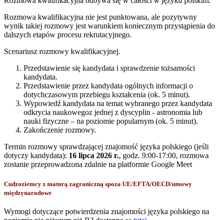
Rozmowa kwalifikacyjna odbywa się w całości w języku polskim.
Rozmowa kwalifikacyjna nie jest punktowana, ale pozytywny
wynik takiej rozmowy jest warunkiem koniecznym przystąpienia do
dalszych etapów procesu rekrutacyjnego.
Scenariusz rozmowy kwalifikacyjnej.
Przedstawienie się kandydata i sprawdzenie tożsamości
kandydata.
Przedstawienie przez kandydata ogólnych informacji o
dotychczasowym przebiegu kształcenia (ok. 5 minut).
Wypowiedź kandydata na temat wybranego przez kandydata
odkrycia naukowegoz jednej z dyscyplin - astronomia lub
nauki fizyczne – na poziomie popularnym (ok. 5 minut).
Zakończenie rozmowy.
Termin rozmowy sprawdzającej znajomość języka polskiego (jeśli
dotyczy kandydata):
16 lipca 2026 r.
, godz. 9:00-17:00, rozmowa
zostanie przeprowadzona zdalnie na platformie Google Meet
Cudzoziemcy z maturą zagraniczną spoza UE/EFTA/OECD/umowy
międzynarodowe
Wymogi dotyczące potwierdzenia znajomości języka polskiego na