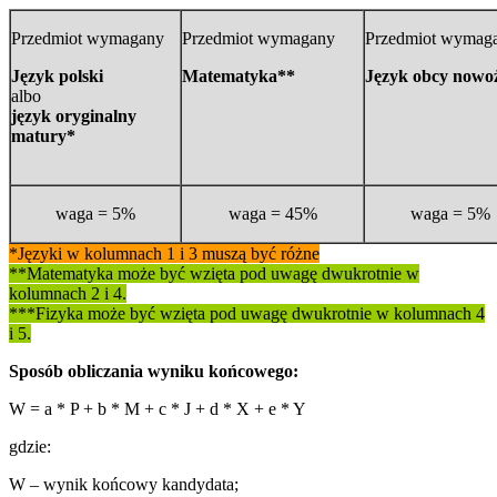
Przedmiot wymagany
Przedmiot wymagany
Przedmiot wymag
Język polski
Matematyka**
Język obcy nowo
albo
język oryginalny
matury*
waga = 5%
waga = 45%
waga = 5%
*Języki w kolumnach 1 i 3 muszą być różne
**Matematyka może być wzięta pod uwagę dwukrotnie w
kolumnach 2 i 4.
***Fizyka
może być wzięta pod uwagę dwukrotnie w kolumnach 4
i 5.
Sposób obliczania wyniku końcowego:
W = a * P + b * M + c * J + d * X + e * Y
gdzie:
W – wynik końcowy kandydata;