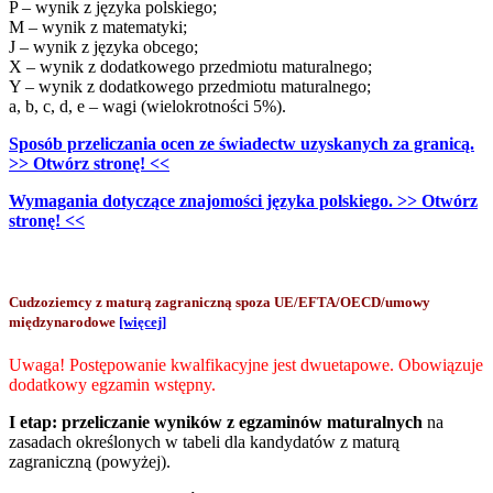
P – wynik z języka polskiego;
M – wynik z matematyki;
J – wynik z języka obcego;
X – wynik z dodatkowego przedmiotu maturalnego;
Y – wynik z dodatkowego przedmiotu maturalnego;
a, b, c, d, e – wagi (wielokrotności 5%).
Sposób przeliczania ocen ze świadectw uzyskanych za granicą.
>> Otwórz stronę! <<
Wymagania dotyczące znajomości języka polskiego. >> Otwórz
stronę! <<
Cudzoziemcy z maturą zagraniczną spoza UE/EFTA/OECD/umowy
międzynarodowe
[więcej]
Uwaga! Postępowanie kwalfikacyjne jest dwuetapowe. Obowiązuje
dodatkowy egzamin wstępny.
I etap:
przeliczanie wyników z egzaminów maturalnych
na
zasadach określonych w tabeli dla kandydatów z maturą
zagraniczną (powyżej).