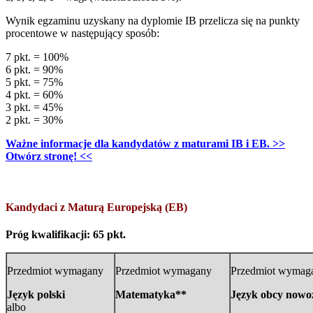
Wynik egzaminu uzyskany na dyplomie IB przelicza się na punkty
procentowe w następujący sposób:
7 pkt. = 100%
6 pkt. = 90%
5 pkt. = 75%
4 pkt. = 60%
3 pkt. = 45%
2 pkt. = 30%
Ważne informacje dla kandydatów z maturami IB i EB. >>
Otwórz stronę! <<
Kandydaci z Maturą Europejską (EB)
Próg kwalifikacji: 65 pkt.
Przedmiot wymagany
Przedmiot wymagany
Przedmiot wymag
Język polski
Matematyka**
Język obcy nowo
albo