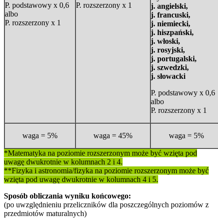
P. podstawowy x 0,6
P. rozszerzony x 1
j. angielski,
albo
j. francuski,
P. rozszerzony x 1
j. niemiecki,
j. hiszpański,
j. włoski,
j. rosyjski,
j. portugalski,
j. szwedzki,
j. słowacki
P. podstawowy x 0,6
albo
P. rozszerzony x 1
waga = 5%
waga = 45%
waga = 5%
*Matematyka na poziomie rozszerzonym może być wzięta pod
uwagę dwukrotnie w kolumnach 2 i 4.
**Fizyka i astronomia/fizyka na poziomie rozszerzonym może być
wzięta pod uwagę dwukrotnie w kolumnach 4 i 5.
Sposób obliczania wyniku końcowego:
(po uwzględnieniu przeliczników dla poszczególnych poziomów z
przedmiotów maturalnych)