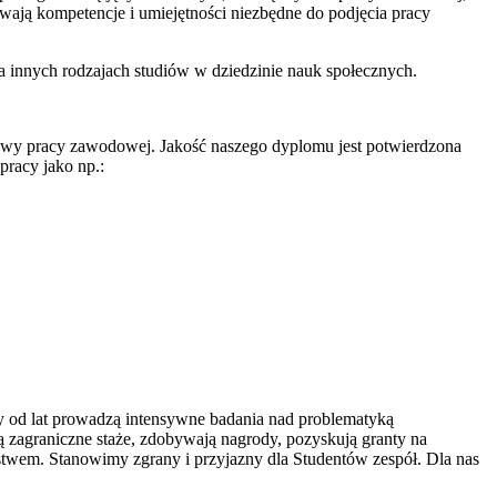
ają kompetencje i umiejętności niezbędne do podjęcia pracy
a innych rodzajach studiów w dziedzinie nauk społecznych.
tywy pracy zawodowej. Jakość naszego dyplomu jest potwierdzona
pracy jako np.:
od lat prowadzą intensywne badania nad problematyką
ą zagraniczne staże, zdobywają nagrody, pozyskują granty na
ństwem. Stanowimy zgrany i przyjazny dla Studentów zespół. Dla nas