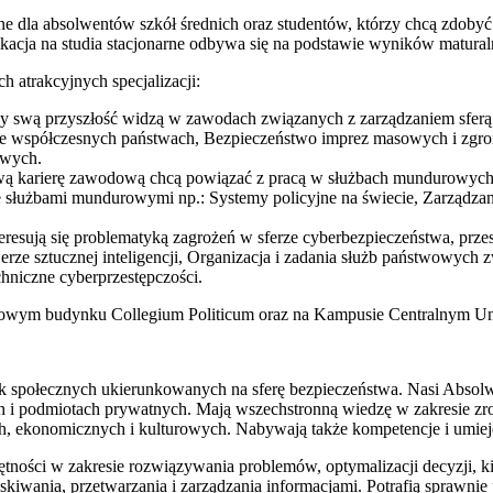
czone dla absolwentów szkół średnich oraz studentów, którzy chcą zdo
ikacja na studia stacjonarne odbywa się na podstawie wyników matural
h atrakcyjnych specjalizacji:
órzy swą przyszłość widzą w zawodach związanych z zarządzaniem sfer
 we współczesnych państwach, Bezpieczeństwo imprez masowych i zgr
owych.
 swą karierę zawodową chcą powiązać z pracą w służbach mundurowych np
nie służbami mundurowymi np.: Systemy policyjne na świecie, Zarząd
interesują się problematyką zagrożeń w sferze cyberbezpieczeństwa, pr
 erze sztucznej inteligencji, Organizacja i zadania służb państwowyc
chniczne cyberprzestępczości.
towym budynku Collegium Politicum oraz na Kampusie Centralnym Un
uk społecznych ukierunkowanych na sferę bezpieczeństwa. Nasi Absolw
ach i podmiotach prywatnych. Mają wszechstronną wiedzę w zakresie z
ch, ekonomicznych i kulturowych. Nabywają także kompetencje i umiej
ości w zakresie rozwiązywania problemów, optymalizacji decyzji, ki
yskiwania, przetwarzania i zarządzania informacjami. Potrafią sprawn