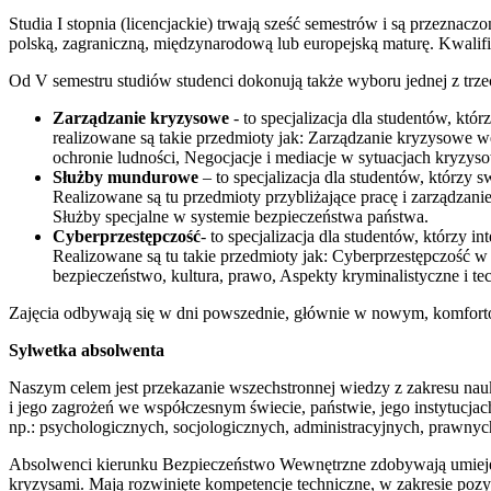
Studia I stopnia (licencjackie) trwają sześć semestrów i są przezna
polską, zagraniczną, międzynarodową lub europejską maturę. Kwalif
Od V semestru studiów studenci dokonują także wyboru jednej z trzec
Zarządzanie kryzysowe
- to specjalizacja dla studentów, kt
realizowane są takie przedmioty jak: Zarządzanie kryzysowe
ochronie ludności, Negocjacje i mediacje w sytuacjach kryzys
Służby mundurowe
– to specjalizacja dla studentów, którzy
Realizowane są tu przedmioty przybliżające pracę i zarządza
Służby specjalne w systemie bezpieczeństwa państwa.
Cyberprzestępczość
- to specjalizacja dla studentów, którzy 
Realizowane są tu takie przedmioty jak: Cyberprzestępczość w
bezpieczeństwo, kultura, prawo, Aspekty kryminalistyczne i te
Zajęcia odbywają się w dni powszednie, głównie w nowym, komfor
Sylwetka absolwenta
Naszym celem jest przekazanie wszechstronnej wiedzy z zakresu na
i jego zagrożeń we współczesnym świecie, państwie, jego instytucj
np.: psychologicznych, socjologicznych, administracyjnych, prawny
Absolwenci kierunku Bezpieczeństwo Wewnętrzne zdobywają umiejętn
kryzysami. Mają rozwinięte kompetencje techniczne, w zakresie poz