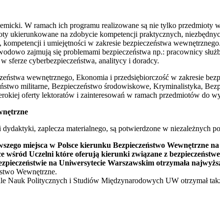
emicki. W ramach ich programu realizowane są nie tylko przedmioty wi
ioty ukierunkowane na zdobycie kompetencji praktycznych, niezbędny
zy, kompetencji i umiejętności w zakresie bezpieczeństwa wewnętrzne
zawodowo zajmują się problemami bezpieczeństwa np.: pracownicy służb
 w sferze cyberbezpieczeństwa, analitycy i doradcy.
ieczeństwa wewnętrznego, Ekonomia i przedsiębiorczość w zakresie be
stwo militarne, Bezpieczeństwo środowiskowe, Kryminalistyka, Bezpie
zerokiej oferty lektoratów i zainteresowań w ramach przedmiotów do
wnętrzne
i dydaktyki, zaplecza materialnego, są potwierdzone w niezależnych 
erwszego miejsca w Polsce kierunku Bezpieczeństwo Wewnętrzne 
e wśród Uczelni które oferują kierunki związane z bezpieczeństw
ezpieczeństwie na Uniwersytecie Warszawskim otrzymała najwyżs
eństwo Wewnętrzne.
le Nauk Politycznych i Studiów Międzynarodowych UW otrzymał ta