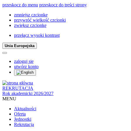
przeskocz do menu
przeskocz do treści strony
zmniejsz czcionkę
przywróć wielkość czcionki
zwiększ czcionkę
przełącz wysoki kontrast
Unia Europejska
zaloguj się
utwórz konto
REKRUTACJA
Rok akademicki 2026/2027
MENU
Aktualności
Oferta
Jednostki
Rekrutacja