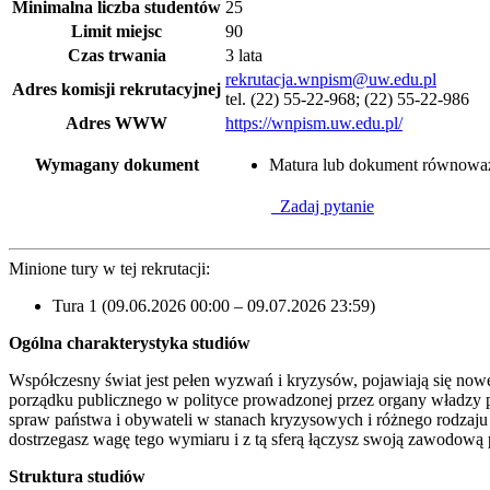
Minimalna liczba studentów
25
Limit miejsc
90
Czas trwania
3 lata
rekrutacja.wnpism@uw.edu.pl
Adres komisji rekrutacyjnej
tel. (22) 55-22-968; (22) 55-22-986
Adres WWW
https://wnpism.uw.edu.pl/
Wymagany dokument
Matura lub dokument równowa
Zadaj pytanie
Minione tury w tej rekrutacji:
Tura 1 (09.06.2026 00:00 – 09.07.2026 23:59)
Ogólna charakterystyka studiów
Współczesny świat jest pełen wyzwań i kryzysów, pojawiają się nowe
porządku publicznego w polityce prowadzonej przez organy władzy pu
spraw państwa i obywateli w stanach kryzysowych i różnego rodzaju z
dostrzegasz wagę tego wymiaru i z tą sferą łączysz swoją zawodową pr
Struktura studiów