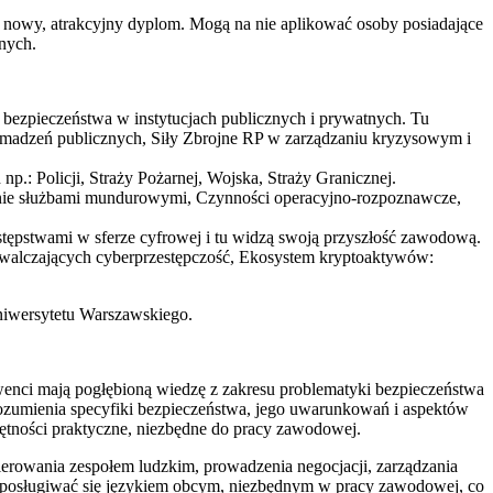
być nowy, atrakcyjny dyplom. Mogą na nie aplikować osoby posiadające
nych.
ą bezpieczeństwa w instytucjach publicznych i prywatnych. Tu
omadzeń publicznych, Siły Zbrojne RP w zarządzaniu kryzysowym i
.: Policji, Straży Pożarnej, Wojska, Straży Granicznej.
zanie służbami mundurowymi, Czynności operacyjno-rozpoznawcze,
zestępstwami w sferze cyfrowej i tu widzą swoją przyszłość zawodową.
h zwalczających cyberprzestępczość, Ekosystem kryptoaktywów:
iwersytetu Warszawskiego.
enci mają pogłębioną wiedzę z zakresu problematyki bezpieczeństwa
rozumienia specyfiki bezpieczeństwa, jego uwarunkowań i aspektów
ętności praktyczne, niezbędne do pracy zawodowej.
erowania zespołem ludzkim, prowadzenia negocjacji, zarządzania
ie posługiwać się językiem obcym, niezbędnym w pracy zawodowej, co