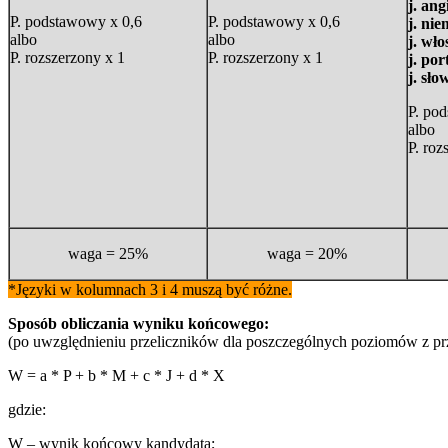
j. ang
P. podstawowy x 0,6
P. podstawowy x 0,6
j. nie
albo
albo
j. wło
P. rozszerzony x 1
P. rozszerzony x 1
j. por
j. sło
P. po
albo
P. roz
waga = 25%
waga = 20%
*Języki w kolumnach 3 i 4 muszą być różne.
Sposób obliczania wyniku końcowego:
(po uwzględnieniu przeliczników dla poszczególnych poziomów z p
W = a * P + b * M + c * J + d * X
gdzie:
W – wynik końcowy kandydata;