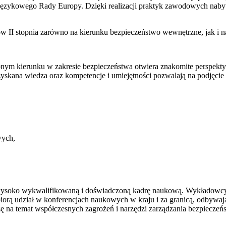
Językowego Rady Europy. Dzięki realizacji praktyk zawodowych nabyw
w II stopnia zarówno na kierunku bezpieczeństwo wewnętrzne, jak i n
nionym kierunku w zakresie bezpieczeństwa otwiera znakomite perspek
skana wiedza oraz kompetencje i umiejętności pozwalają na podjęcie 
wych,
ysoko wykwalifikowaną i doświadczoną kadrę naukową. Wykładowcy 
biorą udział w konferencjach naukowych w kraju i za granicą, odbywaj
zę na temat współczesnych zagrożeń i narzędzi zarządzania bezpiecze