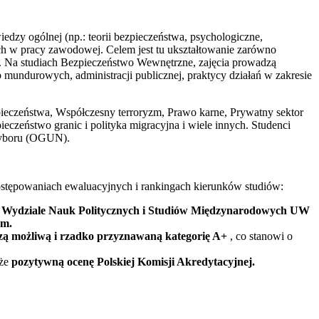
edzy ogólnej (np.: teorii bezpieczeństwa, psychologiczne,
ch w pracy zawodowej. Celem jest tu ukształtowanie zarówno
go. Na studiach Bezpieczeństwo Wewnętrzne, zajęcia prowadzą
 mundurowych, administracji publicznej, praktycy działań w zakresie
zpieczeństwa, Współczesny terroryzm, Prawo karne, Prywatny sektor
czeństwo granic i polityka migracyjna i wiele innych. Studenci
 wyboru (OGUN).
postępowaniach ewaluacyjnych i rankingach kierunków studiów:
na Wydziale Nauk Politycznych i Studiów Międzynarodowych UW
em.
zą możliwą i rzadko przyznawaną kategorię A+
, co stanowi o
kże
pozytywną ocenę Polskiej Komisji Akredytacyjnej.