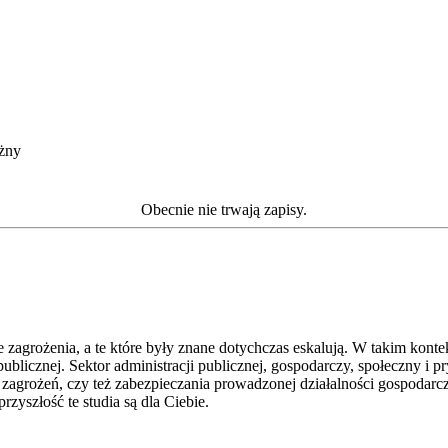
żny
Obecnie nie trwają zapisy.
 zagrożenia, a te które były znane dotychczas eskalują. W takim kon
blicznej. Sektor administracji publicznej, gospodarczy, społeczny i
agrożeń, czy też zabezpieczania prowadzonej działalności gospodarczej
zyszłość te studia są dla Ciebie.