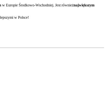
ch
w Europie Środkowo-Wschodniej. Jest również
największym
ajlepszymi w Polsce!