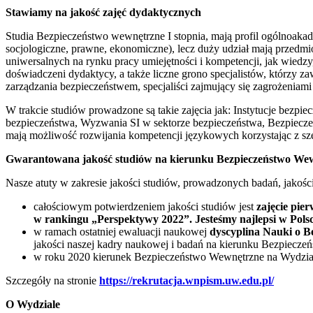
Stawiamy na jakość zajęć dydaktycznych
Studia Bezpieczeństwo wewnętrzne I stopnia, mają profil ogólnoakad
socjologiczne, prawne, ekonomiczne), lecz duży udział mają przedm
uniwersalnych na rynku pracy umiejętności i kompetencji, jak wied
doświadczeni dydaktycy, a także liczne grono specjalistów, którzy 
zarządzania bezpieczeństwem, specjaliści zajmujący się zagrożeniami
W trakcie studiów prowadzone są takie zajęcia jak: Instytucje bezp
bezpieczeństwa, Wyzwania SI w sektorze bezpieczeństwa, Bezpieczeń
mają możliwość rozwijania kompetencji językowych korzystając z s
Gwarantowana jakość studiów na kierunku Bezpieczeństwo We
Nasze atuty w zakresie jakości studiów, prowadzonych badań, jakośc
całościowym potwierdzeniem jakości studiów jest
zajęcie pi
w rankingu „Perspektywy 2022”. Jesteśmy najlepsi w Polsc
w ramach ostatniej ewaluacji naukowej
dyscyplina Nauki o B
jakości naszej kadry naukowej i badań na kierunku Bezpiecz
w roku 2020 kierunek Bezpieczeństwo Wewnętrzne na Wydzia
Szczegóły na stronie
https://rekrutacja.wnpism.uw.edu.pl/
O Wydziale