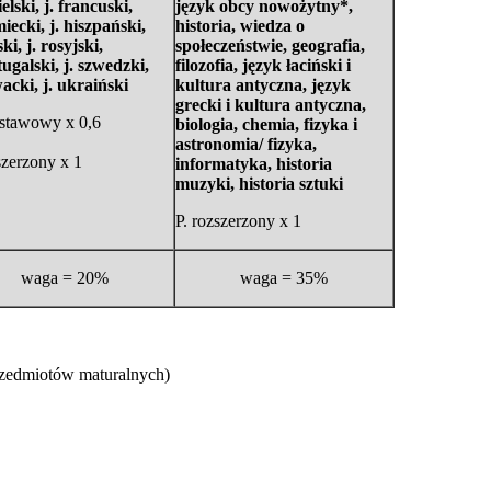
ielski, j. francuski,
język obcy nowożytny*,
miecki, j. hiszpański,
historia, wiedza o
ski, j. rosyjski,
społeczeństwie, geografia,
tugalski, j. szwedzki,
filozofia, język łaciński i
wacki, j. ukraiński
kultura antyczna, język
grecki i kultura antyczna,
dstawowy x 0,6
biologia, chemia, fizyka i
astronomia/ fizyka,
szerzony x 1
informatyka, historia
muzyki, historia sztuki
P. rozszerzony x 1
waga = 20%
waga = 35%
rzedmiotów maturalnych)