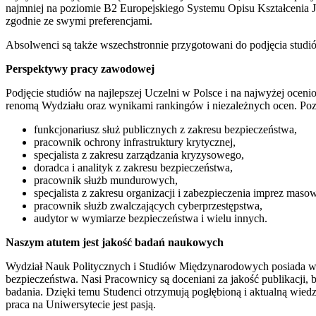
najmniej na poziomie B2 Europejskiego Systemu Opisu Kształcenia 
zgodnie ze swymi preferencjami.
Absolwenci są także wszechstronnie przygotowani do podjęcia studió
Perspektywy pracy zawodowej
Podjęcie studiów na najlepszej Uczelni w Polsce i na najwyżej oce
renomą Wydziału oraz wynikami rankingów i niezależnych ocen. Pozy
funkcjonariusz służ publicznych z zakresu bezpieczeństwa,
pracownik ochrony infrastruktury krytycznej,
specjalista z zakresu zarządzania kryzysowego,
doradca i analityk z zakresu bezpieczeństwa,
pracownik służb mundurowych,
specjalista z zakresu organizacji i zabezpieczenia imprez maso
pracownik służb zwalczających cyberprzestępstwa,
audytor w wymiarze bezpieczeństwa i wielu innych.
Naszym atutem jest jakość badań naukowych
Wydział Nauk Politycznych i Studiów Międzynarodowych posiada w
bezpieczeństwa. Nasi Pracownicy są doceniani za jakość publikacji, 
badania. Dzięki temu Studenci otrzymują pogłębioną i aktualną wied
praca na Uniwersytecie jest pasją.