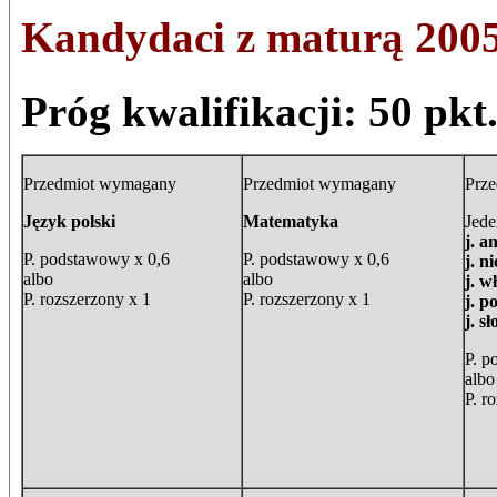
Kandydaci z maturą 2005
Próg kwalifikacji: 50 pkt
Przedmiot wymagany
Przedmiot wymagany
Prz
Język polski
Matematyka
Jede
j. a
P. podstawowy x 0,6
P. podstawowy x 0,6
j. n
albo
albo
j. w
P. rozszerzony x 1
P. rozszerzony x 1
j. p
j. s
P. p
albo
P. r