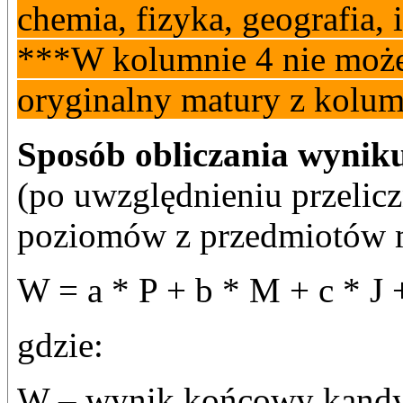
chemia, fizyka, geografia,
***W kolumnie 4 nie może
oryginalny matury z kolum
Sposób obliczania wynik
(po uwzględnieniu przelic
poziomów z przedmiotów 
W = a * P + b * M + c * J 
gdzie:
W – wynik końcowy kandy