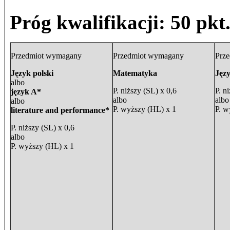
Próg kwalifikacji: 50 pkt
Przedmiot wymagany
Przedmiot wymagany
Prz
Język polski
Matematyka
Jęz
albo
P. niższy (SL) x 0,6
P. n
język A*
albo
albo
albo
P. wyższy (HL) x 1
P. w
literature and performance*
P. niższy (SL) x 0,6
albo
P. wyższy (HL) x 1