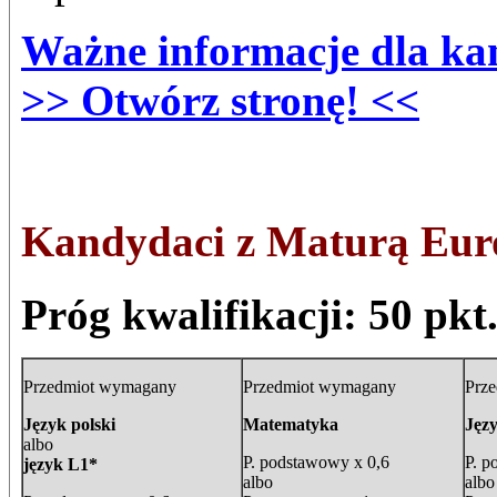
Ważne informacje dla ka
>> Otwórz stronę! <<
Kandydaci z Maturą Eur
Próg kwalifikacji: 50 pkt
Przedmiot wymagany
Przedmiot wymagany
Prz
Język polski
Matematyka
Jęz
albo
P. podstawowy x 0,6
P. p
język L1*
albo
albo