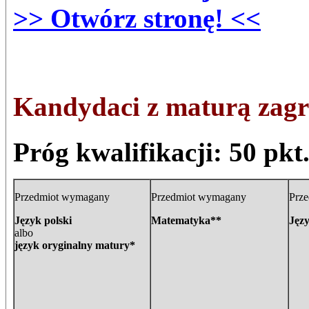
>> Otwórz stronę! <<
Kandydaci z maturą zagr
Próg kwalifikacji: 50 pkt
Przedmiot wymagany
Przedmiot wymagany
Prz
Język polski
Matematyka**
Jęz
albo
język oryginalny matury*