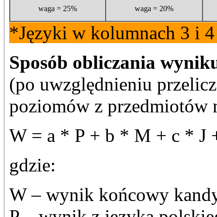
waga = 25%
waga = 20%
*Języki w kolumnach 3 i 4
Sposób obliczania wynik
(po uwzględnieniu przelic
poziomów z przedmiotów 
W = a * P + b * M + c * J 
gdzie:
W – wynik końcowy kandy
P – wynik z języka polskie