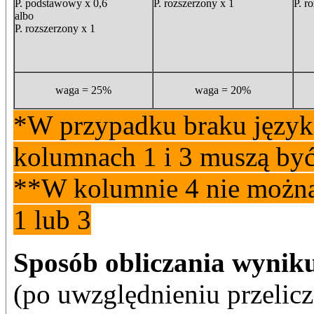
P. podstawowy x 0,6
P. rozszerzony x 1
P. r
albo
P. rozszerzony x 1
waga = 25%
waga = 20%
*W przypadku braku języka
kolumnach 1 i 3 muszą być
**W kolumnie 4 nie można
1 lub 3
Sposób obliczania wynik
(po uwzględnieniu przelic