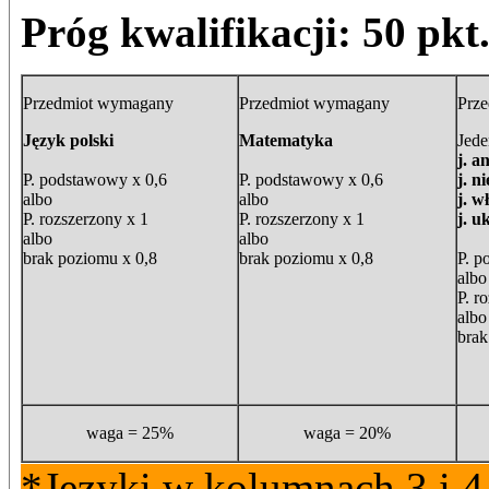
Próg kwalifikacji: 50 pkt
Przedmiot wymagany
Przedmiot wymagany
Prz
Język polski
Matematyka
Jede
j. a
P. podstawowy x 0,6
P. podstawowy x 0,6
j. n
albo
albo
j. w
P. rozszerzony x 1
P. rozszerzony x 1
j. u
albo
albo
brak poziomu x 0,8
brak poziomu x 0,8
P. p
albo
P. r
albo
brak
waga = 25%
waga = 20%
*Języki w kolumnach 3 i 4