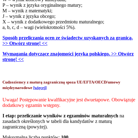
P – wynik z języka oryginalnego matury;
M – wynik z matematyki;
J – wynik z języka obcego;
X – wynik z dodatkowego przedmiotu maturalnego;
a, b, c, d – wagi (wielokrotności 5%).
Sposób przeliczania ocen ze świadectw uzyskanych za granicą.
>> Otwórz stronę! <<
Wymagania dotyczące znajomości języka polskiego. >> Otwórz
stronę! <<
Cudzoziemcy z maturą zagraniczną spoza UE/EFTA/OECD/umowy
międzynarodowe
[więcej]
Uwaga! Postępowanie kwalfikacyjne jest dwuetapowe. Obowiązuje
dodatkowy egzamin wstępny.
I etap:
przeliczanie wyników z egzaminów maturalnych
na
zasadach określonych w tabeli dla kandydatów z maturą
zagraniczną (powyżej).
Maksymalna liczba punktów:
100