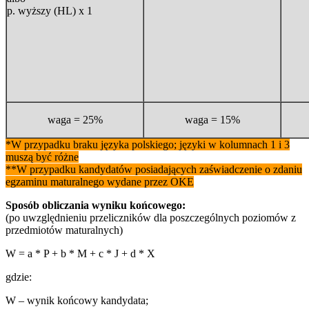
p. wyższy (HL) x 1
waga = 25%
waga = 15%
*W przypadku braku języka polskiego; języki w kolumnach 1 i 3
muszą być różne
**W przypadku kandydatów posiadających zaświadczenie o zdaniu
egzaminu maturalnego wydane przez OKE
Sposób obliczania wyniku końcowego:
(po uwzględnieniu przeliczników dla poszczególnych poziomów z
przedmiotów maturalnych)
W = a * P + b * M + c * J + d * X
gdzie:
W – wynik końcowy kandydata;