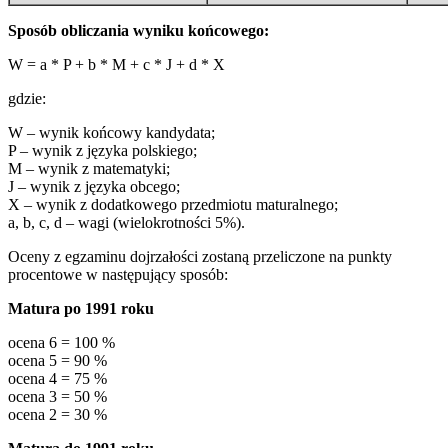
Sposób obliczania wyniku końcowego:
W = a * P + b * M + c * J + d * X
gdzie:
W – wynik końcowy kandydata;
P – wynik z języka polskiego;
M – wynik z matematyki;
J – wynik z języka obcego;
X – wynik z dodatkowego przedmiotu maturalnego;
a, b, c, d – wagi (wielokrotności 5%).
Oceny z egzaminu dojrzałości zostaną przeliczone na punkty
procentowe w następujący sposób:
Matura po 1991 roku
ocena 6 = 100 %
ocena 5 = 90 %
ocena 4 = 75 %
ocena 3 = 50 %
ocena 2 = 30 %