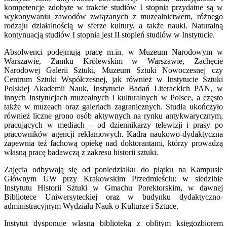
kompetencje zdobyte w trakcie studiów I stopnia przydatne są w
wykonywaniu zawodów związanych z muzealnictwem, różnego
rodzaju działalnością w sferze kultury, a także nauki. Naturalną
kontynuacją studiów I stopnia jest II stopień studiów w Instytucie.
Absolwenci podejmują pracę m.in. w Muzeum Narodowym w
Warszawie, Zamku Królewskim w Warszawie, Zachęcie
Narodowej Galerii Sztuki, Muzeum Sztuki Nowoczesnej czy
Centrum Sztuki Współczesnej, jak również w Instytucie Sztuki
Polskiej Akademii Nauk, Instytucie Badań Literackich PAN, w
innych instytucjach muzealnych i kulturalnych w Polsce, a często
także w muzeach oraz galeriach zagranicznych. Studia ukończyło
również liczne grono osób aktywnych na rynku antykwarycznym,
pracujących w mediach – od dziennikarzy telewizji i prasy po
pracowników agencji reklamowych. Kadra naukowo-dydaktyczna
zapewnia też fachową opiekę nad doktorantami, którzy prowadzą
własną pracę badawczą z zakresu historii sztuki.
Zajęcia odbywają się od poniedziałku do piątku na Kampusie
Głównym UW przy Krakowskim Przedmieściu: w siedzibie
Instytutu Historii Sztuki w Gmachu Porektorskim, w dawnej
Bibliotece Uniwersyteckiej oraz w budynku dydaktyczno-
administracyjnym Wydziału Nauk o Kulturze i Sztuce.
Instytut dysponuje własną biblioteką z obfitym księgozbiorem