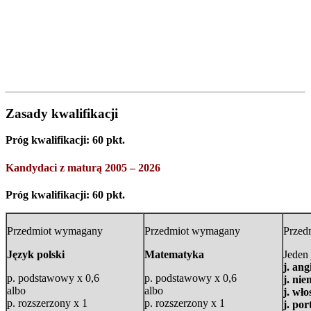
Zasady kwalifikacji
Próg kwalifikacji: 60 pkt.
Kandydaci z maturą 2005 – 2026
Próg kwalifikacji: 60 pkt.
Przedmiot wymagany
Przedmiot wymagany
Przed
Język polski
Matematyka
Jeden
j. ang
p. podstawowy x 0,6
p. podstawowy x 0,6
j. nie
albo
albo
j. wło
p. rozszerzony x 1
p. rozszerzony x 1
j. por