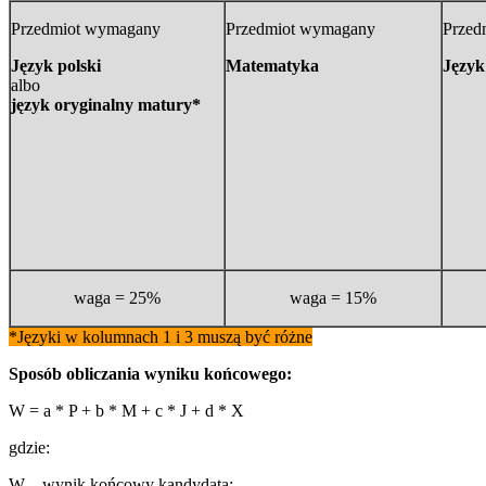
Przedmiot wymagany
Przedmiot wymagany
Przed
Język polski
Matematyka
Język
albo
język oryginalny matury*
waga = 25%
waga = 15%
*Języki w kolumnach 1 i 3 muszą być różne
Sposób obliczania wyniku końcowego:
W = a * P + b * M + c * J + d * X
gdzie:
W – wynik końcowy kandydata;