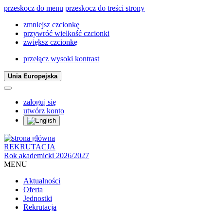
przeskocz do menu
przeskocz do treści strony
zmniejsz czcionkę
przywróć wielkość czcionki
zwiększ czcionkę
przełącz wysoki kontrast
Unia Europejska
zaloguj się
utwórz konto
REKRUTACJA
Rok akademicki 2026/2027
MENU
Aktualności
Oferta
Jednostki
Rekrutacja