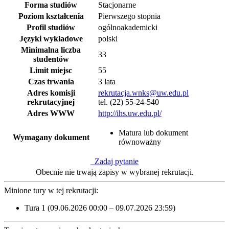
Forma studiów
Stacjonarne
Poziom kształcenia
Pierwszego stopnia
Profil studiów
ogólnoakademicki
Języki wykładowe
polski
Minimalna liczba
33
studentów
Limit miejsc
55
Czas trwania
3 lata
Adres komisji
rekrutacja.wnks@uw.edu.pl
rekrutacyjnej
tel. (22) 55-24-540
Adres WWW
http://ihs.uw.edu.pl/
Matura lub dokument
Wymagany dokument
równoważny
Zadaj pytanie
Obecnie nie trwają zapisy w wybranej rekrutacji.
Minione tury w tej rekrutacji:
Tura 1 (09.06.2026 00:00 – 09.07.2026 23:59)