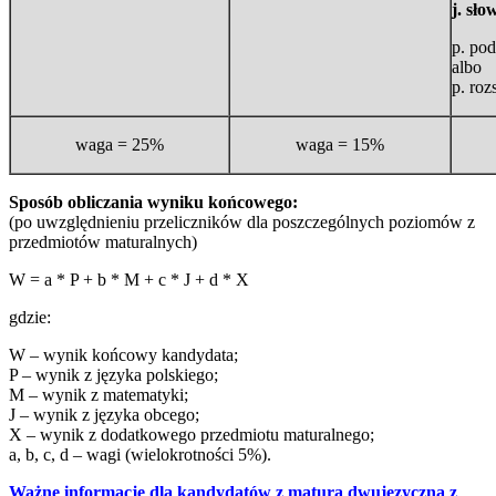
j. sło
p. po
albo
p. roz
waga = 25%
waga = 15%
Sposób obliczania wyniku końcowego:
(po uwzględnieniu przeliczników dla poszczególnych poziomów z
przedmiotów maturalnych)
W = a * P + b * M + c * J + d * X
gdzie:
W – wynik końcowy kandydata;
P – wynik z języka polskiego;
M – wynik z matematyki;
J – wynik z języka obcego;
X – wynik z dodatkowego przedmiotu maturalnego;
a, b, c, d – wagi (wielokrotności 5%).
Ważne informacje dla kandydatów z maturą dwujęzyczną z