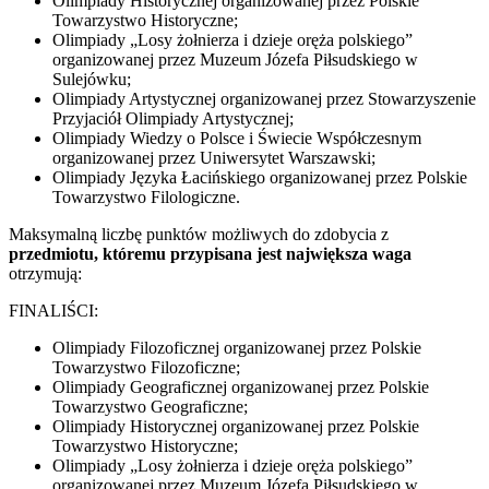
Olimpiady Historycznej organizowanej przez Polskie
Towarzystwo Historyczne;
Olimpiady „Losy żołnierza i dzieje oręża polskiego”
organizowanej przez Muzeum Józefa Piłsudskiego w
Sulejówku;
Olimpiady Artystycznej organizowanej przez Stowarzyszenie
Przyjaciół Olimpiady Artystycznej;
Olimpiady Wiedzy o Polsce i Świecie Współczesnym
organizowanej przez Uniwersytet Warszawski;
Olimpiady Języka Łacińskiego organizowanej przez Polskie
Towarzystwo Filologiczne.
Maksymalną liczbę punktów możliwych do zdobycia z
przedmiotu, któremu przypisana jest największa waga
otrzymują:
FINALIŚCI:
Olimpiady Filozoficznej organizowanej przez Polskie
Towarzystwo Filozoficzne;
Olimpiady Geograficznej organizowanej przez Polskie
Towarzystwo Geograficzne;
Olimpiady Historycznej organizowanej przez Polskie
Towarzystwo Historyczne;
Olimpiady „Losy żołnierza i dzieje oręża polskiego”
organizowanej przez Muzeum Józefa Piłsudskiego w