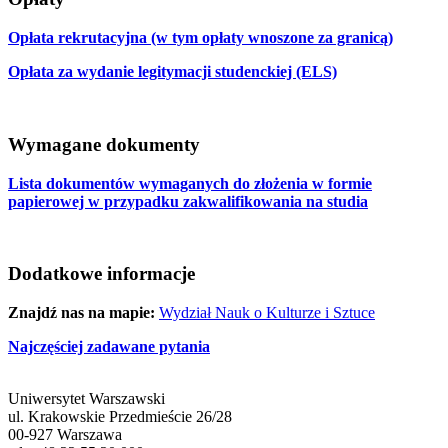
Opłata rekrutacyjna (w tym opłaty wnoszone za granicą)
Opłata za wydanie legitymacji studenckiej (ELS)
Wymagane dokumenty
Lista dokumentów wymaganych do złożenia w formie
papierowej w przypadku zakwalifikowania na studia
Dodatkowe informacje
Znajdź nas na mapie:
Wydział Nauk o Kulturze i Sztuce
Najczęściej zadawane pytania
Uniwersytet Warszawski
ul. Krakowskie Przedmieście 26/28
00-927 Warszawa