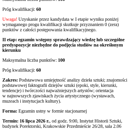
Próg kwalifikacji:
60
Uwaga!
Uzyskanie przez kandydata w I etapie wyniku poniżej
wymaganego progu kwalifikacji skutkuje przyznaniem 0 (zera)
punktów z całości postępowania kwalifikacyjnego.
II etap:
egzamin wstępny sprawdzający wiedzę lub szczególne
predyspozycje niezbędne do podjęcia studiów na określonym
kierunku
Maksymalna liczba punktów:
100
Próg kwalifikacji:
60
Zakres:
Podstawowa umiejętność analizy dzieła sztuki; znajomości
podstawowej faktografii dziejów sztuki (epoki, style, kierunki,
tendencje) i twórczości najważniejszych artystów; orientacja
w najnowszych zjawiskach życia artystycznego (wystawach,
muzeach i instytucjach kultury).
Forma:
Egzamin ustny w formie stacjonarnej
Termin:
16 lipca 2026 r.
, od godz. 9:00,
Instytut Historii Sztuki,
budynek Porektorski, Krakowskie Przedmieście 26/28, sala
2.06