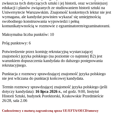
zwłaszcza tych dotyczących sztuki i jej historii, oraz wcześniejszej
edukacji i planów związanych ze studiowaniem historii sztuki na
Uniwersytecie Warszawskim. Znajomość konkretnych lektur nie jest
wymagana, ale kandydat powinien wykazać się umiejętnością
swobodnego konstruowania wypowiedzi i pełną
komunikatywnością w rozmowie z egzaminatorem/egzaminatorami.
Maksymalna liczba punktów: 10
Próg punktowy: 6
Potwierdzenie przez komisję rekrutacyjną wystarczającej
znajomości języka polskiego (na poziomie co najmniej B2) jest
warunkiem dopuszczenia kandydata do dalszego postępowania
rekrutacyjnego.
Punktacja z rozmowy sprawdzającej znajomość języka polskiego
nie jest wliczana do punktacji końcowej kandydata.
Termin rozmowy sprawdzającej znajomość języka polskiego (jeśli
dotyczy kandydata):
16 lipca 2026 r.
, od godz. 9:00,
Instytut
Historii Sztuki, budynek Porektorski, Krakowskie Przedmieście
26/28, sala
2.06
Cudzoziemcy z maturą zagraniczną spoza UE/EFTA/OECD/umowy