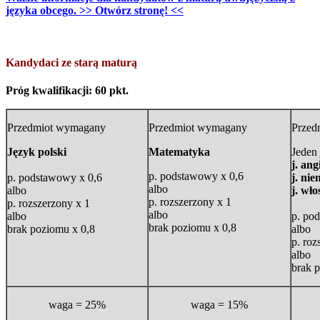
języka obcego. >> Otwórz stronę! <<
Kandydaci ze starą maturą
Próg kwalifikacji: 60 pkt.
Przedmiot wymagany
Przedmiot wymagany
Przed
Język polski
Matematyka
Jeden
j. ang
p. podstawowy x 0,6
p. podstawowy x 0,6
j. nie
albo
albo
j. wło
p. rozszerzony x 1
p. rozszerzony x 1
albo
albo
p. po
brak poziomu x 0,8
brak poziomu x 0,8
albo
p. roz
albo
brak 
waga = 25%
waga = 15%