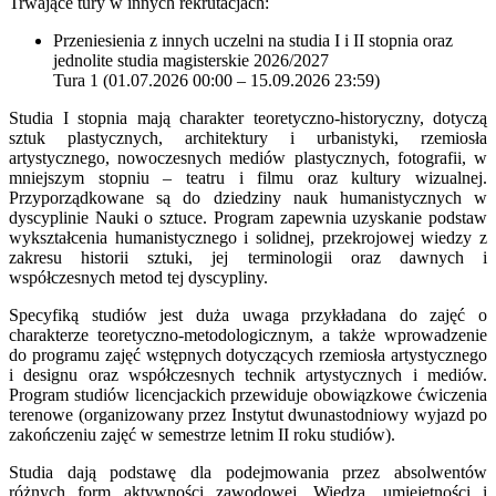
Trwające tury w innych rekrutacjach:
Przeniesienia z innych uczelni na studia I i II stopnia oraz
jednolite studia magisterskie 2026/2027
Tura 1 (01.07.2026 00:00 – 15.09.2026 23:59)
Studia I stopnia mają charakter teoretyczno-historyczny, dotyczą
sztuk plastycznych, architektury i urbanistyki, rzemiosła
artystycznego, nowoczesnych mediów plastycznych, fotografii, w
mniejszym stopniu – teatru i filmu oraz kultury wizualnej.
Przyporządkowane są do dziedziny nauk humanistycznych w
dyscyplinie Nauki o sztuce. Program zapewnia uzyskanie podstaw
wykształcenia humanistycznego i solidnej, przekrojowej wiedzy z
zakresu historii sztuki, jej terminologii oraz dawnych i
współczesnych metod tej dyscypliny.
Specyfiką studiów jest duża uwaga przykładana do zajęć o
charakterze teoretyczno-metodologicznym, a także wprowadzenie
do programu zajęć wstępnych dotyczących rzemiosła artystycznego
i designu oraz współczesnych technik artystycznych i mediów.
Program studiów licencjackich przewiduje obowiązkowe ćwiczenia
terenowe (organizowany przez Instytut dwunastodniowy wyjazd po
zakończeniu zajęć w semestrze letnim II roku studiów).
Studia dają podstawę dla podejmowania przez absolwentów
różnych form aktywności zawodowej. Wiedza, umiejętności i