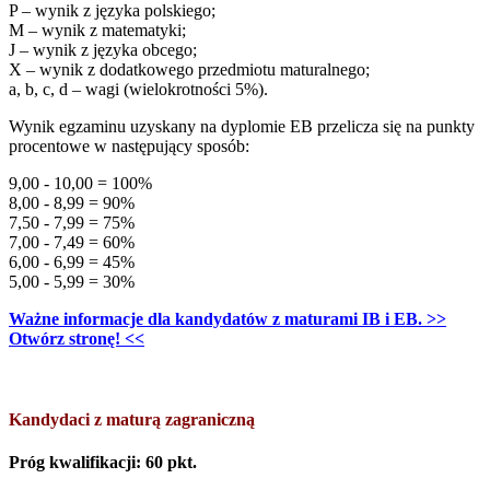
P – wynik z języka polskiego;
M – wynik z matematyki;
J – wynik z języka obcego;
X – wynik z dodatkowego przedmiotu maturalnego;
a, b, c, d – wagi (wielokrotności 5%).
Wynik egzaminu uzyskany na dyplomie EB przelicza się na punkty
procentowe w następujący sposób:
9,00 - 10,00 = 100%
8,00 - 8,99 = 90%
7,50 - 7,99 = 75%
7,00 - 7,49 = 60%
6,00 - 6,99 = 45%
5,00 - 5,99 = 30%
Ważne informacje dla kandydatów z maturami IB i EB. >>
Otwórz stronę! <<
Kandydaci z maturą zagraniczną
Próg kwalifikacji: 60 pkt.