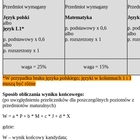
Przedmiot wymagany
Przedmiot wymagany
Przed
Język polski
Matematyka
Język
albo
p. podstawowy x 0,6
p. po
język L1*
albo
albo
p. podstawowy x 0,6
p. rozszerzony x 1
p. roz
albo
p. rozszerzony x 1
waga = 25%
waga = 15%
*W przypadku braku języka polskiego; języki w kolumnach 1 i 3
muszą być różne
Sposób obliczania wyniku końcowego:
(po uwzględnieniu przeliczników dla poszczególnych poziomów z
przedmiotów maturalnych)
W = a * P + b * M + c * J + d * X
gdzie:
W – wynik końcowy kandydata;