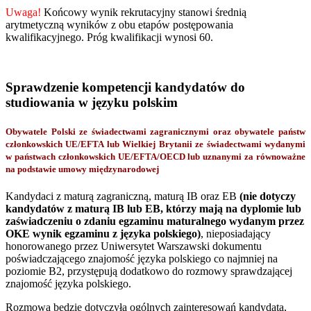
Uwaga!
Końcowy wynik rekrutacyjny stanowi średnią
arytmetyczną wyników z obu etapów postępowania
kwalifikacyjnego. Próg kwalifikacji wynosi 60.
Sprawdzenie kompetencji kandydatów do
studiowania w języku polskim
Obywatele Polski ze świadectwami zagranicznymi oraz obywatele państw
członkowskich UE/EFTA lub Wielkiej Brytanii ze świadectwami wydanymi
w państwach członkowskich UE/EFTA/OECD lub uznanymi za równoważne
na podstawie umowy międzynarodowej
Kandydaci z maturą zagraniczną, maturą IB oraz EB
(nie dotyczy
kandydatów z maturą IB lub EB, którzy mają na dyplomie lub
zaświadczeniu o zdaniu egzaminu maturalnego wydanym przez
OKE wynik egzaminu z języka polskiego)
, nieposiadający
honorowanego przez Uniwersytet Warszawski dokumentu
poświadczającego znajomość języka polskiego co najmniej na
poziomie B2, przystępują dodatkowo do rozmowy sprawdzającej
znajomość języka polskiego.
Rozmowa będzie dotyczyła ogólnych zainteresowań kandydata,