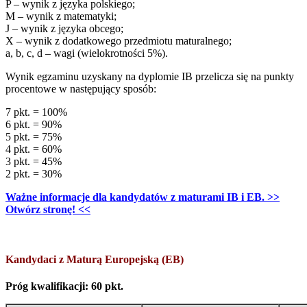
P – wynik z języka polskiego;
M – wynik z matematyki;
J – wynik z języka obcego;
X – wynik z dodatkowego przedmiotu maturalnego;
a, b, c, d – wagi (wielokrotności 5%).
Wynik egzaminu uzyskany na dyplomie IB przelicza się na punkty
procentowe w następujący sposób:
7 pkt. = 100%
6 pkt. = 90%
5 pkt. = 75%
4 pkt. = 60%
3 pkt. = 45%
2 pkt. = 30%
Ważne informacje dla kandydatów z maturami IB i EB. >>
Otwórz stronę! <<
Kandydaci z Maturą Europejską (EB)
Próg kwalifikacji: 60 pkt.