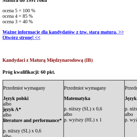
Matura do 1991 roku
ocena 5 = 100 %
ocena 4 = 85 %
ocena 3 = 40 %
Ważne informacje dla kandydatów z tzw. starą maturą. >>
Otwórz stronę! <<
Kandydaci z Maturą Międzynarodową (IB)
Próg kwalifikacji: 60 pkt.
Przedmiot wymagany
Przedmiot wymagany
Przed
Język polski
Matematyka
Język
albo
p. niższy (SL) x 0,6
p. niż
język A*
albo
albo
albo
p. wyższy (HL) x 1
p. wy
literature and performance*
p. niższy (SL) x 0,6
albo