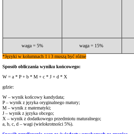
waga = 5%
waga = 15%
*Języki w kolumnach 1 i 3 muszą być różne
Sposób obliczania wyniku końcowego:
W = a * P + b * M + c * J + d * X
gdzie:
W – wynik końcowy kandydata;
P – wynik z języka oryginalnego matury;
M – wynik z matematyki;
J – wynik z języka obcego;
X – wynik z dodatkowego przedmiotu maturalnego;
a, b, c, d – wagi (wielokrotności 5%).