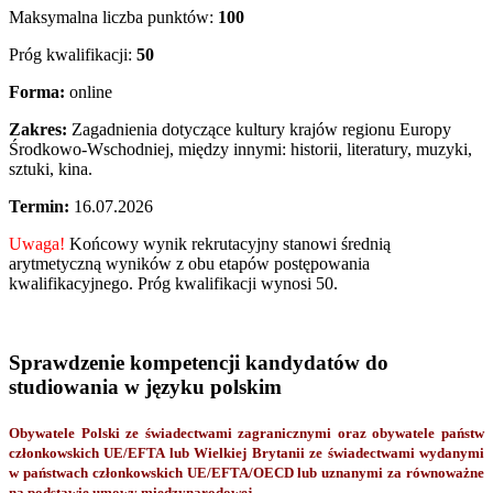
Maksymalna liczba punktów:
100
Próg kwalifikacji:
50
Forma:
online
Zakres:
Zagadnienia dotyczące kultury krajów regionu Europy
Środkowo-Wschodniej, między innymi: historii, literatury, muzyki,
sztuki, kina.
Termin:
16.07.2026
Uwaga!
Końcowy wynik rekrutacyjny stanowi średnią
arytmetyczną wyników z obu etapów postępowania
kwalifikacyjnego. Próg kwalifikacji wynosi 50.
Sprawdzenie kompetencji kandydatów do
studiowania w języku polskim
Obywatele Polski ze świadectwami zagranicznymi oraz obywatele państw
członkowskich UE/EFTA lub Wielkiej Brytanii ze świadectwami wydanymi
w państwach członkowskich UE/EFTA/OECD lub uznanymi za równoważne
na podstawie umowy międzynarodowej