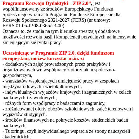
Programu Rozwoju Dydaktyki – ZIP 2.0
”
,
jest
współfinansowany ze środków Europejskiego Funduszu
Społecznego w ramach Programu Fundusze Europejskie dla
Rozwoju Społecznego 2021-2027 (FERS) (nr umowy:
FERS.01.05-IP.08-0365/23-00).
Oznacza to, że studia na tym kierunku stwarzają dodatkowe
możliwości rozwoju pasji i kompetencji przydatnych na intensywnie
zmieniającym się rynku pracy.
Uczestnicząc w Programie ZIP 2.0, dzięki funduszom
europejskim, możesz korzystać m.in. z:
- dodatkowych zajęć prowadzonych przez praktyków i
organizowanych we współpracy z otoczeniem społeczno-
gospodarczym,
- warsztatów wspierających umiejętność pracy w zespołach
międzynarodowych i wielokulturowych,
- indywidualnych wyjazdów krajowych i zagranicznych w celach
naukowych i zawodowych,
- różnych form współpracy z badaczami z zagranicy,
- zróżnicowanej oferty obozów szkoleniowych, zajęć terenowych i
wyjazdów studyjnych,
- środków finansowych na pokrycie kosztów studenckich badań
naukowych,
- Tutoringu, czyli indywidualnego wsparcia ze strony nauczycieli
akademickich,