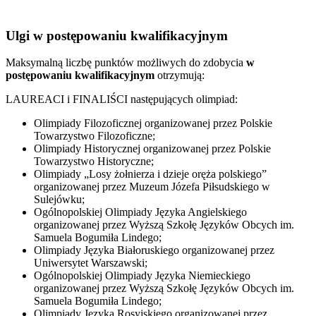
Ulgi w postępowaniu kwalifikacyjnym
Maksymalną liczbę punktów możliwych do zdobycia
w
postępowaniu kwalifikacyjnym
otrzymują:
LAUREACI i FINALIŚCI następujących olimpiad:
Olimpiady Filozoficznej organizowanej przez Polskie
Towarzystwo Filozoficzne;
Olimpiady Historycznej organizowanej przez Polskie
Towarzystwo Historyczne;
Olimpiady „Losy żołnierza i dzieje oręża polskiego”
organizowanej przez Muzeum Józefa Piłsudskiego w
Sulejówku;
Ogólnopolskiej Olimpiady Języka Angielskiego
organizowanej przez Wyższą Szkołę Języków Obcych im.
Samuela Bogumiła Lindego;
Olimpiady Języka Białoruskiego organizowanej przez
Uniwersytet Warszawski;
Ogólnopolskiej Olimpiady Języka Niemieckiego
organizowanej przez Wyższą Szkołę Języków Obcych im.
Samuela Bogumiła Lindego;
Olimpiady Języka Rosyjskiego organizowanej przez