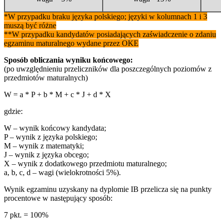
*W przypadku braku języka polskiego; języki w kolumnach 1 i 3
muszą być różne
**W przypadku kandydatów posiadających zaświadczenie o zdaniu
egzaminu maturalnego wydane przez OKE
Sposób obliczania wyniku końcowego:
(po uwzględnieniu przeliczników dla poszczególnych poziomów z
przedmiotów maturalnych)
W = a * P + b * M + c * J + d * X
gdzie:
W – wynik końcowy kandydata;
P – wynik z języka polskiego;
M – wynik z matematyki;
J – wynik z języka obcego;
X – wynik z dodatkowego przedmiotu maturalnego;
a, b, c, d – wagi (wielokrotności 5%).
Wynik egzaminu uzyskany na dyplomie IB przelicza się na punkty
procentowe w następujący sposób:
7 pkt. = 100%