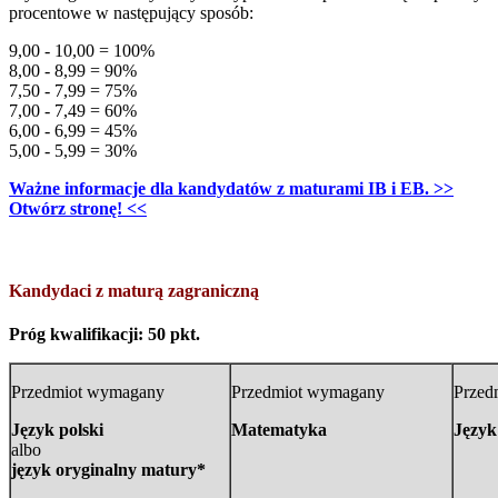
procentowe w następujący sposób:
9,00 - 10,00 = 100%
8,00 - 8,99 = 90%
7,50 - 7,99 = 75%
7,00 - 7,49 = 60%
6,00 - 6,99 = 45%
5,00 - 5,99 = 30%
Ważne informacje dla kandydatów z maturami IB i EB. >>
Otwórz stronę! <<
Kandydaci z maturą zagraniczną
Próg kwalifikacji: 50 pkt.
Przedmiot wymagany
Przedmiot wymagany
Przed
Język polski
Matematyka
Język
albo
język oryginalny matury*