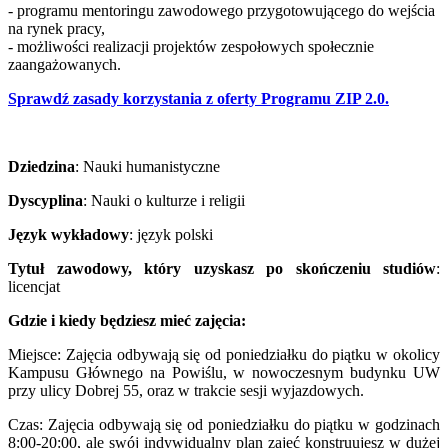
- programu mentoringu zawodowego przygotowującego do wejścia
na rynek pracy,
- możliwości realizacji projektów zespołowych społecznie
zaangażowanych.
Sprawdź zasady korzystania z oferty Programu ZIP 2.0.
Dziedzina
: Nauki humanistyczne
Dyscyplina
: Nauki o kulturze i religii
Język wykładowy
: język polski
Tytuł zawodowy, który uzyskasz po skończeniu studiów
:
licencjat
Gdzie i kiedy będziesz mieć zajęcia:
Miejsce: Zajęcia odbywają się od poniedziałku do piątku w okolicy
Kampusu Głównego na Powiślu, w nowoczesnym budynku UW
przy ulicy Dobrej 55, oraz w trakcie sesji wyjazdowych.
Czas: Zajęcia odbywają się od poniedziałku do piątku w godzinach
8:00-20:00, ale swój indywidualny plan zajęć konstruujesz w dużej