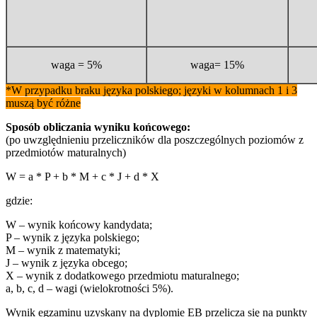
waga = 5%
waga= 15%
*W przypadku braku języka polskiego; języki w kolumnach 1 i 3
muszą być różne
Sposób obliczania wyniku końcowego:
(po uwzględnieniu przeliczników dla poszczególnych poziomów z
przedmiotów maturalnych)
W = a * P + b * M + c * J + d * X
gdzie:
W – wynik końcowy kandydata;
P – wynik z języka polskiego;
M – wynik z matematyki;
J – wynik z języka obcego;
X – wynik z dodatkowego przedmiotu maturalnego;
a, b, c, d – wagi (wielokrotności 5%).
Wynik egzaminu uzyskany na dyplomie EB przelicza się na punkty