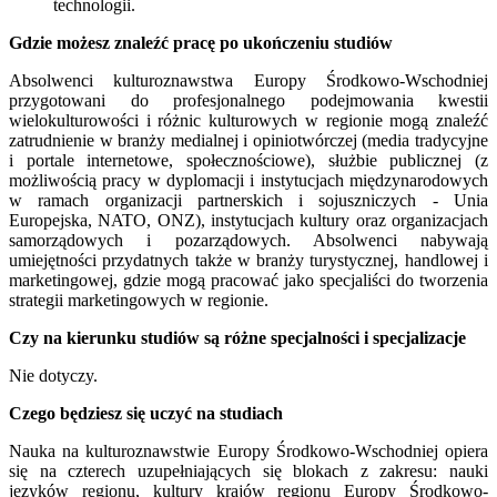
technologii.
Gdzie możesz znaleźć pracę po ukończeniu studiów
Absolwenci kulturoznawstwa Europy Środkowo-Wschodniej
przygotowani do profesjonalnego podejmowania kwestii
wielokulturowości i różnic kulturowych w regionie mogą znaleźć
zatrudnienie w branży medialnej i opiniotwórczej (media tradycyjne
i portale internetowe, społecznościowe), służbie publicznej (z
możliwością pracy w dyplomacji i instytucjach międzynarodowych
w ramach organizacji partnerskich i sojuszniczych - Unia
Europejska, NATO, ONZ), instytucjach kultury oraz organizacjach
samorządowych i pozarządowych. Absolwenci nabywają
umiejętności przydatnych także w branży turystycznej, handlowej i
marketingowej, gdzie mogą pracować jako specjaliści do tworzenia
strategii marketingowych w regionie.
Czy na kierunku studiów są różne specjalności i specjalizacje
Nie dotyczy.
Czego będziesz się uczyć na studiach
Nauka na kulturoznawstwie Europy Środkowo-Wschodniej opiera
się na czterech uzupełniających się blokach z zakresu: nauki
języków regionu, kultury krajów regionu Europy Środkowo-