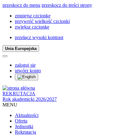
przeskocz do menu
przeskocz do treści strony
zmniejsz czcionkę
przywróć wielkość czcionki
zwiększ czcionkę
przełącz wysoki kontrast
Unia Europejska
zaloguj się
utwórz konto
REKRUTACJA
Rok akademicki 2026/2027
MENU
Aktualności
Oferta
Jednostki
Rekrutacja