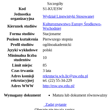
Szczegóły
Kod
S1-KUESW
Jednostka
Wydział Lingwistyki Stosowanej
organizacyjna
Kulturoznawstwo Europy Środkowo-
Kierunek studiów
Wschodniej
Forma studiów
Stacjonarne
Poziom kształcenia
Pierwszego stopnia
Profil studiów
ogólnoakademicki
Języki wykładowe
polski
Minimalna liczba
10
studentów
Limit miejsc
85
Czas trwania
3 lata
Adres komisji
rekrutacja.wls.lic@uw.edu.pl
rekrutacyjnej
tel. (22) 55-34-229
Adres WWW
http://esw.uw.edu.pl/
Wymagany dokument
Matura lub dokument równoważny
Zadaj pytanie
Obecnie nie trwają zapisy.