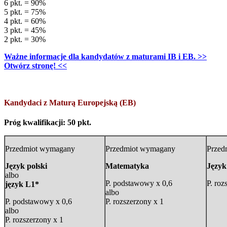
6 pkt. = 90%
5 pkt. = 75%
4 pkt. = 60%
3 pkt. = 45%
2 pkt. = 30%
Ważne informacje dla kandydatów z maturami IB i EB. >>
Otwórz stronę! <<
Kandydaci z Maturą Europejską (EB)
Próg kwalifikacji: 50 pkt.
Przedmiot wymagany
Przedmiot wymagany
Przed
Język polski
Matematyka
Język
albo
P. podstawowy x 0,6
P. roz
język L1*
albo
P. podstawowy x 0,6
P. rozszerzony x 1
albo
P. rozszerzony x 1