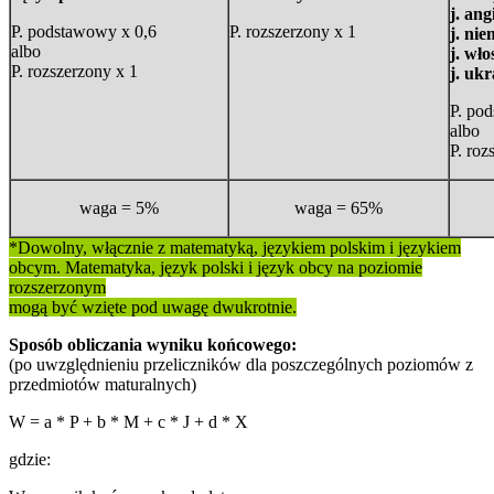
j. ang
P. podstawowy x 0,6
P. rozszerzony x 1
j. nie
albo
j. wło
P. rozszerzony x 1
j. ukr
P. po
albo
P. roz
waga = 5%
waga = 65%
*Dowolny, włącznie z matematyką, językiem polskim i językiem
obcym. Matematyka, język polski i język obcy na poziomie
rozszerzonym
mogą być wzięte pod uwagę dwukrotnie.
Sposób obliczania wyniku końcowego:
(po uwzględnieniu przeliczników dla poszczególnych poziomów z
przedmiotów maturalnych)
W = a * P + b * M + c * J + d * X
gdzie: