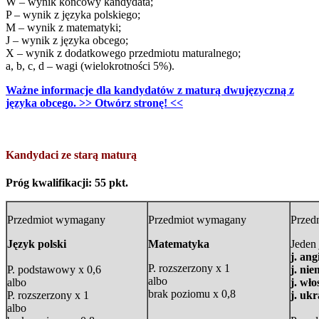
W – wynik końcowy kandydata;
P – wynik z języka polskiego;
M – wynik z matematyki;
J – wynik z języka obcego;
X – wynik z dodatkowego przedmiotu maturalnego;
a, b, c, d – wagi (wielokrotności 5%).
Ważne informacje dla kandydatów z maturą dwujęzyczną z
języka obcego. >> Otwórz stronę! <<
Kandydaci ze starą maturą
Próg kwalifikacji: 55 pkt.
Przedmiot wymagany
Przedmiot wymagany
Przed
Język polski
Matematyka
Jeden
j. ang
P. rozszerzony x 1
P. podstawowy x 0,6
j. nie
albo
albo
j. wło
brak poziomu x 0,8
P. rozszerzony x 1
j. ukr
albo