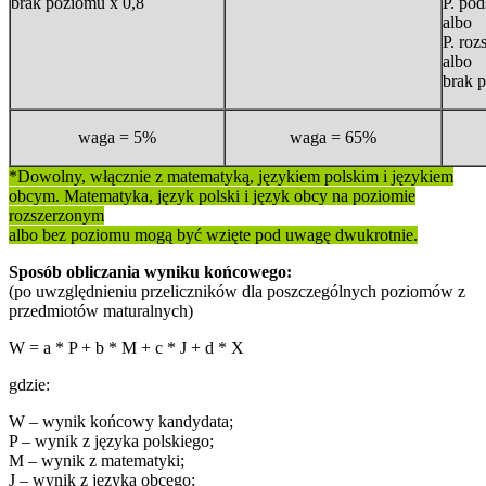
brak poziomu x 0,8
P. po
albo
P. roz
albo
brak 
waga = 5%
waga = 65%
*Dowolny, włącznie z matematyką, językiem polskim i językiem
obcym. Matematyka, język polski i język obcy na poziomie
rozszerzonym
albo bez poziomu mogą być wzięte pod uwagę dwukrotnie.
Sposób obliczania wyniku końcowego:
(po uwzględnieniu przeliczników dla poszczególnych poziomów z
przedmiotów maturalnych)
W = a * P + b * M + c * J + d * X
gdzie:
W – wynik końcowy kandydata;
P – wynik z języka polskiego;
M – wynik z matematyki;
J – wynik z języka obcego;