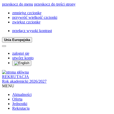
przeskocz do menu
przeskocz do treści strony
zmniejsz czcionkę
przywróć wielkość czcionki
zwiększ czcionkę
przełącz wysoki kontrast
Unia Europejska
zaloguj się
utwórz konto
REKRUTACJA
Rok akademicki 2026/2027
MENU
Aktualności
Oferta
Jednostki
Rekrutacja