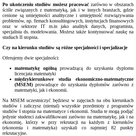
Po ukończeniu studiów możesz pracować
zarówno w obszarach
ściśle związanych z matematyką, jak i w innych branżach, gdzie
cenione są umiejętności analityczne i umiejętność rozwiązywania
problemów, np. firmach konsultingowych, instytucjach finansowych
oraz w sektorze IT m.in jako analityk danych, programista,
specjalista ds. modelowania. Możesz także kontynuować naukę na
studiach II stopnia.
Czy na kierunku studiów są różne specjalności i specjalizacje
Oferujemy dwie specjalności:
matematykę ogólną
prowadzącą do uzyskania dyplomu
licencjata matematyki
międzykierunkowe studia ekonomiczno-matematyczne
(MSEM)
prowadzące do uzyskania dyplomów zarówno z
matematyki, jak i ekonomii.
Na MSEM uczestniczyć będziesz w zajęciach na obu kierunkach
studiów i zaliczysz (niemal) wszystkie przedmioty z programów
studiów I stopnia na matematyce i ekonomii. Studia te mogą podjąć
jedynie studenci zakwalifikowani zarówno na matematykę, jak i na
ekonomię, którzy w przy rekrutacji na każdym z kierunków
(ekonomia i matematyka) uzyskali co najmniej 82 punkty
rekrutacyjne.