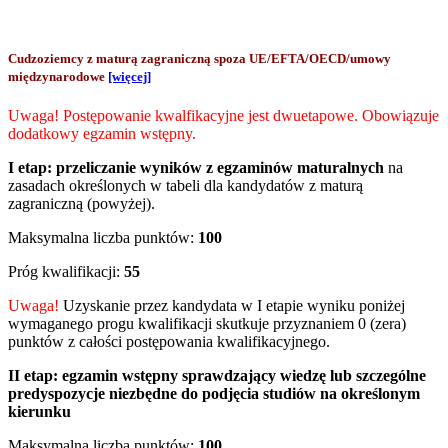
Cudzoziemcy z maturą zagraniczną spoza UE/EFTA/OECD/umowy
międzynarodowe
[więcej]
Uwaga! Postępowanie kwalfikacyjne jest dwuetapowe. Obowiązuje
dodatkowy egzamin wstępny.
I etap:
przeliczanie wyników z egzaminów maturalnych
na
zasadach określonych w tabeli dla kandydatów z maturą
zagraniczną (powyżej).
Maksymalna liczba punktów:
100
Próg kwalifikacji:
55
Uwaga!
Uzyskanie przez kandydata w I etapie wyniku poniżej
wymaganego progu kwalifikacji skutkuje przyznaniem 0 (zera)
punktów z całości postępowania kwalifikacyjnego.
II etap:
egzamin wstępny sprawdzający wiedzę lub szczególne
predyspozycje niezbędne do podjęcia studiów na określonym
kierunku
Maksymalna liczba punktów:
100