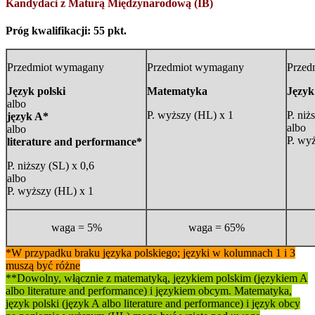
Kandydaci z Maturą Międzynarodową (IB)
Próg kwalifikacji: 55 pkt.
Przedmiot wymagany
Przedmiot wymagany
Przed
Język polski
Matematyka
Język
albo
P. wyższy (HL) x 1
P. niż
język A*
albo
albo
P. wy
literature and performance*
P. niższy (SL) x 0,6
albo
P. wyższy (HL) x 1
waga = 5%
waga = 65%
*W przypadku braku języka polskiego; języki w kolumnach 1 i 3
muszą być różne
**Dowolny, włącznie z matematyką, językiem polskim (językiem A
albo literature and performance) i językiem obcym. Matematyka,
język polski (język A albo literature and performance) i język obcy