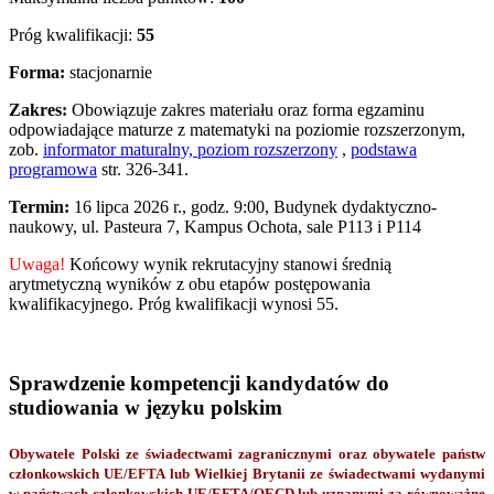
Próg kwalifikacji:
55
Forma:
stacjonarnie
Zakres:
Obowiązuje zakres materiału oraz forma egzaminu
odpowiadające maturze z matematyki na poziomie rozszerzonym,
zob.
informator maturalny, poziom rozszerzony
,
podstawa
programowa
str. 326-341.
Termin:
16 lipca 2026 r., godz. 9:00, Budynek dydaktyczno-
naukowy, ul. Pasteura 7, Kampus Ochota, sale P113 i P114
Uwaga!
Końcowy wynik rekrutacyjny stanowi średnią
arytmetyczną wyników z obu etapów postępowania
kwalifikacyjnego. Próg kwalifikacji wynosi 55.
Sprawdzenie kompetencji kandydatów do
studiowania w języku polskim
Obywatele Polski ze świadectwami zagranicznymi oraz obywatele państw
członkowskich UE/EFTA lub Wielkiej Brytanii ze świadectwami wydanymi
w państwach członkowskich UE/EFTA/OECD lub uznanymi za równoważne