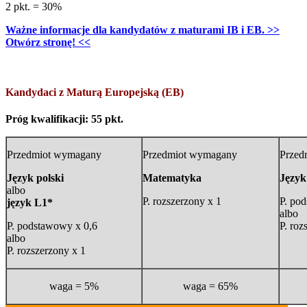
2 pkt. = 30%
Ważne informacje dla kandydatów z maturami IB i EB. >>
Otwórz stronę! <<
Kandydaci z Maturą Europejską (EB)
Próg kwalifikacji: 55 pkt.
Przedmiot wymagany
Przedmiot wymagany
Przed
Język polski
Matematyka
Język
albo
P. rozszerzony x 1
P. po
język L1*
albo
P. podstawowy x 0,6
P. roz
albo
P. rozszerzony x 1
waga = 5%
waga = 65%