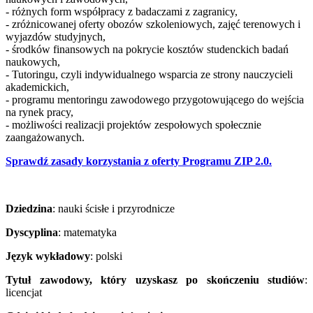
- różnych form współpracy z badaczami z zagranicy,
- zróżnicowanej oferty obozów szkoleniowych, zajęć terenowych i
wyjazdów studyjnych,
- środków finansowych na pokrycie kosztów studenckich badań
naukowych,
- Tutoringu, czyli indywidualnego wsparcia ze strony nauczycieli
akademickich,
- programu mentoringu zawodowego przygotowującego do wejścia
na rynek pracy,
- możliwości realizacji projektów zespołowych społecznie
zaangażowanych.
Sprawdź zasady korzystania z oferty Programu ZIP 2.0.
Dziedzina
: nauki ścisłe i przyrodnicze
Dyscyplina
: matematyka
Język wykładowy
: polski
Tytuł zawodowy, który uzyskasz po skończeniu studiów
:
licencjat