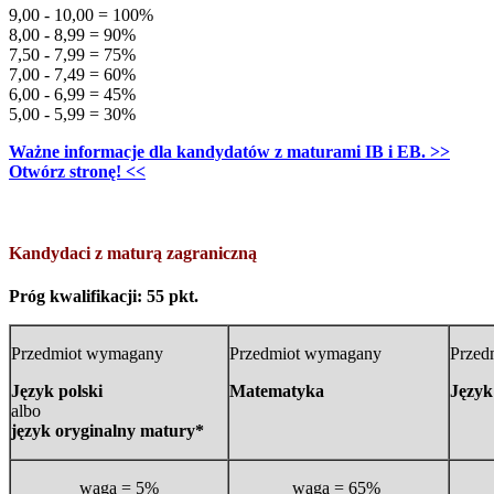
9,00 - 10,00 = 100%
8,00 - 8,99 = 90%
7,50 - 7,99 = 75%
7,00 - 7,49 = 60%
6,00 - 6,99 = 45%
5,00 - 5,99 = 30%
Ważne informacje dla kandydatów z maturami IB i EB. >>
Otwórz stronę! <<
Kandydaci z maturą zagraniczną
Próg kwalifikacji: 55 pkt.
Przedmiot wymagany
Przedmiot wymagany
Przed
Język polski
Matematyka
Język
albo
język oryginalny matury*
waga = 5%
waga = 65%