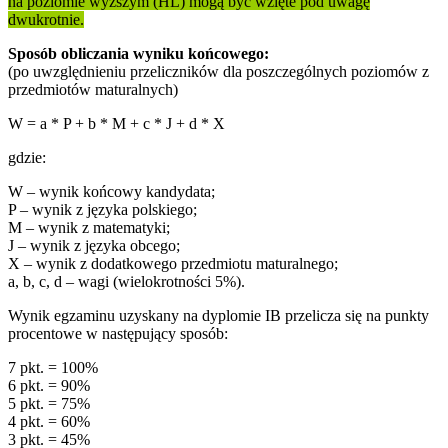
na poziomie wyższym (HL) mogą być wzięte pod uwagę
dwukrotnie.
Sposób obliczania wyniku końcowego:
(po uwzględnieniu przeliczników dla poszczególnych poziomów z
przedmiotów maturalnych)
W = a * P + b * M + c * J + d * X
gdzie:
W – wynik końcowy kandydata;
P – wynik z języka polskiego;
M – wynik z matematyki;
J – wynik z języka obcego;
X – wynik z dodatkowego przedmiotu maturalnego;
a, b, c, d – wagi (wielokrotności 5%).
Wynik egzaminu uzyskany na dyplomie IB przelicza się na punkty
procentowe w następujący sposób:
7 pkt. = 100%
6 pkt. = 90%
5 pkt. = 75%
4 pkt. = 60%
3 pkt. = 45%