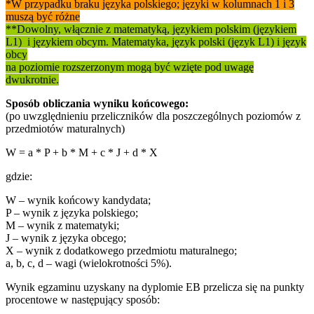
*W przypadku braku języka polskiego; języki w kolumnach 1 i 3
muszą być różne
**Dowolny, włącznie z matematyką, językiem polskim (językiem
L1) i językiem obcym. Matematyka, język polski (język L1) i język
obcy
na poziomie rozszerzonym mogą być wzięte pod uwagę
dwukrotnie.
Sposób obliczania wyniku końcowego:
(po uwzględnieniu przeliczników dla poszczególnych poziomów z
przedmiotów maturalnych)
W = a * P + b * M + c * J + d * X
gdzie:
W – wynik końcowy kandydata;
P – wynik z języka polskiego;
M – wynik z matematyki;
J – wynik z języka obcego;
X – wynik z dodatkowego przedmiotu maturalnego;
a, b, c, d – wagi (wielokrotności 5%).
Wynik egzaminu uzyskany na dyplomie EB przelicza się na punkty
procentowe w następujący sposób: