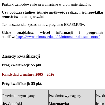
Praktyki zawodowe nie są wymagane w programie studiów.
Czy podczas studiów istnieje możliwość realizacji jednego/kilku
semestrów na innej uczelni
Tak, możesz skorzystać m.in. z programu ERASMUS+.
Gdzie znajdziesz więcej informacji i programie
studiów:
https://www.mimuw.edu.pl/pl/informator-dla-studentow/
Zasady kwalifikacji
Próg kwalifikacji: 55 pkt.
Kandydaci z maturą 2005 – 2026
Próg kwalifikacji: 55 pkt.
Przedmiot wymagany
Przedmiot wymagany
Przed
Język polski
Matematyka
Jeden