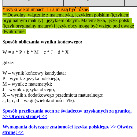
*Języki w kolumnach 1 i 3 muszą być różne.
**Dowolny, włącznie z matematyką, językiem polskim (językiem
oryginalnym matury) i językiem obcym. Matematyka, język polski
(język oryginalny matury) i język obcy mogą być wzięte pod uwagę
dwukrotnie.
Sposób obliczania wyniku końcowego:
W = a * P + b * M + c * J + d * X
gdzie:
W – wynik końcowy kandydata;
P – wynik z języka polskiego;
M – wynik z matematyki;
J – wynik z języka obcego;
X – wynik z dodatkowego przedmiotu maturalnego;
a, b, c, d – wagi (wielokrotności 5%).
Sposób przeliczania ocen ze świadectw uzyskanych za granicą.
>> Otwórz stronę! <<
Wymagania dotyczące znajomości języka polskiego. >> Otwórz
stronę! <<