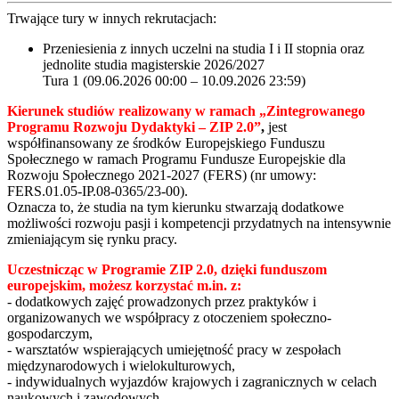
Trwające tury w innych rekrutacjach:
Przeniesienia z innych uczelni na studia I i II stopnia oraz
jednolite studia magisterskie 2026/2027
Tura 1 (09.06.2026 00:00 – 10.09.2026 23:59)
Kierunek studiów realizowany w ramach
„Zintegrowanego
Programu Rozwoju Dydaktyki – ZIP 2.0
”
,
jest
współfinansowany ze środków Europejskiego Funduszu
Społecznego w ramach Programu Fundusze Europejskie dla
Rozwoju Społecznego 2021-2027 (FERS) (nr umowy:
FERS.01.05-IP.08-0365/23-00).
Oznacza to, że studia na tym kierunku stwarzają dodatkowe
możliwości rozwoju pasji i kompetencji przydatnych na intensywnie
zmieniającym się rynku pracy.
Uczestnicząc w Programie ZIP 2.0, dzięki funduszom
europejskim, możesz korzystać m.in. z:
- dodatkowych zajęć prowadzonych przez praktyków i
organizowanych we współpracy z otoczeniem społeczno-
gospodarczym,
- warsztatów wspierających umiejętność pracy w zespołach
międzynarodowych i wielokulturowych,
- indywidualnych wyjazdów krajowych i zagranicznych w celach
naukowych i zawodowych,