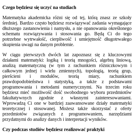
Czego będziesz się uczyć na studiach
Matematyka akademicka różni się od tej, którą znasz ze szkoły
średniej. Bardzo często będziesz rozwiązywać zadania wymagające
dłuższego zastanowienia i namysłu, a nie opanowania określonego
schematu rozwiązywania i stosowania go. Będą Ci do tego
potrzebne wytrwałość, cierpliwość i umiejętność długotrwałego
skupienia uwagi na danym problemie.
W ciągu pierwszych dwóch lat zapoznasz się z kluczowymi
działami matematyki: logiką i teorią mnogości, algebrą liniową,
analizą matematyczną (w tym z rachunkiem różniczkowym i
całkowym jednej i wielu zmiennych), topologią, teorią grup,
pierścieni i modułów, teorią miary, rachunkiem
prawdopodobieństwa i statystyką, a także z podstawami
programowania i metodami numerycznymi. Na trzecim roku
będziesz mieć możliwość dość swobodnego wyboru przedmiotów
fakultatywnych zgodnie z własnymi zainteresowaniami.
Wprowadzą Ci one w bardziej zaawansowane działy matematyki
teoretycznej i stosowanej. Możesz także skorzystać z oferty
przedmiotów związanych z programowaniem, narzędziami
przydatnymi do analizy danych i interpretacji wyników.
Czy podczas studiów będziesz realizować praktyki