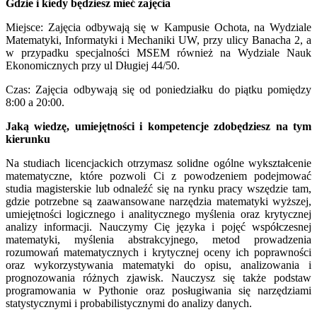
Gdzie i kiedy będziesz mieć zajęcia
Miejsce: Zajęcia odbywają się w Kampusie Ochota, na Wydziale
Matematyki, Informatyki i Mechaniki UW, przy ulicy Banacha 2, a
w przypadku specjalności MSEM również na Wydziale Nauk
Ekonomicznych przy ul Długiej 44/50.
Czas: Zajęcia odbywają się od poniedziałku do piątku pomiędzy
8:00 a 20:00.
Jaką wiedzę, umiejętności i kompetencje zdobędziesz na tym
kierunku
Na studiach licencjackich otrzymasz solidne ogólne wykształcenie
matematyczne, które pozwoli Ci z powodzeniem podejmować
studia magisterskie lub odnaleźć się na rynku pracy wszędzie tam,
gdzie potrzebne są zaawansowane narzędzia matematyki wyższej,
umiejętności logicznego i analitycznego myślenia oraz krytycznej
analizy informacji. Nauczymy Cię języka i pojęć współczesnej
matematyki, myślenia abstrakcyjnego, metod prowadzenia
rozumowań matematycznych i krytycznej oceny ich poprawności
oraz wykorzystywania matematyki do opisu, analizowania i
prognozowania różnych zjawisk. Nauczysz się także podstaw
programowania w Pythonie oraz posługiwania się narzędziami
statystycznymi i probabilistycznymi do analizy danych.