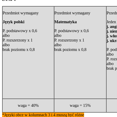
Przedmiot wymagany
Przedmiot wymagany
Przed
Język polski
Matematyka
Jeden
j. ang
P. podstawowy x 0,6
P. podstawowy x 0,6
j. nie
albo
albo
j. wło
P. rozszerzony x 1
P. rozszerzony x 1
j. ukr
albo
albo
brak poziomu x 0,8
brak poziomu x 0,8
P. po
albo
P. roz
albo
brak 
waga = 40%
waga = 15%
*Języki obce w kolumnach 3 i 4 muszą być różne