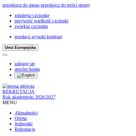
przeskocz do menu
przeskocz do treści strony
zmniejsz czcionkę
przywróć wielkość czcionki
zwiększ czcionkę
przełącz wysoki kontrast
Unia Europejska
zaloguj się
utwórz konto
REKRUTACJA
Rok akademicki 2026/2027
MENU
Aktualności
Oferta
Jednostki
Rekrutacja