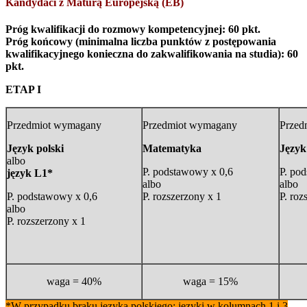
Kandydaci z Maturą Europejską (EB)
Próg kwalifikacji do rozmowy kompetencyjnej: 60 pkt.
Próg końcowy (minimalna liczba punktów z postępowania
kwalifikacyjnego konieczna do zakwalifikowania na studia): 60
pkt.
ETAP I
Przedmiot wymagany
Przedmiot wymagany
Przed
Język polski
Matematyka
Język
albo
P. podstawowy x 0,6
P. po
język L1*
albo
albo
P. podstawowy x 0,6
P. rozszerzony x 1
P. roz
albo
P. rozszerzony x 1
waga = 40%
waga = 15%
*W przypadku braku języka polskiego; języki w kolumnach 1 i 3