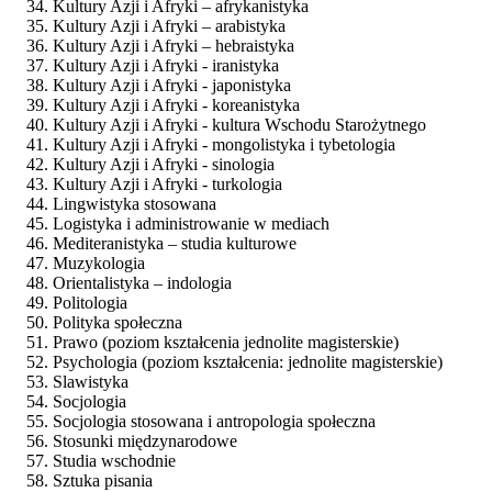
Kultury Azji i Afryki – afrykanistyka
Kultury Azji i Afryki – arabistyka
Kultury Azji i Afryki – hebraistyka
Kultury Azji i Afryki - iranistyka
Kultury Azji i Afryki - japonistyka
Kultury Azji i Afryki - koreanistyka
Kultury Azji i Afryki - kultura Wschodu Starożytnego
Kultury Azji i Afryki - mongolistyka i tybetologia
Kultury Azji i Afryki - sinologia
Kultury Azji i Afryki - turkologia
Lingwistyka stosowana
Logistyka i administrowanie w mediach
Mediteranistyka – studia kulturowe
Muzykologia
Orientalistyka – indologia
Politologia
Polityka społeczna
Prawo (poziom kształcenia jednolite magisterskie)
Psychologia (poziom kształcenia: jednolite magisterskie)
Slawistyka
Socjologia
Socjologia stosowana i antropologia społeczna
Stosunki międzynarodowe
Studia wschodnie
Sztuka pisania