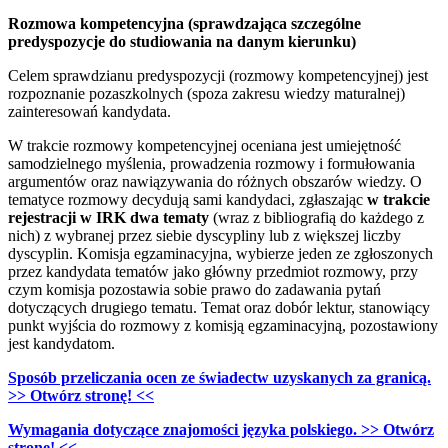
Rozmowa kompetencyjna (sprawdzająca szczególne
predyspozycje do studiowania na danym kierunku)
Celem sprawdzianu predyspozycji (rozmowy kompetencyjnej) jest
rozpoznanie pozaszkolnych (spoza zakresu wiedzy maturalnej)
zainteresowań kandydata.
W trakcie rozmowy kompetencyjnej oceniana jest umiejętność
samodzielnego myślenia, prowadzenia rozmowy i formułowania
argumentów oraz nawiązywania do różnych obszarów wiedzy. O
tematyce rozmowy decydują sami kandydaci, zgłaszając
w trakcie
rejestracji w IRK dwa tematy
(wraz z bibliografią do każdego z
nich) z wybranej przez siebie dyscypliny lub z większej liczby
dyscyplin. Komisja egzaminacyjna, wybierze jeden ze zgłoszonych
przez kandydata tematów jako główny przedmiot rozmowy, przy
czym komisja pozostawia sobie prawo do zadawania pytań
dotyczących drugiego tematu. Temat oraz dobór lektur, stanowiący
punkt wyjścia do rozmowy z komisją egzaminacyjną, pozostawiony
jest kandydatom.
Sposób przeliczania ocen ze świadectw uzyskanych za granicą.
>> Otwórz stronę! <<
Wymagania dotyczące znajomości języka polskiego. >> Otwórz
stronę! <<