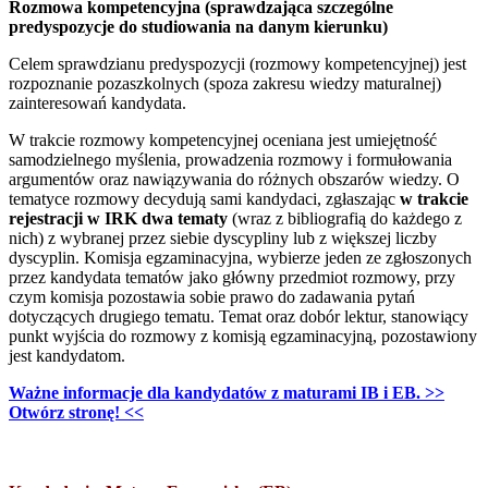
Rozmowa kompetencyjna (sprawdzająca szczególne
predyspozycje do studiowania na danym kierunku)
Celem sprawdzianu predyspozycji (rozmowy kompetencyjnej) jest
rozpoznanie pozaszkolnych (spoza zakresu wiedzy maturalnej)
zainteresowań kandydata.
W trakcie rozmowy kompetencyjnej oceniana jest umiejętność
samodzielnego myślenia, prowadzenia rozmowy i formułowania
argumentów oraz nawiązywania do różnych obszarów wiedzy. O
tematyce rozmowy decydują sami kandydaci, zgłaszając
w trakcie
rejestracji w IRK dwa tematy
(wraz z bibliografią do każdego z
nich) z wybranej przez siebie dyscypliny lub z większej liczby
dyscyplin. Komisja egzaminacyjna, wybierze jeden ze zgłoszonych
przez kandydata tematów jako główny przedmiot rozmowy, przy
czym komisja pozostawia sobie prawo do zadawania pytań
dotyczących drugiego tematu. Temat oraz dobór lektur, stanowiący
punkt wyjścia do rozmowy z komisją egzaminacyjną, pozostawiony
jest kandydatom.
Ważne informacje dla kandydatów z maturami IB i EB. >>
Otwórz stronę! <<