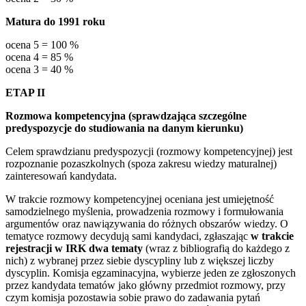
Matura do 1991 roku
ocena 5 = 100 %
ocena 4 = 85 %
ocena 3 = 40 %
ETAP II
Rozmowa kompetencyjna (sprawdzająca szczególne
predyspozycje do studiowania na danym kierunku)
Celem sprawdzianu predyspozycji (rozmowy kompetencyjnej) jest
rozpoznanie pozaszkolnych (spoza zakresu wiedzy maturalnej)
zainteresowań kandydata.
W trakcie rozmowy kompetencyjnej oceniana jest umiejętność
samodzielnego myślenia, prowadzenia rozmowy i formułowania
argumentów oraz nawiązywania do różnych obszarów wiedzy. O
tematyce rozmowy decydują sami kandydaci, zgłaszając
w trakcie
rejestracji w IRK dwa tematy
(wraz z bibliografią do każdego z
nich) z wybranej przez siebie dyscypliny lub z większej liczby
dyscyplin. Komisja egzaminacyjna, wybierze jeden ze zgłoszonych
przez kandydata tematów jako główny przedmiot rozmowy, przy
czym komisja pozostawia sobie prawo do zadawania pytań