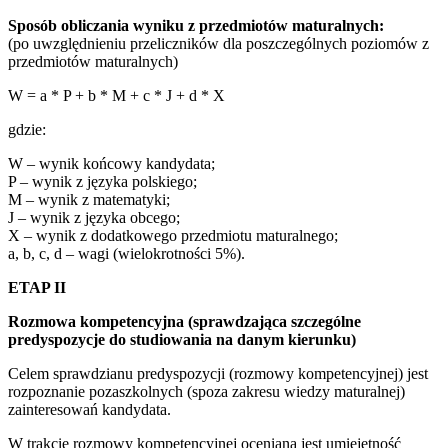
Sposób obliczania wyniku z przedmiotów maturalnych:
(po uwzględnieniu przeliczników dla poszczególnych poziomów z
przedmiotów maturalnych)
W = a * P + b * M + c * J + d * X
gdzie:
W – wynik końcowy kandydata;
P – wynik z języka polskiego;
M – wynik z matematyki;
J – wynik z języka obcego;
X – wynik z dodatkowego przedmiotu maturalnego;
a, b, c, d – wagi (wielokrotności 5%).
ETAP II
Rozmowa kompetencyjna (sprawdzająca szczególne
predyspozycje do studiowania na danym kierunku)
Celem sprawdzianu predyspozycji (rozmowy kompetencyjnej) jest
rozpoznanie pozaszkolnych (spoza zakresu wiedzy maturalnej)
zainteresowań kandydata.
W trakcie rozmowy kompetencyjnej oceniana jest umiejętność