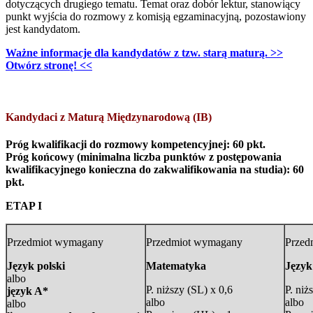
dotyczących drugiego tematu. Temat oraz dobór lektur, stanowiący
punkt wyjścia do rozmowy z komisją egzaminacyjną, pozostawiony
jest kandydatom.
Ważne informacje dla kandydatów z tzw. starą maturą. >>
Otwórz stronę! <<
Kandydaci z Maturą Międzynarodową (IB)
Próg kwalifikacji do rozmowy kompetencyjnej: 60 pkt.
Próg końcowy (minimalna liczba punktów z postępowania
kwalifikacyjnego konieczna do zakwalifikowania na studia): 60
pkt.
ETAP I
Przedmiot wymagany
Przedmiot wymagany
Przed
Język polski
Matematyka
Język
albo
P. niższy (SL) x 0,6
P. niż
język A*
albo
albo
albo