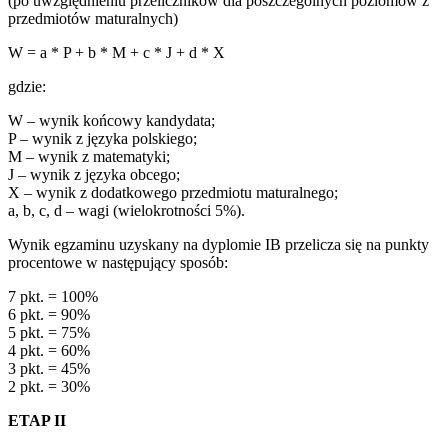
(po uwzględnieniu przeliczników dla poszczególnych poziomów z
przedmiotów maturalnych)
W = a * P + b * M + c * J + d * X
gdzie:
W – wynik końcowy kandydata;
P – wynik z języka polskiego;
M – wynik z matematyki;
J – wynik z języka obcego;
X – wynik z dodatkowego przedmiotu maturalnego;
a, b, c, d – wagi (wielokrotności 5%).
Wynik egzaminu uzyskany na dyplomie IB przelicza się na punkty
procentowe w następujący sposób:
7 pkt. = 100%
6 pkt. = 90%
5 pkt. = 75%
4 pkt. = 60%
3 pkt. = 45%
2 pkt. = 30%
ETAP II