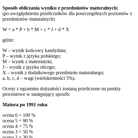
Sposób obliczania wyniku z przedmiotów maturalnych:
(po uwzględnieniu przeliczników dla poszczególnych poziomów z
przedmiotów maturalnych)
W = a * P + b * M + c * J + d * X
gdzie:
W – wynik końcowy kandydata;
P – wynik z języka polskiego;
M – wynik z matematyki;
J – wynik z języka obcego;
X – wynik z dodatkowego przedmiotu maturalnego;
a, b, c, d – wagi (wielokrotności 5%).
Oceny z egzaminu dojrzałości zostaną przeliczone na punkty
procentowe w następujący sposób:
Matura po 1991 roku
ocena 6 = 100 %
ocena 5 = 90 %
ocena 4 = 75 %
ocena 3 = 50 %
ocena 2 = 30 %