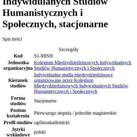
Indywidulanych Studiów
Humanistycznych i
Społecznych, stacjonarne
Spis treści
Szczegóły
Kod
S1-MISH
Jednostka
Kolegium Międzydziedzinowych Indywidualnych
organizacyjna
Studiów Humanistycznych i Społecznych
Indywidualne studia międzydziedzinowe
Kierunek
organizowane przez Kolegium
studiów
Międzydziedzinowych Indywidualnych Studiów
Humanistycznych i Społecznych
Forma
Stacjonarne
studiów
Poziom
Pierwszego stopnia / jednolite magisterskie
kształcenia
Profil studiów
ogólnoakademicki
Języki
polski
wykładowe