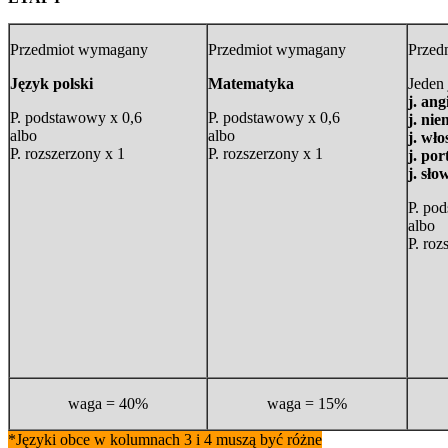
Przedmiot wymagany
Przedmiot wymagany
Przed
Język polski
Matematyka
Jeden
j. ang
P. podstawowy x 0,6
P. podstawowy x 0,6
j. nie
albo
albo
j. wło
P. rozszerzony x 1
P. rozszerzony x 1
j. por
j. sło
P. po
albo
P. roz
waga = 40%
waga = 15%
*Języki obce w kolumnach 3 i 4 muszą być różne