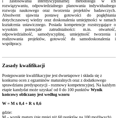
i zastosowania interdyscyplinarnej metodologii w ich
rozwiązywaniu, odpowiedzialnego planowania indywidualnego
rozwoju naukowego oraz tworzenia projektów badawczych.
Absolwent ujawnia postawę gotowości do pogłębiania
dotychczasowej wiedzy oraz doskonalenia umiejętności w ramach
kształcenia ustawicznego. Posiada kompetencje rozstrzygające o
wysokim potencjale zatrudnialności: m.in. otwartość,
odpowiedzialność, samodyscyplinę, umiejętność tworzenia i
realizowania projektów, gotowość do samodoskonalenia i
współpracy.
Zasady kwalifikacji
Postępowanie kwalifikacyjne jest dwuetapowe i składa się z
konkursu ocen z egzaminów maturalnych oraz z dodatkowego
sprawdzianu predyspozycji - rozmowy kompetencyjnej. Na każdym
etapie kandydat może uzyskać od 0 do 100 punktów
Wynik
końcowy obliczany jest według wzoru
W = M x 0,4 + R x 0,6
gdzie:
M – wynik matury (nie mniej niż 60 punktów na 100 możliwych)