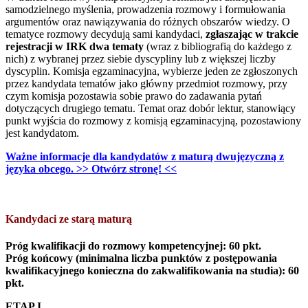
samodzielnego myślenia, prowadzenia rozmowy i formułowania
argumentów oraz nawiązywania do różnych obszarów wiedzy. O
tematyce rozmowy decydują sami kandydaci,
zgłaszając w trakcie
rejestracji w IRK dwa tematy
(wraz z bibliografią do każdego z
nich) z wybranej przez siebie dyscypliny lub z większej liczby
dyscyplin. Komisja egzaminacyjna, wybierze jeden ze zgłoszonych
przez kandydata tematów jako główny przedmiot rozmowy, przy
czym komisja pozostawia sobie prawo do zadawania pytań
dotyczących drugiego tematu. Temat oraz dobór lektur, stanowiący
punkt wyjścia do rozmowy z komisją egzaminacyjną, pozostawiony
jest kandydatom.
Ważne informacje dla kandydatów z maturą dwujęzyczną z
języka obcego. >> Otwórz stronę! <<
Kandydaci ze starą maturą
Próg kwalifikacji do rozmowy kompetencyjnej: 60 pkt.
Próg końcowy (minimalna liczba punktów z postępowania
kwalifikacyjnego konieczna do zakwalifikowania na studia): 60
pkt.
ETAP I