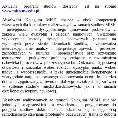
Aktualny program studiów dostępny jest na stronie
www.mish.uw.edu.pl.
Absolwent
Kolegium MISH posiada - obok kompetencji
właściwych dla kierunków realizowanych w ramach studiów MISH
- umiejętności interdyscyplinarnego ujmowania problemów z
zakresu wielu dyscyplin i dziedzin naukowych. Świadomie
wykorzystuje metody dyscyplin badawczych poznane na
wybranych przez siebie kierunkach studiów, przeprowadza
interdyscyplinarne analizy i interpretacje zjawisk i procesów
zachodzących w kulturze i społeczeństwie oraz rozwiązuje
teoretyczne i praktyczne problemy związane z rozumieniem
człowieka i procesów współczesnego świata. Odznacza się postawą
otwartości i szacunku wobec różnych dyscyplin nauki, wobec
tradycji i współczesności, a także umiejętnością świadomego i
wiarygodnie uargumentowanego dokonywania ocen. Jest bardzo
dobrze przygotowany zarówno do dalszego kształcenia się zarówno
w systemie studiów międzydziedzinowych, jak i w ramach
określonej dyscypliny naukowej.
Absolwent realizowanych w ramach Kolegium MISH studiów
jednolitych magisterskich jest wszechstronnie przygotowany do
podjęcia studiów doktoranckich: odznacza się umiejętnością
samodzielnego stawiania problemów badawczych, trafnego doboru