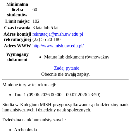
Minimalna
liczba
60
studentów
Limit miejsc
102
Czas trwania
3 lata lub 5 lat
Adres komisji
rekrutacja@mish.uw.edu.pl
rekrutacyjnej
(22) 55-20-180
Adres WWW
http://www.mish.uw.edu.pl/
Wymagany
Matura lub dokument równoważny
dokument
Zadaj pytanie
Obecnie nie trwają zapisy.
Minione tury w tej rekrutacji:
Tura 1 (09.06.2026 00:00 – 09.07.2026 23:59)
Studia w Kolegium MISH przyporządkowane są do dziedziny nauk
humanistycznych i dziedziny nauk społecznych.
Dziedzina nauk humanistycznych:
Archeologia