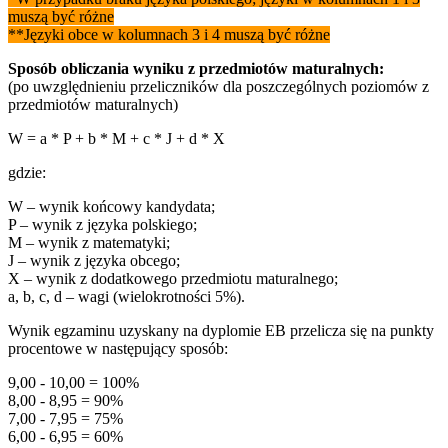
muszą być różne
*
*Języki obce w kolumnach 3 i 4 muszą być różne
Sposób obliczania wyniku z przedmiotów maturalnych:
(po uwzględnieniu przeliczników dla poszczególnych poziomów z
przedmiotów maturalnych)
W = a * P + b * M + c * J + d * X
gdzie:
W – wynik końcowy kandydata;
P – wynik z języka polskiego;
M – wynik z matematyki;
J – wynik z języka obcego;
X – wynik z dodatkowego przedmiotu maturalnego;
a, b, c, d – wagi (wielokrotności 5%).
Wynik egzaminu uzyskany na dyplomie EB przelicza się na punkty
procentowe w następujący sposób:
9,00 - 10,00 = 100%
8,00 - 8,95 = 90%
7,00 - 7,95 = 75%
6,00 - 6,95 = 60%