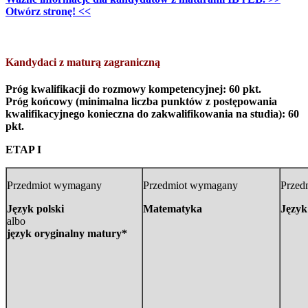
Otwórz stronę! <<
Kandydaci z maturą zagraniczną
Próg kwalifikacji do rozmowy kompetencyjnej: 60 pkt.
Próg końcowy (minimalna liczba punktów z postępowania
kwalifikacyjnego konieczna do zakwalifikowania na studia): 60
pkt.
ETAP I
Przedmiot wymagany
Przedmiot wymagany
Przed
Język polski
Matematyka
Język
albo
język oryginalny matury*