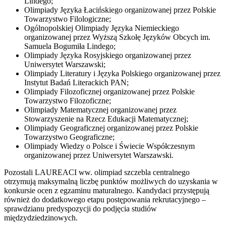
Lindego;
Olimpiady Języka Łacińskiego organizowanej przez Polskie
Towarzystwo Filologiczne;
Ogólnopolskiej Olimpiady Języka Niemieckiego
organizowanej przez Wyższą Szkołę Języków Obcych im.
Samuela Bogumiła Lindego;
Olimpiady Języka Rosyjskiego organizowanej przez
Uniwersytet Warszawski;
Olimpiady Literatury i Języka Polskiego organizowanej przez
Instytut Badań Literackich PAN;
Olimpiady Filozoficznej organizowanej przez Polskie
Towarzystwo Filozoficzne;
Olimpiady Matematycznej organizowanej przez
Stowarzyszenie na Rzecz Edukacji Matematycznej;
Olimpiady Geograficznej organizowanej przez Polskie
Towarzystwo Geograficzne;
Olimpiady Wiedzy o Polsce i Świecie Współczesnym
organizowanej przez Uniwersytet Warszawski.
Pozostali LAUREACI ww. olimpiad szczebla centralnego
otrzymują maksymalną liczbę punktów możliwych do uzyskania w
konkursie ocen z egzaminu maturalnego. Kandydaci przystępują
również do dodatkowego etapu postępowania rekrutacyjnego –
sprawdzianu predyspozycji do podjęcia studiów
międzydziedzinowych.