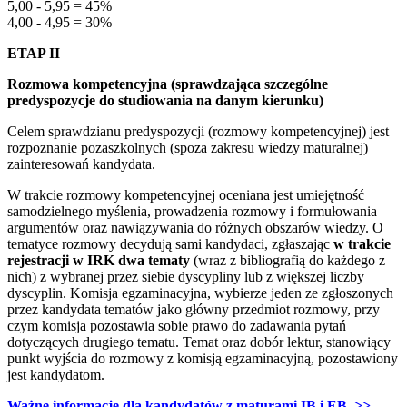
5,00 - 5,95 = 45%
4,00 - 4,95 = 30%
ETAP II
Rozmowa kompetencyjna (sprawdzająca szczególne
predyspozycje do studiowania na danym kierunku)
Celem sprawdzianu predyspozycji (rozmowy kompetencyjnej) jest
rozpoznanie pozaszkolnych (spoza zakresu wiedzy maturalnej)
zainteresowań kandydata.
W trakcie rozmowy kompetencyjnej oceniana jest umiejętność
samodzielnego myślenia, prowadzenia rozmowy i formułowania
argumentów oraz nawiązywania do różnych obszarów wiedzy. O
tematyce rozmowy decydują sami kandydaci, zgłaszając
w trakcie
rejestracji w IRK dwa tematy
(wraz z bibliografią do każdego z
nich) z wybranej przez siebie dyscypliny lub z większej liczby
dyscyplin. Komisja egzaminacyjna, wybierze jeden ze zgłoszonych
przez kandydata tematów jako główny przedmiot rozmowy, przy
czym komisja pozostawia sobie prawo do zadawania pytań
dotyczących drugiego tematu. Temat oraz dobór lektur, stanowiący
punkt wyjścia do rozmowy z komisją egzaminacyjną, pozostawiony
jest kandydatom.
Ważne informacje dla kandydatów z maturami IB i EB. >>