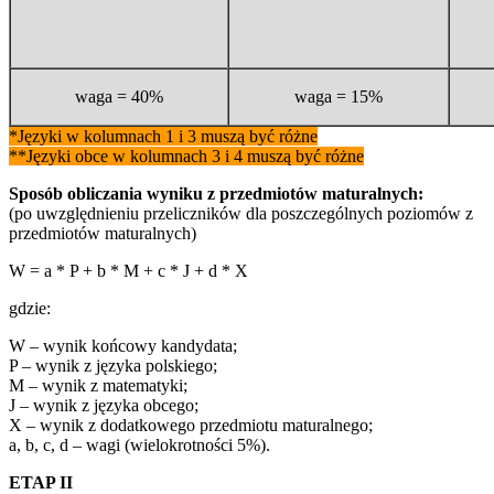
waga = 40%
waga = 15%
*Języki w kolumnach 1 i 3 muszą być różne
*
*Języki obce w kolumnach 3 i 4 muszą być różne
Sposób obliczania wyniku z przedmiotów maturalnych:
(po uwzględnieniu przeliczników dla poszczególnych poziomów z
przedmiotów maturalnych)
W = a * P + b * M + c * J + d * X
gdzie:
W – wynik końcowy kandydata;
P – wynik z języka polskiego;
M – wynik z matematyki;
J – wynik z języka obcego;
X – wynik z dodatkowego przedmiotu maturalnego;
a, b, c, d – wagi (wielokrotności 5%).
ETAP II