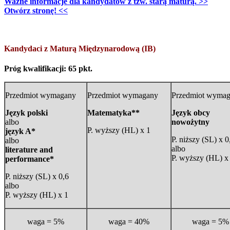
Ważne informacje dla kandydatów z tzw. starą maturą. >>
Otwórz stronę! <<
Kandydaci z Maturą Międzynarodową (IB)
Próg kwalifikacji: 65 pkt.
Przedmiot wymagany
Przedmiot wymagany
Przedmiot wyma
Język polski
Matematyka**
Język obcy
albo
nowożytny
P. wyższy (HL) x 1
język A*
P. niższy (SL) x 0
albo
albo
literature and
P. wyższy (HL) x
performance*
P. niższy (SL) x 0,6
albo
P. wyższy (HL) x 1
waga = 5%
waga = 40%
waga = 5%