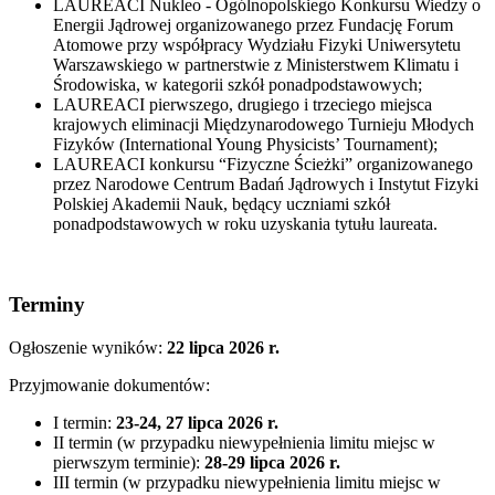
LAUREACI Nukleo - Ogólnopolskiego Konkursu Wiedzy o
Energii Jądrowej organizowanego przez Fundację Forum
Atomowe przy współpracy Wydziału Fizyki Uniwersytetu
Warszawskiego w partnerstwie z Ministerstwem Klimatu i
Środowiska, w kategorii szkół ponadpodstawowych;
LAUREACI pierwszego, drugiego i trzeciego miejsca
krajowych eliminacji Międzynarodowego Turnieju Młodych
Fizyków (International Young Physicists’ Tournament);
LAUREACI konkursu “Fizyczne Ścieżki” organizowanego
przez Narodowe Centrum Badań Jądrowych i Instytut Fizyki
Polskiej Akademii Nauk, będący uczniami szkół
ponadpodstawowych w roku uzyskania tytułu laureata.
Terminy
Ogłoszenie wyników:
22 lipca 2026 r.
Przyjmowanie dokumentów:
I termin:
23-24, 27 lipca 2026 r.
II termin (w przypadku niewypełnienia limitu miejsc w
pierwszym terminie):
28-29 lipca 2026 r.
III termin (w przypadku niewypełnienia limitu miejsc w