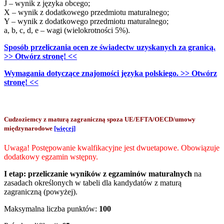
J – wynik z języka obcego;
X – wynik z dodatkowego przedmiotu maturalnego;
Y – wynik z dodatkowego przedmiotu maturalnego;
a, b, c, d, e – wagi (wielokrotności 5%).
Sposób przeliczania ocen ze świadectw uzyskanych za granicą.
>> Otwórz stronę! <<
Wymagania dotyczące znajomości języka polskiego. >> Otwórz
stronę! <<
Cudzoziemcy z maturą zagraniczną spoza UE/EFTA/OECD/umowy
międzynarodowe
[więcej]
Uwaga! Postępowanie kwalfikacyjne jest dwuetapowe. Obowiązuje
dodatkowy egzamin wstępny.
I etap:
przeliczanie wyników z egzaminów maturalnych
na
zasadach określonych w tabeli dla kandydatów z maturą
zagraniczną (powyżej).
Maksymalna liczba punktów:
100