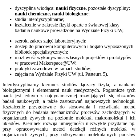
dyscyplina wiodąca:
nauki fizyczne
, pozostałe dyscypliny:
nauki chemiczne, nauki biologiczne
;
studia interdyscyplinarne;
kształcenie w zakresie fizyki oparte o światowej klasy
badania naukowe prowadzone na Wydziale Fizyki UW;
szeroki zakres zajęć laboratoryjnych;
dostęp do pracowni komputerowych i bogato wyposażonych
bibliotek specjalistycznych;
możliwość wykonywania własnych projektów i prototypów
w pracowni Makerspace@UW;
praktyki zawodowe w ramach studiów;
zajęcia na Wydziale Fizyki UW (ul. Pasteura 5).
Interdyscyplinarny kierunek studiów łączący fizykę z naukami
biologicznymi i elementami nauk medycznych. Pogranicze tych
nauk jest jednym z najdynamiczniej rozwijających się obszarów
badań naukowych, a także zastosowań najnowszych technologii.
Kształcenie przygotowuje do stosowania i rozwijania metod
fizycznych do badania mechanizmów procesów zachodzących w
organizmach żywych na poziomie molekuł, makromolekuł i ich
układów. Kierunek rozwija umiejętności niezwykle przydatne np.
przy opracowywaniu metod detekcji różnych molekuł w
organizmach żywych, przy odkrywaniu molekularnych podstaw