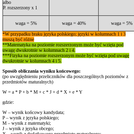
albo
P. rozszerzony x 1
waga = 5%
waga = 40%
waga = 5%
*W przypadku braku języka polskiego; języki w kolumnach 1 i 3
muszą być różne
**Matematyka na poziomie rozszerzonym może być wzięta pod
uwagę dwukrotnie w kolumnach 2 i 4.
***Fizyka na
poziomie rozszerzonym
może być wzięta pod uwagę
dwukrotnie w kolumnach 4 i 5.
Sposób obliczania wyniku końcowego:
(po uwzględnieniu przeliczników dla poszczególnych poziomów z
przedmiotów maturalnych)
W = a * P + b * M + c * J + d * X + e * Y
gdzie:
W – wynik końcowy kandydata;
P – wynik z języka polskiego;
M – wynik z matematyki;
J – wynik z języka obcego;
X – wynik z dodatkowego przedmiotu maturalnego;