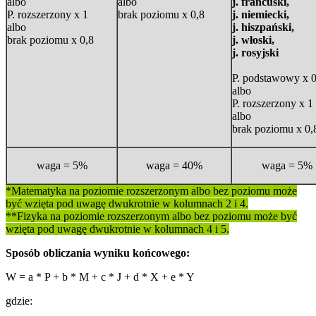
albo
albo
j. francuski,
P. rozszerzony x 1
brak poziomu x 0,8
j. niemiecki,
albo
j. hiszpański,
brak poziomu x 0,8
j. włoski,
j. rosyjski
P. podstawowy x 0
albo
P. rozszerzony x 1
albo
brak poziomu x 0,
waga = 5%
waga = 40%
waga = 5%
*Matematyka na poziomie rozszerzonym albo bez poziomu może
być wzięta pod uwagę dwukrotnie w kolumnach 2 i 4.
**Fizyka na poziomie rozszerzonym albo bez poziomu może być
wzięta pod uwagę dwukrotnie w kolumnach 4 i 5.
Sposób obliczania wyniku końcowego:
W = a * P + b * M + c * J + d * X + e * Y
gdzie: