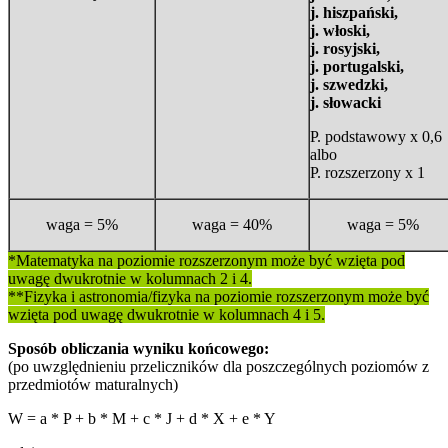
j. hiszpański,
j. włoski,
j. rosyjski,
j. portugalski,
j. szwedzki,
j. słowacki
P. podstawowy x 0,6
albo
P. rozszerzony x 1
waga = 5%
waga = 40%
waga = 5%
*Matematyka na poziomie rozszerzonym może być wzięta pod
uwagę dwukrotnie w kolumnach 2 i 4.
**Fizyka i astronomia/fizyka na poziomie rozszerzonym może być
wzięta pod uwagę dwukrotnie w kolumnach 4 i 5.
Sposób obliczania wyniku końcowego:
(po uwzględnieniu przeliczników dla poszczególnych poziomów z
przedmiotów maturalnych)
W = a * P + b * M + c * J + d * X + e * Y