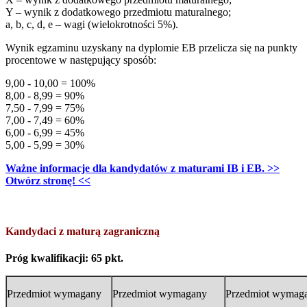
Y – wynik z dodatkowego przedmiotu maturalnego;
a, b, c, d, e – wagi (wielokrotności 5%).
Wynik egzaminu uzyskany na dyplomie EB przelicza się na punkty
procentowe w następujący sposób:
9,00 - 10,00 = 100%
8,00 - 8,99 = 90%
7,50 - 7,99 = 75%
7,00 - 7,49 = 60%
6,00 - 6,99 = 45%
5,00 - 5,99 = 30%
Ważne informacje dla kandydatów z maturami IB i EB. >>
Otwórz stronę! <<
Kandydaci z maturą zagraniczną
Próg kwalifikacji: 65 pkt.
Przedmiot wymagany
Przedmiot wymagany
Przedmiot wymag