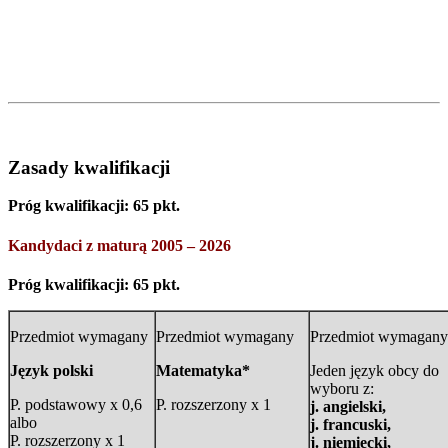
Zasady kwalifikacji
Próg kwalifikacji: 65 pkt.
Kandydaci z maturą 2005 – 2026
Próg kwalifikacji: 65 pkt.
Przedmiot wymagany
Przedmiot wymagany
Przedmiot wymagany
Język polski
Matematyka*
Jeden język obcy do
wyboru z:
P. podstawowy x 0,6
P. rozszerzony x 1
j. angielski,
albo
j. francuski,
P. rozszerzony x 1
j. niemiecki,