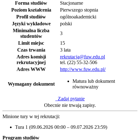
Forma studiów
Stacjonarne
Poziom kształcenia
Pierwszego stopnia
Profil studiów
ogólnoakademicki
Języki wykładowe
polski
Minimalna liczba
3
studentów
Limit miejsc
15
Czas trwania
3 lata
Adres komisji
rekrutacja@fuw.edu.pl
rekrutacyjnej
tel. (22) 55-32-506
Adres WWW
http://www.fuw.edu.pl/
Matura lub dokument
Wymagany dokument
równoważny
Zadaj pytanie
Obecnie nie trwają zapisy.
Minione tury w tej rekrutacji:
Tura 1 (09.06.2026 00:00 – 09.07.2026 23:59)
Program studiów