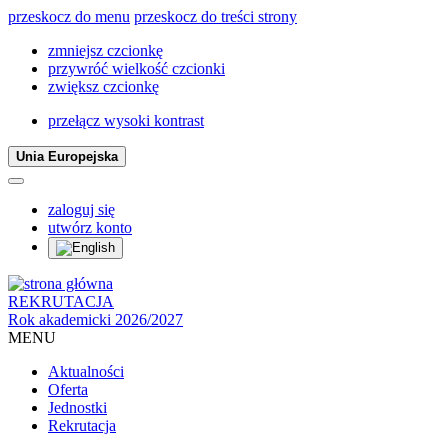
przeskocz do menu
przeskocz do treści strony
zmniejsz czcionkę
przywróć wielkość czcionki
zwiększ czcionkę
przełącz wysoki kontrast
Unia Europejska
zaloguj się
utwórz konto
REKRUTACJA
Rok akademicki 2026/2027
MENU
Aktualności
Oferta
Jednostki
Rekrutacja