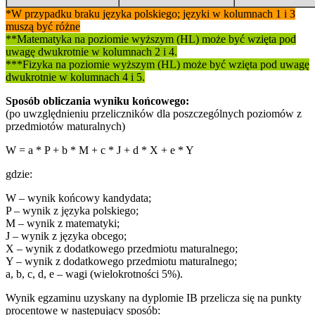
*W przypadku braku języka polskiego; języki w kolumnach 1 i 3
muszą być różne
**Matematyka na poziomie wyższym (HL) może być wzięta pod
uwagę dwukrotnie w kolumnach 2 i 4.
***Fizyka na poziomie wyższym (HL) może być wzięta pod uwagę
dwukrotnie w kolumnach 4 i 5.
Sposób obliczania wyniku końcowego:
(po uwzględnieniu przeliczników dla poszczególnych poziomów z
przedmiotów maturalnych)
W = a * P + b * M + c * J + d * X + e * Y
gdzie:
W – wynik końcowy kandydata;
P – wynik z języka polskiego;
M – wynik z matematyki;
J – wynik z języka obcego;
X – wynik z dodatkowego przedmiotu maturalnego;
Y – wynik z dodatkowego przedmiotu maturalnego;
a, b, c, d, e – wagi (wielokrotności 5%).
Wynik egzaminu uzyskany na dyplomie IB przelicza się na punkty
procentowe w następujący sposób: