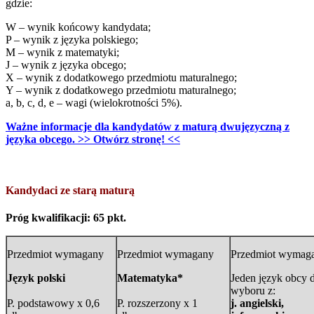
gdzie:
W – wynik końcowy kandydata;
P – wynik z języka polskiego;
M – wynik z matematyki;
J – wynik z języka obcego;
X – wynik z dodatkowego przedmiotu maturalnego;
Y – wynik z dodatkowego przedmiotu maturalnego;
a, b, c, d, e – wagi (wielokrotności 5%).
Ważne informacje dla kandydatów z maturą dwujęzyczną z
języka obcego. >> Otwórz stronę! <<
Kandydaci ze starą maturą
Próg kwalifikacji: 65 pkt.
Przedmiot wymagany
Przedmiot wymagany
Przedmiot wymag
Język polski
Matematyka*
Jeden język obcy 
wyboru z:
P. podstawowy x 0,6
P. rozszerzony x 1
j. angielski,