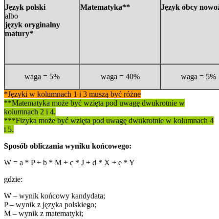
Język polski
Matematyka**
Język obcy nowo
albo
język oryginalny
matury*
waga = 5%
waga = 40%
waga = 5%
*Języki w kolumnach 1 i 3 muszą być różne
**Matematyka może być wzięta pod uwagę dwukrotnie w
kolumnach 2 i 4.
***Fizyka
może być wzięta pod uwagę dwukrotnie w kolumnach 4
i 5.
Sposób obliczania wyniku końcowego:
W = a * P + b * M + c * J + d * X + e * Y
gdzie:
W – wynik końcowy kandydata;
P – wynik z języka polskiego;
M – wynik z matematyki;