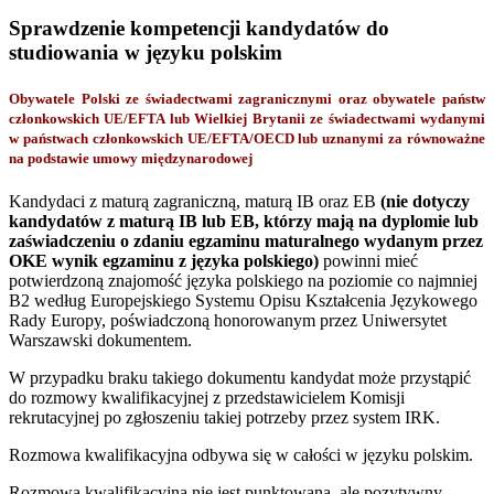
Sprawdzenie kompetencji kandydatów do
studiowania w języku polskim
Obywatele Polski ze świadectwami zagranicznymi oraz obywatele państw
członkowskich UE/EFTA lub Wielkiej Brytanii ze świadectwami wydanymi
w państwach członkowskich UE/EFTA/OECD lub uznanymi za równoważne
na podstawie umowy międzynarodowej
Kandydaci z maturą zagraniczną, maturą IB oraz EB
(nie dotyczy
kandydatów z maturą IB lub EB, którzy mają na dyplomie lub
zaświadczeniu o zdaniu egzaminu maturalnego wydanym przez
OKE wynik egzaminu z języka polskiego)
powinni mieć
potwierdzoną znajomość języka polskiego na poziomie co najmniej
B2 według Europejskiego Systemu Opisu Kształcenia Językowego
Rady Europy, poświadczoną honorowanym przez Uniwersytet
Warszawski dokumentem.
W przypadku braku takiego dokumentu kandydat może przystąpić
do rozmowy kwalifikacyjnej z przedstawicielem Komisji
rekrutacyjnej po zgłoszeniu takiej potrzeby przez system IRK.
Rozmowa kwalifikacyjna odbywa się w całości w języku polskim.
Rozmowa kwalifikacyjna nie jest punktowana, ale pozytywny