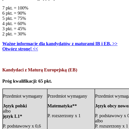
7 pkt. = 100%
6 pkt. = 90%
5 pkt. = 75%
4 pkt. = 60%
3 pkt. = 45%
2 pkt. = 30%
Ważne informacje dla kandydatów z maturami IB i EB. >>
Otwórz stronę! <<
Kandydaci z Maturą Europejską (EB)
Próg kwalifikacji: 65 pkt.
Przedmiot wymagany
Przedmiot wymagany
Przedmiot wymag
Język polski
Matematyka**
Język obcy nowo
albo
P. rozszerzony x 1
P. podstawowy x 
język L1*
albo
P. podstawowy x 0,6
P. rozszerzony x 1