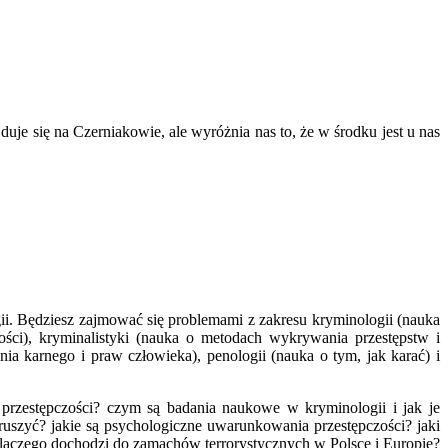
uje się na Czerniakowie, ale wyróżnia nas to, że w środku jest u nas
gii. Będziesz zajmować się problemami z zakresu kryminologii (nauka
czości), kryminalistyki (nauka o metodach wykrywania przestępstw i
ia karnego i praw człowieka), penologii (nauka o tym, jak karać) i
 przestępczości? czym są badania naukowe w kryminologii i jak je
uszyć? jakie są psychologiczne uwarunkowania przestępczości? jaki
i dlaczego dochodzi do zamachów terrorystycznych w Polsce i Europie?