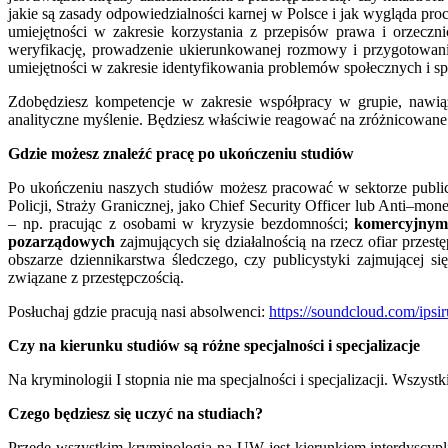
jakie są zasady odpowiedzialności karnej w Polsce i jak wygląda pr
umiejętności w zakresie korzystania z przepisów prawa i orzecz
weryfikację, prowadzenie ukierunkowanej rozmowy i przygotowani
umiejętności w zakresie identyfikowania problemów społecznych i s
Zdobędziesz kompetencje w zakresie współpracy w grupie, nawią
analityczne myślenie. Będziesz właściwie reagować na zróżnicowane 
Gdzie możesz znaleźć pracę po ukończeniu studiów
Po ukończeniu naszych studiów możesz pracować w sektorze pub
Policji, Straży Granicznej, jako Chief Security Officer lub Anti–mon
– np. pracując z osobami w kryzysie bezdomności;
komercyjnym
pozarządowych
zajmujących się działalnością na rzecz ofiar przes
obszarze dziennikarstwa śledczego, czy publicystyki zajmującej 
związane z przestępczością.
Posłuchaj gdzie pracują nasi absolwenci:
https://soundcloud.com/ipsi
Czy na kierunku studiów są różne specjalności i specjalizacje
Na kryminologii I stopnia nie ma specjalności i specjalizacji. Wszyst
Czego będziesz się uczyć na studiach?
Przede wszystkim kryminologia na UW jest kierunkiem interdyscypli