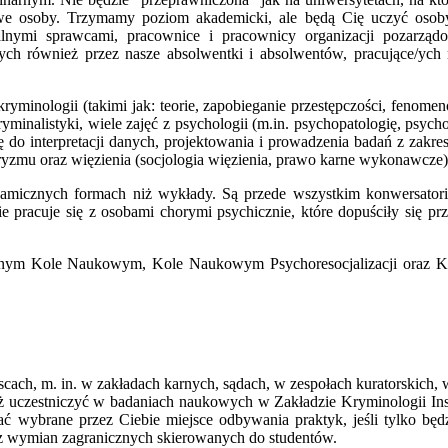
e osoby. Trzymamy poziom akademicki, ale będą Cię uczyć osoby, 
talnymi sprawcami, pracownice i pracownicy organizacji pozarzą
h również przez nasze absolwentki i absolwentów, pracujące/ych m.
yminologii (takimi jak: teorie, zapobieganie przestępczości, fenomen
yminalistyki, wiele zajęć z psychologii (m.in. psychopatologię, psych
 do interpretacji danych, projektowania i prowadzenia badań z zakre
roryzmu oraz więzienia (socjologia więzienia, prawo karne wykonawcze)
amicznych formach niż wykłady. Są przede wszystkim konwersatoria 
e pracuje się z osobami chorymi psychicznie, które dopuściły się prz
icznym Kole Naukowym, Kole Naukowym Psychoresocjalizacji oraz K
h, m. in. w zakładach karnych, sądach, w zespołach kuratorskich, w j
 też uczestniczyć w badaniach naukowych w Zakładzie Kryminologii 
ć wybrane przez Ciebie miejsce odbywania praktyk, jeśli tylko będz
z wymian zagranicznych skierowanych do studentów.