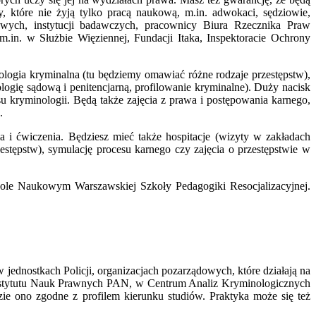
które nie żyją tylko pracą naukową, m.in. adwokaci, sędziowie,
dowych, instytucji badawczych, pracownicy Biura Rzecznika Praw
in. w Służbie Więziennej, Fundacji Itaka, Inspektoracie Ochrony
ologia kryminalna (tu będziemy omawiać różne rodzaje przestępstw),
ologię sądową i penitencjarną, profilowanie kryminalne). Duży nacisk
su kryminologii. Będą także zajęcia z prawa i postępowania karnego,
.
i ćwiczenia. Będziesz mieć także hospitacje (wizyty w zakładach
estępstw), symulację procesu karnego czy zajęcia o przestępstwie w
ole Naukowym Warszawskiej Szkoły Pedagogiki Resocjalizacyjnej.
ednostkach Policji, organizacjach pozarządowych, które działają na
Instytutu Nauk Prawnych PAN, w Centrum Analiz Kryminologicznych
ie ono zgodne z profilem kierunku studiów. Praktyka może się też