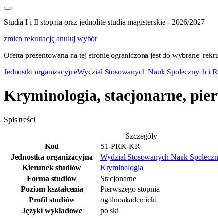
Studia I i II stopnia oraz jednolite studia magisterskie - 2026/2027
zmień rekrutację
anuluj wybór
Oferta prezentowana na tej stronie ograniczona jest do wybranej rekrut
Jednostki organizacyjne
Wydział Stosowanych Nauk Społecznych i Res
Kryminologia, stacjonarne, pie
Spis treści
Szczegóły
Kod
S1-PRK-KR
Jednostka organizacyjna
Wydział Stosowanych Nauk Społecznyc
Kierunek studiów
Kryminologia
Forma studiów
Stacjonarne
Poziom kształcenia
Pierwszego stopnia
Profil studiów
ogólnoakademicki
Języki wykładowe
polski