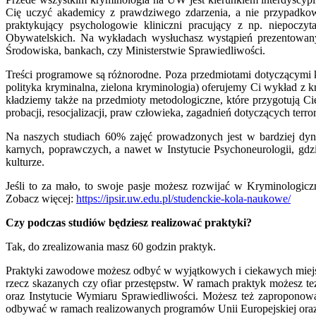
Cię uczyć akademicy z prawdziwego zdarzenia, a nie przypadkow
praktykujący psychologowie kliniczni pracujący z np. niepoczy
Obywatelskich. Na wykładach wysłuchasz wystąpień prezentowanyc
Środowiska, bankach, czy Ministerstwie Sprawiedliwości.
Treści programowe są różnorodne. Poza przedmiotami dotyczącymi kr
polityka kryminalna, zielona kryminologia) oferujemy Ci wykład z kr
kładziemy także na przedmioty metodologiczne, które przygotują Cię
probacji, resocjalizacji, praw człowieka, zagadnień dotyczących ter
Na naszych studiach 60% zajęć prowadzonych jest w bardziej dyn
karnych, poprawczych, a nawet w Instytucie Psychoneurologii, gdzi
kulturze.
Jeśli to za mało, to swoje pasje możesz rozwijać w Kryminolog
Zobacz więcej:
https://ipsir.uw.edu.pl/studenckie-kola-naukowe/
Czy podczas studiów będziesz realizować praktyki?
Tak, do zrealizowania masz 60 godzin praktyk.
Praktyki zawodowe możesz odbyć w wyjątkowych i ciekawych miejscac
rzecz skazanych czy ofiar przestępstw. W ramach praktyk możesz
oraz Instytucie Wymiaru Sprawiedliwości. Możesz też zaproponowa
odbywać w ramach realizowanych programów Unii Europejskiej ora