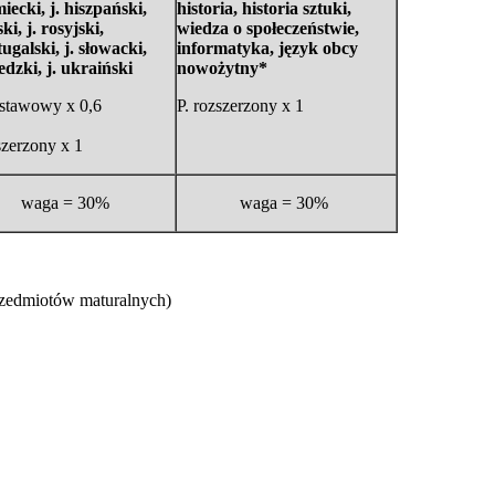
miecki, j. hiszpański,
historia, historia sztuki,
ski, j. rosyjski,
wiedza o społeczeństwie,
tugalski, j. słowacki,
informatyka, język obcy
edzki, j. ukraiński
nowożytny*
dstawowy x 0,6
P. rozszerzony x 1
szerzony x 1
waga = 30%
waga = 30%
rzedmiotów maturalnych)