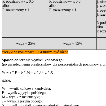
P. podstawowy x 0,6
P. podstawowy x 0,6
j. nie
albo
albo
j. wło
P. rozszerzony x 1
P. rozszerzony x 1
j. por
j. szw
P. po
albo
P. roz
waga = 25%
waga = 15%
*Języki w kolumnach 3 i 4 muszą być różne
Sposób obliczania wyniku końcowego:
(po uwzględnieniu przeliczników dla poszczególnych poziomów z p
W = a * P + b * M + c * J + d * X
gdzie:
W – wynik końcowy kandydata;
P – wynik z języka polskiego;
M – wynik z matematyki;
J – wynik z języka obcego;
X – wynik z dodatkowego przedmiotu maturalnego;