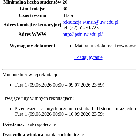
Minimalna liczba studentów
20
Limit miejsc
80
Czas trwania
3 lata
rekrutacja.wsnsir@uw.edu.pl
Adres komisji rekrutacyjnej
tel. (22) 55-30-723
Adres WWW
http://ipsir.uw.edu.pl/
Wymagany dokument
Matura lub dokument równowa
Zadaj pytanie
Minione tury w tej rekrutacji:
Tura 1 (09.06.2026 00:00 – 09.07.2026 23:59)
Trwające tury w innych rekrutacjach:
Przeniesienia z innych uczelni na studia I i II stopnia oraz jedn
Tura 1 (09.06.2026 00:00 – 10.09.2026 23:59)
Dziedzina
: nauki społeczne
Dyscyplina
wiodąca
: nauki socjologiczne