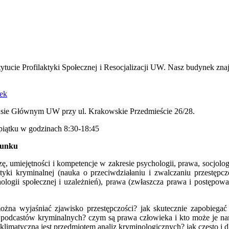
tucie Profilaktyki Społecznej i Resocjalizacji UW. Nasz budynek znajd
ek
ie Głównym UW przy ul. Krakowskie Przedmieście 26/28.
 piątku w godzinach 8:30-18:45
runku
ę, umiejętności i kompetencje w zakresie psychologii, prawa, socjolo
lityki kryminalnej (nauka o przeciwdziałaniu i zwalczaniu przestęp
ogii społecznej i uzależnień), prawa (zwłaszcza prawa i postępowan
żna wyjaśniać zjawisko przestępczości? jak skutecznie zapobiegać
 podcastów kryminalnych? czym są prawa człowieka i kto może je nar
a klimatyczna jest przedmiotem analiz kryminologicznych? jak często 