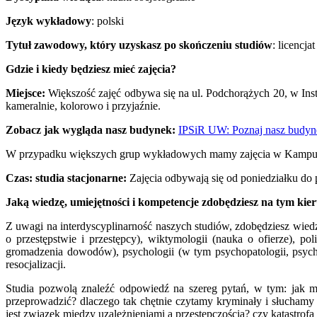
Język wykładowy
: polski
Tytuł zawodowy, który uzyskasz po skończeniu studiów
: licencjat
Gdzie i kiedy będziesz mieć zajęcia?
Miejsce:
Większość zajęć odbywa się na ul. Podchorążych 20, w Insty
kameralnie, kolorowo i przyjaźnie.
Zobacz jak wygląda nasz budynek:
IPSiR UW: Poznaj nasz budyn
W przypadku większych grup wykładowych mamy zajęcia w Kampus
Czas: studia stacjonarne:
Zajęcia odbywają się od poniedziałku do
Jaką wiedzę, umiejętności i kompetencje zdobędziesz na tym kie
Z uwagi na interdyscyplinarność naszych studiów, zdobędziesz wiedz
o przestępstwie i przestępcy), wiktymologii (nauka o ofierze), po
gromadzenia dowodów), psychologii (w tym psychopatologii, psychol
resocjalizacji.
Studia pozwolą znaleźć odpowiedź na szereg pytań, w tym: jak mo
przeprowadzić? dlaczego tak chętnie czytamy kryminały i słuchamy
jest związek między uzależnieniami a przestępczością? czy katastrof