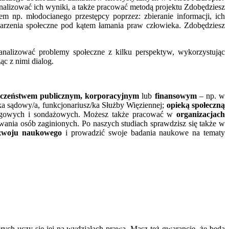
analizować ich wyniki, a także pracować metodą projektu Zdobędziesz
 np. młodocianego przestępcy poprzez: zbieranie informacji, ich
arzenia społeczne pod kątem łamania praw człowieka. Zdobędziesz
nalizować problemy społeczne z kilku perspektyw, wykorzystując
c z nimi dialog.
eczeństwem publicznym, korporacyjnym
lub
finansowym
– np. w
/ka sądowy/a, funkcjonariusz/ka Służby Więziennej;
opieką społeczną
ingowych i sondażowych. Możesz także pracować w
organizacjach
iwania osób zaginionych. Po naszych studiach sprawdzisz się także w
zwoju naukowego
i prowadzić swoje badania naukowe na tematy
rych uczy się jej na wydziałach prawa. Masz też gwarancję, że będą