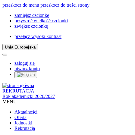
przeskocz do menu
przeskocz do treści strony
zmniejsz czcionkę
przywróć wielkość czcionki
zwiększ czcionkę
przełącz wysoki kontrast
Unia Europejska
zaloguj się
utwórz konto
REKRUTACJA
Rok akademicki 2026/2027
MENU
Aktualności
Oferta
Jednostki
Rekrutacja