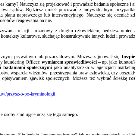
oces karny? Nauczysz się projektować i prowadzić badania społeczne i 
nictwa sądów. Będziesz umieć pracować z indywidualnym przypadkiem
a planu naprawczego lub interwencyjnego. Nauczysz się oceniać zd
posobów reagowania na nie.
zywania relacji i rozmowy z drugim człowiekiem, będziesz umieć a
konteksty kulturowe, słuchając konstruktywnie innych ludzi i prowadzą
licznym, prywatnym lub pozarządowym. Możesz zajmować się:
bezpi
ey laundering Officer;
wymiarem sprawiedliwości
– np. jako kurator
i badaniami społecznymi
jako analityk/czka w agencjach market
tępstw, wsparcia więźniów, przestrzegania praw człowieka, czy poszuk
się opisywaniem zjawisk społecznych. Możesz też wybrać ścieżkę
ro
ruw/przysz-o-po-kryminologii
kie osoby studiujące uczą się tego samego.
narnym. Nie będzie “przeprawniczona” jak na uniwersytetach, na któ