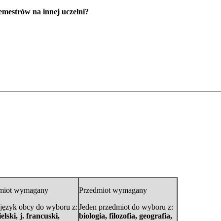
semestrów na innej uczelni?
miot wymagany
Przedmiot wymagany
 język obcy do wyboru z:
Jeden przedmiot do wyboru z:
ielski, j. francuski,
biologia, filozofia, geografia,