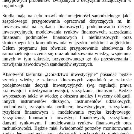
nietypowych problemów związanych z decyzjami zarządczymi w
organizacji.
Studia mają na celu rozwijanie umiejętności samodzielnego jak i
zespołowego przygotowania opracowań dotyczących m. in.
inwestowania na rynkach finansowych, podejmowania decyzji
inwestycyjnych, modelowania rynków finansowych, zarządzania
finansami podmiotów finansowych i niefinansowych oraz
skutecznego ich komunikowania w języku polskim i angielskim.
Celem programu jest również przygotowanie absolwenta do
samodzielnego uczenia się oraz aktualizowania wiedzy, wspierania
innych w tym zakresie, przygotowanego go do przestrzegania i
rozwijania zawodowych standardów etycznych.
Absolwent kierunku „Doradztwo inwestycyjne” posiadać będzie
szeroką wiedzę z zakresu kluczowych zagadnień w zakresie
podejmowania decyzji inwestycyjnych (wg regulacji prawa
krajowego i międzynarodowego), zarządzania finansami. Będzie
wyposażony także w wiedzę z obszaru analizy i wyceny obligacji,
innych instrumentów dłużnych, instrumentów udziałowych,
pochodnych, zarządzania portfelem inwestycyjnym, zarządzania
ryzykiem finansowym i modelowania ryzyka kredytowego,
zarządzania finansami i inwestycji finansowych, zarządzania
danymi rynkowymi i modelowania rynków finansowych oraz
rachunkowości. Będzie miał świadomość potrzeby monitorowania
zmian legislacyjnych ww. obszarach, doskonalenia umiejętności