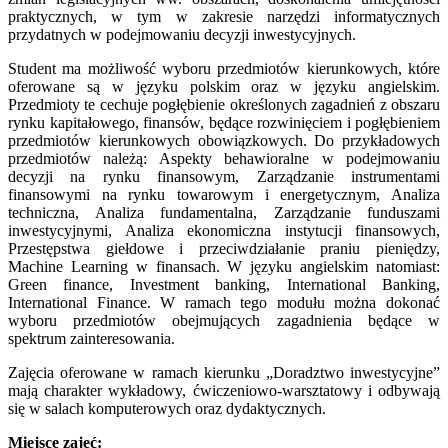
praktycznych, w tym w zakresie narzędzi informatycznych
przydatnych w podejmowaniu decyzji inwestycyjnych.
Student ma możliwość wyboru przedmiotów kierunkowych, które
oferowane są w języku polskim oraz w języku angielskim.
Przedmioty te cechuje pogłębienie określonych zagadnień z obszaru
rynku kapitałowego, finansów, będące rozwinięciem i pogłębieniem
przedmiotów kierunkowych obowiązkowych. Do przykładowych
przedmiotów należą: Aspekty behawioralne w podejmowaniu
decyzji na rynku finansowym, Zarządzanie instrumentami
finansowymi na rynku towarowym i energetycznym, Analiza
techniczna, Analiza fundamentalna, Zarządzanie funduszami
inwestycyjnymi, Analiza ekonomiczna instytucji finansowych,
Przestępstwa giełdowe i przeciwdziałanie praniu pieniędzy,
Machine Learning w finansach. W języku angielskim natomiast:
Green finance, Investment banking, International Banking,
International Finance. W ramach tego modułu można dokonać
wyboru przedmiotów obejmujących zagadnienia będące w
spektrum zainteresowania.
Zajęcia oferowane w ramach kierunku „Doradztwo inwestycyjne”
mają charakter wykładowy, ćwiczeniowo-warsztatowy i odbywają
się w salach komputerowych oraz dydaktycznych.
Miejsce zajęć: