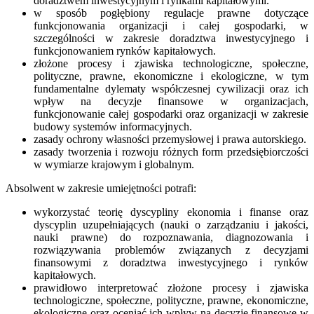
doradztwem inwestycyjnym i rynkami kapitałowymi.
w sposób pogłębiony regulacje prawne dotyczące
funkcjonowania organizacji i całej gospodarki, w
szczególności w zakresie doradztwa inwestycyjnego i
funkcjonowaniem rynków kapitałowych.
złożone procesy i zjawiska technologiczne, społeczne,
polityczne, prawne, ekonomiczne i ekologiczne, w tym
fundamentalne dylematy współczesnej cywilizacji oraz ich
wpływ na decyzje finansowe w organizacjach,
funkcjonowanie całej gospodarki oraz organizacji w zakresie
budowy systemów informacyjnych.
zasady ochrony własności przemysłowej i prawa autorskiego.
zasady tworzenia i rozwoju różnych form przedsiębiorczości
w wymiarze krajowym i globalnym.
Absolwent w zakresie umiejętności potrafi:
wykorzystać teorię dyscypliny ekonomia i finanse oraz
dyscyplin uzupełniających (nauki o zarządzaniu i jakości,
nauki prawne) do rozpoznawania, diagnozowania i
rozwiązywania problemów związanych z decyzjami
finansowymi z doradztwa inwestycyjnego i rynków
kapitałowych.
prawidłowo interpretować złożone procesy i zjawiska
technologiczne, społeczne, polityczne, prawne, ekonomiczne,
ekologiczne oraz oceniać ich wpływ na decyzje finansowe w