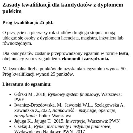
Zasady kwalifikacji dla kandydatów z dyplomem
polskim
Próg kwalifikacji: 25 pkt.
O przyjęcie na pierwszy rok studiów drugiego stopnia mogą
ubiegać się osoby z dyplomem licencjata, magistra, inżyniera lub
równorzędnym.
Dla kandydatów zostanie przeprowadzony egzamin w formie
testu
,
obejmujący zakres zagadnień z
ekonomii i zarządzania.
Maksymalna liczba punktów do uzyskania z egzaminu wynosi 50.
Próg kwalifikacji wynosi 25 punktów.
Literatura do egzaminu:
Górski M., 2018,
Rynkowy system finansowy
, Warszawa:
PWE
Iwanicz-Drozdowska, M., Jaworski W.L., Szelągowska A,
Zawadzka Z.,2022,
Bankowość – instytucje, operacje,
zarządzanie
. Poltex Warszawa
Jajuga K., Jajuga T., 2015,
Inwestycje,
Warszawa: PWN
Czekaj J.,
Rynki, instrumenty i instytucje finansowe,
Wydawnictwo Naukowe PWN, 2017