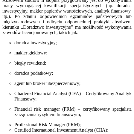
Absolwent studiów II stopnia przygotowany jest do wykonywania
pracy wymagającej kwalifikacji specjalistycznych (np. doradca
inwestycyjny, makler papierów wartościowych, analityk finansowy,
itp.). Po zdaniu odpowiednich egzaminów państwowych lub
międzynarodowych i odbyciu odpowiedniej praktyki absolwent
kierunku „Doradztwo inwestycyjne” ma możliwość wykonywania
zawodów licencjonowanych, takich jak:
doradca inwestycyjny;
makler giełdowy;
biegły rewidend;
doradca podatkowy;
agent lub broker ubezpieczeniowy;
Chartered Financial Analyst (CFA) – Certyfikowany Analityk
Finansowy;
Financial risk manager (FRM) – certyfikowany specjalista
zarządzania ryzykiem finansowym;
Professional Risk Manager (PRM);
Certified International Investment Analyst (CIIA);