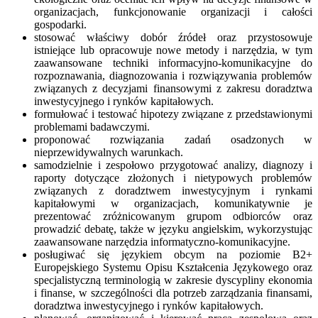
organizacjach, funkcjonowanie organizacji i całości
gospodarki.
stosować właściwy dobór źródeł oraz przystosowuje
istniejące lub opracowuje nowe metody i narzędzia, w tym
zaawansowane techniki informacyjno-komunikacyjne do
rozpoznawania, diagnozowania i rozwiązywania problemów
związanych z decyzjami finansowymi z zakresu doradztwa
inwestycyjnego i rynków kapitałowych.
formułować i testować hipotezy związane z przedstawionymi
problemami badawczymi.
proponować rozwiązania zadań osadzonych w
nieprzewidywalnych warunkach.
samodzielnie i zespołowo przygotować analizy, diagnozy i
raporty dotyczące złożonych i nietypowych problemów
związanych z doradztwem inwestycyjnym i rynkami
kapitałowymi w organizacjach, komunikatywnie je
prezentować zróżnicowanym grupom odbiorców oraz
prowadzić debatę, także w języku angielskim, wykorzystując
zaawansowane narzędzia informatyczno-komunikacyjne.
posługiwać się językiem obcym na poziomie B2+
Europejskiego Systemu Opisu Kształcenia Językowego oraz
specjalistyczną terminologią w zakresie dyscypliny ekonomia
i finanse, w szczególności dla potrzeb zarządzania finansami,
doradztwa inwestycyjnego i rynków kapitałowych.