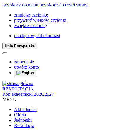
przeskocz do menu
przeskocz do treści strony
zmniejsz czcionkę
przywróć wielkość czcionki
zwiększ czcionkę
przełącz wysoki kontrast
Unia Europejska
zaloguj się
utwórz konto
REKRUTACJA
Rok akademicki 2026/2027
MENU
Aktualności
Oferta
Jednostki
Rekrutacja