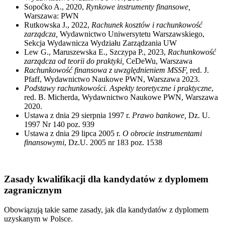
Sopoćko A., 2020,
Rynkowe instrumenty finansowe,
Warszawa: PWN
Rutkowska J., 2022,
Rachunek kosztów i rachunkowość
zarządcza,
Wydawnictwo Uniwersytetu Warszawskiego,
Sekcja Wydawnicza Wydziału Zarządzania UW
Lew G., Maruszewska E., Szczypa P., 2023,
Rachunkowość
zarządcza od teorii do praktyki,
CeDeWu, Warszawa
Rachunkowość finansowa z uwzględnieniem MSSF,
red. J.
Pfaff, Wydawnictwo Naukowe PWN, Warszawa 2023.
Podstawy rachunkowości. Aspekty teoretyczne i praktyczne
,
red. B. Micherda, Wydawnictwo Naukowe PWN, Warszawa
2020.
Ustawa z dnia 29 sierpnia 1997 r.
Prawo bankowe,
Dz. U.
1997 Nr 140 poz. 939
Ustawa z dnia 29 lipca 2005 r.
O obrocie instrumentami
finansowymi
, Dz.U. 2005 nr 183 poz. 1538
Zasady kwalifikacji dla kandydatów z dyplomem
zagranicznym
Obowiązują takie same zasady, jak dla kandydatów z dyplomem
uzyskanym w Polsce.