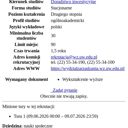
Kierunek studiów
Doradztwo inwestycyjne
Forma studiów
Stacjonarne
Poziom kształcenia
Drugiego stopnia
Profil studiów
ogólnoakademicki
Języki wykładowe
polski
Minimalna liczba
30
studentów
Limit miejsc
90
Czas trwania
1,5 roku
Adres komisji
rekrutacja@wz.uw.edu.pl
rekrutacyjnej
tel. (22) 55-34-190, (22) 55-34-100
Adres WWW
https://wydzialzarzadzania.wz.uw.edu.pl/
Wymagany dokument
Wykształcenie wyższe
Zadaj pytanie
Obecnie nie trwają zapisy.
Minione tury w tej rekrutacji:
Tura 1 (09.06.2026 00:00 – 09.07.2026 23:59)
Dziedzina
: nauki społeczne