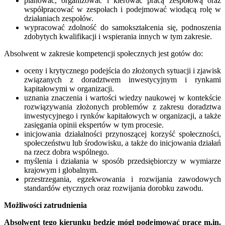
planować, organizować i kierować pracą zespołową oraz
współpracować w zespołach i podejmować wiodącą rolę w
działaniach zespołów.
wypracować zdolność do samokształcenia się, podnoszenia
zdobytych kwalifikacji i wspierania innych w tym zakresie.
Absolwent w zakresie kompetencji społecznych jest gotów do:
oceny i krytycznego podejścia do złożonych sytuacji i zjawisk
związanych z doradztwem inwestycyjnym i rynkami
kapitałowymi w organizacji.
uznania znaczenia i wartości wiedzy naukowej w kontekście
rozwiązywania złożonych problemów z zakresu doradztwa
inwestycyjnego i rynków kapitałowych w organizacji, a także
zasięgania opinii ekspertów w tym procesie.
inicjowania działalności przynoszącej korzyść społeczności,
społeczeństwu lub środowisku, a także do inicjowania działań
na rzecz dobra wspólnego.
myślenia i działania w sposób przedsiębiorczy w wymiarze
krajowym i globalnym.
przestrzegania, egzekwowania i rozwijania zawodowych
standardów etycznych oraz rozwijania dorobku zawodu.
Możliwości zatrudnienia
Absolwent tego kierunku będzie mógł podejmować pracę m.in.