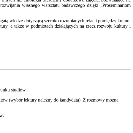
ć rozwijania własnego warsztatu badawczego dzięki „Proseminariom
ogatą wiedzę dotyczącą szeroko rozumianych relacji pomiędzy kulturą
ury, a także w podmiotach działających na rzecz rozwoju kultury i
runku studiów.
ematów (wybór lektury należny do kandydata). Z rozmowy można
w.