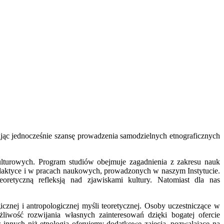
 dając jednocześnie szansę prowadzenia samodzielnych etnograficznych
lturowych. Program studiów obejmuje zagadnienia z zakresu nauk
 w dydaktyce i w pracach naukowych, prowadzonych w naszym Instytucie.
oretyczną refleksją nad zjawiskami kultury. Natomiast dla nas
znej i antropologicznej myśli teoretycznej. Osoby uczestniczące w
liwość rozwijania własnych zainteresowań dzięki bogatej ofercie
nnych niż etnologia oferujemy dodatkowe zajęcia, pozwalające na