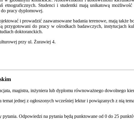
dań etnograficznych. Studenci i studentki mają unikatową możliwoś
 do pracy dyplomowej.
projektować i prowadzić zaawansowane badania terenowe, mają także b
ą przygotowani do pracy w ośrodkach badawczych, instytucjach kult
studiach doktoranckich.
ulturowej przy ul. Żurawiej 4.
lskim
encjata, magistra, inżyniera lub dyplomu równoważnego dowolnego kie
 temat jednej z ogłoszonych wcześniej lektur i powiązanych z nią t
y pytania. Odpowiedzi na pytania będą punktowane od 0 do 25 punktó