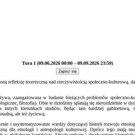
Tura 1 (09.06.2026 00:00 – 09.09.2026 23:59)
Zapisz się
ębioną refleksję teoretyczną nad rzeczywistością społeczno-kulturową,
ka żywa, zaangażowana w badanie bieżących problemów społeczno-ku
jologiczne, filozofia). Obie te dziedziny splatają się nierozdzielnie
 innych kierunkach studiów, będąc tam bardziej gabinetową, te
tualną, ale też życiową.
ie i usystematyzowanie wiedzy dotyczącej historii rozwoju etnologic
zną dla etnologii i antropologii kulturowej. Oprócz tego mają moż
ch w globalnym kontekście. Absolwentkom i absolwentom kierunków i