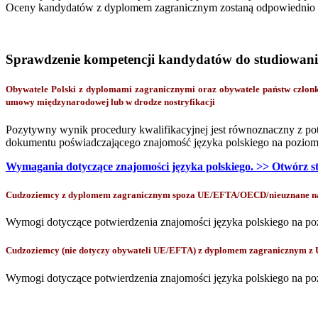
Oceny kandydatów z dyplomem zagranicznym zostaną odpowiednio pr
Sprawdzenie kompetencji kandydatów do studiowani
Obywatele Polski z dyplomami zagranicznymi oraz obywatele państw czł
umowy międzynarodowej lub w drodze nostryfikacji
Pozytywny wynik procedury kwalifikacyjnej jest równoznaczny z po
dokumentu poświadczającego znajomość języka polskiego na poziomi
Wymagania dotyczące znajomości języka polskiego. >> Otwórz s
Cudzoziemcy z dyplomem zagranicznym spoza UE/EFTA/OECD/nieuznane na p
Wymogi dotyczące potwierdzenia znajomości języka polskiego na po
Cudzoziemcy (nie dotyczy obywateli UE/EFTA) z dyplomem zagranicznym z
Wymogi dotyczące potwierdzenia znajomości języka polskiego na po