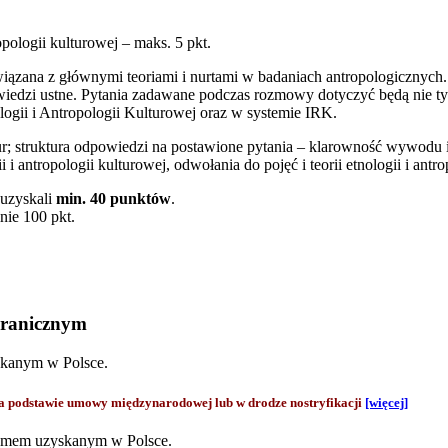
opologii kulturowej – maks. 5 pkt.
zana z głównymi teoriami i nurtami w badaniach antropologicznych. Do
dzi ustne. Pytania zadawane podczas rozmowy dotyczyć będą nie tylko
ologii i Antropologii Kulturowej oraz w systemie IRK.
r; struktura odpowiedzi na postawione pytania – klarowność wywodu
 i antropologii kulturowej, odwołania do pojęć i teorii etnologii i antro
 uzyskali
min. 40 punktów
.
ie 100 pkt.
granicznym
skanym w Polsce.
odstawie umowy międzynarodowej lub w drodze nostryfikacji
[więcej]
lomem uzyskanym w Polsce.