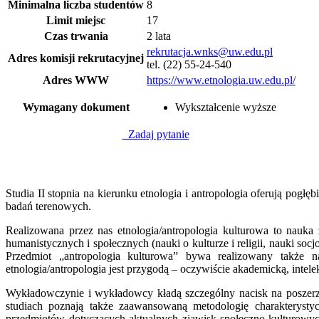
Minimalna liczba studentów
8
Limit miejsc
17
Czas trwania
2 lata
rekrutacja.wnks@uw.edu.pl
Adres komisji rekrutacyjnej
tel. (22) 55-24-540
Adres WWW
https://www.etnologia.uw.edu.pl/
Wymagany dokument
Wykształcenie wyższe
Zadaj pytanie
Studia II stopnia na kierunku etnologia i antropologia oferują pogł
badań terenowych.
Realizowana przez nas etnologia/antropologia kulturowa to nau
humanistycznych i społecznych (nauki o kulturze i religii, nauki soc
Przedmiot „antropologia kulturowa” bywa realizowany także na
etnologia/antropologia jest przygodą – oczywiście akademicką, intelek
Wykładowczynie i wykładowcy kładą szczególny nacisk na poszerzen
studiach poznają także zaawansowaną metodologię charakterystyc
przedmiotów dotyczących aktualnych zjawisk społeczno-kulturowy