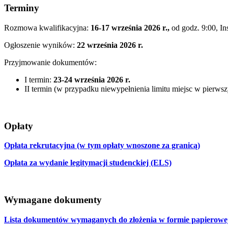
Terminy
Rozmowa kwalifikacyjna:
16-17 września 2026 r.
,
od godz. 9:00,
Ins
Ogłoszenie wyników:
22 września 2026 r.
Przyjmowanie dokumentów:
I termin:
23-24 września 2026 r.
II termin (w przypadku niewypełnienia limitu miejsc w pierws
Opłaty
Opłata rekrutacyjna (w tym opłaty wnoszone za granicą)
Opłata za wydanie legitymacji studenckiej (ELS)
Wymagane dokumenty
Lista dokumentów wymaganych do złożenia w formie papierowej