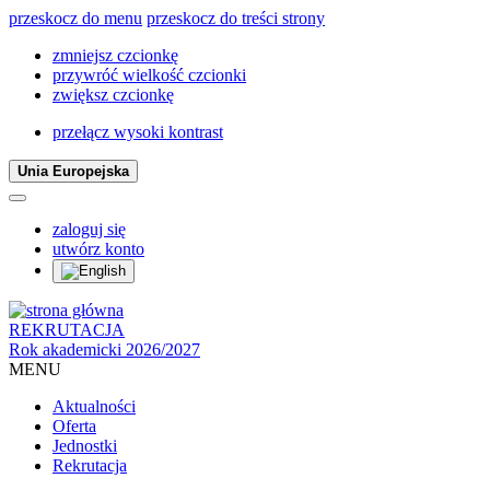
przeskocz do menu
przeskocz do treści strony
zmniejsz czcionkę
przywróć wielkość czcionki
zwiększ czcionkę
przełącz wysoki kontrast
Unia Europejska
zaloguj się
utwórz konto
REKRUTACJA
Rok akademicki 2026/2027
MENU
Aktualności
Oferta
Jednostki
Rekrutacja