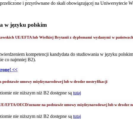
zeliczone i przyrównane do skali obowiązującej na Uniwersytecie 
a w języku polskim
onkowskich UE/EFTA lub Wielkiej Brytanii z dyplomami wydanymi w państwa
twierdzeniem kompetencji kandydata do studiowania w języku polskim
e co najmniej B2).
tronę! <<
odstawie umowy międzynarodowej lub w drodze nostryfikacji
ziomie nie niższym niż B2 dostępne są
tutaj
 UE/EFTA/OECD/uznane na podstawie umowy międzynarodowej lub w drodze no
ziomie nie niższym niż B2 dostępne są
tutaj