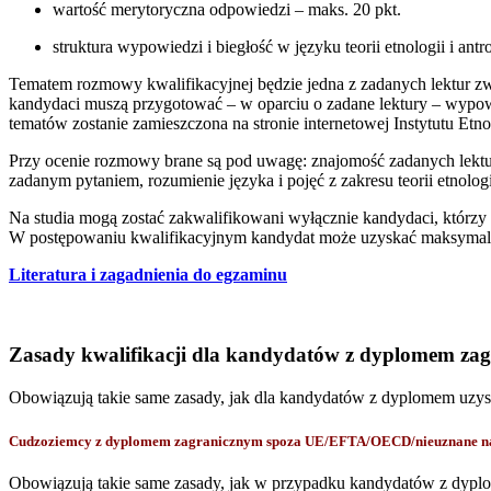
wartość merytoryczna odpowiedzi – maks. 20 pkt.
struktura wypowiedzi i biegłość w języku teorii etnologii i antr
Tematem rozmowy kwalifikacyjnej będzie jedna z zadanych lektur zwią
kandydaci muszą przygotować – w oparciu o zadane lektury – wypowie
tematów zostanie zamieszczona na stronie internetowej Instytutu Etn
Przy ocenie rozmowy brane są pod uwagę: znajomość zadanych lektu
zadanym pytaniem, rozumienie języka i pojęć z zakresu teorii etnologii
Na studia mogą zostać zakwalifikowani wyłącznie kandydaci, którzy
W postępowaniu kwalifikacyjnym kandydat może uzyskać maksymaln
Literatura i zagadnienia do egzaminu
Zasady kwalifikacji dla kandydatów z dyplomem za
Obowiązują takie same zasady, jak dla kandydatów z dyplomem uzy
Cudzoziemcy z dyplomem zagranicznym spoza UE/EFTA/OECD/nieuznane na p
Obowiązują takie same zasady, jak w przypadku kandydatów z dyp