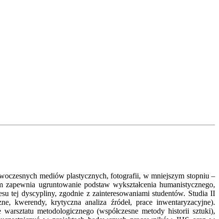
, nowoczesnych mediów plastycznych, fotografii, w mniejszym stopniu –
ram zapewnia ugruntowanie podstaw wykształcenia humanistycznego,
su tej dyscypliny, zgodnie z zainteresowaniami studentów. Studia II
ne, kwerendy, krytyczna analiza źródeł, prace inwentaryzacyjne).
 warsztatu metodologicznego (współczesne metody historii sztuki),