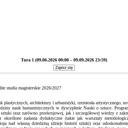
Tura 1 (09.06.2026 00:00 – 09.09.2026 23:59)
Zapisz się
olite studia magisterskie 2026/2027
tuk plastycznych, architektury i urbanistyki, rzemiosła artystycznego
ziedziny nauk humanistycznych w dyscyplinie Nauki o sztuce. Prog
sztuki oraz zarówno przekrojowej, jak i szczegółowej wiedzy z zakre
ez określone zadania dydaktyczne (takie jak warsztaty metodologicz
ja nad własną dziedziną (dzieje historii sztuki) oraz udoskonalenie