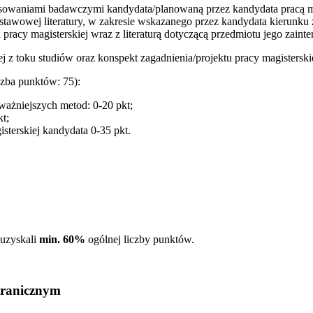
sowaniami badawczymi kandydata/planowaną przez kandydata pracą magi
podstawowej literatury, w zakresie wskazanego przez kandydata kierun
 pracy magisterskiej wraz z literaturą dotyczącą przedmiotu jego zain
 z toku studiów oraz konspekt zagadnienia/projektu pracy magisterskie
czba punktów: 75):
ajważniejszych metod: 0-20 pkt;
t;
terskiej kandydata 0-35 pkt.
 uzyskali
min. 60%
ogólnej liczby punktów.
granicznym