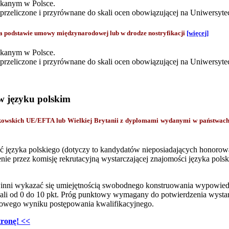
skanym w Polsce.
zeliczone i przyrównane do skali ocen obowiązującej na Uniwersyte
odstawie umowy międzynarodowej lub w drodze nostryfikacji
[więcej]
skanym w Polsce.
zeliczone i przyrównane do skali ocen obowiązującej na Uniwersyt
w języku polskim
onkowskich UE/EFTA lub Wielkiej Brytanii z dyplomami wydanymi w państwa
ść języka polskiego (dotyczy to kandydatów nieposiadających honor
nie przez komisję rekrutacyjną wystarczającej znajomości języka pols
nni wykazać się umiejętnością swobodnego konstruowania wypowiedz
li od 0 do 10 pkt. Próg punktowy wymagany do potwierdzenia wystarc
cowego wyniku postępowania kwalifikacyjnego.
tronę! <<