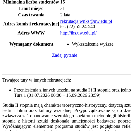
Minimalna liczba studentów
15
Limit miejsc
31
Czas trwania
2 lata
rekrutacja.wnks@uw.edu.pl
Adres komisji rekrutacyjnej
tel. (22) 55-24-540
Adres WWW
http://ihs.uw.edu.pl/
Wymagany dokument
Wykształcenie wyższe
Zadaj pytanie
Trwające tury w innych rekrutacjach:
Przeniesienia z innych uczelni na studia I i II stopnia oraz jedn
Tura 1 (01.07.2026 00:00 – 15.09.2026 23:59)
Studia II stopnia mają charakter teoretyczno-historyczny, dotyczą sz
teatru i filmu oraz kultury wizualnej. Przyporządkowane są do d
zwłaszcza zaś opanowanie szerokiego spektrum metodologii historii 
stopnia z historii sztuki doskonalą umiejętności badawcze poprz
Wyróżniającym elementem programu studiów jest pogłębiona refleks