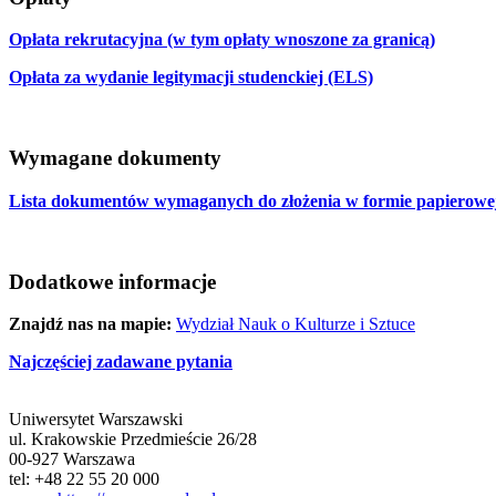
Opłata rekrutacyjna (w tym opłaty wnoszone za granicą)
Opłata za wydanie legitymacji studenckiej (ELS)
Wymagane dokumenty
Lista dokumentów wymaganych do złożenia w formie papierowej
Dodatkowe informacje
Znajdź nas na mapie:
Wydział Nauk o Kulturze i Sztuce
Najczęściej zadawane pytania
Uniwersytet Warszawski
ul. Krakowskie Przedmieście 26/28
00-927 Warszawa
tel: +48 22 55 20 000