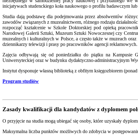
niezbędnego w samodzielnej pracy naukowej i przydatnego we w
inicjatywach studenckiego koła naukowego o profilu badawczym lub z
Studia dają podstawę dla podejmowania przez absolwentów różnyc
zawodów związanych z muzealnictwem, różnego rodzaju działalnością 
rozpocząć kształcenie w Szkole Doktorskiej pod opieką praco
Narodowej Galerii Sztuki, Muzeum Sztuki Nowoczesnej czy Centrum 
muzealnych i kulturalnych w Polsce, a często także w muzeach ora
dziennikarzy telewizji i prasy po pracowników agencji reklamowych.
Zajęcia odbywają się od poniedziałku do piątku na Kampusie 
Uniwersyteckiej oraz w budynku dydaktyczno-administracyjnym Wydz
Instytut dysponuje własną biblioteką z obfitym księgozbiorem (pona
Program studiów
Zasady kwalifikacji dla kandydatów z dyplomem po
O przyjęcie na studia mogą ubiegać się osoby, które uzyskały dyplom
Maksymalna liczba punktów możliwych do zdobycia w postępowaniu k