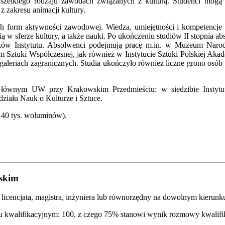
szelkiego rodzaju zawodach związanych z kulturą. Studenci mog
 zakresu animacji kultury.
h form aktywności zawodowej. Wiedza, umiejętności i kompetencje 
w sferze kultury, a także nauki. Po ukończeniu studiów II stopnia abs
wników Instytutu. Absolwenci podejmują pracę m.in. w Muzeum N
Sztuki Współczesnej, jak również w Instytucie Sztuki Polskiej Akade
z galeriach zagranicznych. Studia ukończyło również liczne grono os
Głównym UW przy Krakowskim Przedmieściu: w siedzibie Instytut
iału Nauk o Kulturze i Sztuce.
d 40 tys. woluminów).
lskim
 licencjata, magistra, inżyniera lub równorzędny na dowolnym kierunk
walifikacyjnym: 100, z czego 75% stanowi wynik rozmowy kwalifikacy