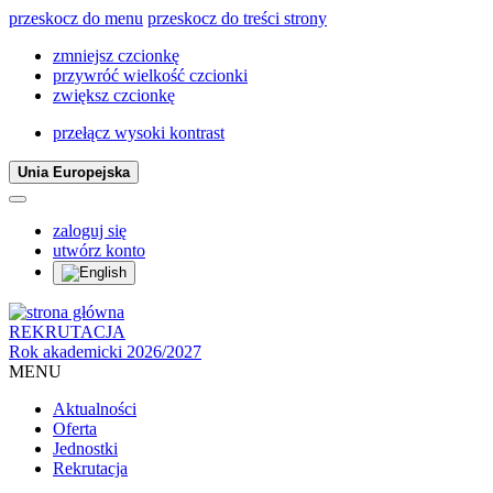
przeskocz do menu
przeskocz do treści strony
zmniejsz czcionkę
przywróć wielkość czcionki
zwiększ czcionkę
przełącz wysoki kontrast
Unia Europejska
zaloguj się
utwórz konto
REKRUTACJA
Rok akademicki 2026/2027
MENU
Aktualności
Oferta
Jednostki
Rekrutacja