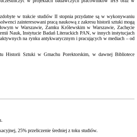
ą uczestniczyć w projektach badawczych pracowników IHS oraz w
zdobyte w trakcie studiów II stopnia przydatne są w wykonywaniu
olwenci zainteresowani pracą naukową z zakresu historii sztuki mogą
arodowym w Warszawie, Zamku Królewskim w Warszawie, Zachęcie
mii Nauk, Instytucie Badań Literackich PAN, w innych instytucjach
ób aktywnych na rynku antykwarycznym i pracujących w mediach – od
u Historii Sztuki w Gmachu Porektorskim, w dawnej Bibliotece
u.
jnej, 25% przeliczenie średniej z toku studiów.