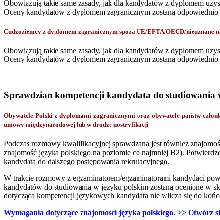
Obowiązują takie same zasady, jak dla kandydatów z dyplomem uzy
Oceny kandydatów z dyplomem zagranicznym zostaną odpowiednio pr
Cudzoziemcy z dyplomem zagranicznym spoza UE/EFTA/OECD/nieuznane na p
Obowiązują takie same zasady, jak dla kandydatów z dyplomem uzy
Oceny kandydatów z dyplomem zagranicznym zostaną odpowiednio pr
Sprawdzian kompetencji kandydata do studiowania 
Obywatele Polski z dyplomami zagranicznymi oraz obywatele państw czł
umowy międzynarodowej lub w drodze nostryfikacji
Podczas rozmowy kwalifikacyjnej sprawdzana jest również znajomo
znajomość języka polskiego na poziomie co najmniej B2). Potwierdze
kandydata do dalszego postępowania rekrutacyjnego.
W trakcie rozmowy z egzaminatorem/egzaminatorami kandydaci powi
kandydatów do studiowania w języku polskim zostaną ocenione w ska
dotycząca kompetencji językowych kandydata nie wlicza się do koń
Wymagania dotyczące znajomości języka polskiego. >> Otwórz s