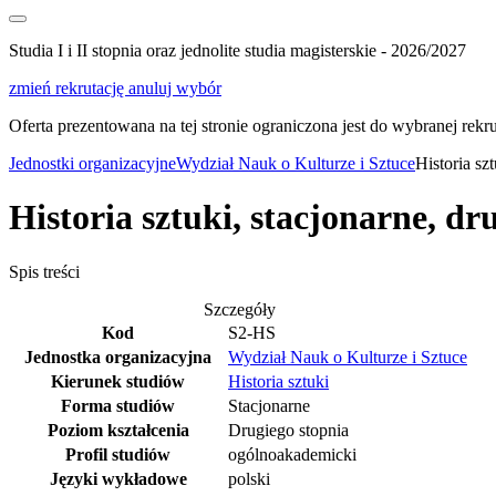
Studia I i II stopnia oraz jednolite studia magisterskie - 2026/2027
zmień rekrutację
anuluj wybór
Oferta prezentowana na tej stronie ograniczona jest do wybranej rekrut
Jednostki organizacyjne
Wydział Nauk o Kulturze i Sztuce
Historia sz
Historia sztuki, stacjonarne, dr
Spis treści
Szczegóły
Kod
S2-HS
Jednostka organizacyjna
Wydział Nauk o Kulturze i Sztuce
Kierunek studiów
Historia sztuki
Forma studiów
Stacjonarne
Poziom kształcenia
Drugiego stopnia
Profil studiów
ogólnoakademicki
Języki wykładowe
polski