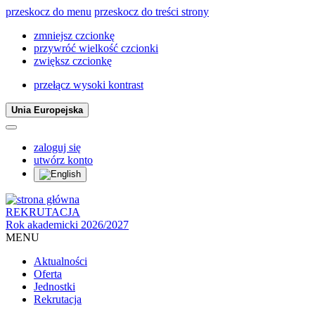
przeskocz do menu
przeskocz do treści strony
zmniejsz czcionkę
przywróć wielkość czcionki
zwiększ czcionkę
przełącz wysoki kontrast
Unia Europejska
zaloguj się
utwórz konto
REKRUTACJA
Rok akademicki 2026/2027
MENU
Aktualności
Oferta
Jednostki
Rekrutacja