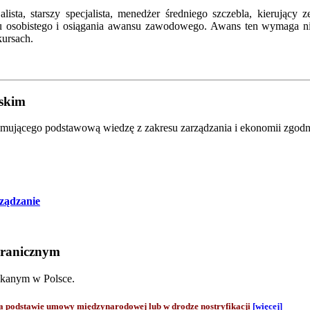
jalista, starszy specjalista, menedżer średniego szczebla, kierują
ju osobistego i osiągania awansu zawodowego. Awans ten wymaga ni
kursach.
lskim
mującego podstawową wiedzę z zakresu zarządzania i ekonomii zgodni
rządzanie
granicznym
skanym w Polsce.
odstawie umowy międzynarodowej lub w drodze nostryfikacji
[więcej]