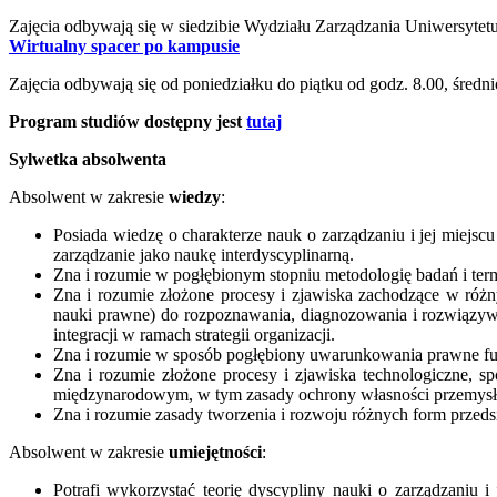
Zajęcia odbywają się w siedzibie Wydziału Zarządzania Uniwersytet
Wirtualny spacer po kampusie
Zajęcia odbywają się od poniedziałku do piątku od godz. 8.00, średn
Program studiów dostępny jest
tutaj
Sylwetka absolwenta
Absolwent w zakresie
wiedzy
:
Posiada wiedzę o charakterze nauk o zarządzaniu i jej miejs
zarządzanie jako naukę interdyscyplinarną.
Zna i rozumie w pogłębionym stopniu metodologię badań i termi
Zna i rozumie złożone procesy i zjawiska zachodzące w różny
nauki prawne) do rozpoznawania, diagnozowania i rozwiązywa
integracji w ramach strategii organizacji.
Zna i rozumie w sposób pogłębiony uwarunkowania prawne fun
Zna i rozumie złożone procesy i zjawiska technologiczne, sp
międzynarodowym, w tym zasady ochrony własności przemysło
Zna i rozumie zasady tworzenia i rozwoju różnych form przed
Absolwent w zakresie
umiejętności
:
Potrafi wykorzystać teorię dyscypliny nauki o zarządzaniu 