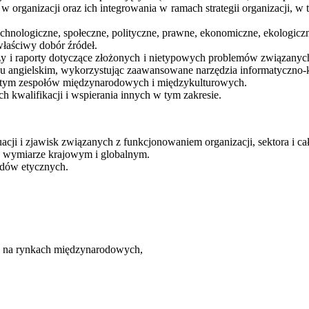
rganizacji oraz ich integrowania w ramach strategii organizacji, w
technologiczne, społeczne, polityczne, prawne, ekonomiczne, ekologicz
właściwy dobór źródeł.
zy i raporty dotyczące złożonych i nietypowych problemów związanych 
yku angielskim, wykorzystując zaawansowane narzędzia informatyczno
w tym zespołów międzynarodowych i międzykulturowych.
h kwalifikacji i wspierania innych w tym zakresie.
acji i zjawisk związanych z funkcjonowaniem organizacji, sektora i ca
 w wymiarze krajowym i globalnym.
rdów etycznych.
ch na rynkach międzynarodowych,