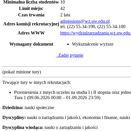
Minimalna liczba studentów
10
Limit miejsc
42
Czas trwania
2 lata
admissions@wz.uw.edu.pl
Adres komisji rekrutacyjnej
tel. (22) 55-34-190, (22) 55-34-100
Adres WWW
https://wydzialzarzadzania.wz.uw.edu.
Wymagany dokument
Wykształcenie wyższe
Zadaj pytanie
(pokaż minione tury)
Trwające tury w innych rekrutacjach:
Przeniesienia z innych uczelni na studia I i II stopnia oraz jedn
Tura 1 (09.06.2026 00:00 – 01.09.2026 23:59)
Dziedzina:
nauki społeczne
Dyscypliny:
nauki o zarządzaniu i jakości, ekonomia i finanse, nauk
Dyscyplina wiodąca:
nauki o zarządzaniu i jakości