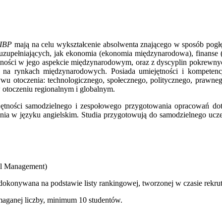
 IBP
mają na celu wykształcenie absolwenta znającego w sposób pogłę
uzupełniających, jak ekonomia (ekonomia międzynarodowa), finanse
ości w jego aspekcie międzynarodowym, oraz z dyscyplin pokrewnych,
ym na rynkach międzynarodowych. Posiada umiejętności i kompeten
wu otoczenia: technologicznego, społecznego, politycznego, prawneg
 otoczeniu regionalnym i globalnym.
jętności samodzielnego i zespołowego przygotowania opracowań doty
a w języku angielskim. Studia przygotowują do samodzielnego uczen
ial Management)
dokonywana na podstawie listy rankingowej, tworzonej w czasie rekrut
maganej liczby, minimum 10 studentów.