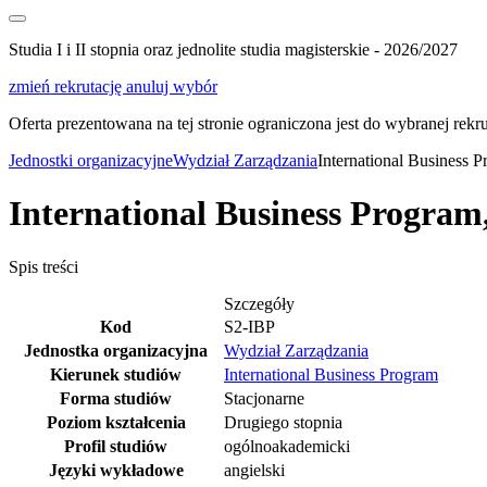
Studia I i II stopnia oraz jednolite studia magisterskie - 2026/2027
zmień rekrutację
anuluj wybór
Oferta prezentowana na tej stronie ograniczona jest do wybranej rekrut
Jednostki organizacyjne
Wydział Zarządzania
International Business P
International Business Program,
Spis treści
Szczegóły
Kod
S2-IBP
Jednostka organizacyjna
Wydział Zarządzania
Kierunek studiów
International Business Program
Forma studiów
Stacjonarne
Poziom kształcenia
Drugiego stopnia
Profil studiów
ogólnoakademicki
Języki wykładowe
angielski