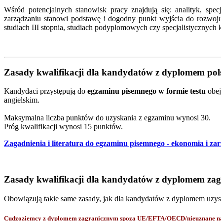
Wśród potencjalnych stanowisk pracy znajdują się: analityk, spec
zarządzaniu stanowi podstawę i dogodny punkt wyjścia do rozwo
studiach III stopnia, studiach podyplomowych czy specjalistycznych 
Zasady kwalifikacji dla kandydatów z dyplomem po
Kandydaci przystępują do
egzaminu pisemnego w formie testu
obej
angielskim.
Maksymalna liczba punktów do uzyskania z egzaminu wynosi 30.
Próg kwalifikacji wynosi 15 punktów.
Zagadnienia i literatura do egzaminu pisemnego - ekonomia i za
Zasady kwalifikacji dla kandydatów z dyplomem za
Obowiązują takie same zasady, jak dla kandydatów z dyplomem uzy
Cudzoziemcy z dyplomem zagranicznym spoza UE/EFTA/OECD/nieuznane na p