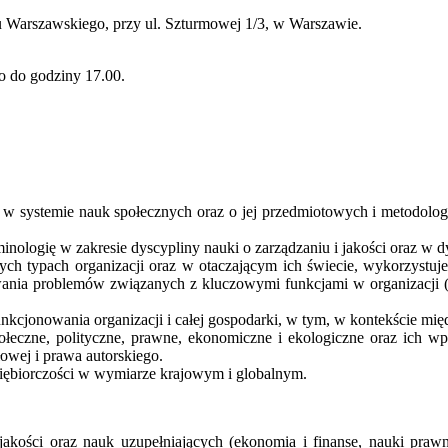
u Warszawskiego, przy ul. Szturmowej 1/3, w Warszawie.
io do godziny 17.00.
cu w systemie nauk społecznych oraz o jej przedmiotowych i metodol
nologię w zakresie dyscypliny nauki o zarządzaniu i jakości oraz w d
ch typach organizacji oraz w otaczającym ich świecie, wykorzystuje t
nia problemów związanych z kluczowymi funkcjami w organizacji (op
kcjonowania organizacji i całej gospodarki, w tym, w kontekście m
ołeczne, polityczne, prawne, ekonomiczne i ekologiczne oraz ich wp
wej i prawa autorskiego.
siębiorczości w wymiarze krajowym i globalnym.
i jakości oraz nauk uzupełniających (ekonomia i finanse, nauki pr