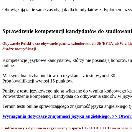
Obowiązują takie same zasady, jak dla kandydatów z dyplomem uz
Sprawdzenie kompetencji kandydatów do studiowani
Obywatele Polski oraz obywatele państw członkowskich UE/EFTA lub Wiel
drodze nostryfikacji
Kompetencje językowe kandydatów, którzy nie posiadają honorowan
online.
Maksymalna liczba punktów do uzyskania z testu wynosi 30.
Próg kwalifikacji wynosi 15 punktów.
Punkty z testu językowego nie są wliczane do wyniku końcowego ka
Potwierdzenie kompetencji kandydata do odbywania studiów w język
Termin testu online sprawdzającego znajomość języka angielskiego (j
Wymagania dotyczące znajomości języka angielskiego. >> Otwórz
Cudzoziemcy z dyplomem zagranicznym spoza UE/EFTA/OECD/nieuznane na p