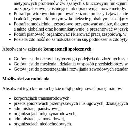
nietypowych problemów związanych z kluczowymi funkcjami w o
oraz przystosowując istniejące lub opracowując nowe metody.
Potrafi prawidłowo interpretować złożone procesy i zjawiska 
i całości gospodarki, w tym w kontekście globalnym, stosując 
Potrafi samodzielnie i zespołowo przygotować analizy, diagno
a także globalnej oraz komunikatywnie je prezentować w jęz
Potrafi planować, organizować i kierować pracą zespołową, 
Posiada zdolność do samokształcenia się, podnoszenia zdobytyc
Absolwent w zakresie
kompetencji społecznych
:
Gotów jest do oceny i krytycznego podejścia do złożonych sytu
Gotów jest do myślenia i działania w sposób przedsiębiorczy
Gotów jest do przestrzegania i rozwijania zawodowych standa
Możliwości zatrudnienia
Absolwent tego kierunku będzie mógł podejmować pracę m.in. w:
korporacjach transnarodowych,
przedsiębiorstwach przemysłowych i usługowych, działający
administracji państwowej,
organizacjach międzynarodowych,
administracji samorządowej,
organizacjach niedochodowych.