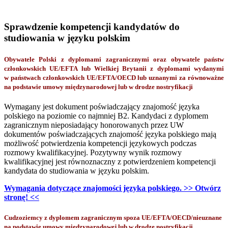
Sprawdzenie kompetencji kandydatów do
studiowania w języku polskim
Obywatele Polski z dyplomami zagranicznymi oraz obywatele państw
członkowskich UE/EFTA lub Wielkiej Brytanii z dyplomami wydanymi
w państwach członkowskich UE/EFTA/OECD lub uznanymi za równoważne
na podstawie umowy międzynarodowej lub w drodze nostryfikacji
Wymagany jest dokument poświadczający znajomość języka
polskiego na poziomie co najmniej B2. Kandydaci z dyplomem
zagranicznym nieposiadający honorowanych przez UW
dokumentów poświadczających znajomość języka polskiego mają
możliwość potwierdzenia kompetencji językowych podczas
rozmowy kwalifikacyjnej. Pozytywny wynik rozmowy
kwalifikacyjnej jest równoznaczny z potwierdzeniem kompetencji
kandydata do studiowania w języku polskim.
Wymagania dotyczące znajomości języka polskiego. >> Otwórz
stronę! <<
Cudzoziemcy z dyplomem zagranicznym spoza UE/EFTA/OECD/nieuznane
na podstawie umowy międzynarodowej lub w drodze nostryfikacji