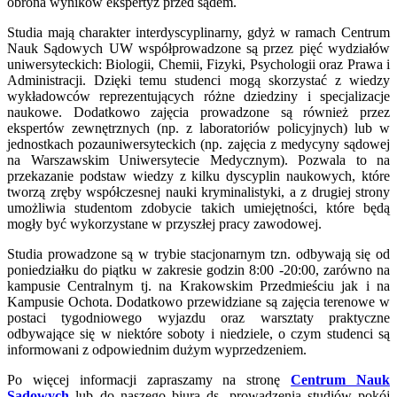
obrona wyników ekspertyz przed sądem.
Studia mają charakter interdyscyplinarny, gdyż w ramach Centrum
Nauk Sądowych UW współprowadzone są przez pięć wydziałów
uniwersyteckich: Biologii, Chemii, Fizyki, Psychologii oraz Prawa i
Administracji. Dzięki temu studenci mogą skorzystać z wiedzy
wykładowców reprezentujących różne dziedziny i specjalizacje
naukowe. Dodatkowo zajęcia prowadzone są również przez
ekspertów zewnętrznych (np. z laboratoriów policyjnych) lub w
jednostkach pozauniwersyteckich (np. zajęcia z medycyny sądowej
na Warszawskim Uniwersytecie Medycznym). Pozwala to na
przekazanie podstaw wiedzy z kilku dyscyplin naukowych, które
tworzą zręby współczesnej nauki kryminalistyki, a z drugiej strony
umożliwia studentom zdobycie takich umiejętności, które będą
mogły być wykorzystane w przyszłej pracy zawodowej.
Studia prowadzone są w trybie stacjonarnym tzn. odbywają się od
poniedziałku do piątku w zakresie godzin 8:00 -20:00, zarówno na
kampusie Centralnym tj. na Krakowskim Przedmieściu jak i na
Kampusie Ochota. Dodatkowo przewidziane są zajęcia terenowe w
postaci tygodniowego wyjazdu oraz warsztaty praktyczne
odbywające się w niektóre soboty i niedziele, o czym studenci są
informowani z odpowiednim dużym wyprzedzeniem.
Po więcej informacji zapraszamy na stronę
Centrum Nauk
Sądowych
lub do naszego biura ds. prowadzenia studiów pokój