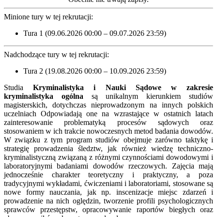
Minione tury w tej rekrutacji:
Tura 1 (09.06.2026 00:00 – 09.07.2026 23:59)
Nadchodzące tury w tej rekrutacji:
Tura 2 (19.08.2026 00:00 – 10.09.2026 23:59)
Studia
Kryminalistyka i Nauki Sądowe w zakresie
kryminalistyka ogólna
są unikalnym kierunkiem studiów
magisterskich, dotychczas nieprowadzonym na innych polskich
uczelniach Odpowiadają one na wzrastające w ostatnich latach
zainteresowanie problematyką procesów sądowych oraz
stosowaniem w ich trakcie nowoczesnych metod badania dowodów.
W związku z tym program studiów obejmuje zarówno taktykę i
strategię prowadzenia śledztw, jak również wiedzę techniczno-
kryminalistyczną związaną z różnymi czynnościami dowodowymi i
laboratoryjnymi badaniami dowodów rzeczowych. Zajęcia mają
jednocześnie charakter teoretyczny i praktyczny, a poza
tradycyjnymi wykładami, ćwiczeniami i laboratoriami, stosowane są
nowe formy nauczania, jak np. inscenizacje miejsc zdarzeń i
prowadzenie na nich oględzin, tworzenie profili psychologicznych
sprawców przestępstw, opracowywanie raportów biegłych oraz