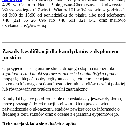
4.29 w Centrum Nauk Biologiczno-Chemicznych Uniwersytetu
Warszawskiego, ul Żwirki i Wigury 101 w Warszawie w godzinach
od 9:00 do 15:00 od poniedziałku do piątku albo pod telefonem:
+48 (22) 55 26 696 lub +48 601 321 642 oraz mailowo
dziekanat.cns@uw.edu.pl.
Zasady kwalifikacji dla kandydatów z dyplomem
polskim
O przyjęcie na stacjonarne studia drugiego stopnia na kierunku
kryminalistyka i nauki sądowe w zakresie kryminalistyka ogólna
mogą się ubiegać osoby legitymujące się tytułem: licencjata,
inżyniera lub magistra dowolnego kierunku studiów uczelni polskiej
lub równoważnym tytułem uczelni zagranicznej.
Kandydat będący po obronie, ale nieposiadający jeszcze dyplomu,
może przystąpić do rekrutacji pod warunkiem przedstawienia
zaświadczenia o ukończeniu studiów zawierającego informację o
średniej z toku studiów oraz o ocenie z egzaminu dyplomowego.
Rekrutacja składa się z dwóch etapów.