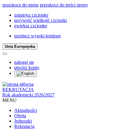
przeskocz do menu
przeskocz do treści strony
zmniejsz czcionkę
przywróć wielkość czcionki
zwiększ czcionkę
przełącz wysoki kontrast
Unia Europejska
zaloguj się
utwórz konto
REKRUTACJA
Rok akademicki 2026/2027
MENU
Aktualności
Oferta
Jednostki
Rekrutacja