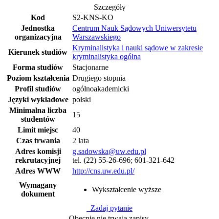
Szczegóły
Kod
S2-KNS-KO
Jednostka
Centrum Nauk Sądowych Uniwersytetu
organizacyjna
Warszawskiego
Kryminalistyka i nauki sądowe w zakresie
Kierunek studiów
kryminalistyka ogólna
Forma studiów
Stacjonarne
Poziom kształcenia
Drugiego stopnia
Profil studiów
ogólnoakademicki
Języki wykładowe
polski
Minimalna liczba
15
studentów
Limit miejsc
40
Czas trwania
2 lata
Adres komisji
g.sadowska@uw.edu.pl
rekrutacyjnej
tel. (22) 55-26-696; 601-321-642
Adres WWW
http://cns.uw.edu.pl/
Wymagany
Wykształcenie wyższe
dokument
Zadaj pytanie
Obecnie nie trwają zapisy.