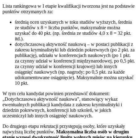
Lista rankingowa w I etapie kwalifikacji tworzona jest na podstawie
punktów otrzymanych za:
średnią ocen uzyskanych w toku studiów wyższych, średnia
ze studiów x 8 = liczba punktów, maksymalnie można
uzyskać do 40 pkt. (np. średnia ze studiów 4,0 x 8 = 32 pkt.
itd.).
dotychczasową aktywność naukową – w postaci publikacji z
zakresu kryminalistyki lub dziedzin pokrewnych (po 2 pkt. za
publikację), udziału w konferencjach naukowych (po 1 pkt.
za czynny udział w konferencji międzynarodowej, po 0,5 pkt.
za czynny udział w konferencji krajowej) lub innych
osiągnięć naukowych (np. nagrody; po 0,5 pkt. za każde
udokumentowane osiągnięcie). Maksymalnie można uzyskać
10 pkt.
W tym celu kandydat powinien przedstawić dokument:
„Dotychczasowa aktywność naukowa”, stanowiący wykaz
ewentualnych publikacji kandydata z zakresu kryminalistyki i
dziedzin pokrewnych, konferencji lub szkoleń, w jakich
uczestniczył lub innych osiągnięć naukowych.
Do drugiego etapu rekrutacji przystępują osoby, które uzyskały
najwyższą liczbę punktów.
Maksymalna liczba osób w drugim
etapie wynosi dwukrotność limitu wolnych miejsc na kierunku.