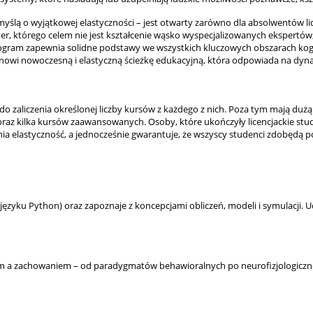
myślą o wyjątkowej elastyczności – jest otwarty zarówno dla absolwentów l
er, którego celem nie jest kształcenie wąsko wyspecjalizowanych ekspertów
rogram zapewnia solidne podstawy we wszystkich kluczowych obszarach kogn
tanowi nowoczesną i elastyczną ścieżkę edukacyjną, która odpowiada na dy
o zaliczenia określonej liczby kursów z każdego z nich. Poza tym mają duż
az kilka kursów zaawansowanych. Osoby, które ukończyły licencjackie stud
ia elastyczność, a jednocześnie gwarantuje, że wszyscy studenci zdobędą
yku Python) oraz zapoznaje z koncepcjami obliczeń, modeli i symulacji. U
m a zachowaniem – od paradygmatów behawioralnych po neurofizjologiczne.