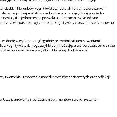
icencjackich kierunków kognitywistycznych, jak i dla zmotywowanych
, ale raczej profesjonalistów swobodnie poruszających się pomiędzy
itywistyki, a jednocześnie pozwala studentom rozwijać własne
namiczny, wieloaspektowy charakter kognitywistyki oraz potrzeby zarówno
ą swobodę w wyborze zajęć zgodnie ze swoimi zainteresowaniami i
ia z kognitywistyki, mogą zwykle pominąć zajęcia wprowadzające i od razu
 podstawową wiedzę we wszystkich kluczowych obszarach.
czy tworzenia i testowania modeli procesów poznawczych oraz refleksji
 Uczy planowania i realizacji eksperymentów z wykorzystaniem