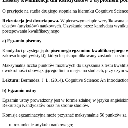
O przyjęcie na studia drugiego stopnia na kierunku Cognitive Scienc
Rekrutacja jest dwuetapowa.
W pierwszym etapie weryfikowana jes
tekstów (artykułów) naukowych. Uzyskanie przez kandydata wyniku p
postępowania kwalifikacyjnego.
a) Egzamin pisemny
Kandydaci przystępują do
pisemnego egzaminu kwalifikacyjnego w
zakresu kognitywistyki), których spis opublikowany zostanie na stron
Maksymalna liczba punktów możliwych do uzyskania z testu kwalifik
dwukrotności obowiązującego limitu miejsc na studiach, przy czym 
Lektura:
Bermudez, J. L. (2014). Cognitive Science: An Introduction
b) Egzamin ustny
Egzamin ustny prowadzony jest w formie zdalnej w języku angielskim
Rekrutacji Kandydatów oraz na stronie studiów.
Komisja egzaminacyjna może przyznać maksymalnie 50 punktów za 
rozumienie artykułu naukowego;