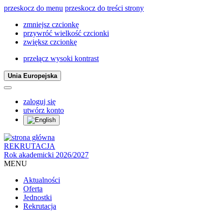
przeskocz do menu
przeskocz do treści strony
zmniejsz czcionkę
przywróć wielkość czcionki
zwiększ czcionkę
przełącz wysoki kontrast
Unia Europejska
zaloguj się
utwórz konto
REKRUTACJA
Rok akademicki 2026/2027
MENU
Aktualności
Oferta
Jednostki
Rekrutacja