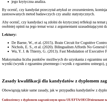
jego krytyczna analiza.
By ocenić, czy kandydat przeczytał artykuł ze zrozumieniem, komisj
zastosowanych metod badawczych czy analiz statystycznych.
Aby ocenić, czy kandydaci są zdolni do krytycznej refleksji na tema
osobistej opinii na jego temat wraz z argumentami uzasadniającymi d
Lektury:
De Baene, W., et al. (2015). Brain Circuit for Cognitive Cont
Nichols, E. S., et al. (2020). Bilingualism Affords No Genera
Wu, Y. J. & Thierry, G. (2013). Fast Modulation of Executive
Maksymalna liczba punktów możliwych do uzyskania z egzaminu ustn
wyniki (wynik z egzaminu pisemnego i wynik z egzaminu ustnego), 
Zasady kwalifikacji dla kandydatów z dyplomem za
Obowiązują takie same zasady, jak w przypadku kandydatów z dyp
Cudzoziemcy z dyplomem zagranicznym spoza UE/EFTA/OECD/nieuznane na p