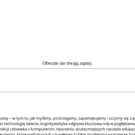
Obecnie nie trwają zapisy.
rocesy – w tym to, jak myślimy, postrzegamy, zapamiętujemy i uczymy się. Ł
zez technologię świecie, kognitywistyka odgrywa kluczową rolę w pogłębian
erakcji człowieka z komputerem, tworzeniu skuteczniejszych narzędzi eduka
systemy, które naśladują lub uzupełniają ludzkie możliwości poznawcze, ks