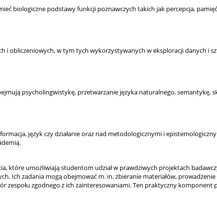
ieć biologiczne podstawy funkcji poznawczych takich jak percepcja, pamięć,
h i obliczeniowych, w tym tych wykorzystywanych w eksploracji danych i szt
mują psycholingwistykę, przetwarzanie języka naturalnego, semantykę, skł
nformacja, język czy działanie oraz nad metodologicznymi i epistemologicz
ademią.
cia, które umożliwiają studentom udział w prawdziwych projektach badawcz
ych. Ich zadania mogą obejmować m. in. zbieranie materiałów, prowadzeni
bór zespołu zgodnego z ich zainteresowaniami. Ten praktyczny komponent 