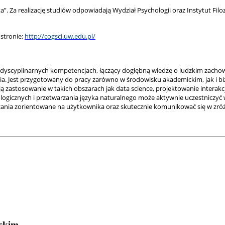
”. Za realizację studiów odpowiadają Wydział Psychologii oraz Instytut Fil
stronie:
http://cogsci.uw.edu.pl/
terdyscyplinarnych kompetencjach, łączący dogłębną wiedzę o ludzkim zach
ia. Jest przygotowany do pracy zarówno w środowisku akademickim, jak i b
ują zastosowanie w takich obszarach jak data science, projektowanie intera
gicznych i przetwarzania języka naturalnego może aktywnie uczestniczyć w
ania zorientowane na użytkownika oraz skutecznie komunikować się w zró
lskim