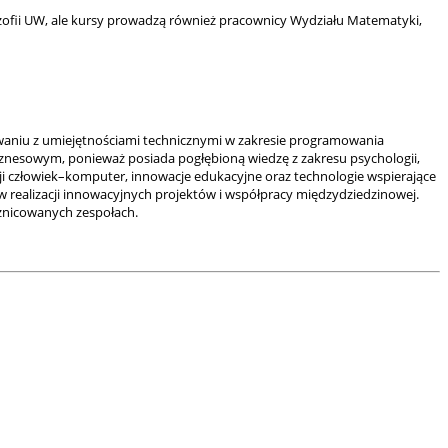
ozofii UW, ale kursy prowadzą również pracownicy Wydziału Matematyki,
owaniu z umiejętnościami technicznymi w zakresie programowania
iznesowym, ponieważ posiada pogłębioną wiedzę z zakresu psychologii,
kcji człowiek–komputer, innowacje edukacyjne oraz technologie wspierające
 realizacji innowacyjnych projektów i współpracy międzydziedzinowej.
żnicowanych zespołach.