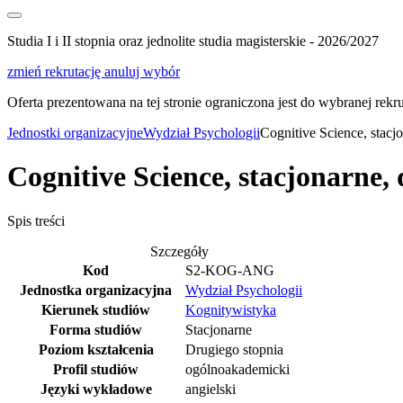
Studia I i II stopnia oraz jednolite studia magisterskie - 2026/2027
zmień rekrutację
anuluj wybór
Oferta prezentowana na tej stronie ograniczona jest do wybranej rekrut
Jednostki organizacyjne
Wydział Psychologii
Cognitive Science, stacj
Cognitive Science, stacjonarne,
Spis treści
Szczegóły
Kod
S2-KOG-ANG
Jednostka organizacyjna
Wydział Psychologii
Kierunek studiów
Kognitywistyka
Forma studiów
Stacjonarne
Poziom kształcenia
Drugiego stopnia
Profil studiów
ogólnoakademicki
Języki wykładowe
angielski