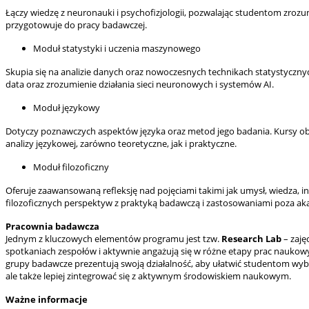
Łączy wiedzę z neuronauki i psychofizjologii, pozwalając studentom zrozum
przygotowuje do pracy badawczej.
Moduł statystyki i uczenia maszynowego
Skupia się na analizie danych oraz nowoczesnych technikach statystycznyc
data oraz zrozumienie działania sieci neuronowych i systemów AI.
Moduł językowy
Dotyczy poznawczych aspektów języka oraz metod jego badania. Kursy obej
analizy językowej, zarówno teoretyczne, jak i praktyczne.
Moduł filozoficzny
Oferuje zaawansowaną refleksję nad pojęciami takimi jak umysł, wiedza, i
filozoficznych perspektyw z praktyką badawczą i zastosowaniami poza ak
Pracownia badawcza
Jednym z kluczowych elementów programu jest tzw.
Research Lab
– zaję
spotkaniach zespołów i aktywnie angażują się w różne etapy prac naukow
grupy badawcze prezentują swoją działalność, aby ułatwić studentom wy
ale także lepiej zintegrować się z aktywnym środowiskiem naukowym.
Ważne informacje