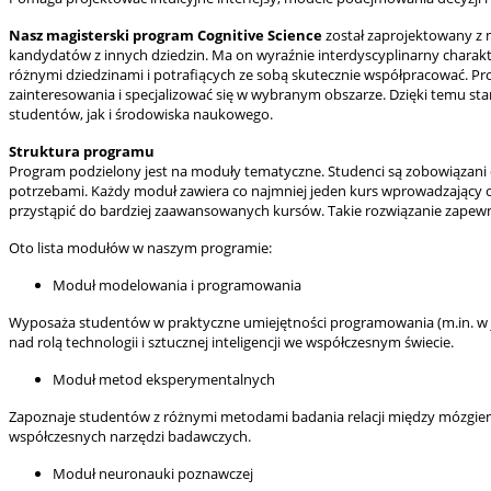
Nasz magisterski program Cognitive Science
został zaprojektowany z 
kandydatów z innych dziedzin. Ma on wyraźnie interdyscyplinarny charakt
różnymi dziedzinami i potrafiących ze sobą skutecznie współpracować. P
zainteresowania i specjalizować się w wybranym obszarze. Dzięki temu s
studentów, jak i środowiska naukowego.
Struktura programu
Program podzielony jest na moduły tematyczne. Studenci są zobowiązani d
potrzebami. Każdy moduł zawiera co najmniej jeden kurs wprowadzający or
przystąpić do bardziej zaawansowanych kursów. Takie rozwiązanie zapewn
Oto lista modułów w naszym programie:
Moduł modelowania i programowania
Wyposaża studentów w praktyczne umiejętności programowania (m.in. w jęz
nad rolą technologii i sztucznej inteligencji we współczesnym świecie.
Moduł metod eksperymentalnych
Zapoznaje studentów z różnymi metodami badania relacji między mózgie
współczesnych narzędzi badawczych.
Moduł neuronauki poznawczej