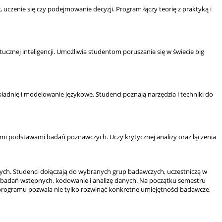
 uczenie się czy podejmowanie decyzji. Program łączy teorię z praktyką i
ucznej inteligencji. Umożliwia studentom poruszanie się w świecie big
adnię i modelowanie językowe. Studenci poznają narzędzia i techniki do
nymi podstawami badań poznawczych. Uczy krytycznej analizy oraz łączenia
ych. Studenci dołączają do wybranych grup badawczych, uczestniczą w
e badań wstępnych, kodowanie i analizę danych. Na początku semestru
programu pozwala nie tylko rozwinąć konkretne umiejętności badawcze,