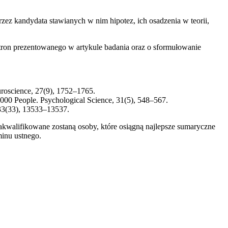
ez kandydata stawianych w nim hipotez, ich osadzenia w teorii,
 stron prezentowanego w artykule badania oraz o sformułowanie
uroscience, 27(9), 1752–1765.
,000 People. Psychological Science, 31(5), 548–567.
 33(33), 13533–13537.
kwalifikowane zostaną osoby, które osiągną najlepsze sumaryczne
inu ustnego.