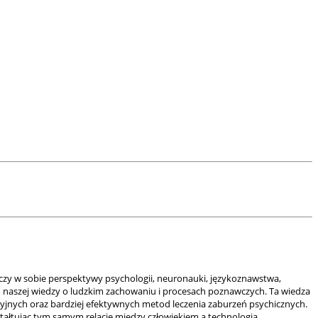
ączy w sobie perspektywy psychologii, neuronauki, językoznawstwa,
iu naszej wiedzy o ludzkim zachowaniu i procesach poznawczych. Ta wiedza
cyjnych oraz bardziej efektywnych metod leczenia zaburzeń psychicznych.
ztałtując tym samym relację między człowiekiem a technologią.