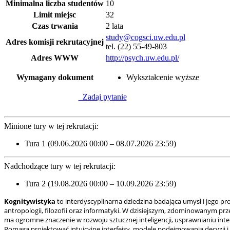
Minimalna liczba studentów
10
Limit miejsc
32
Czas trwania
2 lata
study@cogsci.uw.edu.pl
Adres komisji rekrutacyjnej
tel. (22) 55-49-803
Adres WWW
http://psych.uw.edu.pl/
Wymagany dokument
Wykształcenie wyższe
Zadaj pytanie
Minione tury w tej rekrutacji:
Tura 1 (09.06.2026 00:00 – 08.07.2026 23:59)
Nadchodzące tury w tej rekrutacji:
Tura 2 (19.08.2026 00:00 – 10.09.2026 23:59)
Kognitywistyka
to interdyscyplinarna dziedzina badająca umysł i jego p
antropologii, filozofii oraz informatyki. W dzisiejszym, zdominowanym pr
ma ogromne znaczenie w rozwoju sztucznej inteligencji, usprawnianiu int
Pomaga projektować intuicyjne interfejsy, modele podejmowania decyzji i 