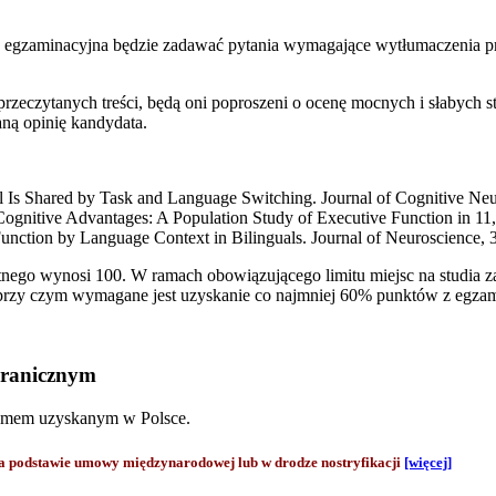
a egzaminacyjna będzie zadawać pytania wymagające wytłumaczenia prz
t przeczytanych treści, będą oni poproszeni o ocenę mocnych i słabych
aną opinię kandydata.
rol Is Shared by Task and Language Switching. Journal of Cognitive Ne
l Cognitive Advantages: A Population Study of Executive Function in 11
 Function by Language Context in Bilinguals. Journal of Neuroscience,
ego wynosi 100. W ramach obowiązującego limitu miejsc na studia za
przy czym wymagane jest uzyskanie co najmniej 60% punktów z egzam
granicznym
lomem uzyskanym w Polsce.
odstawie umowy międzynarodowej lub w drodze nostryfikacji
[więcej]