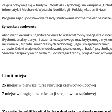
Zajęcia odbywają się w budynku Wydziału Psychologii na kampusie „Ochota
Informatyki i Mechaniki, Wydziału Neofilologii i Polskiej Akademii Nauk.
Program zajęć i podstawowe zasady studiowania można znaleźć na naszej 
Sylwetka absolwenta:
Absolwent kierunku Cognitive Science to wszechstronny specjalista o in
(Python), analizy danych i uczenia maszynowego oraz krytycznego myślen
neuronauki, filozofii i nowoczesnych technologii. Jego umiejętności znajd
zdrowie. Dzięki znajomości modelowania poznawczego, badań psychofizjolo
Szeroka perspektywa pozwala mu dostrzegać trendy, projektować rozwiąz
Limit miejsc
25 miejsc
w pierwszej turze rekrutacji czerwcowo-lipcowej
7 miejsc
w drugiej turze rekrutacji sierpniowo-wrześniowej
Zasady kwalifikacji dla kandydatów z dyplomem po