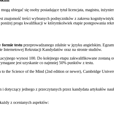
e mogą ubiegać się osoby posiadające tytuł licencjata, magistra, inży
t znajomość treści wybranych podręczników z zakresu kognitywistyki,
oniżej progu kwalifikacji w którymkolwiek etapie postępowania rekru
 formie testu
przeprowadzanego zdalnie w języku angielskim. Egzamin
ie Internetowej Rekrutacji Kandydatów oraz na stronie studiów.
acyjnego wynosi 100. Do kolejnego etapu zakwalifikowane zostaną oso
wymagane jest uzyskanie co najmniej 50% punktów z testu.
 to the Science of the Mind (2nd edition or newer), Cambridge Univers
 i dotyczący jednego z przeczytanych przez kandydata artykułów nauk
każdy z ocenianych aspektów: